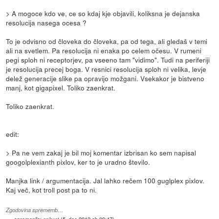
> A mogoce kdo ve, ce so kdaj kje objavili, koliksna je dejanska
resolucija nasega ocesa ?
To je odvisno od človeka do človeka, pa od tega, ali gledaš v temi
ali na svetlem. Pa resolucija ni enaka po celem očesu. V rumeni
pegi sploh ni receptorjev, pa vseeno tam "vidimo". Tudi na periferiji
je resolucija precej boga. V resnici resolucija sploh ni velika, levje
delež generacije slike pa opravijo možgani. Vsekakor je bistveno
manj, kot gigapixel. Toliko zaenkrat.
Toliko zaenkrat.
edit:
> Pa ne vem zakaj je bil moj komentar izbrisan ko sem napisal
googolplexianth pixlov, ker to je uradno število.
Manjka link / argumentacija. Jal lahko rečem 100 guglplex pixlov.
Kaj več, kot troll post pa to ni.
Zgodovina sprememb…