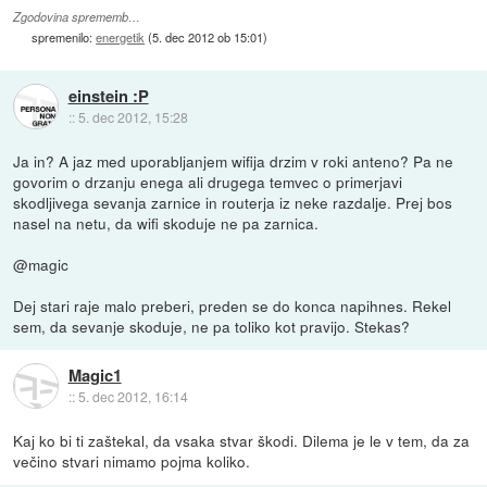
Zgodovina sprememb…
spremenilo:
energetik
(
5. dec 2012 ob 15:01
)
einstein :P
::
5. dec 2012, 15:28
Ja in? A jaz med uporabljanjem wifija drzim v roki anteno? Pa ne
govorim o drzanju enega ali drugega temvec o primerjavi
skodljivega sevanja zarnice in routerja iz neke razdalje. Prej bos
nasel na netu, da wifi skoduje ne pa zarnica.
@magic
Dej stari raje malo preberi, preden se do konca napihnes. Rekel
sem, da sevanje skoduje, ne pa toliko kot pravijo. Stekas?
Magic1
::
5. dec 2012, 16:14
Kaj ko bi ti zaštekal, da vsaka stvar škodi. Dilema je le v tem, da za
večino stvari nimamo pojma koliko.