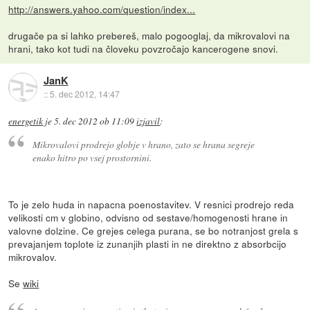
http://answers.yahoo.com/question/index...
drugače pa si lahko prebereš, malo pogooglaj, da mikrovalovi na
hrani, tako kot tudi na človeku povzročajo kancerogene snovi.
JanK
::
5. dec 2012, 14:47
energetik
je
5. dec 2012 ob 11:09
izjavil
:
Mikrovalovi prodrejo globje v hrano, zato se hrana segreje
enako hitro po vsej prostornini.
To je zelo huda in napacna poenostavitev. V resnici prodrejo reda
velikosti cm v globino, odvisno od sestave/homogenosti hrane in
valovne dolzine. Ce grejes celega purana, se bo notranjost grela s
prevajanjem toplote iz zunanjih plasti in ne direktno z absorbcijo
mikrovalov.
Se
wiki