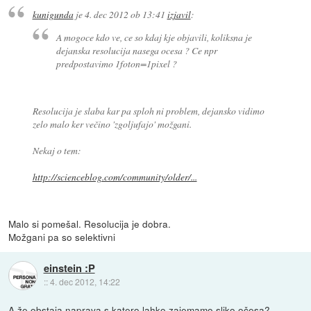
kunigunda
je
4. dec 2012 ob 13:41
izjavil
:
A mogoce kdo ve, ce so kdaj kje objavili, koliksna je
dejanska resolucija nasega ocesa ? Ce npr
predpostavimo 1foton=1pixel ?
Resolucija je slaba kar pa sploh ni problem, dejansko vidimo
zelo malo ker večino 'zgoljufajo' možgani.
Nekaj o tem:
http://scienceblog.com/community/older/...
Malo si pomešal. Resolucija je dobra.
Možgani pa so selektivni
einstein :P
::
4. dec 2012, 14:22
A že obstaja naprava s katero lahko zajemamo sliko očesa?