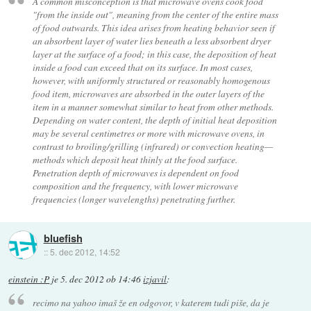
A common misconception is that microwave ovens cook food
"from the inside out", meaning from the center of the entire mass
of food outwards. This idea arises from heating behavior seen if
an absorbent layer of water lies beneath a less absorbent dryer
layer at the surface of a food; in this case, the deposition of heat
inside a food can exceed that on its surface. In most cases,
however, with uniformly structured or reasonably homogenous
food item, microwaves are absorbed in the outer layers of the
item in a manner somewhat similar to heat from other methods.
Depending on water content, the depth of initial heat deposition
may be several centimetres or more with microwave ovens, in
contrast to broiling/grilling (infrared) or convection heating—
methods which deposit heat thinly at the food surface.
Penetration depth of microwaves is dependent on food
composition and the frequency, with lower microwave
frequencies (longer wavelengths) penetrating further.
bluefish
::
5. dec 2012, 14:52
einstein :P
je
5. dec 2012 ob 14:46
izjavil
:
recimo na yahoo imaš že en odgovor, v katerem tudi piše, da je