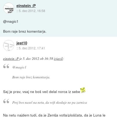
einstein :P
::
5. dec 2012, 16:58
@magic1
Bom raje brez komentarja.
jest10
::
5. dec 2012, 17:41
einstein :P
je
5. dec 2012 ob 16:58
izjavil
:
@magic1
Bom raje brez komentarja.
Saj je prav, vsaj ne boš več delal norca iz sebe
Prej bos nasel na netu, da wifi skoduje ne pa zarnica
Na netu najdem tudi, da je Zemlja votla/ploščata, da je Luna le