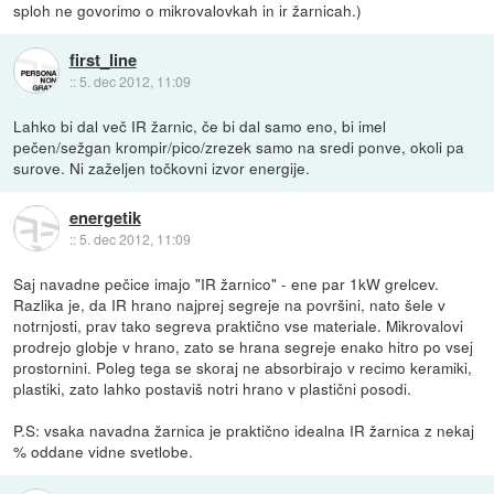
sploh ne govorimo o mikrovalovkah in ir žarnicah.)
first_line
::
5. dec 2012, 11:09
Lahko bi dal več IR žarnic, če bi dal samo eno, bi imel
pečen/sežgan krompir/pico/zrezek samo na sredi ponve, okoli pa
surove. Ni zaželjen točkovni izvor energije.
energetik
::
5. dec 2012, 11:09
Saj navadne pečice imajo "IR žarnico" - ene par 1kW grelcev.
Razlika je, da IR hrano najprej segreje na površini, nato šele v
notrnjosti, prav tako segreva praktično vse materiale. Mikrovalovi
prodrejo globje v hrano, zato se hrana segreje enako hitro po vsej
prostornini. Poleg tega se skoraj ne absorbirajo v recimo keramiki,
plastiki, zato lahko postaviš notri hrano v plastični posodi.
P.S: vsaka navadna žarnica je praktično idealna IR žarnica z nekaj
% oddane vidne svetlobe.