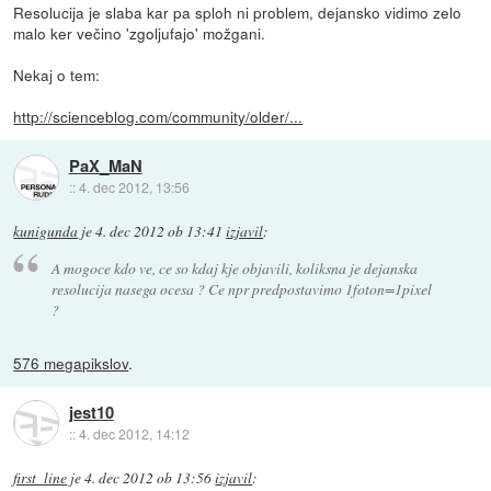
Resolucija je slaba kar pa sploh ni problem, dejansko vidimo zelo
malo ker večino 'zgoljufajo' možgani.
Nekaj o tem:
http://scienceblog.com/community/older/...
PaX_MaN
::
4. dec 2012, 13:56
kunigunda
je
4. dec 2012 ob 13:41
izjavil
:
A mogoce kdo ve, ce so kdaj kje objavili, koliksna je dejanska
resolucija nasega ocesa ? Ce npr predpostavimo 1foton=1pixel
?
576 megapikslov
.
jest10
::
4. dec 2012, 14:12
first_line
je
4. dec 2012 ob 13:56
izjavil
: