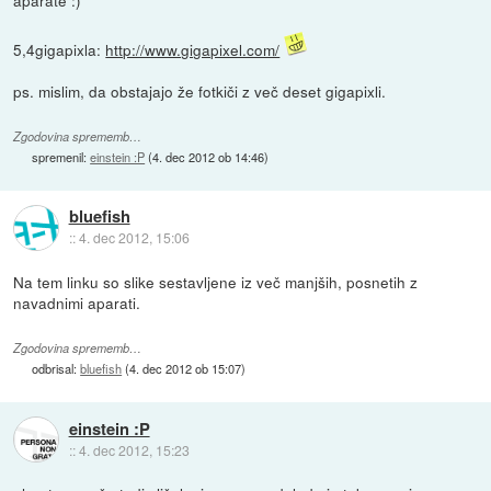
aparate :)
5,4gigapixla:
http://www.gigapixel.com/
ps. mislim, da obstajajo že fotkiči z več deset gigapixli.
Zgodovina sprememb…
spremenil:
einstein :P
(
4. dec 2012 ob 14:46
)
bluefish
::
4. dec 2012, 15:06
Na tem linku so slike sestavljene iz več manjših, posnetih z
navadnimi aparati.
Zgodovina sprememb…
odbrisal:
bluefish
(
4. dec 2012 ob 15:07
)
einstein :P
::
4. dec 2012, 15:23