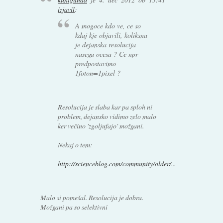
izjavil
:
A mogoce kdo ve, ce so
kdaj kje objavili, koliksna
je dejanska resolucija
nasega ocesa ? Ce npr
predpostavimo
1foton=1pixel ?
Resolucija je slaba kar pa sploh ni
problem, dejansko vidimo zelo malo
ker večino 'zgoljufajo' možgani.
Nekaj o tem:
http://scienceblog.com/community/older/
...
Malo si pomešal. Resolucija je dobra.
Možgani pa so selektivni