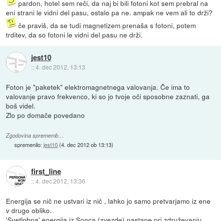
pardon, hotel sem reči, da naj bi bili fotoni kot sem prebral na
eni strani le vidni del pasu, ostalo pa ne. ampak ne vem ali to drži?
če praviš, da se tudi magnetizem prenaša s fotoni, potem
trditev, da so fotoni le vidni del pasu ne drži.
jest10
::
4. dec 2012, 13:13
Foton je "paketek" elektromagnetnega valovanja. Če ima to
valovanje pravo frekvenco, ki so jo tvoje oči sposobne zaznati, ga
boš videl.
Zlo po domače povedano
Zgodovina sprememb…
spremenilo:
jest10
(
4. dec 2012 ob 13:13
)
first_line
::
4. dec 2012, 13:36
Energija se nič ne ustvari iz nič , lahko jo samo pretvarjamo iz ene
v drugo obliko.
'Svetlobna' energija iz Sonca (zvezde) nastane pri združevanju