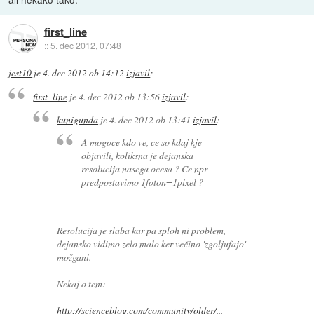
first_line
::
5. dec 2012, 07:48
jest10
je
4. dec 2012 ob 14:12
izjavil
:
first_line
je
4. dec 2012 ob 13:56
izjavil
:
kunigunda
je
4. dec 2012 ob 13:41
izjavil
:
A mogoce kdo ve, ce so kdaj kje
objavili, koliksna je dejanska
resolucija nasega ocesa ? Ce npr
predpostavimo 1foton=1pixel ?
Resolucija je slaba kar pa sploh ni problem,
dejansko vidimo zelo malo ker večino 'zgoljufajo'
možgani.
Nekaj o tem:
http://scienceblog.com/community/older/
...