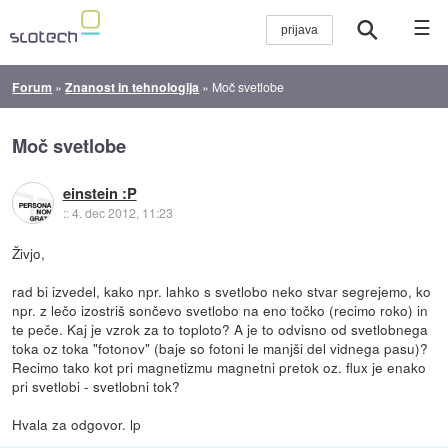
☰
Forum
»
Znanost in tehnologija
»
Moč svetlobe
Moč svetlobe
einstein :P
::
4. dec 2012, 11:23
Živjo,
rad bi izvedel, kako npr. lahko s svetlobo neko stvar segrejemo, ko
npr. z lečo izostriš sončevo svetlobo na eno točko (recimo roko) in
te peče. Kaj je vzrok za to toploto? A je to odvisno od svetlobnega
toka oz toka "fotonov" (baje so fotoni le manjši del vidnega pasu)?
Recimo tako kot pri magnetizmu magnetni pretok oz. flux je enako
pri svetlobi - svetlobni tok?
Hvala za odgovor. lp