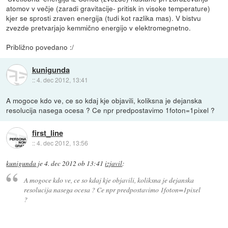
atomov v večje (zaradi gravitacije- pritisk in visoke temperature)
kjer se sprosti zraven energija (tudi kot razlika mas). V bistvu
zvezde pretvarjajo kemmično energijo v elektromegnetno.
Približno povedano :/
kunigunda
::
4. dec 2012, 13:41
A mogoce kdo ve, ce so kdaj kje objavili, koliksna je dejanska
resolucija nasega ocesa ? Ce npr predpostavimo 1foton=1pixel ?
first_line
::
4. dec 2012, 13:56
kunigunda
je
4. dec 2012 ob 13:41
izjavil
:
A mogoce kdo ve, ce so kdaj kje objavili, koliksna je dejanska
resolucija nasega ocesa ? Ce npr predpostavimo 1foton=1pixel
?