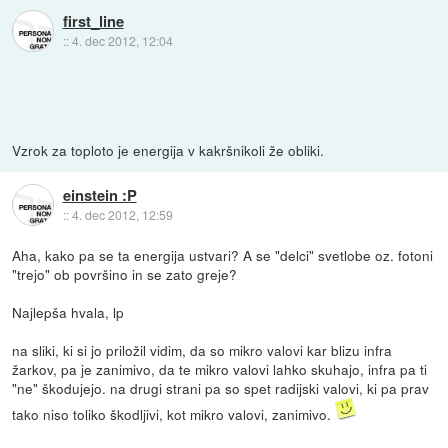
first_line
::
4. dec 2012, 12:04
Vzrok za toploto je energija v kakršnikoli že obliki.
einstein :P
::
4. dec 2012, 12:59
Aha, kako pa se ta energija ustvari? A se "delci" svetlobe oz. fotoni
"trejo" ob površino in se zato greje?
Najlepša hvala, lp
na sliki, ki si jo priložil vidim, da so mikro valovi kar blizu infra
žarkov, pa je zanimivo, da te mikro valovi lahko skuhajo, infra pa ti
"ne" škodujejo. na drugi strani pa so spet radijski valovi, ki pa prav
tako niso toliko škodljivi, kot mikro valovi, zanimivo.