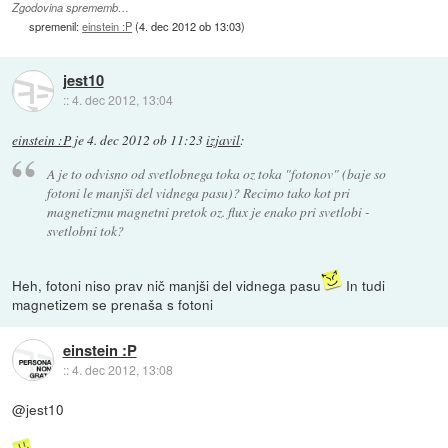
Zgodovina sprememb…
spremenil:
einstein :P
(
4. dec 2012 ob 13:03
)
jest10
::
4. dec 2012, 13:04
einstein :P
je
4. dec 2012 ob 11:23
izjavil
:
A je to odvisno od svetlobnega toka oz toka "fotonov" (baje so
fotoni le manjši del vidnega pasu)? Recimo tako kot pri
magnetizmu magnetni pretok oz. flux je enako pri svetlobi -
svetlobni tok?
Heh, fotoni niso prav nič manjši del vidnega pasu
In tudi
magnetizem se prenaša s fotoni
einstein :P
::
4. dec 2012, 13:08
@jest10