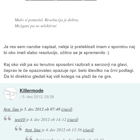
Malo si pomešal. Resolucija je dobra.
Možgani pa so selektivni
Ja res sem narobe napisal, nekje iz preteklosti imam v spominu naj
bi oko imeli slabo resolucijo, očitno se je spremenilo :)
Kaj oko vidi pa so tenutno sposobni razbrati s senzorji na glavi,
čeprav le če opazovalec opazuje npr. belo številko na črni podlagi.
Da bi direktno gledali kaj vidi kolega na plaži še ne gre.
Killermode
::
5. dec 2012, 09:38
first_line
je
5. dec 2012 ob 07:48
izjavil
:
jest10
je
4. dec 2012 ob 14:12
izjavil
:
first_line
je
4. dec 2012 ob 13:56
izjavil
:
kunigunda
je
4. dec 2012 ob 13:41