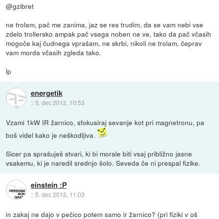
@gzibret
ne trolam, pač me zanima, jaz se res trudim, da se vam nebi vse
zdelo trollersko ampak pač vsega noben ne ve, tako da pač včasih
mogoče kaj čudnega vprašam, ne skrbi, nikoli ne trolam, čeprav
vam morda včasih zgleda tako.
lp
energetik
::
5. dec 2012, 10:53
Vzami 1kW IR žarnico, sfokusiraj sevanje kot pri magnetronu, pa
boš videl kako je neškodljiva.
Sicer pa sprašuješ stvari, ki bi morale biti vsaj približno jasne
vsakemu, ki je naredil srednjo šolo. Seveda če ni prespal fizike.
einstein :P
::
5. dec 2012, 11:03
in zakaj ne dajo v pečico potem samo ir žarnico? (pri fiziki v oš