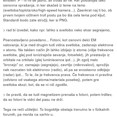
einstein :P - ni mi še jasno, ali trolaš ali ne. Ker postavljaš tako
osnovna vprašanja, in ker skačeš iz teme na temo
(svetloba/toplota/oko/high-speed kamera...). Zaenkrat naj ti bo, ob
prvem tvojem očitnem troll postu pa bo šla cela tema pod ključ.
Standardi bodo zate strožji, ker si PNG.
> rad bi izvedel, kako npr. lahko s svetlobo neko stvar segrejemo,
Poenostavljeno povedano... Fotoni, kot osnovni delci EM
valovanja, ki je med drugim tudi vidna svetloba, zadanejo elektrone
v atomu. Na takšen način jih lahko izbijejo iz atoma (višje frekvence
svetlobe, glej pod ionizirajoče sevanje, fotoefekt), jih prestavijo iz
orbitale na orbitalo (glej luminiscenca ipd...), jih zgolj malo
"brcnejo" oz. zamajajo (segrejejo), zavrtijo (mikrovalovi), sprožijo
nek neznaten tok elektronov (radio), ali pa se enostavno odbijejo
(radar) ipd... To le, če je frekvenca prava. Če frekvenca ni pravilna
(odvisno od vsakega atoma/materiala posebej), potem gre
svetloba skozi, kot, da se ni nič zgodilo.
> če praviš, da se tudi magnetizem prenaša s fotoni, potem trditev,
da so fotoni le vidni del pasu ne drži.
Tega ne rečt učiteljici. To bogokltje obstaja trenutno le v fizikalnih
forumih, pa morda na xarhiv-u.