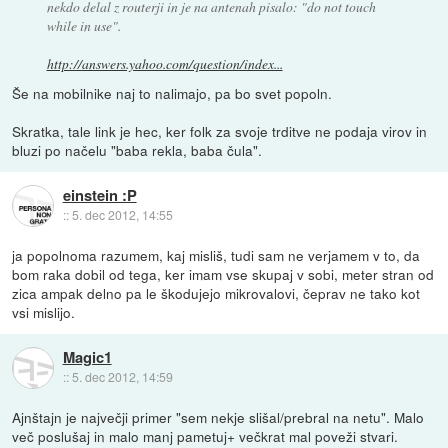
nekdo delal z routerji in je na antenah pisalo: "do not touch
while in use".
http://answers.yahoo.com/question/index...
Še na mobilnike naj to nalimajo, pa bo svet popoln.
Skratka, tale link je hec, ker folk za svoje trditve ne podaja virov in
bluzi po načelu "baba rekla, baba čula".
einstein :P
::
5. dec 2012, 14:55
ja popolnoma razumem, kaj misliš, tudi sam ne verjamem v to, da
bom raka dobil od tega, ker imam vse skupaj v sobi, meter stran od
zica ampak delno pa le škodujejo mikrovalovi, čeprav ne tako kot
vsi mislijo.
Magic1
::
5. dec 2012, 14:59
Ajnštajn je največji primer "sem nekje slišal/prebral na netu". Malo
več poslušaj in malo manj pametuj+ večkrat mal poveži stvari.