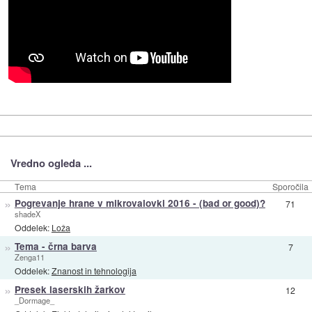
Vredno ogleda ...
Tema
Sporočila
»
Pogrevanje hrane v mikrovalovki 2016 - (bad or good)?
71
shadeX
Oddelek:
Loža
»
Tema - črna barva
7
Zenga11
Oddelek:
Znanost in tehnologija
»
Presek laserskih žarkov
12
_Dormage_