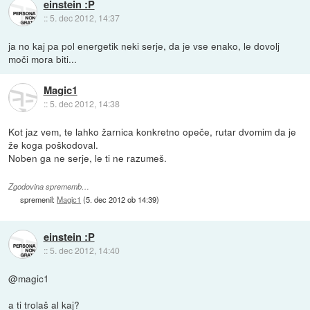
einstein :P
::
5. dec 2012, 14:37
ja no kaj pa pol energetik neki serje, da je vse enako, le dovolj
moči mora biti...
Magic1
::
5. dec 2012, 14:38
Kot jaz vem, te lahko žarnica konkretno opeče, rutar dvomim da je
že koga poškodoval.
Noben ga ne serje, le ti ne razumeš.
Zgodovina sprememb…
spremenil:
Magic1
(
5. dec 2012 ob 14:39
)
einstein :P
::
5. dec 2012, 14:40
@magic1
a ti trolaš al kaj?