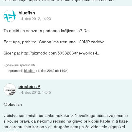
bluefish
::
4. dec 2012, 14:23
To misliš na senzor s podobno ločljivostjo? Da.
Edit: ups, prehitro. Canon ima trenutno 120MP zadevo.
Sicer pa:
http://gizmodo.com/5938286/the-worlds-l...
Zgodovina sprememb…
spremenil:
bluefish
(
4. dec 2012 ob 14:34
)
einstein :P
::
4. dec 2012, 14:45
@bluefish
v bistvu sem mislil, če lahko nekako iz človeškega očesa zajemamo
sliko, se pravi, da nekomu recimo na glavo priklopiš kable in ti kaže
na ekranu tisto kar on vidi. drugače sem pa že videl tele gigapixel