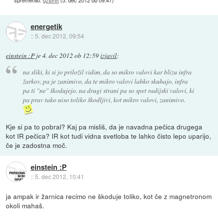
spremenilo:
gzibret
(
5. dec 2012 ob 09:47
)
energetik
::
5. dec 2012, 09:54
einstein :P
je
4. dec 2012 ob 12:59
izjavil
:
na sliki, ki si jo priložil vidim, da so mikro valovi kar blizu infra
žarkov, pa je zanimivo, da te mikro valovi lahko skuhajo, infra
pa ti "ne" škodujejo. na drugi strani pa so spet radijski valovi, ki
pa prav tako niso toliko škodljivi, kot mikro valovi, zanimivo.
Kje si pa to pobral? Kaj pa misliš, da je navadna pečica drugega
kot IR pečica? IR kot tudi vidna svetloba te lahko čisto lepo uparijo,
če je zadostna moč.
einstein :P
::
5. dec 2012, 10:41
ja ampak ir žarnica recimo ne škoduje toliko, kot če z magnetronom
okoli mahaš.