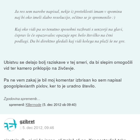
Ja res sem narobe napisal, nekje iz preteklosti imam v spominu
naj bi oko imeli slabo resolucijo, očitno se je spremenilo :)
Kaj oko vidi pa so tenutno sposobni razbrati s senzorji na glavi,
čeprav le če opazovalec opazuje npr. belo številko na črni
podlagi. Da bi direktno gledali kaj vidi kolega na plaži še ne gre.
Ubistvu se delajo bolj raziskave v tej smeri, da bi slepim omogočili
vid ter kamero priklopijo na živčevje.
Pa ne vem zakaj je bil moj komentar izbrisan ko sem napisal
googolplexianth pixlov, ker to je uradno število.
Zgodovina sprememb…
spremenil:
Killermode
(
5. dec 2012 ob 09:40
)
gzibret
::
5. dec 2012, 09:46