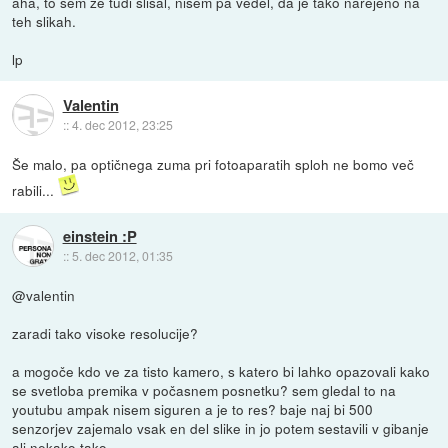
aha, to sem že tudi slišal, nisem pa vedel, da je tako narejeno na
teh slikah.
lp
Valentin
::
4. dec 2012, 23:25
Še malo, pa optičnega zuma pri fotoaparatih sploh ne bomo več
rabili...
einstein :P
::
5. dec 2012, 01:35
@valentin
zaradi tako visoke resolucije?
a mogoče kdo ve za tisto kamero, s katero bi lahko opazovali kako
se svetloba premika v počasnem posnetku? sem gledal to na
youtubu ampak nisem siguren a je to res? baje naj bi 500
senzorjev zajemalo vsak en del slike in jo potem sestavili v gibanje
ali nekako tako.