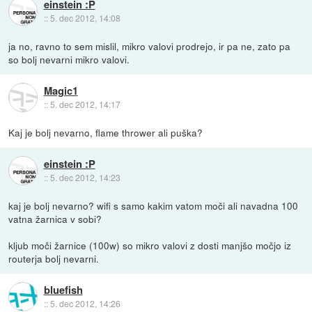
einstein :P
::
5. dec 2012, 14:08
ja no, ravno to sem mislil, mikro valovi prodrejo, ir pa ne, zato pa
so bolj nevarni mikro valovi.
Magic1
::
5. dec 2012, 14:17
Kaj je bolj nevarno, flame thrower ali puška?
einstein :P
::
5. dec 2012, 14:23
kaj je bolj nevarno? wifi s samo kakim vatom moči ali navadna 100
vatna žarnica v sobi?
kljub moči žarnice (100w) so mikro valovi z dosti manjšo močjo iz
routerja bolj nevarni.
bluefish
::
5. dec 2012, 14:26