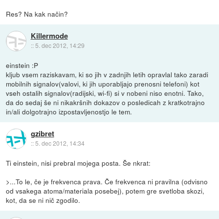
Res? Na kak način?
Killermode
::
5. dec 2012, 14:29
einstein :P
kljub vsem raziskavam, ki so jih v zadnjih letih opravlal tako zaradi
mobilnih signalov(valovi, ki jih uporabljajo prenosni telefoni) kot
vseh ostalih signalov(radijski, wi-fi) si v nobeni niso enotni. Tako,
da do sedaj še ni nikakršnih dokazov o posledicah z kratkotrajno
in/ali dolgotrajno izpostavljenostjo le tem.
gzibret
::
5. dec 2012, 14:34
Ti einstein, nisi prebral mojega posta. Še nkrat:
>...To le, če je frekvenca prava. Če frekvenca ni pravilna (odvisno
od vsakega atoma/materiala posebej), potem gre svetloba skozi,
kot, da se ni nič zgodilo.