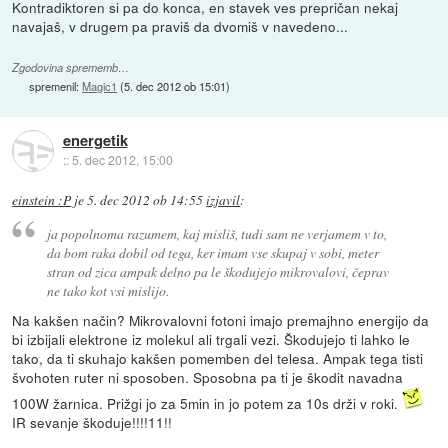
Kontradiktoren si pa do konca, en stavek ves prepričan nekaj
navajaš, v drugem pa praviš da dvomiš v navedeno...
Zgodovina sprememb…
spremenil:
Magic1
(
5. dec 2012 ob 15:01
)
energetik
::
5. dec 2012, 15:00
einstein :P
je
5. dec 2012 ob 14:55
izjavil
:
ja popolnoma razumem, kaj misliš, tudi sam ne verjamem v to,
da bom raka dobil od tega, ker imam vse skupaj v sobi, meter
stran od zica ampak delno pa le škodujejo mikrovalovi, čeprav
ne tako kot vsi mislijo.
Na kakšen način? Mikrovalovni fotoni imajo premajhno energijo da
bi izbijali elektrone iz molekul ali trgali vezi. Škodujejo ti lahko le
tako, da ti skuhajo kakšen pomemben del telesa. Ampak tega tisti
švohoten ruter ni sposoben. Sposobna pa ti je škodit navadna
100W žarnica. Prižgi jo za 5min in jo potem za 10s drži v roki.
IR sevanje škoduje!!!!11!!