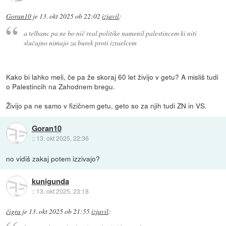
Goran10
je
13. okt 2025 ob 22:02
izjavil
:
a telbanc pa ne bo nič real politike namenil palestincem ki niti
slučajno nimajo za burek proti izraelcem
Kako bi lahko meli, če pa že skoraj 60 let živijo v getu? A misliš tudi
o Palestincih na Zahodnem bregu.
Živijo pa ne samo v fizičnem getu, geto so za njih tudi ZN in VS.
Goran10
::
13. okt 2025, 22:36
no vidiš zakaj potem izzivajo?
kunigunda
::
13. okt 2025, 23:18
čigra
je
13. okt 2025 ob 21:55
izjavil
: