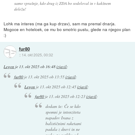
samo vprašnje, kdo drug iz ZDA bo sodeloval in v kakšnem
deležu!
Lohk ma interes (ma ga kup drzav), sam ma premal dnarja.
Mogoce en hotelcek, ce mu bo smotric pustu, glede na njegov plan
:)
fur80
::
14. okt 2025, 00:32
Legon
je
13. okt 2025 ob 16:48
izjavil
:
fur80
je
13. okt 2025 ob 13:55
izjavil
:
Legon
je
13. okt 2025 ob 12:45
izjavil
:
fur80
je
13. okt 2025 ob 12:23
izjavil
:
dodam še: Če se kdo
spomni je intenziteta
napadov Irana z
balističnimi raketami
padala z dnevi in ne
rasla, za razliko od