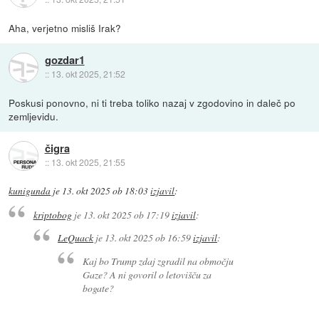
Aha, verjetno misliš Irak?
gozdar1
::
13. okt 2025, 21:52
Poskusi ponovno, ni ti treba toliko nazaj v zgodovino in daleč po
zemljevidu.
čigra
::
13. okt 2025, 21:55
kunigunda
je
13. okt 2025 ob 18:03
izjavil
:
kriptobog
je
13. okt 2025 ob 17:19
izjavil
:
LeQuack
je
13. okt 2025 ob 16:59
izjavil
:
Kaj bo Trump zdaj zgradil na območju
Gaze? A ni govoril o letovišču za
bogate?