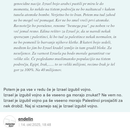
genocidne nacije. Izrael bojo arabci pustili pr miru le do
momenta, ko nekdo na tistem področju ne bo naštancal v kakem
tunelu atomske bombe. Verjetno bo to Iran. Potem mu tud zahod
ne bo mogel več pomagat. Ker ne bo smel vreči prvi atomske.
Ravnotežje bo porušeno, renome "besnega psa", pa noben ve bo
več jemal resno. Edina rešitev za Izrael je, da se naredi nekak
sporazum z palestinci, ki bo tud za palestince nekak normalen, in
ne bo pomenil le barvanje njihove kletke. B kateri bojo sedeli,
medtem ko jim bo Izrael kradel zemljo in tam gradil bloke. Za
neseljence. Za varnost Izraela pa bodo morale garantirat vse
velike sile. Če pogledamo muslimansko populacijio na tistem
področju, Egipt, Irak,....... to so veliki milijoni, recimo Irak je šel
gor za 100%. Na 40 milijonov.
Potem je pa vse v redu če je Izrael izgubil vojno.
Izrael je izgubil vojno a še vseeno ga morajo znukat? Ne vem no.
Izrael je izgubil vojno pa še vseeno morajo Palestinci prosjačiti za
nek drobiž. Naj si vzamejo saj je Izrael izgubil vojno.
endelin
::
14. okt 2025, 18:48