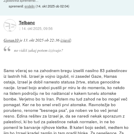
Zgodovina sprememb…
spremenil:
endelin
(
14. okt 2025 ob 02:04
)
Telbanc
::
14. okt 2025, 09:56
Goran10
je
13. okt 2025 ob 22:36
izjavil
:
no vidiš zakaj potem izzivajo?
Samo včeraj so na zahodnem bregu izselili nasilno 83 palestincev
iz lastnih hiš. Izrael je vojno izgubil, ni zasedel Gaze, Hamas
ostaja, Izrael je dobil namesto statusa žrtve, status genocidne
nacije. Izrael bojo arabci pustili pr miru le do momenta, ko nekdo
na tistem področju ne bo naštancal v kakem tunelu atomske
bombe. Verjetno bo to Iran. Potem mu tud zahod ne bo mogel več
pomagat. Ker ne bo smel vreči prvi atomske. Ravnotežje bo
porušeno, renome "besnega psa", pa noben ve bo več jemal
resno. Edina rešitev za Izrael je, da se naredi nekak sporazum z
palestinci, ki bo tud za palestince nekak normalen, in ne bo
pomenil le barvanje njihove kletke. B kateri bojo sedeli, medtem ko
jim bo Izrael kradel zemljo in tam gradil bloke. Za neseljence. Za