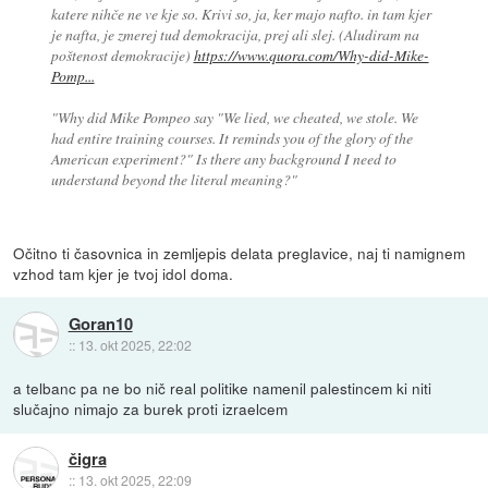
katere nihče ne ve kje so. Krivi so, ja, ker majo nafto. in tam kjer
je nafta, je zmerej tud demokracija, prej ali slej. (Aludiram na
poštenost demokracije)
https://www.quora.com/Why-did-Mike-
Pomp...
"Why did Mike Pompeo say "We lied, we cheated, we stole. We
had entire training courses. It reminds you of the glory of the
American experiment?" Is there any background I need to
understand beyond the literal meaning?"
Očitno ti časovnica in zemljepis delata preglavice, naj ti namignem
vzhod tam kjer je tvoj idol doma.
Goran10
::
13. okt 2025, 22:02
a telbanc pa ne bo nič real politike namenil palestincem ki niti
slučajno nimajo za burek proti izraelcem
čigra
::
13. okt 2025, 22:09