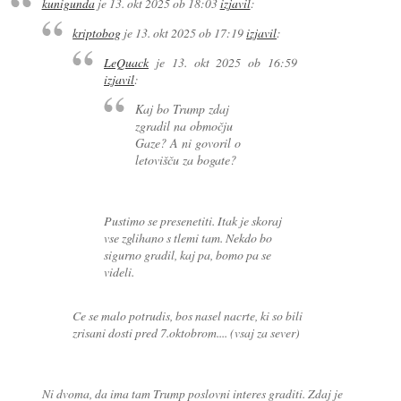
kunigunda
je
13. okt 2025 ob 18:03
izjavil
:
kriptobog
je
13. okt 2025 ob 17:19
izjavil
:
LeQuack
je
13. okt 2025 ob 16:59
izjavil
:
Kaj bo Trump zdaj
zgradil na območju
Gaze? A ni govoril o
letovišču za bogate?
Pustimo se presenetiti. Itak je skoraj
vse zglihano s tlemi tam. Nekdo bo
sigurno gradil, kaj pa, bomo pa se
videli.
Ce se malo potrudis, bos nasel nacrte, ki so bili
zrisani dosti pred 7.oktobrom.... (vsaj za sever)
Ni dvoma, da ima tam Trump poslovni interes graditi. Zdaj je