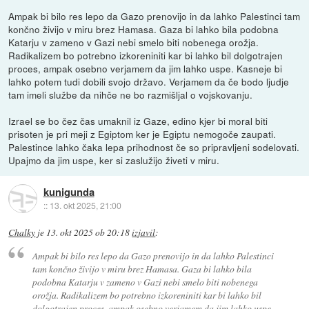
Ampak bi bilo res lepo da Gazo prenovijo in da lahko Palestinci tam
končno živijo v miru brez Hamasa. Gaza bi lahko bila podobna
Katarju v zameno v Gazi nebi smelo biti nobenega orožja.
Radikalizem bo potrebno izkoreniniti kar bi lahko bil dolgotrajen
proces, ampak osebno verjamem da jim lahko uspe. Kasneje bi
lahko potem tudi dobili svojo državo. Verjamem da če bodo ljudje
tam imeli službe da nihče ne bo razmišljal o vojskovanju.
Izrael se bo čez čas umaknil iz Gaze, edino kjer bi moral biti
prisoten je pri meji z Egiptom ker je Egiptu nemogoče zaupati.
Palestince lahko čaka lepa prihodnost če so pripravljeni sodelovati.
Upajmo da jim uspe, ker si zaslužijo živeti v miru.
kunigunda
::
13. okt 2025, 21:00
Chalky
je
13. okt 2025 ob 20:18
izjavil
:
Ampak bi bilo res lepo da Gazo prenovijo in da lahko Palestinci
tam končno živijo v miru brez Hamasa. Gaza bi lahko bila
podobna Katarju v zameno v Gazi nebi smelo biti nobenega
orožja. Radikalizem bo potrebno izkoreniniti kar bi lahko bil
dolgotrajen proces, ampak osebno verjamem da jim lahko uspe.