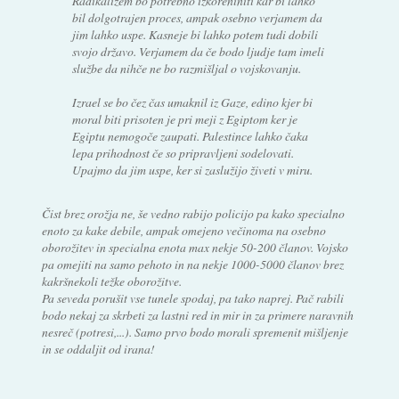
Radikalizem bo potrebno izkoreniniti kar bi lahko
bil dolgotrajen proces, ampak osebno verjamem da
jim lahko uspe. Kasneje bi lahko potem tudi dobili
svojo državo. Verjamem da če bodo ljudje tam imeli
službe da nihče ne bo razmišljal o vojskovanju.
Izrael se bo čez čas umaknil iz Gaze, edino kjer bi
moral biti prisoten je pri meji z Egiptom ker je
Egiptu nemogoče zaupati. Palestince lahko čaka
lepa prihodnost če so pripravljeni sodelovati.
Upajmo da jim uspe, ker si zaslužijo živeti v miru.
Čist brez orožja ne, še vedno rabijo policijo pa kako specialno
enoto za kake debile, ampak omejeno večinoma na osebno
oborožitev in specialna enota max nekje 50-200 članov. Vojsko
pa omejiti na samo pehoto in na nekje 1000-5000 članov brez
kakršnekoli težke oborožitve.
Pa seveda porušit vse tunele spodaj, pa tako naprej. Pač rabili
bodo nekaj za skrbeti za lastni red in mir in za primere naravnih
nesreč (potresi,...). Samo prvo bodo morali spremenit mišljenje
in se oddaljit od irana!