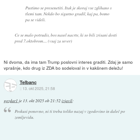
Pustimo se presenetiti. Itak je skoraj vse zglihano s
tlemi tam. Nekdo bo sigurno gradil, kaj pa, bomo
pa se videli.
Ce se malo potrudis, bos nasel nacrte, ki so bili zrisani dosti
pred 7.oktobrom.... (vsaj za sever)
Ni dvoma, da ima tam Trump poslovni interes graditi. Zdaj je samo
vprašnje, kdo drug iz ZDA bo sodeloval in v kakšnem deležu!
Telbanc
::
13. okt 2025, 21:58
gozdar1
je
13. okt 2025 ob 21:52
izjavil
:
Poskusi ponovno, ni ti treba toliko nazaj v zgodovino in daleč po
zemljevidu.