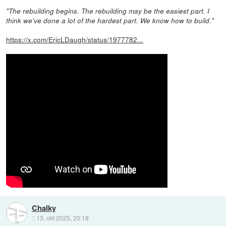
"The rebuilding begins. The rebuilding may be the easiest part. I
think we've done a lot of the hardest part. We know how to build."
https://x.com/EricLDaugh/status/1977782...
Chalky
::
13. okt 2025, 20:18