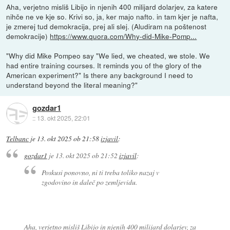
Aha, verjetno misliš Libijo in njenih 400 milijard dolarjev, za katere
nihče ne ve kje so. Krivi so, ja, ker majo nafto. in tam kjer je nafta,
je zmerej tud demokracija, prej ali slej. (Aludiram na poštenost
demokracije)
https://www.quora.com/Why-did-Mike-Pomp...
"Why did Mike Pompeo say "We lied, we cheated, we stole. We
had entire training courses. It reminds you of the glory of the
American experiment?" Is there any background I need to
understand beyond the literal meaning?"
gozdar1
::
13. okt 2025, 22:01
Telbanc
je
13. okt 2025 ob 21:58
izjavil
:
gozdar1
je
13. okt 2025 ob 21:52
izjavil
:
Poskusi ponovno, ni ti treba toliko nazaj v
zgodovino in daleč po zemljevidu.
Aha, verjetno misliš Libijo in njenih 400 milijard dolarjev, za