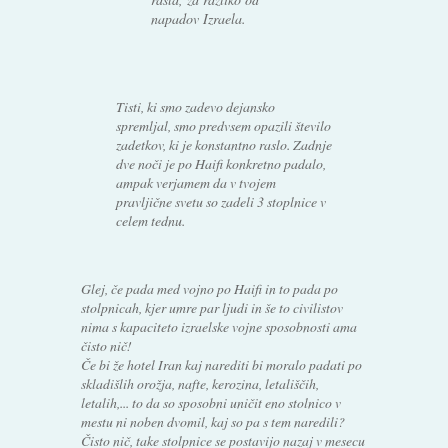
napadov Izraela.
Tisti, ki smo zadevo dejansko
spremljal, smo predvsem opazili število
zadetkov, ki je konstantno raslo. Zadnje
dve noči je po Haifi konkretno padalo,
ampak verjamem da v tvojem
pravljične svetu so zadeli 3 stoplnice v
celem tednu.
Glej, če pada med vojno po Haifi in to pada po
stolpnicah, kjer umre par ljudi in še to civilistov
nima s kapaciteto izraelske vojne sposobnosti ama
čisto nič!
Če bi že hotel Iran kaj narediti bi moralo padati po
skladišlih orožja, nafte, kerozina, letališčih,
letalih,... to da so sposobni uničit eno stolnico v
mestu ni noben dvomil, kaj so pa s tem naredili?
Čisto nič, take stolpnice se postavijo nazaj v mesecu