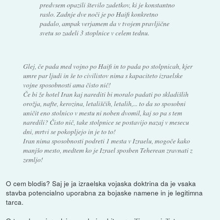
predvsem opazili število zadetkov, ki je konstantno
raslo. Zadnje dve noči je po Haifi konkretno
padalo, ampak verjamem da v tvojem pravljične
svetu so zadeli 3 stoplnice v celem tednu.
Glej, če pada med vojno po Haifi in to pada po stolpnicah, kjer
umre par ljudi in še to civilistov nima s kapaciteto izraelske
vojne sposobnosti ama čisto nič!
Če bi že hotel Iran kaj narediti bi moralo padati po skladišlih
orožja, nafte, kerozina, letališčih, letalih,... to da so sposobni
uničit eno stolnico v mestu ni noben dvomil, kaj so pa s tem
naredili? Čisto nič, take stolpnice se postavijo nazaj v mesecu
dni, mrtvi se pokopljejo in je to to!
Iran nima sposobnosti podreti 1 mesta v Izraelu, mogoče kako
manjšo mesto, medtem ko je Izrael sposben Teherean zravnati z
zemljo!
O cem blodis? Saj je ja izraelska vojaska doktrina da je vsaka
stavba potencialno uporabna za bojaske namene in je legitimna
tarca.