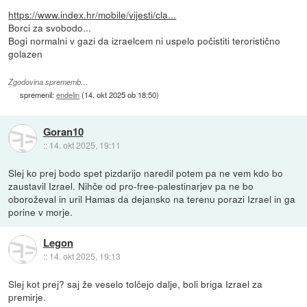
https://www.index.hr/mobile/vijesti/cla...
Borci za svobodo...
Bogi normalni v gazi da izraelcem ni uspelo počistiti teroristično
golazen
Zgodovina sprememb…
spremenil:
endelin
(
14. okt 2025 ob 18:50
)
Goran10
::
14. okt 2025, 19:11
Slej ko prej bodo spet pizdarijo naredil potem pa ne vem kdo bo
zaustavil Izrael. Nihče od pro-free-palestinarjev pa ne bo
oboroževal in uril Hamas da dejansko na terenu porazi Izrael in ga
porine v morje.
Legon
::
14. okt 2025, 19:13
Slej kot prej? saj že veselo tolčejo dalje, boli briga Izrael za
premirje.