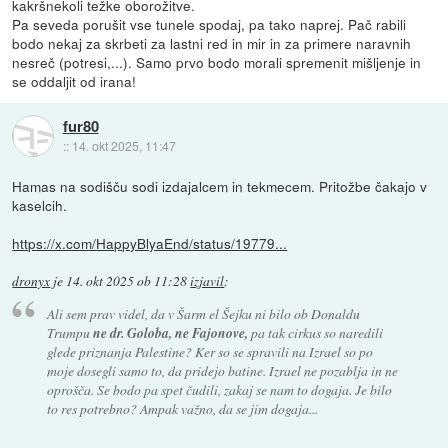
kakršnekoli težke oborožitve.
Pa seveda porušit vse tunele spodaj, pa tako naprej. Pač rabili
bodo nekaj za skrbeti za lastni red in mir in za primere naravnih
nesreč (potresi,...). Samo prvo bodo morali spremenit mišljenje in
se oddaljit od irana!
fur80
::
14. okt 2025, 11:47
Hamas na sodišču sodi izdajalcem in tekmecem. Pritožbe čakajo v
kaselcih.
https://x.com/HappyBlyaEnd/status/19779...
dronyx
je
14. okt 2025 ob 11:28
izjavil
:
Ali sem prav videl, da v Šarm el Šejku ni bilo ob Donaldu
Trumpu
ne dr. Goloba, ne Fajonove,
pa tak cirkus so naredili
glede priznanja Palestine? Ker so se spravili na Izrael so po
moje dosegli samo to, da pridejo batine. Izrael ne pozablja in ne
oprošča. Se bodo pa spet čudili, zakaj se nam to dogaja. Je bilo
to res potrebno? Ampak važno, da se jim dogaja...