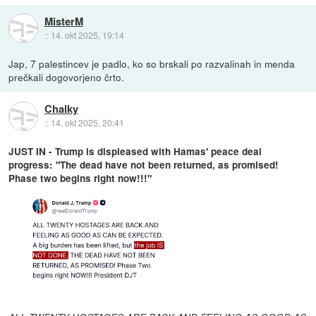
MisterM
::
14. okt 2025, 19:14
Jap, 7 palestincev je padlo, ko so brskali po razvalinah in menda
prečkali dogovorjeno črto.
Chalky
::
14. okt 2025, 20:41
JUST IN - Trump is displeased with Hamas' peace deal
progress: "The dead have not been returned, as promised!
Phase two begins right now!!!"