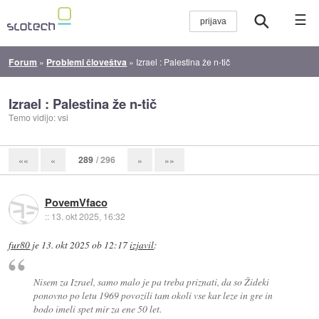
☰
Forum
»
Problemi človeštva
»
Izrael : Palestina že n-tič
Izrael : Palestina že n-tič
Temo vidijo: vsi
289
/ 296
««
«
»
»»
PovemVfaco
::
13. okt 2025, 16:32
fur80
je
13. okt 2025 ob 12:17
izjavil
:
Nisem za Izrael, samo malo je pa treba priznati, da so Žideki
ponovno po letu 1969 povozili tam okoli vse kar leze in gre in
bodo imeli spet mir za ene 50 let.