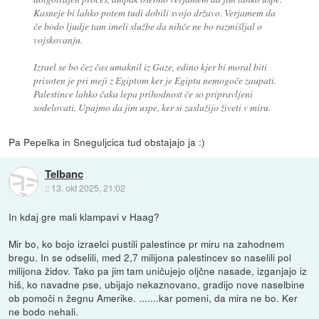
Kasneje bi lahko potem tudi dobili svojo državo. Verjamem da
če bodo ljudje tam imeli službe da nihče ne bo razmišljal o
vojskovanju.
Izrael se bo čez čas umaknil iz Gaze, edino kjer bi moral biti
prisoten je pri meji z Egiptom ker je Egiptu nemogoče zaupati.
Palestince lahko čaka lepa prihodnost če so pripravljeni
sodelovati. Upajmo da jim uspe, ker si zaslužijo živeti v miru.
Pa Pepelka in Sneguljcica tud obstajajo ja :)
Telbanc
::
13. okt 2025, 21:02
In kdaj gre mali klampavi v Haag?
Mir bo, ko bojo izraelci pustili palestince pr miru na zahodnem
bregu. In se odselili, med 2,7 milijona palestincev so naselili pol
milijona židov. Tako pa jim tam uničujejo oljčne nasade, izganjajo iz
hiš, ko navadne pse, ubijajo nekaznovano, gradijo nove naselbine
ob pomoči n žegnu Amerike. .......kar pomeni, da mira ne bo. Ker
ne bodo nehali.