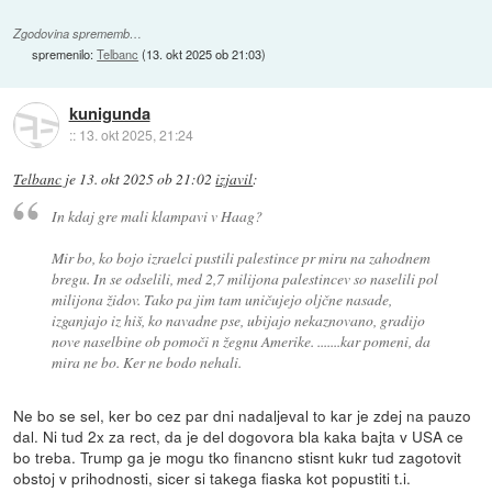
Zgodovina sprememb…
spremenilo:
Telbanc
(
13. okt 2025 ob 21:03
)
kunigunda
::
13. okt 2025, 21:24
Telbanc
je
13. okt 2025 ob 21:02
izjavil
:
In kdaj gre mali klampavi v Haag?
Mir bo, ko bojo izraelci pustili palestince pr miru na zahodnem
bregu. In se odselili, med 2,7 milijona palestincev so naselili pol
milijona židov. Tako pa jim tam uničujejo oljčne nasade,
izganjajo iz hiš, ko navadne pse, ubijajo nekaznovano, gradijo
nove naselbine ob pomoči n žegnu Amerike. .......kar pomeni, da
mira ne bo. Ker ne bodo nehali.
Ne bo se sel, ker bo cez par dni nadaljeval to kar je zdej na pauzo
dal. Ni tud 2x za rect, da je del dogovora bla kaka bajta v USA ce
bo treba. Trump ga je mogu tko financno stisnt kukr tud zagotovit
obstoj v prihodnosti, sicer si takega fiaska kot popustiti t.i.