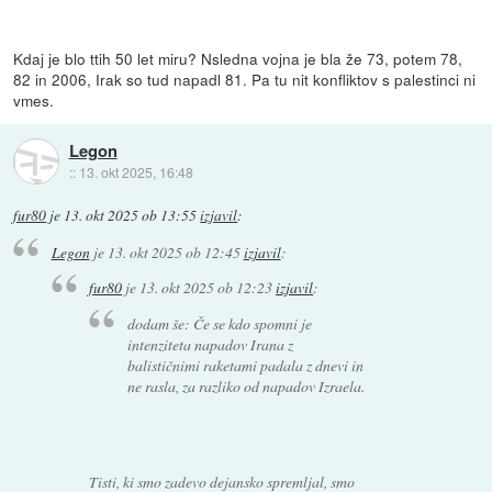
Kdaj je blo ttih 50 let miru? Nsledna vojna je bla že 73, potem 78,
82 in 2006, Irak so tud napadl 81. Pa tu nit konfliktov s palestinci ni
vmes.
Legon
::
13. okt 2025, 16:48
fur80
je
13. okt 2025 ob 13:55
izjavil
:
Legon
je
13. okt 2025 ob 12:45
izjavil
:
fur80
je
13. okt 2025 ob 12:23
izjavil
:
dodam še: Če se kdo spomni je
intenziteta napadov Irana z
balističnimi raketami padala z dnevi in
ne rasla, za razliko od napadov Izraela.
Tisti, ki smo zadevo dejansko spremljal, smo