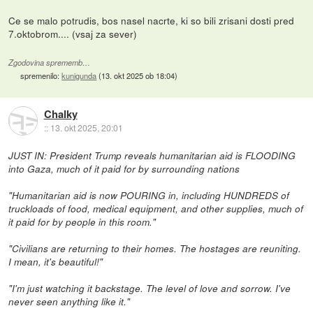
Ce se malo potrudis, bos nasel nacrte, ki so bili zrisani dosti pred
7.oktobrom.... (vsaj za sever)
Zgodovina sprememb…
spremenilo:
kunigunda
(
13. okt 2025 ob 18:04
)
Chalky
::
13. okt 2025, 20:01
JUST IN: President Trump reveals humanitarian aid is FLOODING
into Gaza, much of it paid for by surrounding nations
"Humanitarian aid is now POURING in, including HUNDREDS of
truckloads of food, medical equipment, and other supplies, much of
it paid for by people in this room."
"Civilians are returning to their homes. The hostages are reuniting.
I mean, it's beautiful!"
"I'm just watching it backstage. The level of love and sorrow. I've
never seen anything like it."