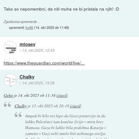
Tako so nepomembni, da niti muha ne bi pristala na njih! :D
Zgodovina sprememb…
spremenil:
fur80
(
14. okt 2025 ob 11:49
)
mtosev
::
14. okt 2025, 12:43
https://www.theguardian.com/world/live/...
Chalky
::
14. okt 2025, 13:38
Geho
je
14. okt 2025 ob 11:34
izjavil
:
Chalky
je
13. okt 2025 ob 20:18
izjavil
:
Ampak bi bilo res lepo da Gazo prenovijo in da
lahko Palestinci tam končno živijo v miru brez
Hamasa. Gaza bi lahko bila podobna Katarju v
zameno v Gazi nebi smelo biti nobenega orožja.