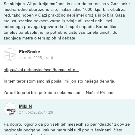
Se strinjam. Ali pa tretja možnost in sicer da so recimo v Gazi neke
mednarodne oborožene sile, maksimalno 1000, kjer bi skrbeli za
red, tako noben v Gazi praktično nebi imel orožja in bi bila Gaza
tudi za Izraelce povsem varna in zdaj tudi Izrael nebi imel
nobenega pravega izgovora da jih spet napade. Kar se tiče
tunelov pa absolutno, je potrebno čisto vse tunele uničiti, do
zadnjega metra o tem sploh ni debate.
FireSnake
::
14. okt 2025, 14:10
https://siol.net/novice/svet/hamas-stre...
In tem teroristom smo mi poslali milijon sto našega denarja.
Zaradi tega bi bilo potrebno nekomu soditi. Našim! Pri nas!
Miki N
::
14. okt 2025, 14:26
Pa dobro, logično da po vseh teh mesecih so par "deado" židov že
naglodale podgane, kak pa mora biti tudi pod ruševinami, čisto