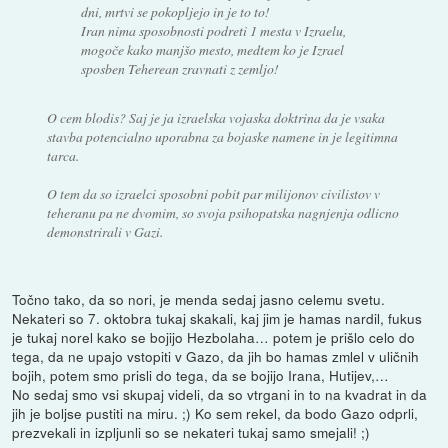
dni, mrtvi se pokopljejo in je to to!
Iran nima sposobnosti podreti 1 mesta v Izraelu,
mogoče kako manjšo mesto, medtem ko je Izrael
sposben Teherean zravnati z zemljo!
O cem blodis? Saj je ja izraelska vojaska doktrina da je vsaka
stavba potencialno uporabna za bojaske namene in je legitimna
tarca.
O tem da so izraelci sposobni pobit par milijonov civilistov v
teheranu pa ne dvomim, so svoja psihopatska nagnjenja odlicno
demonstrirali v Gazi.
Točno tako, da so nori, je menda sedaj jasno celemu svetu.
Nekateri so 7. oktobra tukaj skakali, kaj jim je hamas nardil, fukus
je tukaj norel kako se bojijo Hezbolaha… potem je prišlo celo do
tega, da ne upajo vstopiti v Gazo, da jih bo hamas zmlel v uličnih
bojih, potem smo prisli do tega, da se bojijo Irana, Hutijev,…
No sedaj smo vsi skupaj videli, da so vtrgani in to na kvadrat in da
jih je boljse pustiti na miru. ;) Ko sem rekel, da bodo Gazo odprli,
prezvekali in izpljunli so se nekateri tukaj samo smejali! ;)