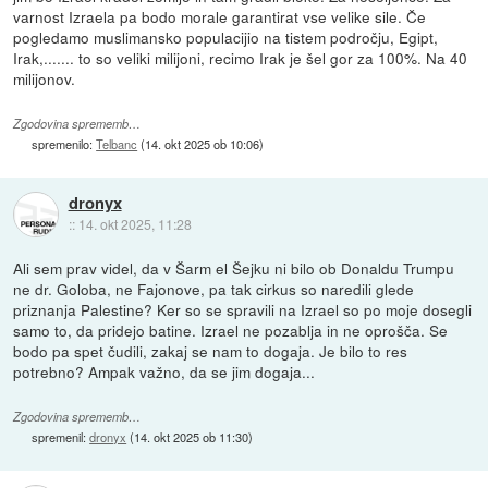
varnost Izraela pa bodo morale garantirat vse velike sile. Če
pogledamo muslimansko populacijio na tistem področju, Egipt,
Irak,....... to so veliki milijoni, recimo Irak je šel gor za 100%. Na 40
milijonov.
Zgodovina sprememb…
spremenilo:
Telbanc
(
14. okt 2025 ob 10:06
)
dronyx
::
14. okt 2025, 11:28
Ali sem prav videl, da v Šarm el Šejku ni bilo ob Donaldu Trumpu
ne dr. Goloba, ne Fajonove, pa tak cirkus so naredili glede
priznanja Palestine? Ker so se spravili na Izrael so po moje dosegli
samo to, da pridejo batine. Izrael ne pozablja in ne oprošča. Se
bodo pa spet čudili, zakaj se nam to dogaja. Je bilo to res
potrebno? Ampak važno, da se jim dogaja...
Zgodovina sprememb…
spremenil:
dronyx
(
14. okt 2025 ob 11:30
)