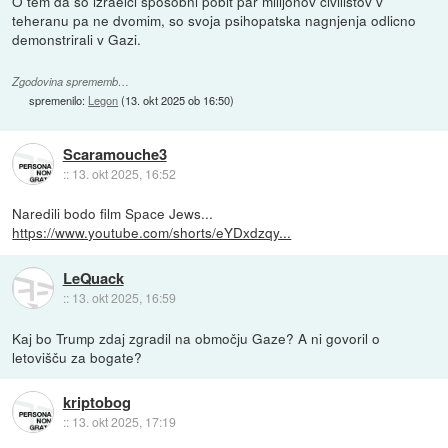
O tem da so izraelci sposobni pobit par milijonov civilistov v
teheranu pa ne dvomim, so svoja psihopatska nagnjenja odlicno
demonstrirali v Gazi.
Zgodovina sprememb…
spremenilo:
Legon
(
13. okt 2025 ob 16:50
)
Scaramouche3
::
13. okt 2025, 16:52
Naredili bodo film Space Jews...
https://www.youtube.com/shorts/eYDxdzqy...
LeQuack
::
13. okt 2025, 16:59
Kaj bo Trump zdaj zgradil na območju Gaze? A ni govoril o
letovišču za bogate?
kriptobog
::
13. okt 2025, 17:19