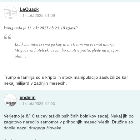
LeQuack
::
14. okt 2025, 01:09
kunigunda
je
13. okt 2025 ob 23:18
izjavil
:
Lohk ma interes (ma ga kup drzav), sam ma premal dnarja.
Mogoce en hotelcek, ce mu bo smotric pustu, glede na njegov
plan :)
Trump & familija so s kripto in stock manipulacijo zaslužili že kar
nekaj milijard v zadnjih mesecih.
endelin
::
14. okt 2025, 02:03
Verjetno je 8/10 talcev težkih psihičnih bolnikov sedaj. Nekaj jih bo
zagotovo naredilo samomor v prihodnjih mesecih/letih. Družine so
dobile nazaj drugega človeka.