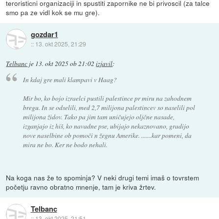
teroristicni organizaciji in spustiti zapornike ne bi privoscil (za talce
smo pa ze vidl kok se mu gre).
gozdar1
::
13. okt 2025, 21:29
Telbanc
je
13. okt 2025 ob 21:02
izjavil
:
In kdaj gre mali klampavi v Haag?
Mir bo, ko bojo izraelci pustili palestince pr miru na zahodnem
bregu. In se odselili, med 2,7 milijona palestincev so naselili pol
milijona židov. Tako pa jim tam uničujejo oljčne nasade,
izganjajo iz hiš, ko navadne pse, ubijajo nekaznovano, gradijo
nove naselbine ob pomoči n žegnu Amerike. .......kar pomeni, da
mira ne bo. Ker ne bodo nehali.
Na koga nas že to spominja? V neki drugi temi imaš o tovrstem
početju ravno obratno mnenje, tam je kriva žrtev.
Telbanc
::
13. okt 2025, 21:51