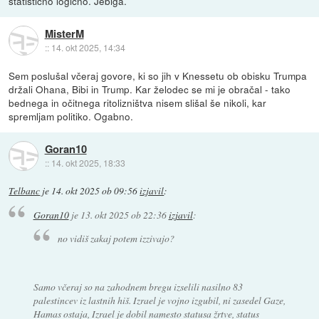
statistično logično. Jebiga.
MisterM
::
14. okt 2025, 14:34
Sem poslušal včeraj govore, ki so jih v Knessetu ob obisku Trumpa
držali Ohana, Bibi in Trump. Kar želodec se mi je obračal - tako
bednega in očitnega ritolizništva nisem slišal še nikoli, kar
spremljam politiko. Ogabno.
Goran10
::
14. okt 2025, 18:33
Telbanc
je
14. okt 2025 ob 09:56
izjavil
:
Goran10
je
13. okt 2025 ob 22:36
izjavil
:
no vidiš zakaj potem izzivajo?
Samo včeraj so na zahodnem bregu izselili nasilno 83
palestincev iz lastnih hiš. Izrael je vojno izgubil, ni zasedel Gaze,
Hamas ostaja, Izrael je dobil namesto statusa žrtve, status