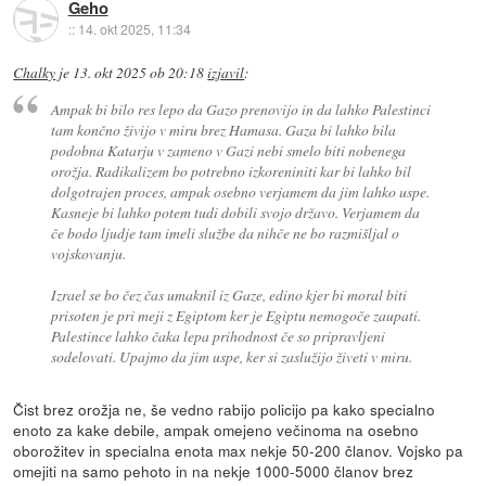
Geho
::
14. okt 2025, 11:34
Chalky
je
13. okt 2025 ob 20:18
izjavil
:
Ampak bi bilo res lepo da Gazo prenovijo in da lahko Palestinci
tam končno živijo v miru brez Hamasa. Gaza bi lahko bila
podobna Katarju v zameno v Gazi nebi smelo biti nobenega
orožja. Radikalizem bo potrebno izkoreniniti kar bi lahko bil
dolgotrajen proces, ampak osebno verjamem da jim lahko uspe.
Kasneje bi lahko potem tudi dobili svojo državo. Verjamem da
če bodo ljudje tam imeli službe da nihče ne bo razmišljal o
vojskovanju.
Izrael se bo čez čas umaknil iz Gaze, edino kjer bi moral biti
prisoten je pri meji z Egiptom ker je Egiptu nemogoče zaupati.
Palestince lahko čaka lepa prihodnost če so pripravljeni
sodelovati. Upajmo da jim uspe, ker si zaslužijo živeti v miru.
Čist brez orožja ne, še vedno rabijo policijo pa kako specialno
enoto za kake debile, ampak omejeno večinoma na osebno
oborožitev in specialna enota max nekje 50-200 članov. Vojsko pa
omejiti na samo pehoto in na nekje 1000-5000 članov brez