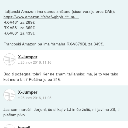
Italijanski Amazon ima danes znižane (sicer verzije brez DAB):
https://www.amazon.it/s/ref=gbph_tit_m-...
RX-V481 za 289€
RX-V581 za 369€
RX-V681 za 439€
Francoski Amazon pa ima Yamaha RX-V679BL za 349€.
X-Jumper
::
25. nov 2016, 11:16
Bog ti požegnaj tole? Ker ne znam italijansko; ma, je to vse tako
kot mora biti? Poština je pa 31€.
X-Jumper
::
25. nov 2016, 11:25
Jaz sem naročil. Jerjenl, če si kaj v LJ in če želiš, mi javi na ZS, ti
plačam pivo.
jernejl