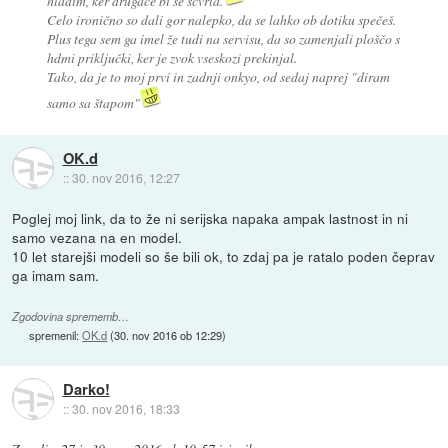
hladim, ker drugače bi se scvrla.
Celo ironično so dali gor nalepko, da se lahko ob dotiku spečeš.
Plus tega sem ga imel že tudi na servisu, da so zamenjali ploščo s
hdmi priključki, ker je zvok vseskozi prekinjal.
Tako, da je to moj prvi in zadnji onkyo, od sedaj naprej "diram
samo sa štapom"
OK.d
::
30. nov 2016, 12:27
Poglej moj link, da to že ni serijska napaka ampak lastnost in ni
samo vezana na en model.
10 let starejši modeli so še bili ok, to zdaj pa je ratalo poden čeprav
ga imam sam.
Zgodovina sprememb…
spremenil:
OK.d
(
30. nov 2016 ob 12:29
)
Darko!
::
30. nov 2016, 18:33