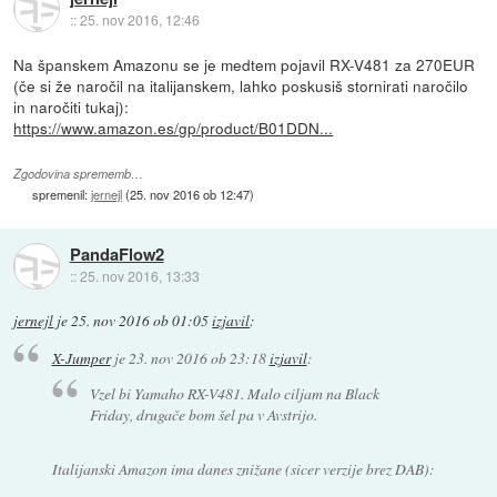
::
25. nov 2016, 12:46
Na španskem Amazonu se je medtem pojavil RX-V481 za 270EUR
(če si že naročil na italijanskem, lahko poskusiš stornirati naročilo
in naročiti tukaj):
https://www.amazon.es/gp/product/B01DDN...
Zgodovina sprememb…
spremenil:
jernejl
(
25. nov 2016 ob 12:47
)
PandaFlow2
::
25. nov 2016, 13:33
jernejl
je
25. nov 2016 ob 01:05
izjavil
:
X-Jumper
je
23. nov 2016 ob 23:18
izjavil
:
Vzel bi Yamaho RX-V481. Malo ciljam na Black
Friday, drugače bom šel pa v Avstrijo.
Italijanski Amazon ima danes znižane (sicer verzije brez DAB):