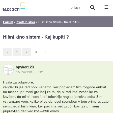
☰
Forum
»
Zvok in slika
»
Hišni kino sistem - Kaj kupiti ?
Hišni kino sistem - Kaj kupiti ?
3
»
«
1
2
spyker123
::
5. nov 2016, 08:21
Hvala za odgovore,
vendar bi jaz rad hobi varianto, ker pogledam film mogoče enkrat
na mesec..pri meni gre bolj za to, da bi rad imel zvočnike za
kavčem, da mi ni treba imeti televizijo naglas(otroška soba 3 m
vstran)..ne vem, koliko bi se obnesel soundbar v tem primeru, zato
sem gledal hišni kino, ker pač ima več zvočnikov..Zato nisem
pripravljen dati več kot +-250 evrov...