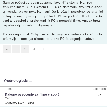
Sam se počasi ogrevam za zamenjavo HT sistema. Namreč
trenutno imam LG 5.1 sistem z LHB745 sistemom, zvok mi je sicer
ql, vendar player nekoliko manj. Ga je včasih potrebno restartat itd
in kaj me najbolj moti je, da preko HDMI ne podpira DTS-HD, če bi
vsaj to podpiral bi preko mini kit PCja poganjal filme. Ampak brez
uspeha vkljub vseh gonilnikom itd.
Po brskanju bi tak Onkyo sistem bil zanimiva zadeva s katero bi bil
pripravljen zamenjat sistem, ter preko PC-ja poganjat zadeve.
3
»
«
1
2
Vredno ogleda ...
Tema
Sporočila
»
Kakšno ozvočenje za filme v sobi?
36
Mare3
Oddelek:
Zvok in slika