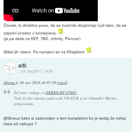
Človek, ki direktno pove, da se zvočniki dizajnirajo tudi tako, da se
zapolni prostor v kontejnerju
(je pa delal za KEF, TAD, Infinity, Pionner)
Slišal jih nisem. Pa narejeni so na Kitajskem
p|X|
::
24. avg 2017, 19:50
libreus
je
30. nov 2016 ob 07:50
izjavil
:
Šel sem v nakup ->
ONKYO HT-S5805
.
Tisti, ki išče zmerno zadevo do 700 EUR, je to vrhunsko! Močno
priporočam.
@libreus kako si zadovoljen s tem kompletom ko je sedaj že nekaj
časa od nakupa ?