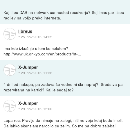
Kaj ti bo DAB na network-connected receiverju? Sej imas par tisoc
radijev na voljo preko interneta.
libreus
::
25. nov 2016, 14:25
Ima kdo izkušnje s tem kompletom?
http://www.uk.onkyo.com/en/products/ht-...
X-Jumper
::
29. nov 2016, 11:36
4 dni od nakupa, pa zadeva še vedno ni šla naprej?! Sredstva pa
rezervirana na kartici? Kaj je sedaj to?
X-Jumper
::
29. nov 2016, 15:00
Lepa rec. Pravijo da nimajo na zalogi, niti ne vejo kdaj bodo imeli.
Da lahko skenslam narocilo ce zelim. So me pa dobro zajebali.