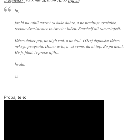
Zvezdica27
je
30. nov 2016 ob 10:57
izjavil
:
lp,
jaz bi pa rabil nasvet za kake dobre, a ne predrage zvočnike,
recimo dvosistemec in tweeter ločen. Booshelf ali samostoječi.
Iščem dober p/p, ne high end, a ne šrot. TOrej dejansko iščem
nekega peugeota. Dober avto, a vsi vemo, da ni top. Bo pa delal.
Hi-fi, filmi, tv preko njih...
hvala,
zz
Probaj tele: