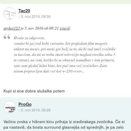
Tac20
::
5. nov 2016, 08:36
spyker123
je
5. nov 2016 ob 08:21
izjavil
:
Hvala za odgovore,
vendar bi jaz rad hobi varianto, ker pogledam film mogoče
enkrat na mesec..pri meni gre bolj za to, da bi rad imel zvočnike
za kavčem, da mi ni treba imeti televizijo naglas(otroška soba 3
m vstran)..ne vem, koliko bi se obnesel soundbar v tem primeru,
zato sem gledal hišni kino, ker pač ima več zvočnikov..Zato
nisem pripravljen dati več kot +-250 evrov...
Kupi si ene dobre slušalke potem
ProGo
::
5. nov 2016, 09:28
Večino zvoka v hišnem kinu prihaja iz sredinskega zvočnika. Če si
pa nastaviš, da bosta surround glasnejša od sprednjih, je pa zelo