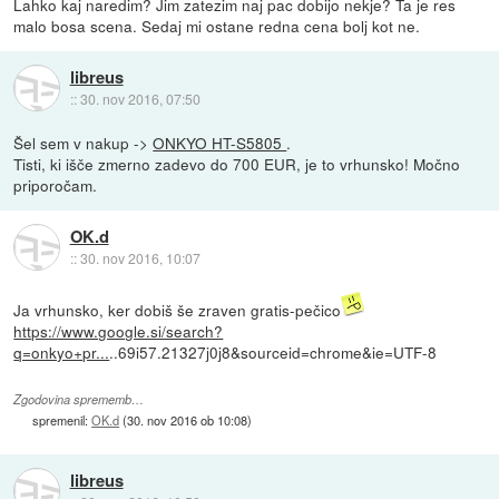
Lahko kaj naredim? Jim zatezim naj pac dobijo nekje? Ta je res
malo bosa scena. Sedaj mi ostane redna cena bolj kot ne.
libreus
::
30. nov 2016, 07:50
Šel sem v nakup ->
ONKYO HT-S5805
.
Tisti, ki išče zmerno zadevo do 700 EUR, je to vrhunsko! Močno
priporočam.
OK.d
::
30. nov 2016, 10:07
Ja vrhunsko, ker dobiš še zraven gratis-pečico
https://www.google.si/search?
q=onkyo+pr...
..69i57.21327j0j8&sourceid=chrome&ie=UTF-8
Zgodovina sprememb…
spremenil:
OK.d
(
30. nov 2016 ob 10:08
)
libreus