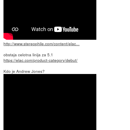
http://www.stereophile.com/content/elac...
obstaja celotna linija za 5.1
https://elac.com/product-category/debut/
Kdo je Andrew Jones?