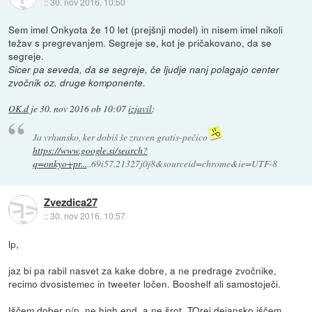
::
30. nov 2016, 10:50
Sem imel Onkyota že 10 let (prejšnji model) in nisem imel nikoli
težav s pregrevanjem. Segreje se, kot je pričakovano, da se
segreje.
Sicer pa seveda, da se segreje, če ljudje nanj polagajo center
zvočnik oz. druge komponente.
OK.d
je
30. nov 2016 ob 10:07
izjavil
:
Ja vrhunsko, ker dobiš še zraven gratis-pečico
https://www.google.si/search?
q=onkyo+pr...
..69i57.21327j0j8&sourceid=chrome&ie=UTF-8
Zvezdica27
::
30. nov 2016, 10:57
lp,
jaz bi pa rabil nasvet za kake dobre, a ne predrage zvočnike,
recimo dvosistemec in tweeter ločen. Booshelf ali samostoječi.
Iščem dober p/p, ne high end, a ne šrot. TOrej dejansko iščem