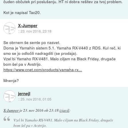
čuden občutek pri poslušanju. HT ni dobra rešitev za tvoj problem.
Kot je napisal Tac20.
X-Jumper
::
23. nov 2016, 23:18
Se obrnem še semle po nasvet.
Doma je Yamahin sistem 5.1. Yamaha RX-V440 z RDS. Kul reč, ki
smo se jo odločili nadragditi (se prodaja).
Vzel bi Yamaho RX-V481. Malo ciljam na Black Friday, drugače
bom šel pa v Avstrijo.
https://www.cnet.com/products/yamaha-rx...
Mnenja?
jernejl
::
25. nov 2016, 01:05
X-Jumper
je
23. nov 2016 ob 23:18
izjavil
:
Vzel bi Yamaho RX-V481. Malo ciljam na Black Friday, drugače
bom šel pa v Avstrijo.