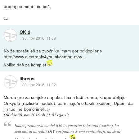
prodaj ga meni - če češ,
zz
OK.d
::
30. nov 2016, 11:09
Ko že sprašuješ za zvočnike imam gor priklopljene
http://www.electronic4you.si/canton-mov...
Koliko daš za komplet
libreus
::
30. nov 2016, 11:32
Morda gre za serijsko napako. Imam tudi frende, ki uporabljajo
Onkyota (različne modele), pa nimajo/mo takih izkušenj. Upam, da
jih tudi ne bomo imeli. :)
OK.d
je
30. nov 2016 ob 11:02
izjavil
:
Imam predlanski model 636 in govorim iz lastnih izkušenj, ko
sem moral narediti DIY varijanto s 3-emi ventilatorji, da stvar