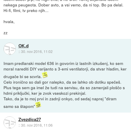
nekega peugeota. Dober avto, a vsi vemo, da ni top. Bo pa delal.
Hi-fi, filmi, tv preko njih...
hvala,
zz
OK.d
::
30. nov 2016, 11:02
Imam predlanski model 636 in govorim iz lastnih izkušenj, ko sem
moral narediti DIY varijanto s 3-emi ventilatorji, da stvar hladim, ker
drugače bi se scvrla.
Celo ironično so dali gor nalepko, da se lahko ob dotiku spečeš.
Plus tega sem ga imel že tudi na servisu, da so zamenjali ploščo s
hdmi priključki, ker je zvok vseskozi prekinjal.
Tako, da je to moj prvi in zadnji onkyo, od sedaj naprej "diram
samo sa štapom"
Zvezdica27
::
30. nov 2016, 11:06