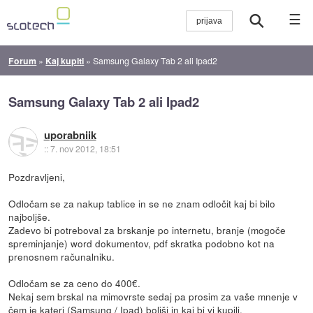
☰
Forum
»
Kaj kupiti
»
Samsung Galaxy Tab 2 ali Ipad2
Samsung Galaxy Tab 2 ali Ipad2
uporabniik
::
7. nov 2012, 18:51
Pozdravljeni,
Odločam se za nakup tablice in se ne znam odločit kaj bi bilo
najboljše.
Zadevo bi potreboval za brskanje po internetu, branje (mogoče
spreminjanje) word dokumentov, pdf skratka podobno kot na
prenosnem računalniku.
Odločam se za ceno do 400€.
Nekaj sem brskal na mimovrste sedaj pa prosim za vaše mnenje v
čem je kateri (Samsung / Ipad) boljši in kaj bi vi kupili.