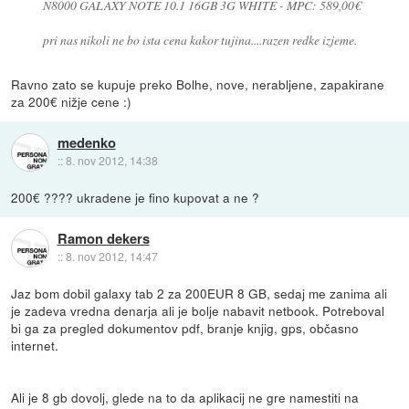
N8000 GALAXY NOTE 10.1 16GB 3G WHITE - MPC: 589,00€
pri nas nikoli ne bo ista cena kakor tujina....razen redke izjeme.
Ravno zato se kupuje preko Bolhe, nove, nerabljene, zapakirane
za 200€ nižje cene :)
medenko
::
8. nov 2012, 14:38
200€ ???? ukradene je fino kupovat a ne ?
Ramon dekers
::
8. nov 2012, 14:47
Jaz bom dobil galaxy tab 2 za 200EUR 8 GB, sedaj me zanima ali
je zadeva vredna denarja ali je bolje nabavit netbook. Potreboval
bi ga za pregled dokumentov pdf, branje knjig, gps, občasno
internet.
Ali je 8 gb dovolj, glede na to da aplikacij ne gre namestiti na