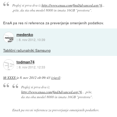
Poglej si prva dva iz
http://www.enaa.com/findAdvanced.asp?fi
...
,piše, da sta oba model 8000 in imata 16GB "prostora".
EnaA pa res ni referenca za preverjanje omenjenih podatkov.
medenko
::
8. nov 2012, 10:39
Tablični računalniki Samsung
todman74
::
8. nov 2012, 12:33
M-XXXX
je
8. nov 2012 ob 09:43
izjavil
:
Poglej si prva dva iz
http://www.enaa.com/findAdvanced.asp?fi
... ,piše,
da sta oba model 8000 in imata 16GB "prostora".
EnaA pa res ni referenca za preverjanje omenjenih podatkov.