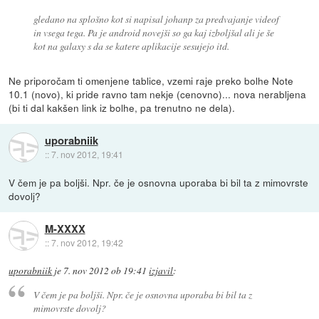
gledano na splošno kot si napisal johanp za predvajanje videof
in vsega tega. Pa je android novejši so ga kaj izboljšal ali je še
kot na galaxy s da se katere aplikacije sesujejo itd.
Ne priporočam ti omenjene tablice, vzemi raje preko bolhe Note
10.1 (novo), ki pride ravno tam nekje (cenovno)... nova nerabljena
(bi ti dal kakšen link iz bolhe, pa trenutno ne dela).
uporabniik
::
7. nov 2012, 19:41
V čem je pa boljši. Npr. če je osnovna uporaba bi bil ta z mimovrste
dovolj?
M-XXXX
::
7. nov 2012, 19:42
uporabniik
je
7. nov 2012 ob 19:41
izjavil
:
V čem je pa boljši. Npr. če je osnovna uporaba bi bil ta z
mimovrste dovolj?