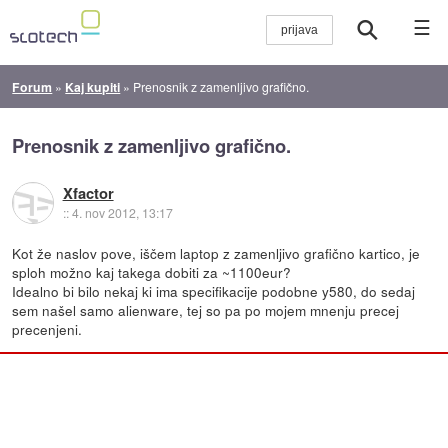
☰
Forum
»
Kaj kupiti
»
Prenosnik z zamenljivo grafično.
Prenosnik z zamenljivo grafično.
Xfactor
::
4. nov 2012, 13:17
Kot že naslov pove, iščem laptop z zamenljivo grafično kartico, je
sploh možno kaj takega dobiti za ~1100eur?
Idealno bi bilo nekaj ki ima specifikacije podobne y580, do sedaj
sem našel samo alienware, tej so pa po mojem mnenju precej
precenjeni.