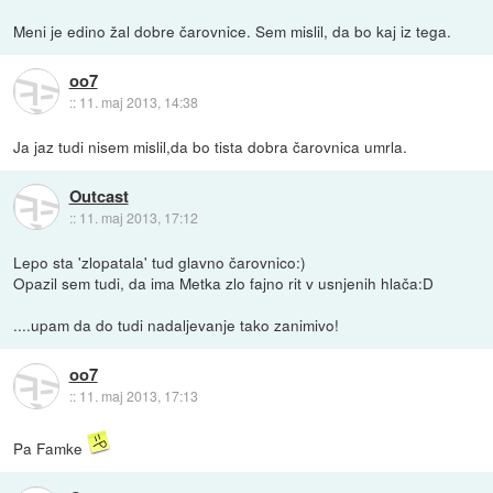
Meni je edino žal dobre čarovnice. Sem mislil, da bo kaj iz tega.
oo7
::
11. maj 2013, 14:38
Ja jaz tudi nisem mislil,da bo tista dobra čarovnica umrla.
Outcast
::
11. maj 2013, 17:12
Lepo sta 'zlopatala' tud glavno čarovnico:)
Opazil sem tudi, da ima Metka zlo fajno rit v usnjenih hlača:D
....upam da do tudi nadaljevanje tako zanimivo!
oo7
::
11. maj 2013, 17:13
Pa Famke