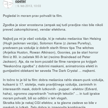
opeter
::
9. feb 2013, 10:03
Pogledal in moram prav pohvalit ta film.
Zgodba je sicer enostavna (ampak saj tudi pravljice niso bile nikoli
preveč zakomplicirane), vendar efektivna.
Najbolj pa mi je všeč vzdušje, ki je nekako mešanica Van Helsing
(Hugh jackman verzija), Solomon Kane (z James Purefoy),
predvsem pa vzdušje iz dobrih starih filmov tipa The witches
(Anjelica Huston, Rowan Atkinson), Goonies, pa še stari horror
filmi iz 80. in začetek 90-ih let (recimo Braindead od Peter
Jackson). Aja, da ne bom pozabil še filme narejene po knjigah
"Neskončna zgodba" z dobrimi maskami, animatronics efekti in
gumijastimi oblekami ter seveda The Dark Crystal ... majkemi.
In točno to je bil ta film: dobra mešanica rahlo steam-punk vzdušja,
kulisami iz 17. stoletja, malo pravljičnega vzdušja, zanimivih in
interesantih mask, dobrih lutkovnih - puppet - efektov (Edvard,
haha), ogromno zapretiranih "notranjih tekočin" ... in tudi igralce
moram pohvalit, bili so odlični v teh vlogah.
Skratka bilo je nekaj CGI efektov, a ta glavne zadeve so bile v
maskah in lutkah. Zelo dobra in zmagovita kombinacija.