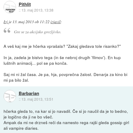
Pithlit
::
13. maj 2013, 13:38
Izi
je
13. maj 2013 ob 11:22
izjavil
:
Gre se za akcijsko grozljivko.
A veš kaj me je hčerka vprašala? "Zakaj gledava tole risanko?"
In ja, zadela je bistvo tega (in še nebroj drugih 'filmov'). En kup
luštnih animacij... pol se pa konča.
Saj mi ni žal časa. Je pa, hja, povprečna žalost. Denarja za kino bi
mi pa bilo žal.
Barbarian
::
13. maj 2013, 13:51
hčerka gleda to, na kar si jo navadil. Če si jo naučil da je to bedno,
je logično da ji ne bo všeč.
Ampak da mi ne drzneš reči da namesto rega rajši gleda gossip girl
ali vampire diaries.