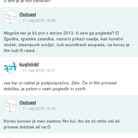
S tem je je film navdušil?
Outcast
::
11. maj 2013, 18:45
Mogoče ker je bil prvi z letnico 2013, ki sem ga pogledal?:D
Zgodba, igralska zasedba, nazorni prikazi nasilja, kak komični
vložek, steampunk orožje!, tudi soundtrack soupada, na koncu je
film tudi R-rated...
kuglvinkl
::
11. maj 2013, 19:11
vse kar si naštel je podpovprečno. Zelo. Če ni film prinesel
dobička, je polom v vseh pogledih in ozirih.
Outcast
::
11. maj 2013, 19:15
Konec koncev je men osebno film kul, tko da mi rahlo visi ali
prinese dobiček ali ne:D