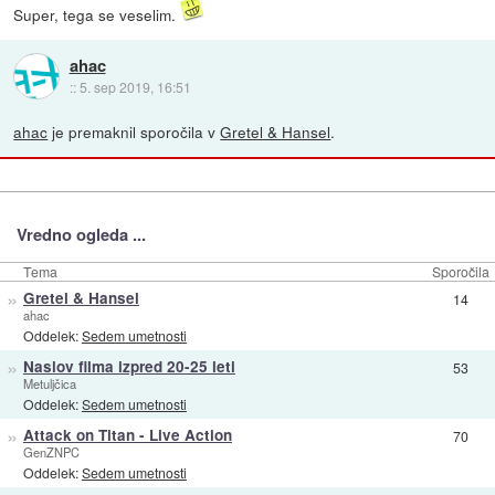
Super, tega se veselim.
ahac
::
5. sep 2019, 16:51
ahac
je premaknil sporočila v
Gretel & Hansel
.
Vredno ogleda ...
Tema
Sporočila
»
Gretel & Hansel
14
ahac
Oddelek:
Sedem umetnosti
»
Naslov filma izpred 20-25 leti
53
Metuljčica
Oddelek:
Sedem umetnosti
»
Attack on Titan - Live Action
70
GenZNPC
Oddelek:
Sedem umetnosti