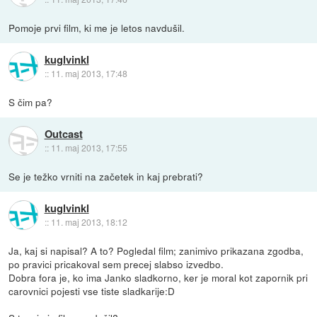
Pomoje prvi film, ki me je letos navdušil.
kuglvinkl
::
11. maj 2013, 17:48
S čim pa?
Outcast
::
11. maj 2013, 17:55
Se je težko vrniti na začetek in kaj prebrati?
kuglvinkl
::
11. maj 2013, 18:12
Ja, kaj si napisal? A to? Pogledal film; zanimivo prikazana zgodba,
po pravici pricakoval sem precej slabso izvedbo.
Dobra fora je, ko ima Janko sladkorno, ker je moral kot zapornik pri
carovnici pojesti vse tiste sladkarije:D