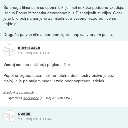
Še enega filma sem se spomnil, ki je imel nekako podobno vzudšje:
Hocus Pocus iz začetka devetdesetih iz Disneyjevih studijev. Sicer
je to bilo bolj namenjeno za mladino, a vseeno, vzporednice se
najdejo.
Drugače pa vse štima, kar sem zgoraj napisal v prvem postu.
innerspace
::
13. maj 2013, 11:42
Vceraj sem po nakljucju pogledal film.
Popolna izguba casa, meji na totalno debilnost(v bistvu je cez
mejo) in je po mojem mnenju zelo podpovprecen izdelek.
Zgodovina sprememb…
spremenil:
innerspace
(
13. maj 2013 ob 11:43
)
opeter
::
13. maj 2013, 11:44