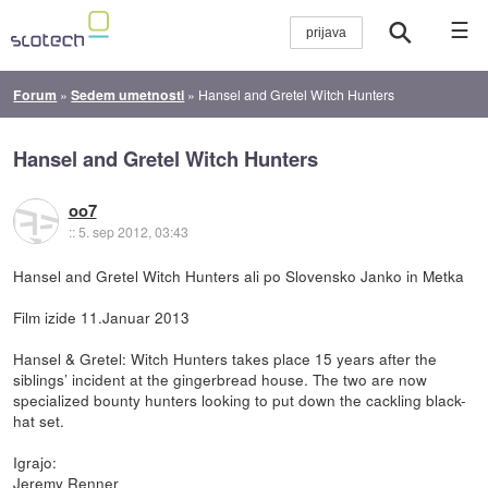
☰
Forum
»
Sedem umetnosti
»
Hansel and Gretel Witch Hunters
Hansel and Gretel Witch Hunters
oo7
::
5. sep 2012, 03:43
Hansel and Gretel Witch Hunters ali po Slovensko Janko in Metka
Film izide 11.Januar 2013
Hansel & Gretel: Witch Hunters takes place 15 years after the
siblings’ incident at the gingerbread house. The two are now
specialized bounty hunters looking to put down the cackling black-
hat set.
Igrajo:
Jeremy Renner