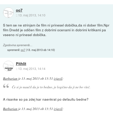
oo7
::
13. maj 2013, 14:10
S tem se ne strinjam če film ni prinesel dobička,da ni dober film.Npr
film Dredd je odičen film z dobrimi ocenami in dobrimi kritikami pa
vseeno ni prinesel dobička.
Zgodovina sprememb…
spremenil:
oo7
(
13. maj 2013 ob 14:10
)
Pithlit
::
13. maj 2013, 14:14
Barbarian
je
13. maj 2013 ob 13:51
izjavil
:
Če si jo naučil da je to bedno, je logično da ji ne bo všeč.
A risanke so pa zdej kar naenkrat po defaultu bedne?
Barbarian
je
13. maj 2013 ob 13:51
izjavil
: