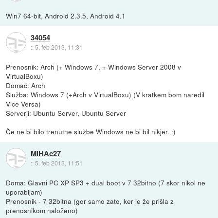
Win7 64-bit, Android 2.3.5, Android 4.1
34054
::
5. feb 2013, 11:31
Prenosnik: Arch (+ Windows 7, + Windows Server 2008 v
VirtualBoxu)
Domač: Arch
Služba: Windows 7 (+Arch v VirtualBoxu) (V kratkem bom naredil
Vice Versa)
Serverji: Ubuntu Server, Ubuntu Server
Če ne bi bilo trenutne službe Windows ne bi bil nikjer. :)
MIHAc27
::
5. feb 2013, 11:51
Doma: Glavni PC XP SP3 + dual boot v 7 32bitno (7 skor nikol ne
uporabljam)
Prenosnik - 7 32bitna (gor samo zato, ker je že prišla z
prenosnikom naloženo)