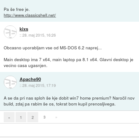
Pa še free je.
http://www.classicshell.net/
kixs
::
28. maj 2015, 16:26
Obcasno uporabljam vse od MS-DOS 6.2 naprej...
Main desktop ima 7 x64, main laptop pa 8.1 x64. Glavni desktop je
vecino casa ugasnjen.
Apache90
::
28. maj 2015, 17:19
A se da pri nas sploh še kje dobit win7 home premium? Naročil nov
build, zdaj pa rabim še os, tokrat bom kupil prenosljivega.
3
»
«
1
2