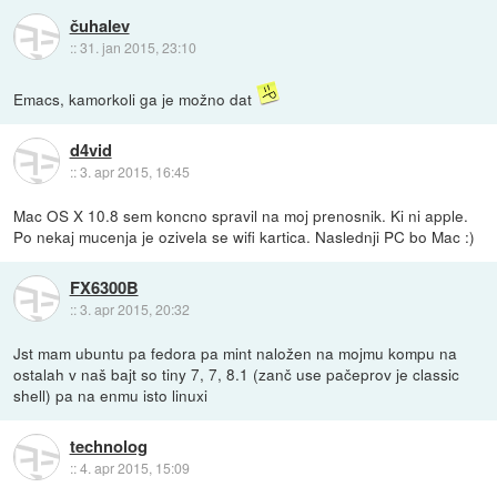
čuhalev
::
31. jan 2015, 23:10
Emacs, kamorkoli ga je možno dat
d4vid
::
3. apr 2015, 16:45
Mac OS X 10.8 sem koncno spravil na moj prenosnik. Ki ni apple.
Po nekaj mucenja je ozivela se wifi kartica. Naslednji PC bo Mac :)
FX6300B
::
3. apr 2015, 20:32
Jst mam ubuntu pa fedora pa mint naložen na mojmu kompu na
ostalah v naš bajt so tiny 7, 7, 8.1 (zanč use pačeprov je classic
shell) pa na enmu isto linuxi
technolog
::
4. apr 2015, 15:09