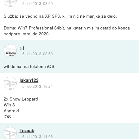
::
5. feb 2013, 08:59
Služba: še vedno na XP SP3, ki jim nič ne manjka za delo.
Doma: Win7 Professional 64bit, na katerih mislim ostati do konca
podpore, torej do 2020.
;-)
::
5. feb 2013, 08:59
w8 doma, na telefonu iOS.
jakan123
::
5. feb 2013, 10:24
2x Snow Leopard
Win 8
Android
iOS
Tezaab
::
5. feb 2013, 11:06