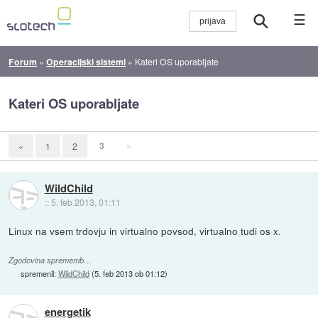
☰
Forum
»
Operacijski sistemi
»
Kateri OS uporabljate
Kateri OS uporabljate
3
»
«
1
2
WildChild
::
5. feb 2013, 01:11
Linux na vsem trdovju in virtualno povsod, virtualno tudi os x.
Zgodovina sprememb…
spremenil:
WildChild
(
5. feb 2013 ob 01:12
)
energetik