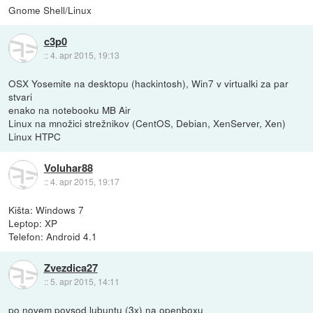
Gnome Shell/Linux
c3p0
::
4. apr 2015, 19:13
OSX Yosemite na desktopu (hackintosh), Win7 v virtualki za par
stvari
enako na notebooku MB Air
Linux na množici strežnikov (CentOS, Debian, XenServer, Xen)
Linux HTPC
Voluhar88
::
4. apr 2015, 19:17
Kišta: Windows 7
Leptop: XP
Telefon: Android 4.1
Zvezdica27
::
5. apr 2015, 14:11
po novem povsod lubuntu (3x) na openboxu