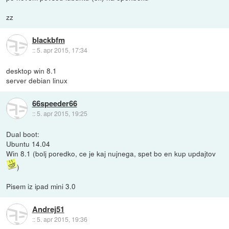
zz
blackbfm
::
5. apr 2015, 17:34
desktop win 8.1
server debian linux
66speeder66
::
5. apr 2015, 19:25
Dual boot:
Ubuntu 14.04
Win 8.1 (bolj poredko, ce je kaj nujnega, spet bo en kup updajtov
)
Pisem iz ipad mini 3.0
Andrej51
::
5. apr 2015, 19:36