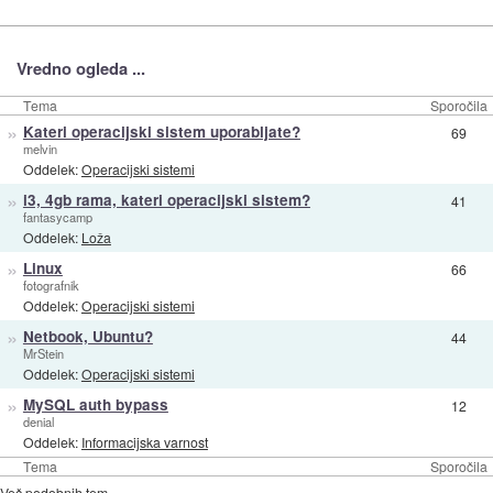
Vredno ogleda ...
Tema
Sporočila
»
Kateri operacijski sistem uporabljate?
69
melvin
Oddelek:
Operacijski sistemi
»
i3, 4gb rama, kateri operacijski sistem?
41
fantasycamp
Oddelek:
Loža
»
Linux
66
fotografnik
Oddelek:
Operacijski sistemi
»
Netbook, Ubuntu?
44
MrStein
Oddelek:
Operacijski sistemi
»
MySQL auth bypass
12
denial
Oddelek:
Informacijska varnost
Tema
Sporočila
Več podobnih tem