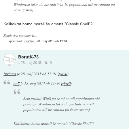
Windowsu tako, da me tudi Win 10 popolnoma nič ne zanima pa
če so zastonj.
Kolikokrat bomo morali še omenit "Classic Shell"?
Zgodovina sprememb…
spremenil:
Invictus
(
28. maj 2015 ob 12:04
)
BorutK-73
::
28. maj 2015, 16:19
Invictus
je
28. maj 2015 ob 12:01
izjavil
:
oo7
je
28. maj 2015 ob 11:49
izjavil
:
Sem probal Win8 pa se mi ne zdi popolnoma nič
podobno Windowsu tako, da me tudi Win 10
popolnoma nič ne zanima pa če so zastonj.
Kolikokrat bomo morali še omenit "Classic Shell"?