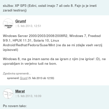
služba: XP SP3 (Edini, ostali imajo 7 ali celo 8. Fajn jo je imeti
zaradi testiranj)
Grumf
::
5. feb 2013, 12:51
Windows Server 2000/2003/2008/2008R2, Windows 7, Freebsd
9/9.1, HPUX 11.31, Solaris 10, Linux
Android/Redhat/Fedora/Suse/Mint (ne da se mi zdajle vseh verzij
izpisovati)
Windows 8, ma ga imam samo da se igram z njim (ne igrice! :D), ne
uporabljam in verjetno tudi ne bom.
Zgodovina sprememb…
spremenil:
Grumf
(
5. feb 2013 ob 12:53
)
Marat
::
5. feb 2013, 16:09
Po novem tako: