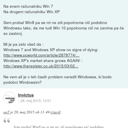
Na enem računalniku Win 7
Na drugem računalniku Win XP
Sem probal Win8 pa se mi ne zdi popolnoma nič podobno
Windowsu tako, da me tudi Win 10 popolnoma nič ne zanima pa če
so zastonj.
Mi je pa zelo všeč da :
Windows 7 and Windows XP show no signs of dying:
http://www.pcworld.com/article/2878774/...
Windows XP's market share grows AGAIN! :
http://www.theregister.co.uk/2015/03/02...
Ne vem ali je v teh časih problem naredit Windowse, ki bodo
podobni Windowsim?
Invictus
::
28. maj 2015, 12:01
oo7
je
28. maj 2015 ob 11:49
izjavil
:
Sem probal Win8 pa se mi ne zdi popolnoma nič podobno