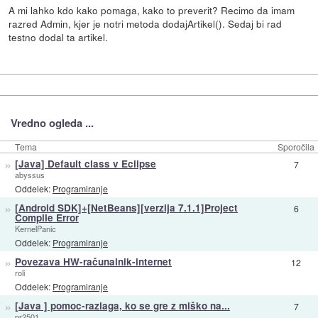
A mi lahko kdo kako pomaga, kako to preverit? Recimo da imam
razred Admin, kjer je notri metoda dodajArtikel(). Sedaj bi rad
testno dodal ta artikel.
Vredno ogleda ...
Tema
Sporočila
»
[Java] Default class v Eclipse
7
abyssus
Oddelek:
Programiranje
»
[Android SDK]+[NetBeans][verzija 7.1.1]Project
6
Compile Error
KernelPanic
Oddelek:
Programiranje
»
Povezava HW-računalnik-internet
12
roli
Oddelek:
Programiranje
»
[Java ] pomoc-razlaga, ko se gre z miško na...
7
pr2501