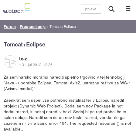
☰
Forum
»
Programiranje
»
Tomcat+Eclipse
Tomcat+Eclipse
tx-z
::
31. jul 2012, 13:36
Za seminarsko moramo narediti spletno trgovino v tej tehnologiji:
"Java - uporabite Eclipse, Tomcat, Axis2, ustrezne rešitve za WS-*
(Axisovi moduli)".
Zaenkrat sem uspel vse potrebno inštalirat ter v Eclipsu naredil
projekt (Dynamic Web Project). Dodal sem nov Package in not
dodal razred, ki nekaj naredi v bazi. Sedaj bi pa rad probal če to
sploh deluje. Naredil sem še en nov testni razred, vendar če ga
zaženem mi vrne samo error 404: The requested resource () is not
available..