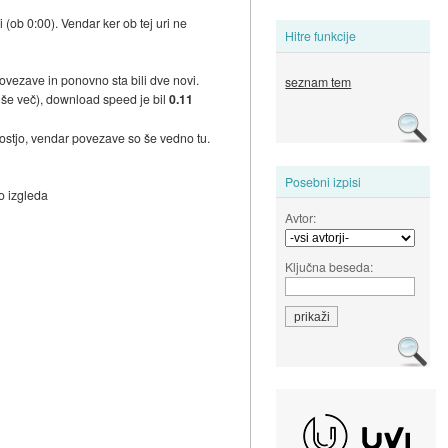
(ob 0:00). Vendar ker ob tej uri ne
Hitre funkcije
ovezave in ponovno sta bili dve novi.
seznam tem
h še več), download speed je bil
0.11
trostjo, vendar povezave so še vedno tu.
Posebni izpisi
to izgleda
Avtor:
Ključna beseda: