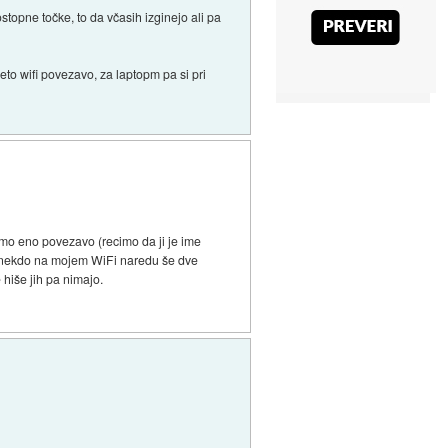
ostopne točke, to da včasih izginejo ali pa
eto wifi povezavo, za laptopm pa si pri
mo eno povezavo (recimo da ji je ime
 je nekdo na mojem WiFi naredu še dve
hiše jih pa nimajo.