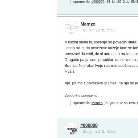
spremenilo:
#000000
(
26. jun 2012 ob 15:4
Memzo
::
26. jun 2012, 15:55
V bližini bloka ni, sosedje so povečini starejš
Jasno mi je, da povezave kažejo kam se lah
povezavi da vedt, da si naredi na routerju 
Drugače pa ja, sem prepričan da se vedno 
Bom pa še probal tvoje nasvete upoštevat, 
Hvala
Aja, pa moja povezava je Enka (na njo se p
Zgodovina sprememb…
spremenilo:
Memzo
(
26. jun 2012 ob 15:57
#000000
::
26. jun 2012, 15:59