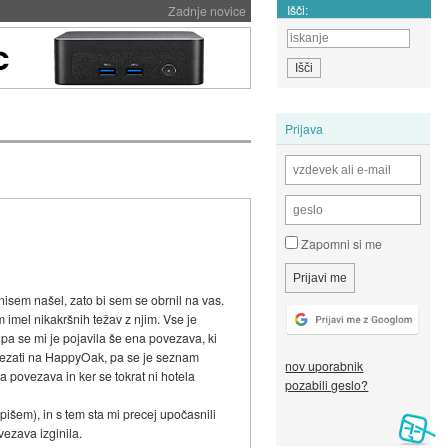
Išči:
Zadnje novice
Prijava
Zapomni si me
isem našel, zato bi sem se obrnil na vas.
m imel nikakršnih težav z njim. Vse je
 pa se mi je pojavila še ena povezava, ki
povezati na HappyOak, pa se je seznam
nov uporabnik
a povezava in ker se tokrat ni hotela
pozabili geslo?
šem), in s tem sta mi precej upočasnili
vezava izginila.