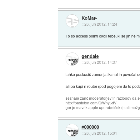
KoMar-
::
26. jun 2012, 14:24
To so access pointi okoli tebe, ki se jih ne 
gendale
::
26. jun 2012, 14:37
lahko poskusiš zamenjat kanal in povečat od
ali pa kupi n router (pod pogojem da to podp
seznam zanč moderatorjev in razlogov da s
http://pastebin.com/QiWny5dV
gor je mavrik apple uporabniček (mali možga
#000000
::
26. jun 2012, 15:01