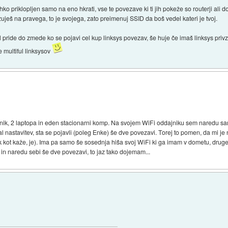
hko priklopljen samo na eno hkrati, vse te povezave ki ti jih pokeže so routerji ali d
zuješ na pravega, to je svojega, zato preimenuj SSID da boš vedel kateri je tvoj.
l pride do zmede ko se pojavi cel kup linksys povezav, še huje če imaš linksys privz
 multiful linksysov
nik, 2 laptopa in eden stacionarni komp. Na svojem WiFi oddajniku sem naredu sa
al nastavitev, sta se pojavli (poleg Enke) še dve povezavi. Torej to pomen, da mi
kot kaže, je). Ima pa samo še sosednja hiša svoj WiFi ki ga imam v dometu, druge 
 in naredu sebi še dve povezavi, to jaz tako dojemam...