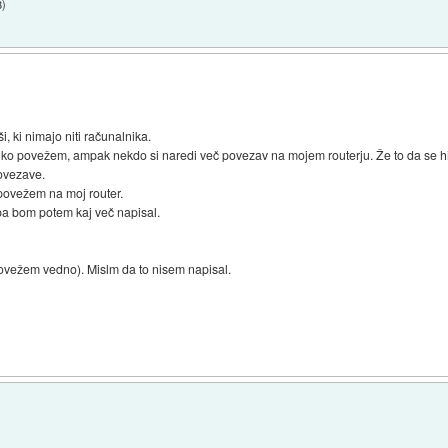
8
)
i, ki nimajo niti računalnika.
ko povežem, ampak nekdo si naredi več povezav na mojem routerju. Že to da se hit
povezave.
povežem na moj router.
pa bom potem kaj več napisal.
ovežem vedno). Mislm da to nisem napisal.
)