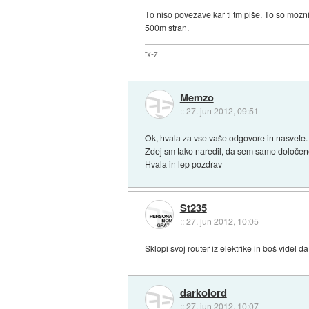
To niso povezave kar ti tm piše. To so mož
500m stran.
tx-z
Memzo
::
27. jun 2012, 09:51
Ok, hvala za vse vaše odgovore in nasvete.
Zdej sm tako naredil, da sem samo določene
Hvala in lep pozdrav
St235
::
27. jun 2012, 10:05
Sklopi svoj router iz elektrike in boš videl 
darkolord
::
27. jun 2012, 10:07