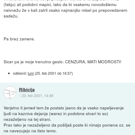
(fakju) ali podobni mapici, tako da bi vsakemu novodošlemu
naivnežu že v kali zatrli vsako najmanjšo misel po prepovedanem
sadežu.
Pa brez zamere.
Sicer pa je moje trenutno geslo: CENZURA, MATI MODROSTI!
odklenil:
luni
(
25. feb 2001 ob 16:37
)
Ribicija
::
23. feb 2001, 14:48
Verjetno ti jemed tem že postalo jasno da je vsako napeljevanje
ljudi na kazniva dejanja (warez in podobne stvari to so)
nezaželjeno na tej strani.
Prav tako je nezaželjeno da pošiljaš poste ki nimajo pomena oz. se
ne navezujejo na tisto temo.