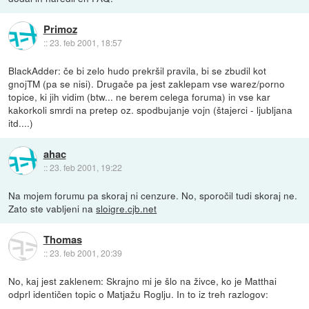
Primoz
::
23. feb 2001, 18:57
BlackAdder: če bi zelo hudo prekršil pravila, bi se zbudil kot
gnojTM (pa se nisi). Drugače pa jest zaklepam vse warez/porno
topice, ki jih vidim (btw... ne berem celega foruma) in vse kar
kakorkoli smrdi na pretep oz. spodbujanje vojn (štajerci - ljubljana
itd....)
ahac
::
23. feb 2001, 19:22
Na mojem forumu pa skoraj ni cenzure. No, sporočil tudi skoraj ne.
Zato ste vabljeni na
sloigre.cjb.net
Thomas
::
23. feb 2001, 20:39
No, kaj jest zaklenem: Skrajno mi je šlo na živce, ko je Matthai
odprl identičen topic o Matjažu Roglju. In to iz treh razlogov: