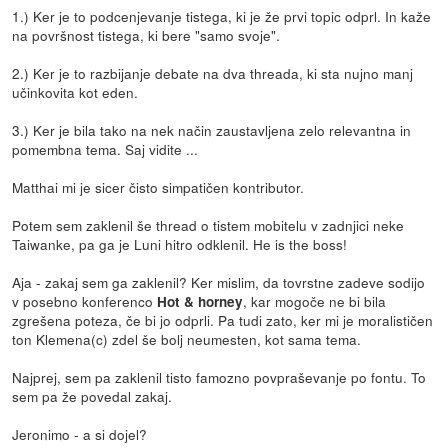
1.) Ker je to podcenjevanje tistega, ki je že prvi topic odprl. In kaže
na površnost tistega, ki bere "samo svoje".
2.) Ker je to razbijanje debate na dva threada, ki sta nujno manj
učinkovita kot eden.
3.) Ker je bila tako na nek način zaustavljena zelo relevantna in
pomembna tema. Saj vidite ...
Matthai mi je sicer čisto simpatičen kontributor.
Potem sem zaklenil še thread o tistem mobitelu v zadnjici neke
Taiwanke, pa ga je Luni hitro odklenil. He is the boss!
Aja - zakaj sem ga zaklenil? Ker mislim, da tovrstne zadeve sodijo
v posebno konferenco
, kar mogoče ne bi bila
Hot & horney
zgrešena poteza, če bi jo odprli. Pa tudi zato, ker mi je moralističen
ton Klemena(c) zdel še bolj neumesten, kot sama tema.
Najprej, sem pa zaklenil tisto famozno povpraševanje po fontu. To
sem pa že povedal zakaj.
Jeronimo - a si dojel?