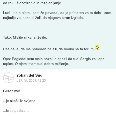
od rok - filozofiranje in razglabljanje.
Luni - no o njemu sem že povedal, da je primeren za to delo - sam
najbolje ve, kako si želi, da njegova stran izgleda.
Tako. Mislite si kar si želite.
Res pa je, da me nobeden ne sili, da hodim na ta forum.
Ops: Pogledal sem malo nazaj in opazil da tudi Sergio zaklepa
topice. O njem imam tudi dobro mišlenje.
Yohan del Sud
::
27. feb 2001, 12:23
Geronimo!
...je skočil iz avijona...
...brez padala...