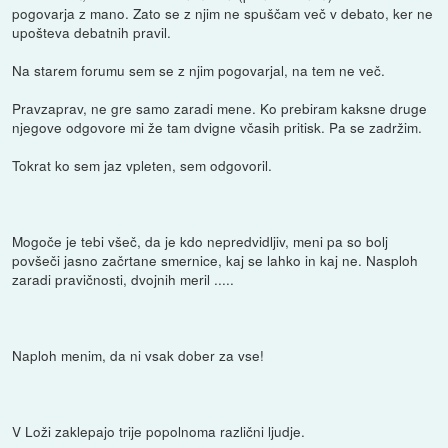
pogovarja z mano. Zato se z njim ne spuščam več v debato, ker ne
upošteva debatnih pravil.
Na starem forumu sem se z njim pogovarjal, na tem ne več.
Pravzaprav, ne gre samo zaradi mene. Ko prebiram kaksne druge
njegove odgovore mi že tam dvigne včasih pritisk. Pa se zadržim.
Tokrat ko sem jaz vpleten, sem odgovoril.
Mogoče je tebi všeč, da je kdo nepredvidljiv, meni pa so bolj
povšeči jasno začrtane smernice, kaj se lahko in kaj ne. Nasploh
zaradi pravičnosti, dvojnih meril .....
Naploh menim, da ni vsak dober za vse!
V Loži zaklepajo trije popolnoma različni ljudje.