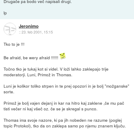
Drugače pa bodo več napisali drugi.
lp
Jeronimo
::
23. feb 2001, 15:15
Tko to je !!!
Be afraid, be wery afraid !!!!!!
Točno tko je tukaj kot si videl. V loži lahko zaklepajo trije
moderatorji. Luni, Primož in Thomas.
Luni je kolikor toliko strpen in te prej opozori in je bolj "možganske"
sorte.
Primož je bolj vajen dejanj in kar na hitro kaj zaklene ,če mu pač
tisti večer ni kaj všeč oz. če se je skregal s punco.
Thomas ima svoje nazore, ki pa jih nobeden ne razume (poglej
topic Protokol), tko da on zaklepa samo po njemu znanem ključu.