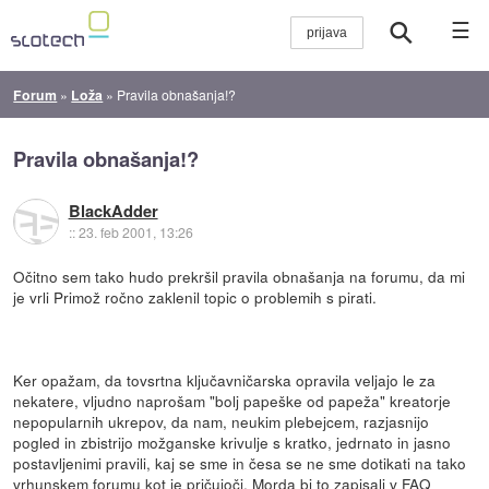
☰
Forum
»
Loža
»
Pravila obnašanja!?
Pravila obnašanja!?
BlackAdder
::
23. feb 2001, 13:26
Očitno sem tako hudo prekršil pravila obnašanja na forumu, da mi
je vrli Primož ročno zaklenil topic o problemih s pirati.
Ker opažam, da tovsrtna ključavničarska opravila veljajo le za
nekatere, vljudno naprošam "bolj papeške od papeža" kreatorje
nepopularnih ukrepov, da nam, neukim plebejcem, razjasnijo
pogled in zbistrijo možganske krivulje s kratko, jedrnato in jasno
postavljenimi pravili, kaj se sme in česa se ne sme dotikati na tako
vrhunskem forumu kot je pričujoči. Morda bi to zapisali v FAQ