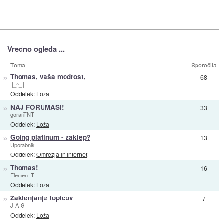
Vredno ogleda ...
Tema
Sporočila
»
Thomas, vaša modrost,
68
||_^_||
Oddelek:
Loža
»
NAJ FORUMASI!
33
goranTNT
Oddelek:
Loža
»
Going platinum - zaklep?
13
Uporabnik
Oddelek:
Omrežja in internet
»
Thomas!
16
Elemen_T
Oddelek:
Loža
»
Zaklenjanje topicov
7
J-A-G
Oddelek:
Loža