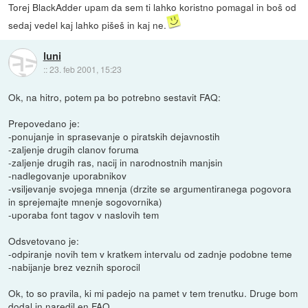
Torej BlackAdder upam da sem ti lahko koristno pomagal in boš od
sedaj vedel kaj lahko pišeš in kaj ne.
luni
::
23. feb 2001, 15:23
Ok, na hitro, potem pa bo potrebno sestavit FAQ:
Prepovedano je:
-ponujanje in sprasevanje o piratskih dejavnostih
-zaljenje drugih clanov foruma
-zaljenje drugih ras, nacij in narodnostnih manjsin
-nadlegovanje uporabnikov
-vsiljevanje svojega mnenja (drzite se argumentiranega pogovora
in sprejemajte mnenje sogovornika)
-uporaba font tagov v naslovih tem
Odsvetovano je:
-odpiranje novih tem v kratkem intervalu od zadnje podobne teme
-nabijanje brez veznih sporocil
Ok, to so pravila, ki mi padejo na pamet v tem trenutku. Druge bom
dodal in naredil en FAQ.