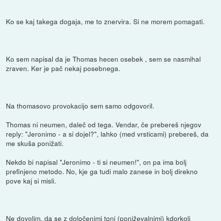
Ko se kaj takega dogaja, me to znervira. Si ne morem pomagati.
Ko sem napisal da je Thomas hecen osebek , sem se nasmihal
zraven. Ker je pač nekaj posebnega.
Na thomasovo provokacijo sem samo odgovoril.
Thomas ni neumen, daleč od tega. Vendar, če prebereš njegov
reply: "Jeronimo - a si dojel?", lahko (med vrsticami) prebereš, da
me skuša ponižati.
Nekdo bi napisal "Jeronimo - ti si neumen!", on pa ima bolj
prefinjeno metodo. No, kje ga tudi malo zanese in bolj direkno
pove kaj si misli.
Ne dovolim, da se z določenimi toni (poniževalnimi) kdorkoli