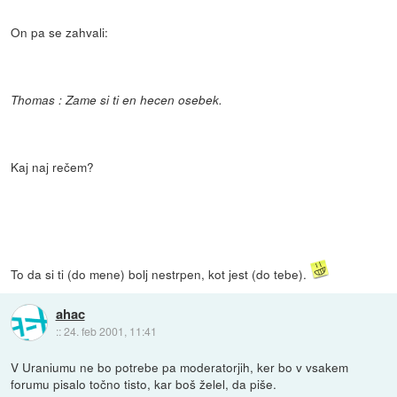
On pa se zahvali:
Thomas : Zame si ti en hecen osebek.
Kaj naj rečem?
To da si ti (do mene) bolj nestrpen, kot jest (do tebe).
ahac
::
24. feb 2001, 11:41
V Uraniumu ne bo potrebe pa moderatorjih, ker bo v vsakem
forumu pisalo točno tisto, kar boš želel, da piše.