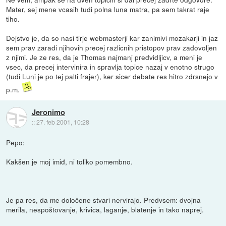
Mater, sej mene vcasih tudi polna luna matra, pa sem takrat raje
tiho.
Dejstvo je, da so nasi tirje webmasterji kar zanimivi mozakarji in jaz
sem prav zaradi njihovih precej razlicnih pristopov prav zadovoljen
z njimi. Je ze res, da je Thomas najmanj predvidljicv, a meni je
vsec, da precej intervinira in spravlja topice nazaj v enotno strugo
(tudi Luni je po tej palti frajer), ker sicer debate res hitro zdrsnejo v
p.m.
Jeronimo
::
27. feb 2001, 10:28
Pepo:
Kakšen je moj imiđ, ni toliko pomembno.
Je pa res, da me določene stvari nervirajo. Predvsem: dvojna
merila, nespoštovanje, krivica, laganje, blatenje in tako naprej.