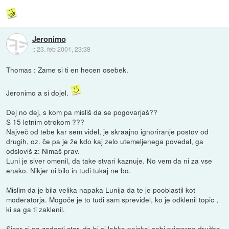
Jeronimo
::
23. feb 2001, 23:38
Thomas : Zame si ti en hecen osebek.
Jeronimo a si dojel.
Dej no dej, s kom pa misliš da se pogovarjaš??
S 15 letnim otrokom ???
Največ od tebe kar sem videl, je skraajno ignoriranje postov od
drugih, oz. če pa je že kdo kaj zelo utemeljenega povedal, ga
odsloviš z: Nimaš prav.
Luni je siver omenil, da take stvari kaznuje. No vem da ni za vse
enako. Nikjer ni bilo in tudi tukaj ne bo.
Mislim da je bila velika napaka Lunija da te je pooblastil kot
moderatorja. Mogoče je to tudi sam sprevidel, ko je odklenil topic ,
ki sa ga ti zaklenil.
Sicer si pa zadosti star, da bi si lahko poiskal sebi primerno družbo.