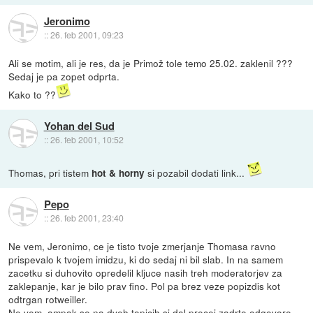
Jeronimo
::
26. feb 2001, 09:23
Ali se motim, ali je res, da je Primož tole temo 25.02. zaklenil ???
Sedaj je pa zopet odprta.
Kako to ??
Yohan del Sud
::
26. feb 2001, 10:52
Thomas, pri tistem
si pozabil dodati link...
hot & horny
Pepo
::
26. feb 2001, 23:40
Ne vem, Jeronimo, ce je tisto tvoje zmerjanje Thomasa ravno
prispevalo k tvojem imidzu, ki do sedaj ni bil slab. In na samem
zacetku si duhovito opredelil kljuce nasih treh moderatorjev za
zaklepanje, kar je bilo prav fino. Pol pa brez veze popizdis kot
odtrgan rotweiller.
Ne vem, ampak se na dveh topicih si dal precej zadrte odgovore.