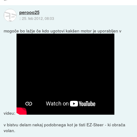
perooo25
::
25. feb 2012, 08:03
mogoče bo lažje če kdo ugotovi kakšen motor je uporabljen v
videu:
v bistvu delam nekaj podobnega kot je tisti EZ-Steer - ki obrača
volan.