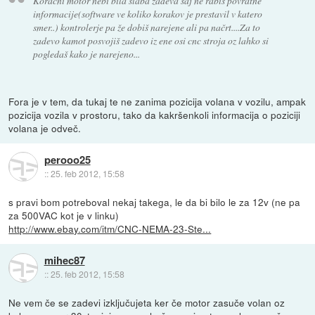
Koračni motor nebi bila slaba zadeva saj ne rabiš povratne
informacije(software ve koliko korakov je prestavil v katero
smer..) kontrolerje pa že dobiš narejene ali pa načrt....Za to
zadevo kamot posvojiš zadevo iz ene osi cnc stroja oz lahko si
pogledaš kako je narejeno...
Fora je v tem, da tukaj te ne zanima pozicija volana v vozilu, ampak
pozicija vozila v prostoru, tako da kakršenkoli informacija o poziciji
volana je odveč.
perooo25
::
25. feb 2012, 15:58
s pravi bom potreboval nekaj takega, le da bi bilo le za 12v (ne pa
za 500VAC kot je v linku)
http://www.ebay.com/itm/CNC-NEMA-23-Ste...
mihec87
::
25. feb 2012, 15:58
Ne vem če se zadevi izključujeta ker če motor zasuče volan oz