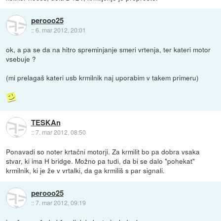
perooo25
::
6. mar 2012, 20:01
ok, a pa se da na hitro spreminjanje smeri vrtenja, ter kateri motor
vsebuje ?
(mi prelagaš kateri usb krmilnik naj uporabim v takem primeru)
TESKAn
::
7. mar 2012, 08:50
Ponavadi so noter krtačni motorji. Za krmilit bo pa dobra vsaka
stvar, ki ima H bridge. Možno pa tudi, da bi se dalo "pohekat"
krmilnik, ki je že v vrtalki, da ga krmiliš s par signali.
perooo25
::
7. mar 2012, 09:19