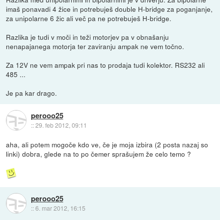
imaš ponavadi 4 žice in potrebuješ double H-bridge za poganjanje,
za unipolarne 6 žic ali več pa ne potrebuješ H-bridge.
Razlika je tudi v moči in teži motorjev pa v obnašanju
nenapajanega motorja ter zaviranju ampak ne vem točno.
Za 12V ne vem ampak pri nas to prodaja tudi kolektor. RS232 ali
485 ...
Je pa kar drago.
perooo25
::
29. feb 2012, 09:11
aha, ali potem mogoče kdo ve, če je moja izbira (2 posta nazaj so
linki) dobra, glede na to po čemer sprašujem že celo temo ?
perooo25
::
6. mar 2012, 16:15