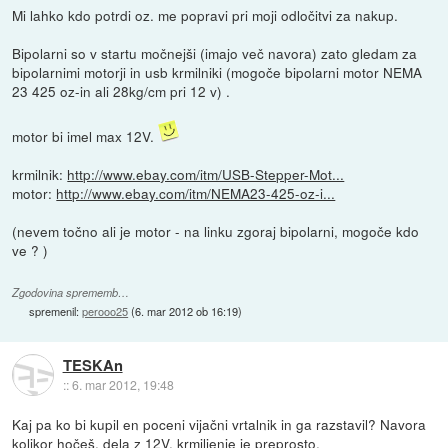
Mi lahko kdo potrdi oz. me popravi pri moji odločitvi za nakup.
Bipolarni so v startu močnejši (imajo več navora) zato gledam za
bipolarnimi motorji in usb krmilniki (mogoče bipolarni motor NEMA
23 425 oz-in ali 28kg/cm pri 12 v) .
motor bi imel max 12V.
krmilnik:
http://www.ebay.com/itm/USB-Stepper-Mot...
motor:
http://www.ebay.com/itm/NEMA23-425-oz-i...
(nevem točno ali je motor - na linku zgoraj bipolarni, mogoče kdo
ve ? )
Zgodovina sprememb…
spremenil:
perooo25
(
6. mar 2012 ob 16:19
)
TESKAn
::
6. mar 2012, 19:48
Kaj pa ko bi kupil en poceni vijačni vrtalnik in ga razstavil? Navora
kolikor hočeš, dela z 12V, krmiljenje je preprosto.