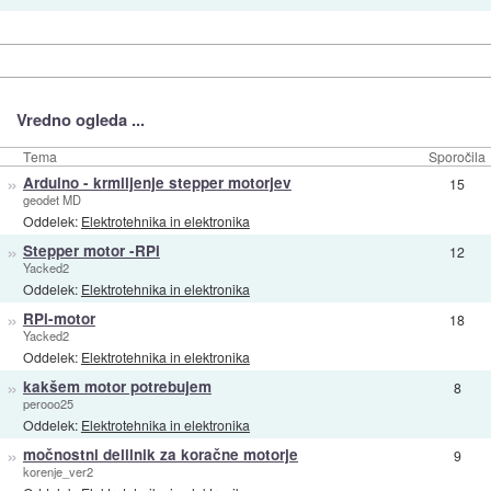
Vredno ogleda ...
Tema
Sporočila
»
Arduino - krmiljenje stepper motorjev
15
geodet MD
Oddelek:
Elektrotehnika in elektronika
»
Stepper motor -RPi
12
Yacked2
Oddelek:
Elektrotehnika in elektronika
»
RPi-motor
18
Yacked2
Oddelek:
Elektrotehnika in elektronika
»
kakšem motor potrebujem
8
perooo25
Oddelek:
Elektrotehnika in elektronika
»
močnostni delilnik za koračne motorje
9
korenje_ver2