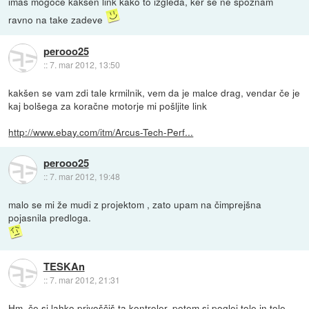
imaš mogoče kakšen link kako to izgleda, ker se ne spoznam
ravno na take zadeve
perooo25
::
7. mar 2012, 13:50
kakšen se vam zdi tale krmilnik, vem da je malce drag, vendar če je
kaj bolšega za koračne motorje mi pošljite link
http://www.ebay.com/itm/Arcus-Tech-Perf...
perooo25
::
7. mar 2012, 19:48
malo se mi že mudi z projektom , zato upam na čimprejšna
pojasnila predloga.
TESKAn
::
7. mar 2012, 21:31
Hm, če si lahko privoščiš ta kontroler, potem si poglej
tole
in
tole
,