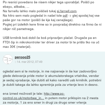
Po resnici povedano še nisem nikjer tega uporabljal. Poišči po
ebayu, alibaba, ...
Na farnellu lahko malo poiščeš tukaj
si.farnell.com
.
Na hitro sem malo pogledal in našel tole
pdf
-> glej spodaj kaj vse
paše gor na motor (poišči še kje kaj cenejšega).
Poglej pri izdelkih kere firme so in povprašaj direktno na firmo če ni
nikjer nič pametnega.
USB krmilnik boš dobil če boš pripravljen plačat. Drugače pa en
FTDI čip in mikrokontroler ter driver za motor bi te prišlo tko na uč
max 30€ (materjal).
perooo25
::
14. mar 2012, 07:49
ogledal sem si te motorje, in me najceneje in še kar zadovorljivo
glede delovanja pride motor iz akumulatorskega vrtalnika, vendar
je sedaj vprašanje, kje dubiti ali kako narediti usb krmilnik. potrebni
je dubiti takega da lahko spreminja pola za vrtenje levo in desno.
ena izmed možnosti je tale:
http://www.pc-
control.co.uk/motorbee_in...
in potem motor priklopim na 2 mesta
za motorja, 1 za eno smer in drugi za drugo smer vrtenja