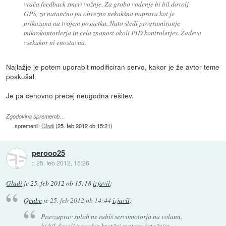
vrača feedback smeri vožnje. Za grobo vodenje bi bil dovolj
GPS, za natančno pa obvezno nekakšna naprava kot je
prikazana na tvojem posnetku. Nato sledi programiranje
mikrokontorlerja in cela znanost okoli PID kontrolerjev. Zadeva
vsekakor ni enostavna.
Najlažje je potem uporabit modificiran servo, kakor je že avtor teme
poskušal.
Je pa cenovno precej neugodna rešitev.
Zgodovina sprememb…
spremenil:
Gladi
(
25. feb 2012 ob 15:21
)
perooo25
::
25. feb 2012, 15:26
Gladi
je
25. feb 2012 ob 15:18
izjavil
:
Qcube
je
25. feb 2012 ob 14:44
izjavil
:
Pravzaprav sploh ne rabiš servomotorja na volanu,
bi bil dovolj navaden kratčni motor s krtačnim