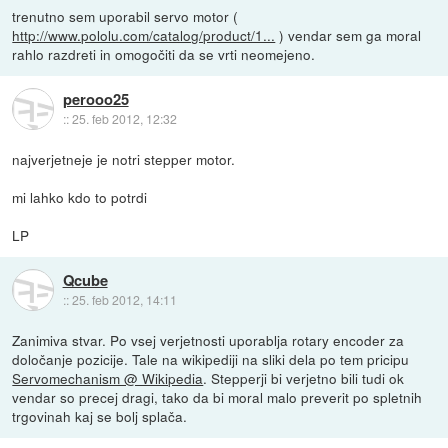
trenutno sem uporabil servo motor (
http://www.pololu.com/catalog/product/1...
) vendar sem ga moral
rahlo razdreti in omogočiti da se vrti neomejeno.
perooo25
::
25. feb 2012, 12:32
najverjetneje je notri stepper motor.
mi lahko kdo to potrdi
LP
Qcube
::
25. feb 2012, 14:11
Zanimiva stvar. Po vsej verjetnosti uporablja rotary encoder za
določanje pozicije. Tale na wikipediji na sliki dela po tem pricipu
Servomechanism @ Wikipedia
. Stepperji bi verjetno bili tudi ok
vendar so precej dragi, tako da bi moral malo preverit po spletnih
trgovinah kaj se bolj splača.