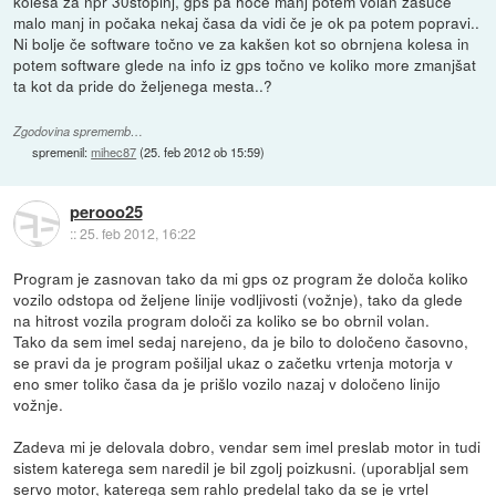
kolesa za npr 30stopinj, gps pa hoče manj potem volan zasuče
malo manj in počaka nekaj časa da vidi če je ok pa potem popravi..
Ni bolje če software točno ve za kakšen kot so obrnjena kolesa in
potem software glede na info iz gps točno ve koliko more zmanjšat
ta kot da pride do željenega mesta..?
Zgodovina sprememb…
spremenil:
mihec87
(
25. feb 2012 ob 15:59
)
perooo25
::
25. feb 2012, 16:22
Program je zasnovan tako da mi gps oz program že določa koliko
vozilo odstopa od željene linije vodljivosti (vožnje), tako da glede
na hitrost vozila program določi za koliko se bo obrnil volan.
Tako da sem imel sedaj narejeno, da je bilo to določeno časovno,
se pravi da je program pošiljal ukaz o začetku vrtenja motorja v
eno smer toliko časa da je prišlo vozilo nazaj v določeno linijo
vožnje.
Zadeva mi je delovala dobro, vendar sem imel preslab motor in tudi
sistem katerega sem naredil je bil zgolj poizkusni. (uporabljal sem
servo motor, katerega sem rahlo predelal tako da se je vrtel