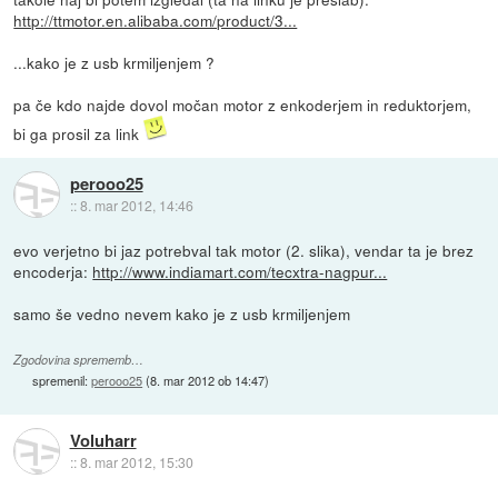
http://ttmotor.en.alibaba.com/product/3...
...kako je z usb krmiljenjem ?
pa če kdo najde dovol močan motor z enkoderjem in reduktorjem,
bi ga prosil za link
perooo25
::
8. mar 2012, 14:46
evo verjetno bi jaz potrebval tak motor (2. slika), vendar ta je brez
encoderja:
http://www.indiamart.com/tecxtra-nagpur...
samo še vedno nevem kako je z usb krmiljenjem
Zgodovina sprememb…
spremenil:
perooo25
(
8. mar 2012 ob 14:47
)
Voluharr
::
8. mar 2012, 15:30