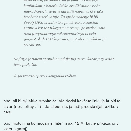
krmilnikom, s katerim lahko krmiliš motor v obe
smeri. Najtežja stvar je narediti napravo, ki vrača
feedback smeri vožnje. Za grobo vodenje bi bil
dovolj GPS, za natančno pa obvezno nekakšna
naprava kot je prikazana na tvojem posnetku. Nato
sledi programiranje mikrokontorlerja in cela
znanost okoli PID kontrolerjev. Zadeva vsekakor ni
enostavna.
Najlažje je potem uporabit modificiran servo, kakor je že avtor
teme poskušal.
Je pa cenovno precej neugodna rešitev.
aha, ali bi mi lahko prosim še kdo dodal kakšem link kje kupiti to
stvar (npr.: eBay ,...) , da si bom lažje tudi predstavljal razlike v
ceni
p.s.: motor naj bo močan in hiter, max. 12 V (kot je prikazano v
videu zgoraj)