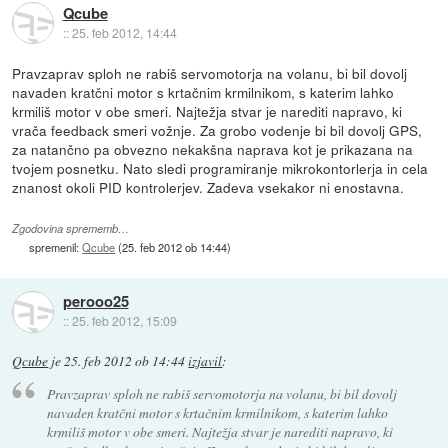
Qcube
::
25. feb 2012, 14:44
Pravzaprav sploh ne rabiš servomotorja na volanu, bi bil dovolj
navaden kratčni motor s krtačnim krmilnikom, s katerim lahko
krmiliš motor v obe smeri. Najtežja stvar je narediti napravo, ki
vrača feedback smeri vožnje. Za grobo vodenje bi bil dovolj GPS,
za natančno pa obvezno nekakšna naprava kot je prikazana na
tvojem posnetku. Nato sledi programiranje mikrokontorlerja in cela
znanost okoli PID kontrolerjev. Zadeva vsekakor ni enostavna.
Zgodovina sprememb…
spremenil:
Qcube
(
25. feb 2012 ob 14:44
)
perooo25
::
25. feb 2012, 15:09
Qcube
je
25. feb 2012 ob 14:44
izjavil
:
Pravzaprav sploh ne rabiš servomotorja na volanu, bi bil dovolj
navaden kratčni motor s krtačnim krmilnikom, s katerim lahko
krmiliš motor v obe smeri. Najtežja stvar je narediti napravo, ki