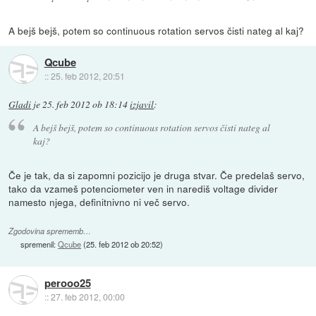
A bejš bejš, potem so continuous rotation servos čisti nateg al kaj?
Qcube
::
25. feb 2012, 20:51
Gladi
je
25. feb 2012 ob 18:14
izjavil
:
A bejš bejš, potem so continuous rotation servos čisti nateg al
kaj?
Če je tak, da si zapomni pozicijo je druga stvar. Če predelaš servo,
tako da vzameš potenciometer ven in narediš voltage divider
namesto njega, definitnivno ni več servo.
Zgodovina sprememb…
spremenil:
Qcube
(
25. feb 2012 ob 20:52
)
perooo25
::
27. feb 2012, 00:00