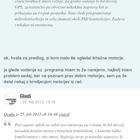
vrača feedback smeri vožnje. Za grobo vodenje bi bil dovolj
GPS, za natančno pa obvezno nekakšna naprava kot je
prikazana na tvojem posnetku. Nato sledi programiranje
mikrokontorlerja in cela znanost okoli PID kontrolerjev. Zadeva
vsekakor ni enostavna.
ok, hvala za predlog, si bom malo še ogledal krtačne motorje.
ja glede vodenja oz. programa imam to že narejeno, najbolj imam
problem sedaj, ker ne poznam prav dobro motorjev, sem pa že
delal nekaj z krmiljenjem motorjev iz rač.
Gladi
::
25. feb 2012, 15:18
Qcube
je
25. feb 2012 ob 14:44
izjavil
:
Pravzaprav sploh ne rabiš servomotorja na volanu, bi bil dovolj
navaden kratčni motor s krtačnim krmilnikom, s katerim lahko
krmiliš motor v obe smeri. Najtežja stvar je narediti napravo, ki