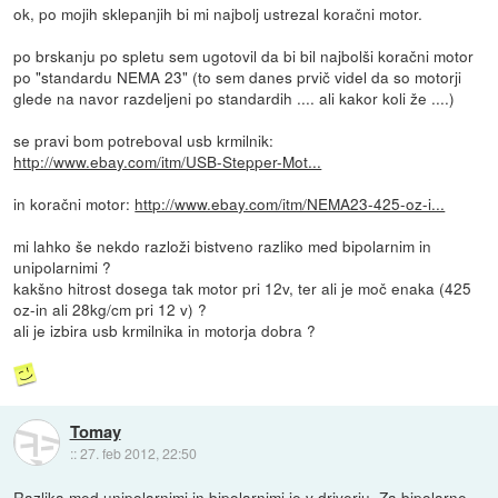
ok, po mojih sklepanjih bi mi najbolj ustrezal koračni motor.
po brskanju po spletu sem ugotovil da bi bil najbolši koračni motor
po "standardu NEMA 23" (to sem danes prvič videl da so motorji
glede na navor razdeljeni po standardih .... ali kakor koli že ....)
se pravi bom potreboval usb krmilnik:
http://www.ebay.com/itm/USB-Stepper-Mot...
in koračni motor:
http://www.ebay.com/itm/NEMA23-425-oz-i...
mi lahko še nekdo razloži bistveno razliko med bipolarnim in
unipolarnimi ?
kakšno hitrost dosega tak motor pri 12v, ter ali je moč enaka (425
oz-in ali 28kg/cm pri 12 v) ?
ali je izbira usb krmilnika in motorja dobra ?
Tomay
::
27. feb 2012, 22:50
Razlika med unipolarnimi in bipolarnimi je v driverju. Za bipolarne