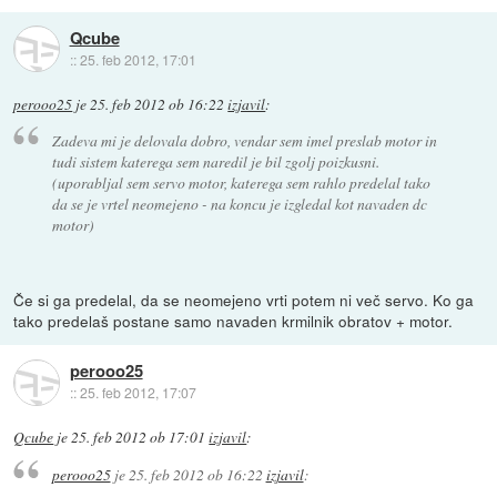
Qcube
::
25. feb 2012, 17:01
perooo25
je
25. feb 2012 ob 16:22
izjavil
:
Zadeva mi je delovala dobro, vendar sem imel preslab motor in
tudi sistem katerega sem naredil je bil zgolj poizkusni.
(uporabljal sem servo motor, katerega sem rahlo predelal tako
da se je vrtel neomejeno - na koncu je izgledal kot navaden dc
motor)
Če si ga predelal, da se neomejeno vrti potem ni več servo. Ko ga
tako predelaš postane samo navaden krmilnik obratov + motor.
perooo25
::
25. feb 2012, 17:07
Qcube
je
25. feb 2012 ob 17:01
izjavil
:
perooo25
je
25. feb 2012 ob 16:22
izjavil
: