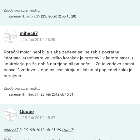
Zgodovina sprememb…
spremenil:
perooo25
(
25. feb 2012 ob 15:28
)
mihec87
::
25. feb 2012, 15:29
Koračni motor nebi bila slaba zadeva saj ne rabiš povratne
informacije(software ve koliko korakov je prestavil v katero smer..)
kontrolerje pa že dobiš narejene ali pa načrt....Za to zadevo kamot
posvojiš zadevo iz ene osi cnc stroja oz lahko si pogledaš kako je
narejeno...
Zgodovina sprememb…
spremenil:
mihec87
(
25. feb 2012 ob 15:31
)
Qcube
::
25. feb 2012, 15:47
mihec87
je
25. feb 2012 ob 15:29
izjavil
: