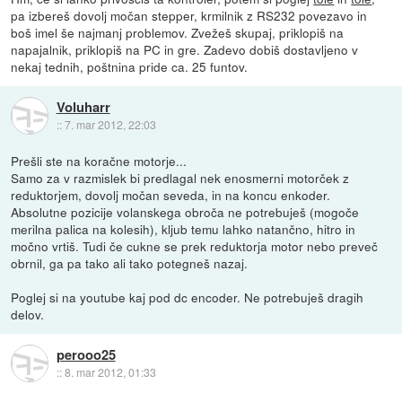
pa izbereš dovolj močan stepper, krmilnik z RS232 povezavo in
boš imel še najmanj problemov. Zvežeš skupaj, priklopiš na
napajalnik, priklopiš na PC in gre. Zadevo dobiš dostavljeno v
nekaj tednih, poštnina pride ca. 25 funtov.
Voluharr
::
7. mar 2012, 22:03
Prešli ste na koračne motorje...
Samo za v razmislek bi predlagal nek enosmerni motorček z
reduktorjem, dovolj močan seveda, in na koncu enkoder.
Absolutne pozicije volanskega obroča ne potrebuješ (mogoče
merilna palica na kolesih), kljub temu lahko natančno, hitro in
močno vrtiš. Tudi če cukne se prek reduktorja motor nebo preveč
obrnil, ga pa tako ali tako potegneš nazaj.
Poglej si na youtube kaj pod dc encoder. Ne potrebuješ dragih
delov.
perooo25
::
8. mar 2012, 01:33