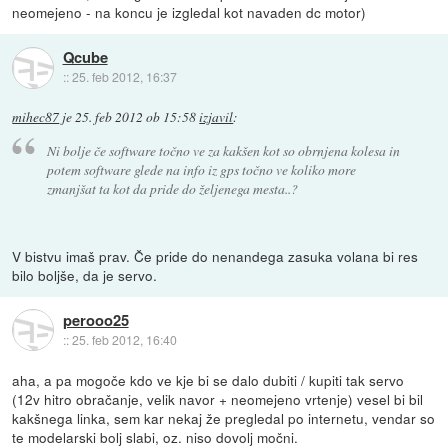
neomejeno - na koncu je izgledal kot navaden dc motor)
Qcube
::
25. feb 2012, 16:37
mihec87
je
25. feb 2012 ob 15:58
izjavil
:
Ni bolje če software točno ve za kakšen kot so obrnjena kolesa in
potem software glede na info iz gps točno ve koliko more
zmanjšat ta kot da pride do željenega mesta..?
V bistvu imaš prav. Če pride do nenandega zasuka volana bi res
bilo boljše, da je servo.
perooo25
::
25. feb 2012, 16:40
aha, a pa mogoče kdo ve kje bi se dalo dubiti / kupiti tak servo
(12v hitro obračanje, velik navor + neomejeno vrtenje) vesel bi bil
kakšnega linka, sem kar nekaj že pregledal po internetu, vendar so
te modelarski bolj slabi, oz. niso dovolj močni.