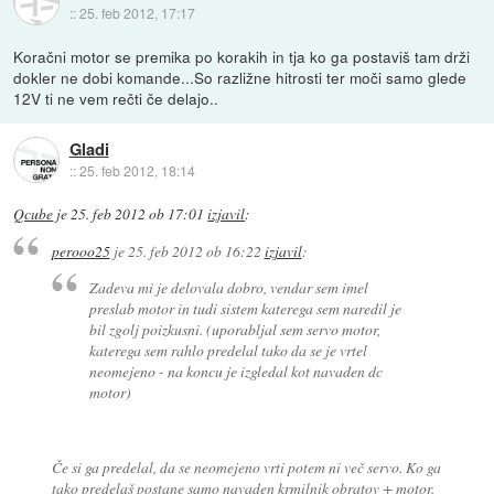
::
25. feb 2012, 17:17
Koračni motor se premika po korakih in tja ko ga postaviš tam drži
dokler ne dobi komande...So razližne hitrosti ter moči samo glede
12V ti ne vem rečti če delajo..
Gladi
::
25. feb 2012, 18:14
Qcube
je
25. feb 2012 ob 17:01
izjavil
:
perooo25
je
25. feb 2012 ob 16:22
izjavil
:
Zadeva mi je delovala dobro, vendar sem imel
preslab motor in tudi sistem katerega sem naredil je
bil zgolj poizkusni. (uporabljal sem servo motor,
katerega sem rahlo predelal tako da se je vrtel
neomejeno - na koncu je izgledal kot navaden dc
motor)
Če si ga predelal, da se neomejeno vrti potem ni več servo. Ko ga
tako predelaš postane samo navaden krmilnik obratov + motor.