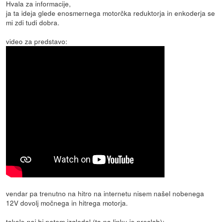
Hvala za informacije,
ja ta ideja glede enosmernega motorčka reduktorja in enkoderja se
mi zdi tudi dobra.
video za predstavo:
vendar pa trenutno na hitro na internetu nisem našel nobenega
12V dovolj močnega in hitrega motorja.
takole naj bi potem izgledal (ta na linku je preslab):