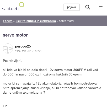
☰
Forum
»
Elektrotehnika in elektronika
»
servo motor
servo motor
perooo25
::
24. feb 2012, 18:22
Pozrdavljeni,
ali kdo ve kje bi se dalo dobiti 12v servo motor 300PRM (ali več -
do 500) in navor 500 oz in oziroma kakšnih 30kg/cm.
motor bi se napajal iz 12v akumolatorja, včasih bom potreboval
hitro spreminjanje smeri vrtenja, ali bi potreboval kakšno varovalo
da ne uničim akumolatorja ?
LP