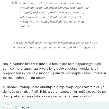
Zadeva mi je delovala dobro, vendar sem imel
preslab motor in tudi sistem katerega sem naredil je
bil zgolj poizkusni. (uporabljal sem servo motor,
katerega sem rahlo predelal tako da se je vrtel
neomejeno - na koncu je izgledal kot navaden dc
motor)
Če si ga predelal, da se neomejeno vrti potem ni več servo. Ko ga
tako predelaš postane samo navaden krmilnik obratov + motor.
res je, vendar nimam izkušenj s tem in ker sem napačnega kupil,
sem se moral znajti, za prvo silo je deloval dobro, vendar je bil
prepočasen in premalo močan. upam da kdo najde kakšen motor ki
bo res močan in hiter motor.
ali koračni motorji ko ne obratujejo držijo svojo lego (zavirajo če jih
do hoče premakniti) ali jih hitra sprememba smeri uničuje, oz, če so
dovolj "eksplozivni"- hitri pri zagonu, oz le rahlem obratu ?
mihec87