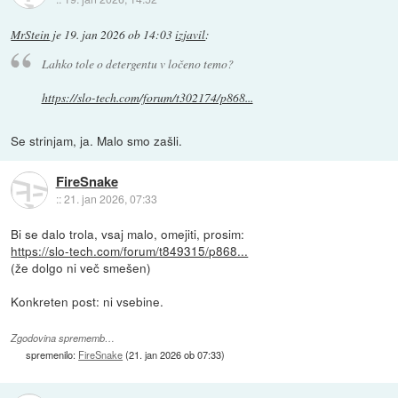
MrStein
je
19. jan 2026 ob 14:03
izjavil
:
Lahko tole o detergentu v ločeno temo?
https://slo-tech.com/forum/t302174/p868...
Se strinjam, ja. Malo smo zašli.
FireSnake
::
21. jan 2026, 07:33
Bi se dalo trola, vsaj malo, omejiti, prosim:
https://slo-tech.com/forum/t849315/p868...
(že dolgo ni več smešen)
Konkreten post: ni vsebine.
Zgodovina sprememb…
spremenilo:
FireSnake
(
21. jan 2026 ob 07:33
)