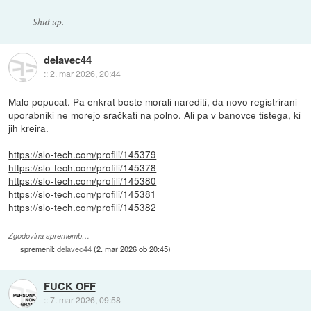
Shut up.
delavec44
::
2. mar 2026, 20:44
Malo popucat. Pa enkrat boste morali narediti, da novo registrirani
uporabniki ne morejo sračkati na polno. Ali pa v banovce tistega, ki
jih kreira.
https://slo-tech.com/profili/145379
https://slo-tech.com/profili/145378
https://slo-tech.com/profili/145380
https://slo-tech.com/profili/145381
https://slo-tech.com/profili/145382
Zgodovina sprememb…
spremenil:
delavec44
(
2. mar 2026 ob 20:45
)
FUCK OFF
::
7. mar 2026, 09:58