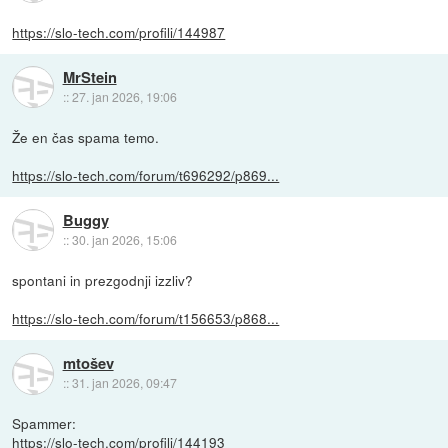
https://slo-tech.com/profili/144987
MrStein
::
27. jan 2026, 19:06
Že en čas spama temo.
https://slo-tech.com/forum/t696292/p869...
Buggy
::
30. jan 2026, 15:06
spontani in prezgodnji izzliv?
https://slo-tech.com/forum/t156653/p868...
mtošev
::
31. jan 2026, 09:47
Spammer:
https://slo-tech.com/profili/144193