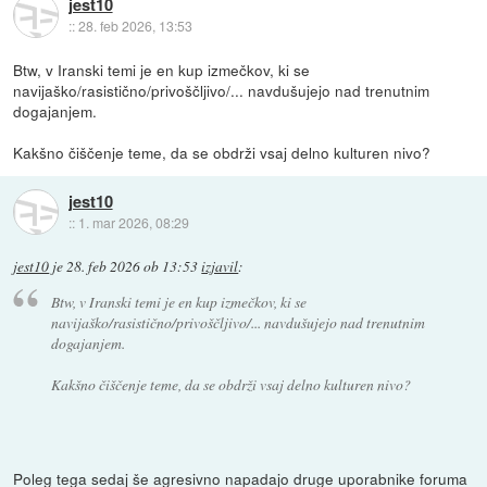
jest10
::
28. feb 2026, 13:53
Btw, v Iranski temi je en kup izmečkov, ki se
navijaško/rasistično/privoščljivo/... navdušujejo nad trenutnim
dogajanjem.
Kakšno čiščenje teme, da se obdrži vsaj delno kulturen nivo?
jest10
::
1. mar 2026, 08:29
jest10
je
28. feb 2026 ob 13:53
izjavil
:
Btw, v Iranski temi je en kup izmečkov, ki se
navijaško/rasistično/privoščljivo/... navdušujejo nad trenutnim
dogajanjem.
Kakšno čiščenje teme, da se obdrži vsaj delno kulturen nivo?
Poleg tega sedaj še agresivno napadajo druge uporabnike foruma