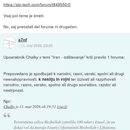
https://slo-tech.com/forum/t849550/0
Vsaj pol teme je smeti.
No, saj preostali del foruma ni drugačen.
s7nf
::
11. mar 2026, 23:35
Upoerabnik Chalky v temi "Iran - odštevanje" krši pravilo 1 foruma:
Prepovedano je spodbujati k narodni, rasni, verski, spolni ali drugi
neenakopravnosti,
ter izzivati ali razpihovati
k nasilju in vojni
narodno, rasno, versko, spolno ali drugo sovraštvo, razdor ali
nestrpnost.
Npr:
Chalky
je
11. mar 2026 ob 19:51
izjavil
:
Teroristična celica Hezbollah izstrelila 100 raket v Izrael...še en
dokaz več da morajo Izraelci izkoreniniti Hezbollah v Libanonu.