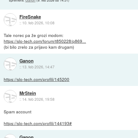
FireSnake
::
10. feb 2026, 10:08
Tale norec pa že grozi modom:
https://slo-tech.com/forum/t850228/p869...
(bi bilo zrelo za prijavo kam drugam)
Ganon
::
13. feb 2026, 14:47
https://slo-tech.com/profili/145200
MrStein
::
14. feb 2026, 19:58
Spam account
https://slo-tech.com/profili/144193#
Ganon