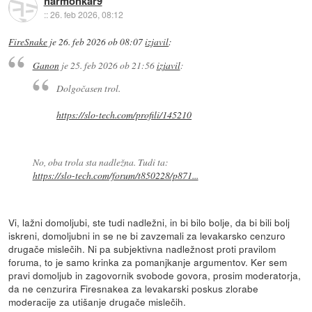
harmonkar9
::
26. feb 2026, 08:12
FireSnake
je
26. feb 2026 ob 08:07
izjavil
:
Ganon
je
25. feb 2026 ob 21:56
izjavil
:
Dolgočasen trol.
https://slo-tech.com/profili/145210
No, oba trola sta nadležna. Tudi ta:
https://slo-tech.com/forum/t850228/p871...
Vi, lažni domoljubi, ste tudi nadležni, in bi bilo bolje, da bi bili bolj
iskreni, domoljubni in se ne bi zavzemali za levakarsko cenzuro
drugače mislečih. Ni pa subjektivna nadležnost proti pravilom
foruma, to je samo krinka za pomanjkanje argumentov. Ker sem
pravi domoljub in zagovornik svobode govora, prosim moderatorja,
da ne cenzurira Firesnakea za levakarski poskus zlorabe
moderacije za utišanje drugače mislečih.