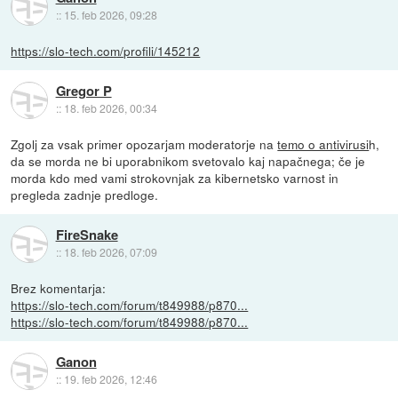
::
15. feb 2026, 09:28
https://slo-tech.com/profili/145212
Gregor P
::
18. feb 2026, 00:34
Zgolj za vsak primer opozarjam moderatorje na
temo o antivirusi
h,
da se morda ne bi uporabnikom svetovalo kaj napačnega; če je
morda kdo med vami strokovnjak za kibernetsko varnost in
pregleda zadnje predloge.
FireSnake
::
18. feb 2026, 07:09
Brez komentarja:
https://slo-tech.com/forum/t849988/p870...
https://slo-tech.com/forum/t849988/p870...
Ganon
::
19. feb 2026, 12:46