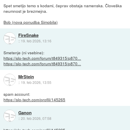
Spet smetijo temo s kodami, čeprav obstaja namenska. Človeška
neumnost je brezmejna.
Bob (nova ponudba Simobila)
FireSnake
::
19. feb 2026, 13:16
Smetenje (ni vsebine):
https://slo-tech.com/forum/t849315/p870...
https://slo-tech.com/forum/t849315/p870...
MrStein
::
19. feb 2026, 13:55
spam account:
https://slo-tech.com/profili/145265
Ganon
::
20. feb 2026, 07:58