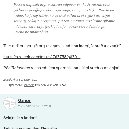
Poskusi napisati argumentiran odgovor enako še enkrat, brez
zaključnega offtopic obračunavanja, če ti ni pretežko. Praktično
vedno, ko je kaj izbrisano, začneš mižati in si v glavi ustvarjaš
scenarij, zakaj si preganjan, pri tem pa zanemariš lastne offtopic
ad hominem svinjarije, ki nimajo nobene veze z debato, pa
vseeno ne zmoreš brez.
Tule tudi primer nič argumentov, z ad hominemi, "obračunavanje"...
https://slo-tech.com/forum/t767758/p870...
PS:
v naslednjem sporočilu pa niti ni vredno omenjati.
Trolonema
Zgodovina sprememb…
spremenil:
MrStein
(
23. feb 2026 ob 08:41
)
Ganon
::
25. feb 2026, 12:10
Svinjanje s kodami.
Bob (nova ponudba Simobila)