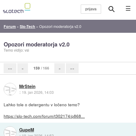
☰
Forum
»
Slo-Tech
»
Opozori moderatorja v2.0
Opozori moderatorja v2.0
Temo vidijo: vsi
159
/ 166
««
«
»
»»
MrStein
::
19. jan 2026, 14:03
Lahko tole o detergentu v ločeno temo?
https://slo-tech.com/forum/t302174/p868...
GupeM
::
19. jan 2026, 14:52