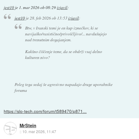
jest10
je
1. mar 2026 ob 08:29
izjavil
:
jest10
je
28. feb 2026 ob 13:53
izjavil
:
Btw, v Iranski temi je en kup izmečkov, ki se
navijaško/rasistično/privoščljivo/... navdušujejo
nad trenutnim dogajanjem.
Kakšno čiščenje teme, da se obdrži vsaj delno
kulturen nivo?
Poleg tega sedaj še agresivno napadajo druge uporabnike
foruma
https://slo-tech.com/forum/t589470/p871...
MrStein
::
10. mar 2026, 11:47