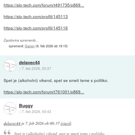
https://slo-tech.com/forum/t491735/p869...
https://slo-tech.com/profili/145113
https://slo-tech.com/profili/145116
Zgodovina sprememb…
spremenil:
Ganon
(
6. feb 2026 ob 19:15
)
delavec44
::
7. feb 2026, 00:37
Spet je (alkoholni) vikend, spet se smeti teme s politiko.
https://slo-tech.com/forum/t761001/p869...
Buggy
::
7. feb 2026, 00:43
delavec44
je
7. feb 2026 ob 00:37
izjavil
:
Spet je (alkoholni) vikend, spet se smeti teme s politiko.