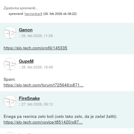
Zgodovina sprememb…
spremenil:
harmonkar9
(
26. feb 2026 ob 08:22
)
Ganon
::
26. feb 2026, 11:26
https://slo-tech.com/profili/145335
GupeM
::
26. feb 2026, 16:49
Spam:
https://slo-tech.com/forum/t725646/p871...
FireSnake
::
27. feb 2026, 09:13
Enega pa resnica zelo boli (celo tako zelo, da je začel žaliti):
https://slo-tech.com/novice/t851420/p87...