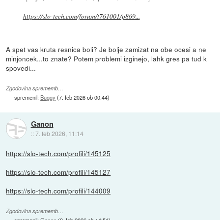
https://slo-tech.com/forum/t761001/p869...
A spet vas kruta resnica boli? Je bolje zamizat na obe ocesi a ne
minjoncek...to znate? Potem problemi izginejo, lahk gres pa tud k
spovedi...
Zgodovina sprememb…
spremenil:
Buggy
(
7. feb 2026 ob 00:44
)
Ganon
::
7. feb 2026, 11:14
https://slo-tech.com/profili/145125
https://slo-tech.com/profili/145127
https://slo-tech.com/profili/144009
Zgodovina sprememb…
spremenil:
Ganon
(
9. feb 2026 ob 14:51
)