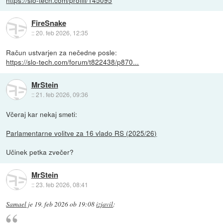
https://slo-tech.com/profili/145095
FireSnake
::
20. feb 2026, 12:35
Račun ustvarjen za nečedne posle:
https://slo-tech.com/forum/t822438/p870...
MrStein
::
21. feb 2026, 09:36
Včeraj kar nekaj smeti:
Parlamentarne volitve za 16 vlado RS (2025/26)
Učinek petka zvečer?
MrStein
::
23. feb 2026, 08:41
Samael
je
19. feb 2026 ob 19:08
izjavil
: