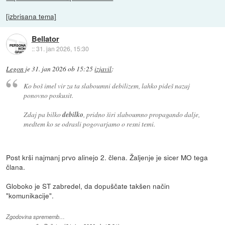
[izbrisana tema]
Bellator
::
31. jan 2026, 15:30
Legon
je
31. jan 2026 ob 15:25
izjavil
:
Ko boš imel vir za ta slaboumni debilizem, lahko pideš nazaj
ponovno poskusit.
Zdaj pa bilko
debilko
, pridno širi slaboumno propagando dalje,
medtem ko se odrasli pogovarjamo o resni temi.
Post krši najmanj prvo alinejo 2. člena. Žaljenje je sicer MO tega
člana.
Globoko je ST zabredel, da dopuščate takšen način
"komunikacije".
Zgodovina sprememb…