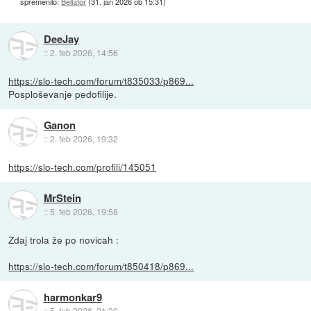
spremenilo:
Bellator
(
31. jan 2026 ob 15:31
)
DeeJay
::
2. feb 2026, 14:56
https://slo-tech.com/forum/t835033/p869...
Posploševanje pedofilije.
Ganon
::
2. feb 2026, 19:32
https://slo-tech.com/profili/145051
MrStein
::
5. feb 2026, 19:58
Zdaj trola že po novicah :
https://slo-tech.com/forum/t850418/p869...
harmonkar9
::
5. feb 2026, 21:30