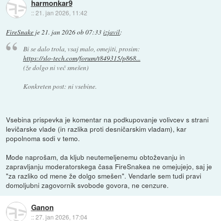
harmonkar9
::
21. jan 2026, 11:42
FireSnake
je
21. jan 2026 ob 07:33
izjavil
:
Bi se dalo trola, vsaj malo, omejiti, prosim:
https://slo-tech.com/forum/t849315/p868...
(že dolgo ni več smešen)
Konkreten post: ni vsebine.
Vsebina prispevka je komentar na podkupovanje volivcev s strani
levičarske vlade (in razlika proti desničarskim vladam), kar
popolnoma sodi v temo.
Mode naprošam, da kljub neutemeljenemu obtoževanju in
zapravljanju moderatorskega časa FireSnakea ne omejujejo, saj je
"za razliko od mene že dolgo smešen". Vendarle sem tudi pravi
domoljubni zagovornik svobode govora, ne cenzure.
Ganon
::
27. jan 2026, 17:04