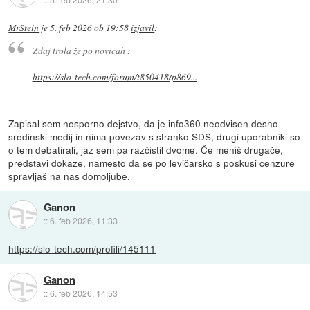
MrStein
je
5. feb 2026 ob 19:58
izjavil
:
Zdaj trola že po novicah :
https://slo-tech.com/forum/t850418/p869...
Zapisal sem nesporno dejstvo, da je info360 neodvisen desno-
sredinski medij in nima povezav s stranko SDS, drugi uporabniki so
o tem debatirali, jaz sem pa razčistil dvome. Če meniš drugače,
predstavi dokaze, namesto da se po levičarsko s poskusi cenzure
spravljaš na nas domoljube.
Ganon
::
6. feb 2026, 11:33
https://slo-tech.com/profili/145111
Ganon
::
6. feb 2026, 14:53