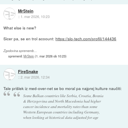
MrStein
::
1. mar 2026, 10:23
What else is new?
Sicer pa, se en trol acoount:
https://slo-tech.com/profili/144436
Zgodovina sprememb…
spremenil:
MrStein
(
1. mar 2026 ob 10:23
)
FireSnake
::
2. mar 2026, 12:34
Tale prišlek iz med-over-net se bo moral pa najprej kulture naučiti:
Some Balkan countries like Serbia, Croatia, Bosnia
& Herzegovina and North Macedonia had higher
cancer incidence and mortality rates than some
Western European countries including Germany,
when looking at historical data adjusted for age