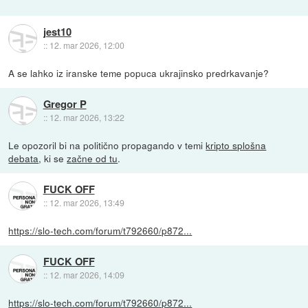
jest10
::
12. mar 2026, 12:00
A se lahko iz iranske teme popuca ukrajinsko predrkavanje?
Gregor P
::
12. mar 2026, 13:22
Le opozoril bi na politično propagando v temi
kripto splošna
debata
, ki se
začne od tu
.
FUCK OFF
::
12. mar 2026, 13:49
https://slo-tech.com/forum/t792660/p872...
FUCK OFF
::
12. mar 2026, 14:09
https://slo-tech.com/forum/t792660/p872...