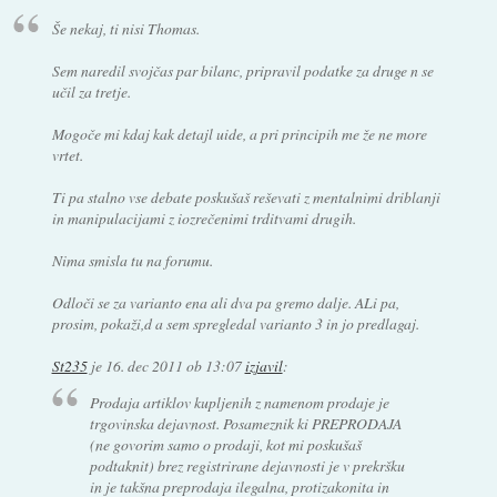
Še nekaj, ti nisi Thomas.
Sem naredil svojčas par bilanc, pripravil podatke za druge n se
učil za tretje.
Mogoče mi kdaj kak detajl uide, a pri principih me že ne more
vrtet.
Ti pa stalno vse debate poskušaš reševati z mentalnimi driblanji
in manipulacijami z iozrečenimi trditvami drugih.
Nima smisla tu na forumu.
Odloči se za varianto ena ali dva pa gremo dalje. ALi pa,
prosim, pokaži,d a sem spregledal varianto 3 in jo predlagaj.
St235
je
16. dec 2011 ob 13:07
izjavil
:
Prodaja artiklov kupljenih z namenom prodaje je
trgovinska dejavnost. Posameznik ki PREPRODAJA
(ne govorim samo o prodaji, kot mi poskušaš
podtaknit) brez registrirane dejavnosti je v prekršku
in je takšna preprodaja ilegalna, protizakonita in