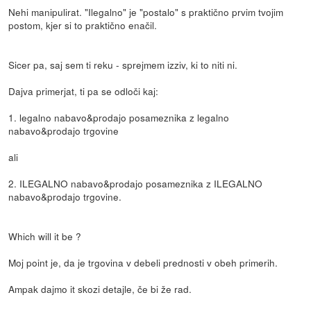
Nehi manipulirat. "Ilegalno" je "postalo" s praktično prvim tvojim
postom, kjer si to praktično enačil.
Sicer pa, saj sem ti reku - sprejmem izziv, ki to niti ni.
Dajva primerjat, ti pa se odloči kaj:
1. legalno nabavo&prodajo posameznika z legalno
nabavo&prodajo trgovine
ali
2. ILEGALNO nabavo&prodajo posameznika z ILEGALNO
nabavo&prodajo trgovine.
Which will it be ?
Moj point je, da je trgovina v debeli prednosti v obeh primerih.
Ampak dajmo it skozi detajle, če bi že rad.