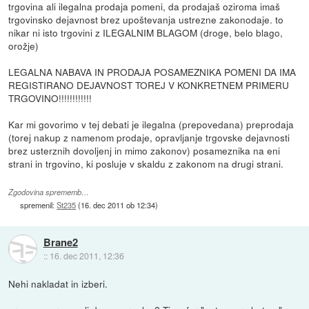
trgovina ali ilegalna prodaja pomeni, da prodajaš oziroma imaš
trgovinsko dejavnost brez upoštevanja ustrezne zakonodaje. to
nikar ni isto trgovini z ILEGALNIM BLAGOM (droge, belo blago,
orožje)
LEGALNA NABAVA IN PRODAJA POSAMEZNIKA POMENI DA IMA
REGISTIRANO DEJAVNOST TOREJ V KONKRETNEM PRIMERU
TRGOVINO!!!!!!!!!!!!
Kar mi govorimo v tej debati je ilegalna (prepovedana) preprodaja
(torej nakup z namenom prodaje, opravljanje trgovske dejavnosti
brez usterznih dovoljenj in mimo zakonov) posameznika na eni
strani in trgovino, ki posluje v skaldu z zakonom na drugi strani.
Zgodovina sprememb…
spremenil:
St235
(
16. dec 2011 ob 12:34
)
Brane2
::
16. dec 2011, 12:36
Nehi nakladat in izberi.