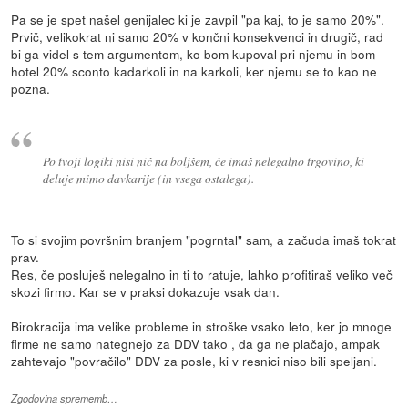
Pa se je spet našel genijalec ki je zavpil "pa kaj, to je samo 20%".
Prvič, velikokrat ni samo 20% v končni konsekvenci in drugič, rad
bi ga videl s tem argumentom, ko bom kupoval pri njemu in bom
hotel 20% sconto kadarkoli in na karkoli, ker njemu se to kao ne
pozna.
Po tvoji logiki nisi nič na boljšem, če imaš nelegalno trgovino, ki
deluje mimo davkarije (in vsega ostalega).
To si svojim površnim branjem "pogrntal" sam, a začuda imaš tokrat
prav.
Res, če posluješ nelegalno in ti to ratuje, lahko profitiraš veliko več
skozi firmo. Kar se v praksi dokazuje vsak dan.
Birokracija ima velike probleme in stroške vsako leto, ker jo mnoge
firme ne samo nategnejo za DDV tako , da ga ne plačajo, ampak
zahtevajo "povračilo" DDV za posle, ki v resnici niso bili speljani.
Zgodovina sprememb…