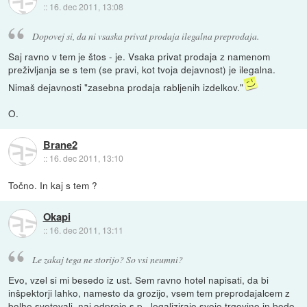
::
16. dec 2011, 13:08
Dopovej si, da ni vsaska privat prodaja ilegalna preprodaja.
Saj ravno v tem je štos - je. Vsaka privat prodaja z namenom
preživljanja se s tem (se pravi, kot tvoja dejavnost) je ilegalna.
Nimaš dejavnosti "zasebna prodaja rabljenih izdelkov."
O.
Brane2
::
16. dec 2011, 13:10
Točno. In kaj s tem ?
Okapi
::
16. dec 2011, 13:11
Le zakaj tega ne storijo? So vsi neumni?
Evo, vzel si mi besedo iz ust. Sem ravno hotel napisati, da bi
inšpektorji lahko, namesto da grozijo, vsem tem preprodajalcem z
bolhe svetovali, naj odprejo s.p., legalizirajo svojo trgovino in bodo