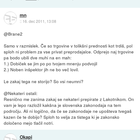
mn
::
16. dec 2011, 13:08
@Brane2
Samo v razmislek. Če so trgovine v tolikšni prednosti kot trdiš, pol
sploh ni problem za vse privat preprodajalce. Odprejo naj trgovine
pa bodo ubili dve muhi na en mah:
1.) Dobiček se jim po po tvojem mnenju podvojil
2.) Noben inšpektor jih ne bo več lovil.
Le zakaj tega ne storijo? So vsi neumni?
@Nekateri ostali:
Resnično me zanima zakaj se nekateri prepirate z Lakotnikom. On
vam je lepo razložil kakšna je slovenska zakonodaja na tem
področju. Ali ni logično, da če se zakonodaje ne upošteva tvegaš
kazen če te dobijo? Sploh to velja za tistega ki je zakonsko
določeno mejo tlačil notri.
Okapi