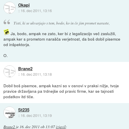
Okapi
::
16. dec 2011, 13:16
Tisti, ki se ukvarjajo s tem, bodo, ko in če jim promet naraste,
Ja, bodo, ampak ne zato, ker bi z legalizacijo več zaslužili,
ampak ker s prometom narašča verjetnost, da boš dobil pisemce
od inšpektorja.
O.
Brane2
::
16. dec 2011, 13:18
Dobil boš pisemce, ampak kazni so v osnovi v praksi nižje, tvoje
pravice državljana pa trdnejše od pravic firme, kar se tajnosti
podatkov itd tiče.
St235
::
16. dec 2011, 13:19
Brane2
je
16. dec 2011 ob 13:07
izjavil
: