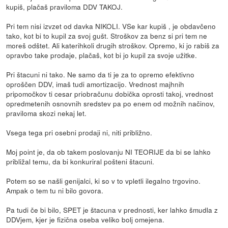
kupiš, plačaš praviloma DDV TAKOJ.
Pri tem nisi izvzet od davka NIKOLI. VSe kar kupiš , je obdavčeno
tako, kot bi to kupil za svoj gušt. Stroškov za benz si pri tem ne
moreš odštet. Ali katerihkoli drugih stroškov. Opremo, ki jo rabiš za
opravbo take prodaje, plačaš, kot bi jo kupil za svoje užitke.
Pri štacuni ni tako. Ne samo da ti je za to opremo efektivno
oproščen DDV, imaš tudi amortizacijo. Vrednost majhnih
pripomočkov ti cesar priobračunu dobička oprosti takoj, vrednost
opredmetenih osnovnih sredstev pa po enem od možnih načinov,
praviloma skozi nekaj let.
Vsega tega pri osebni prodaji ni, niti približno.
Moj point je, da ob takem poslovanju NI TEORIJE da bi se lahko
približal temu, da bi konkuriral pošteni štacuni.
Potem so se našli genijalci, ki so v to vpletli ilegalno trgovino.
Ampak o tem tu ni bilo govora.
Pa tudi če bi bilo, SPET je štacuna v prednosti, ker lahko šmudla z
DDVjem, kjer je fizična oseba veliko bolj omejena.