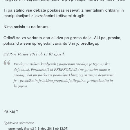
Ti pa stalno vse debate poskušaš reševati z mentalnimi driblanji in
manipulacijami z iozrečenimi trditvami drugih.
Nima smisla tu na forumu.
Odloči se za varianto ena ali dva pa gremo dalje. ALi pa, prosim,
pokaži,d a sem spregledal varianto 3 in jo predlagaj.
St235
je
16. dec 2011 ob 13:07
izjavil
:
Prodaja artiklov kupljenih z namenom prodaje je trgovinska
dejavnost. Posameznik ki PREPRODAJA (ne govorim samo o
prodaji, kot mi poskušaš podtaknit) brez registrirane dejavnosti
je v prekršku in je takšna preprodaja ilegalna, protizakonita in
kaznjiva.
Pa kaj ?
Zgodovina sprememb…
spremenil:
Brane2
(
16. dec 2011 ob 13:07
)