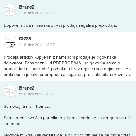
Brane2
::
16. dec 2011, 13:03
Dopovej si, da ni vsaska privat prodaja ilegalna preprodaja.
St235
::
16. dec 2011, 13:07
Prodaja artiklov kupljenih z namenom prodaje je trgovinska
dejavnost. Posameznik ki PREPRODAJA (ne govorim samo o
prodaji, kot mi poskušaš podtaknit) brez registrirane dejavnosti je v
prekršku in je takšna preprodaja ilegalna, protizakonita in kaznjiva.
Brane2
::
16. dec 2011, 13:07
Še nekaj, ti nisi Thomas.
Sem naredil svojčas par bilanc, pripravil podatke za druge n se učil
za tretje.
Mogoče mi kdaj kak detajl uide, a pri principih me že ne more vrtet.