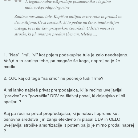
1. legalno nabavo&prodajo posameznika z legalno
nabavo&prodajo trgovine
Zanima nas samo tole. Kupiš za milijon evrov robe in prodaš za
dva milijona. Če si zasebnik, ki to počne na črno, imaš milijon
čistega, brez davkov, prispevkov, česarkoli. Odšteti moraš le
stroške, ki jih imaš pri prodaji (bencin, telefon ...).
1. "Nas", "mi", "vi" kot pojem podskupine tule je zelo neodrejeno.
Veš,d a to zanima tebe, pa mogoče še koga, naprej pa je že
medlo.
2. O.K. kaj od tega "na črno" ne počnejo tudi firme?
A mi lahko najdeš privat prerpodajalca, ki je recimo uveljavljal
"pravico" do "povračila" DDV za fiktivni posel, ki dejanjsko ni bil
speljan ?
Kaj pa recimo privat preprodajalca, ki je nabavil opremo kot
osnovna sredstva ( in zanjo efektivno ni plačal DDV in CELO
uveljavljal stroške amortizacije !) potem pa jo je mirno prodal naprej
?