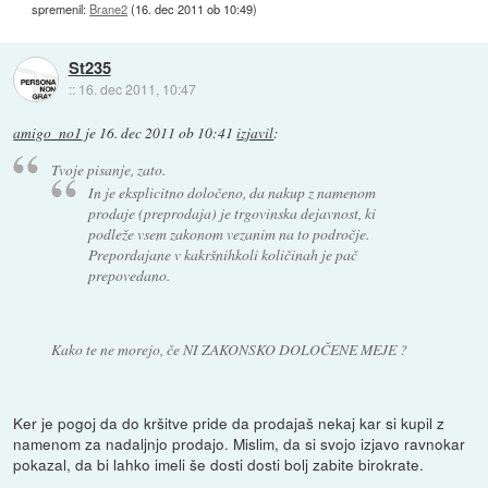
spremenil:
Brane2
(
16. dec 2011 ob 10:49
)
St235
::
16. dec 2011, 10:47
amigo_no1
je
16. dec 2011 ob 10:41
izjavil
:
Tvoje pisanje, zato.
In je eksplicitno določeno, da nakup z namenom
prodaje (preprodaja) je trgovinska dejavnost, ki
podleže vsem zakonom vezanim na to področje.
Prepordajane v kakršnihkoli količinah je pač
prepovedano.
Kako te ne morejo, če NI ZAKONSKO DOLOČENE MEJE ?
Ker je pogoj da do kršitve pride da prodajaš nekaj kar si kupil z
namenom za nadaljnjo prodajo. Mislim, da si svojo izjavo ravnokar
pokazal, da bi lahko imeli še dosti dosti bolj zabite birokrate.