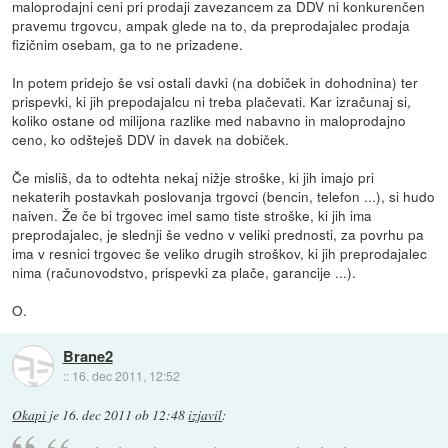
maloprodajni ceni pri prodaji zavezancem za DDV ni konkurenčen
pravemu trgovcu, ampak glede na to, da preprodajalec prodaja
fizičnim osebam, ga to ne prizadene.
In potem pridejo še vsi ostali davki (na dobiček in dohodnina) ter
prispevki, ki jih prepodajalcu ni treba plačevati. Kar izračunaj si,
koliko ostane od milijona razlike med nabavno in maloprodajno
ceno, ko odšteješ DDV in davek na dobiček.
Če misliš, da to odtehta nekaj nižje stroške, ki jih imajo pri
nekaterih postavkah poslovanja trgovci (bencin, telefon ...), si hudo
naiven. Že če bi trgovec imel samo tiste stroške, ki jih ima
preprodajalec, je slednji še vedno v veliki prednosti, za povrhu pa
ima v resnici trgovec še veliko drugih stroškov, ki jih preprodajalec
nima (računovodstvo, prispevki za plače, garancije ...).
O.
Brane2
::
16. dec 2011, 12:52
Okapi
je
16. dec 2011 ob 12:48
izjavil
: