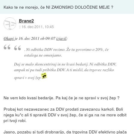
Kako te ne morejo, če NI ZAKONSKO DOLOČENE MEJE ?
Brane2
::
16. dec 2011, 10:45
Okapi
je
16. dec 2011 ob 09:07
izjavil
:
. Ni odbitka DDV recimo. Že tu govorimo o 20%, če
ostalega ne omenjamo.
Daj se malo skoncentriraj in ne kvasi bedarij. Ni odbitka DDV,
ampak ni pa tudi pribitka DDV. A ti misliš, da trgovec razliko
spravi v svoj žep
Ne vem kdo kvasi bedarije. Pa kaj če je ne spravi v svoj žep ?
Probaj kot nezavezanec za DDV prodati zavezancu karkoli. Boli
njega ku*c ali ti spraviš DDV v svoj žep, če si ga na ne more odbit
pri tvoji robi.
Jasno, pozabu si tudi drobnarijo, da trgovina DDV efektivno plača