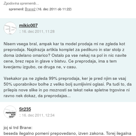
Zgodovina sprememb…
spremenil:
Brane2
(
16. dec 2011 ob 11:22
)
mikic007
::
16. dec 2011, 11:28
Nisem vsega bral, ampak kar ta model prodaja mi ne zgleda kot
preprodaja. Najdrazja artikla komplet za pedikuro in star stolp z
doma izdelano omarico? Ostalo pa vse nekaj na pol in nic navite
cene, brez repa in glave v bistvu. Ce preprodaja, ima s tem
kvecjemu izgubo, ce druga ne, v casu.
Vsekakor pa ne zgleda 99% preprodaja, ker je pred njim se vsaj
50% uporabnikov bolhe z veliko bolj sumljivimi oglasi. Pa tudi to, da
prilepis nove slike in po moznosti se tekst neke spletne trgovine ni
ravno nek dokaz, da preprodajas...
St235
::
16. dec 2011, 12:34
joj si trd Brane:
beseda ilegalno pomeni prepovedano, izven zakona. Torej ilegalna