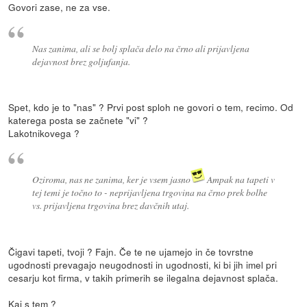
Govori zase, ne za vse.
Nas zanima, ali se bolj splača delo na črno ali prijavljena
dejavnost brez goljufanja.
Spet, kdo je to "nas" ? Prvi post sploh ne govori o tem, recimo. Od
katerega posta se začnete "vi" ?
Lakotnikovega ?
Oziroma, nas ne zanima, ker je vsem jasno
Ampak na tapeti v
tej temi je točno to - neprijavljena trgovina na črno prek bolhe
vs. prijavljena trgovina brez davčnih utaj.
Čigavi tapeti, tvoji ? Fajn. Če te ne ujamejo in če tovrstne
ugodnosti prevagajo neugodnosti in ugodnosti, ki bi jih imel pri
cesarju kot firma, v takih primerih se ilegalna dejavnost splača.
Kaj s tem ?