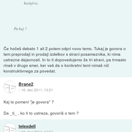
kaznjiva.
Pa kaj ?
Če hočeš debato 1 ali 2 potem odpri novo temo. Tukaj je govora o
tem preprodaji in prodaji izdelkov s strani posameznika, ki nima
ustrezne dejavnosti. In to ti dopovedujemo že tri strani, pa trmasto
rineš v drugo smer, ker veš da o konkretni temi nimaš nič
konstruktivnega za povedat.
Brane2
::
16. dec 2011, 13:21
Kaj to pomeni "je govora" ?
Da _ti_ , ko ti to ustreza, govoriš o tem ?
telexdell
::
16. dec 2011, 14:04