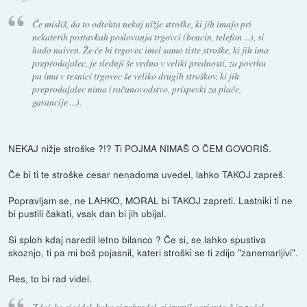
Če misliš, da to odtehta nekaj nižje stroške, ki jih imajo pri
nekaterih postavkah poslovanja trgovci (bencin, telefon ...), si
hudo naiven. Že če bi trgovec imel samo tiste stroške, ki jih ima
preprodajalec, je slednji še vedno v veliki prednosti, za povrhu
pa ima v resnici trgovec še veliko drugih stroškov, ki jih
preprodajalec nima (računovodstvo, prispevki za plače,
garancije ...).
NEKAJ nižje stroške ?!? Ti POJMA NIMAŠ O ČEM GOVORIŠ.
Če bi ti te stroške cesar nenadoma uvedel, lahko TAKOJ zapreš.
Popravljam se, ne LAHKO, MORAL bi TAKOJ zapreti. Lastniki ti ne
bi pustili čakati, vsak dan bi jih ubijal.
Si sploh kdaj naredil letno bilanco ? Če si, se lahko spustiva
skoznjo, ti pa mi boš pojasnil, kateri stroški se ti zdijo "zanemarljivi".
Res, to bi rad videl.
Zdaj, ko si videl, kako si zabredel, si izumil varianto 3 in začel