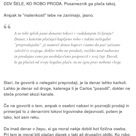
DDV ŠELE, KO ROBO PRODA. Posameznik ga plača takoj.
Ampak te "malenkosti" tebe ne zanimajo, jasno.
A so tebi sploh jasni denarni tokovi v vsakdanjem življenju?
Denar, s katerim plačuješ kupljeno robo v takšni nelegalni
"preprodajalni", je namreč denar kupcev (samo da pač začasno
založiš iz svojega, dokler robe ne prodaš), razliko med nabavno
in prodajno ceno pa neobdavčeno pospraviš v svoj žep. Davek,
ki ga plačaš od svoje legalne plače, tu ne igra prav nobene vloge.
Stari, če govoriš o nelegalni preprodaji, je ta denar lahko karkoli.
Lahko je denar od droge, katerega ti je Carlos "posodil", dokler ne
steče promet skozi kanale.
Če ne govoriš o tem, ampak o osebni nabavi in poznejši prodaji in
primerjaš to z denarnimi tokovi trgovinske dejavnosti, potem je
tako, kot sem reku.
Da imaš denar v žepu, si ga moral nekje dobiti kot fizična oseba.
Pri tem je moral biti plačan davek v taki ali drugačni obliki. Ko robo