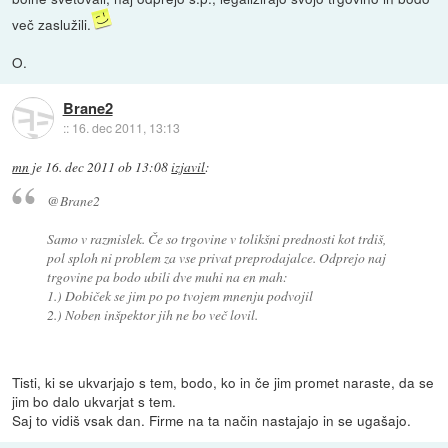
več zaslužili.
O.
Brane2
::
16. dec 2011, 13:13
mn
je
16. dec 2011 ob 13:08
izjavil
:
@Brane2
Samo v razmislek. Če so trgovine v tolikšni prednosti kot trdiš,
pol sploh ni problem za vse privat preprodajalce. Odprejo naj
trgovine pa bodo ubili dve muhi na en mah:
1.) Dobiček se jim po po tvojem mnenju podvojil
2.) Noben inšpektor jih ne bo več lovil.
Tisti, ki se ukvarjajo s tem, bodo, ko in če jim promet naraste, da se
jim bo dalo ukvarjat s tem.
Saj to vidiš vsak dan. Firme na ta način nastajajo in se ugašajo.