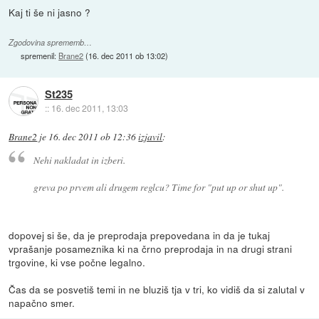
Kaj ti še ni jasno ?
Zgodovina sprememb…
spremenil:
Brane2
(
16. dec 2011 ob 13:02
)
St235
::
16. dec 2011, 13:03
Brane2
je
16. dec 2011 ob 12:36
izjavil
:
Nehi nakladat in izberi.
greva po prvem ali drugem reglcu? Time for "put up or shut up".
dopovej si še, da je preprodaja prepovedana in da je tukaj
vprašanje posameznika ki na črno preprodaja in na drugi strani
trgovine, ki vse počne legalno.
Čas da se posvetiš temi in ne bluziš tja v tri, ko vidiš da si zalutal v
napačno smer.