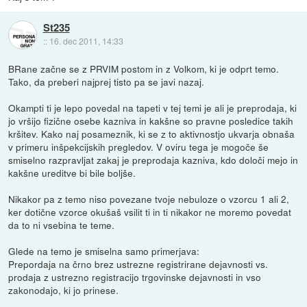
St235
::
16. dec 2011, 14:33
BRane začne se z PRVIM postom in z Volkom, ki je odprt temo.
Tako, da preberi najprej tisto pa se javi nazaj.
Okampti ti je lepo povedal na tapeti v tej temi je ali je preprodaja, ki
jo vršijo fizične osebe kazniva in kakšne so pravne posledice takih
kršitev. Kako naj posameznik, ki se z to aktivnostjo ukvarja obnaša
v primeru inšpekcijskih pregledov. V oviru tega je mogoče še
smiselno razpravljat zakaj je preprodaja kazniva, kdo določi mejo in
kakšne ureditve bi bile boljše.
Nikakor pa z temo niso povezane tvoje nebuloze o vzorcu 1 ali 2,
ker dotične vzorce okušaš vsilit ti in ti nikakor ne moremo povedat
da to ni vsebina te teme.
Glede na temo je smiselna samo primerjava:
Prepordaja na črno brez ustrezne registrirane dejavnosti vs.
prodaja z ustrezno registracijo trgovinske dejavnosti in vso
zakonodajo, ki jo prinese.