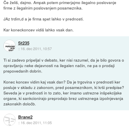
Če želiš, dajmo. Ampak potem primerjajmo ilegalno poslovanje
firme z ilegalnim poslovanjem posameznika.
JAz trdim,d a je firma spet lahko v prednosti.
Kar koneckoncev vidiš lahko vsak dan.
St235
::
16. dec 2011, 10:57
Ti si zadevo pripeljal v debato, ker nisi razumel, da je bilo govora o
opravljanju neke dejavnosti na ilegalen način, ne pa o prodaji
prepovedanih dobrin.
Konec koncev vidim kaj vsak dan? Da je trgovina v prednosti ker
posluje v skladu z zakonom, pred posameznikom, ki krši predpise?
Seveda je v prednosti in to zato, ker imamo ustrezne inšpekcijske
organe, ki sankcionirajo preprodajo brez ustreznega izpolnjevanja
zakonskih določb.
Brane2
::
16. dec 2011, 11:05