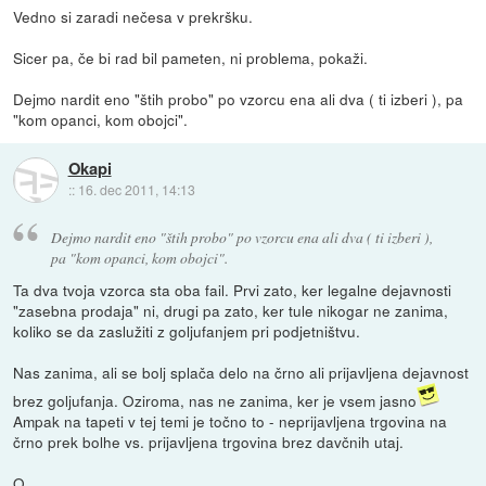
Vedno si zaradi nečesa v prekršku.
Sicer pa, če bi rad bil pameten, ni problema, pokaži.
Dejmo nardit eno "štih probo" po vzorcu ena ali dva ( ti izberi ), pa
"kom opanci, kom obojci".
Okapi
::
16. dec 2011, 14:13
Dejmo nardit eno "štih probo" po vzorcu ena ali dva ( ti izberi ),
pa "kom opanci, kom obojci".
Ta dva tvoja vzorca sta oba fail. Prvi zato, ker legalne dejavnosti
"zasebna prodaja" ni, drugi pa zato, ker tule nikogar ne zanima,
koliko se da zaslužiti z goljufanjem pri podjetništvu.
Nas zanima, ali se bolj splača delo na črno ali prijavljena dejavnost
brez goljufanja. Oziroma, nas ne zanima, ker je vsem jasno
Ampak na tapeti v tej temi je točno to - neprijavljena trgovina na
črno prek bolhe vs. prijavljena trgovina brez davčnih utaj.
O.