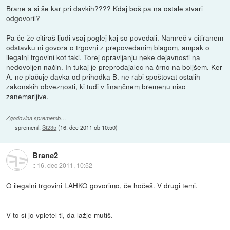
Brane a si še kar pri davkih???? Kdaj boš pa na ostale stvari
odgovoril?
Pa če že citiraš ljudi vsaj poglej kaj so povedali. Namreč v citiranem
odstavku ni govora o trgovni z prepovedanim blagom, ampak o
ilegalni trgovini kot taki. Torej opravljanju neke dejavnosti na
nedovoljen način. In tukaj je preprodajalec na črno na boljšem. Ker
A. ne plačuje davka od prihodka B. ne rabi spoštovat ostalih
zakonskih obveznosti, ki tudi v finančnem bremenu niso
zanemarljive.
Zgodovina sprememb…
spremenil:
St235
(
16. dec 2011 ob 10:50
)
Brane2
::
16. dec 2011, 10:52
O ilegalni trgovini LAHKO govorimo, če hočeš. V drugi temi.
V to si jo vpletel ti, da lažje mutiš.