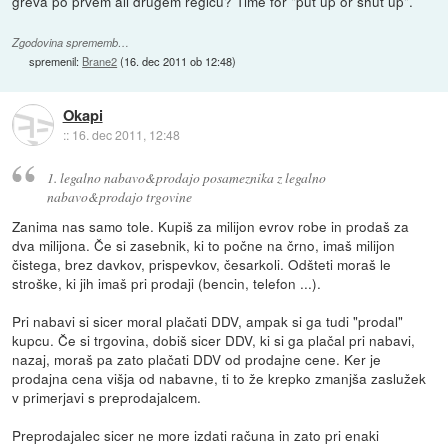
greva po prvem ali drugem reglcu? Time for "put up or shut up".
Zgodovina sprememb…
spremenil:
Brane2
(
16. dec 2011 ob 12:48
)
Okapi
::
16. dec 2011, 12:48
1. legalno nabavo&prodajo posameznika z legalno
nabavo&prodajo trgovine
Zanima nas samo tole. Kupiš za milijon evrov robe in prodaš za
dva milijona. Če si zasebnik, ki to počne na črno, imaš milijon
čistega, brez davkov, prispevkov, česarkoli. Odšteti moraš le
stroške, ki jih imaš pri prodaji (bencin, telefon ...).
Pri nabavi si sicer moral plačati DDV, ampak si ga tudi "prodal"
kupcu. Če si trgovina, dobiš sicer DDV, ki si ga plačal pri nabavi,
nazaj, moraš pa zato plačati DDV od prodajne cene. Ker je
prodajna cena višja od nabavne, ti to že krepko zmanjša zaslužek
v primerjavi s preprodajalcem.
Preprodajalec sicer ne more izdati računa in zato pri enaki