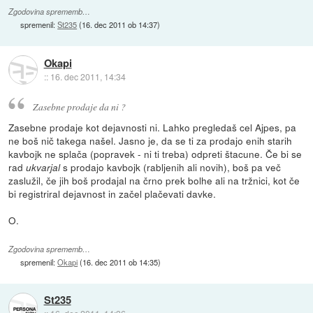
Zgodovina sprememb…
spremenil:
St235
(
16. dec 2011 ob 14:37
)
Okapi
::
16. dec 2011, 14:34
Zasebne prodaje da ni ?
Zasebne prodaje kot dejavnosti ni. Lahko pregledaš cel Ajpes, pa
ne boš nič takega našel. Jasno je, da se ti za prodajo enih starih
kavbojk ne splača (popravek - ni ti treba) odpreti štacune. Če bi se
rad
s prodajo kavbojk (rabljenih ali novih), boš pa več
ukvarjal
zaslužil, če jih boš prodajal na črno prek bolhe ali na tržnici, kot če
bi registriral dejavnost in začel plačevati davke.
O.
Zgodovina sprememb…
spremenil:
Okapi
(
16. dec 2011 ob 14:35
)
St235