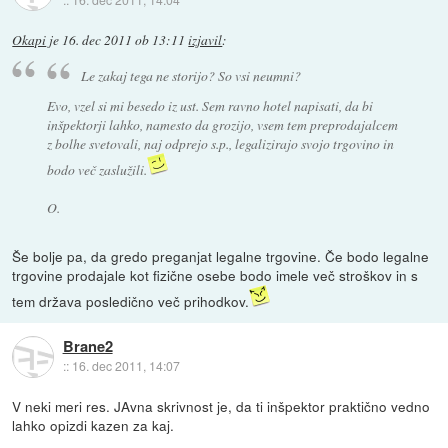
Okapi
je
16. dec 2011 ob 13:11
izjavil
:
Le zakaj tega ne storijo? So vsi neumni?
Evo, vzel si mi besedo iz ust. Sem ravno hotel napisati, da bi
inšpektorji lahko, namesto da grozijo, vsem tem preprodajalcem
z bolhe svetovali, naj odprejo s.p., legalizirajo svojo trgovino in
bodo več zaslužili.
O.
Še bolje pa, da gredo preganjat legalne trgovine. Če bodo legalne
trgovine prodajale kot fizične osebe bodo imele več stroškov in s
tem država posledično več prihodkov.
Brane2
::
16. dec 2011, 14:07
V neki meri res. JAvna skrivnost je, da ti inšpektor praktično vedno
lahko opizdi kazen za kaj.