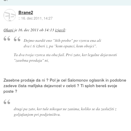
Brane2
::
16. dec 2011, 14:27
Okapi
je
16. dec 2011 ob 14:13
izjavil
:
Dejmo nardit eno "štih probo" po vzorcu ena ali
dva ( ti izberi ), pa "kom opanci, kom obojci".
Ta dva tvoja vzorca sta oba fail. Prvi zato, ker legalne dejavnosti
"zasebna prodaja" ni,
Zasebne prodaje da ni ? Pol je cel Salomonov oglasnik in podobne
zadeve čista mafijska dejavnost v celoti ? Ti sploh bereš svoje
poste ?
drugi pa zato, ker tule nikogar ne zanima, koliko se da zaslužiti z
goljufanjem pri podjetništvu.