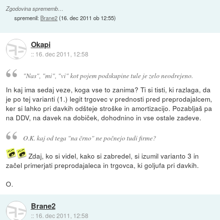
Zgodovina sprememb…
spremenil:
Brane2
(
16. dec 2011 ob 12:55
)
Okapi
::
16. dec 2011, 12:58
"Nas", "mi", "vi" kot pojem podskupine tule je zelo neodrejeno.
In kaj ima sedaj veze, koga vse to zanima? Ti si tisti, ki razlaga, da
je po tej varianti (1.) legit trgovec v prednosti pred preprodajalcem,
ker si lahko pri davkih odšteje stroške in amortizacijo. Pozabljaš pa
na DDV, na davek na dobiček, dohodnino in vse ostale zadeve.
O.K. kaj od tega "na črno" ne počnejo tudi firme?
Zdaj, ko si videl, kako si zabredel, si izumil varianto 3 in
začel primerjati preprodajaleca in trgovca, ki goljufa pri davkih.
O.
Brane2
::
16. dec 2011, 12:58