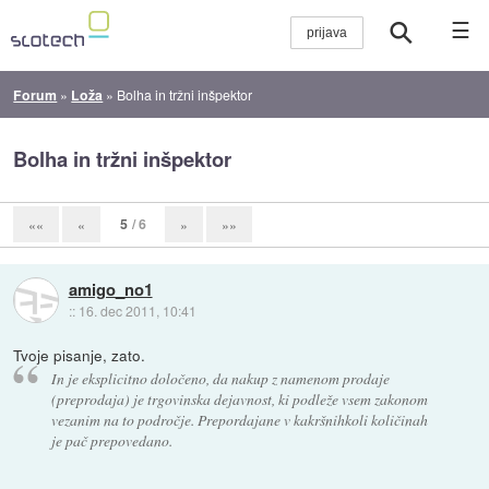
☰
Forum
»
Loža
»
Bolha in tržni inšpektor
Bolha in tržni inšpektor
5
/ 6
««
«
»
»»
amigo_no1
::
16. dec 2011, 10:41
Tvoje pisanje, zato.
In je eksplicitno določeno, da nakup z namenom prodaje
(preprodaja) je trgovinska dejavnost, ki podleže vsem zakonom
vezanim na to področje. Prepordajane v kakršnihkoli količinah
je pač prepovedano.