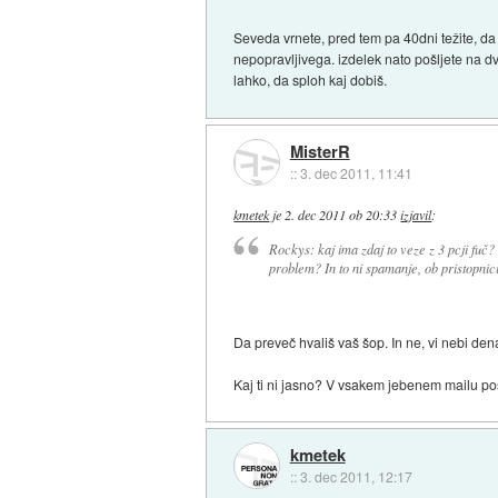
Seveda vrnete, pred tem pa 40dni težite, da 
nepopravljivega. izdelek nato pošljete na 
lahko, da sploh kaj dobiš.
MisterR
::
3. dec 2011, 11:41
kmetek
je
2. dec 2011 ob 20:33
izjavil
:
Rockys: kaj ima zdaj to veze z 3 pcji fuč?
problem? In to ni spamanje, ob pristopnici
Da preveč hvališ vaš šop. In ne, vi nebi den
Kaj ti ni jasno? V vsakem jebenem mailu po
kmetek
::
3. dec 2011, 12:17