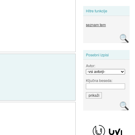
Hitre funkcije
seznam tem
Posebni izpisi
Avtor:
Ključna beseda: