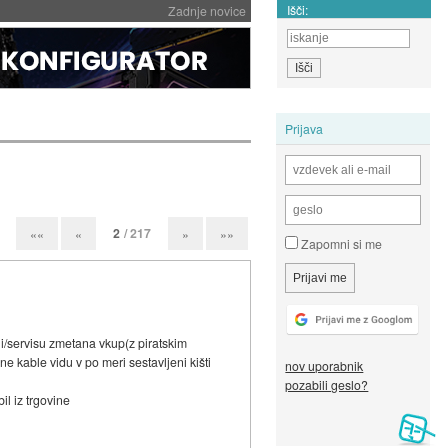
Išči:
Zadnje novice
Prijava
2
/ 217
««
«
»
»»
Zapomni si me
ni/servisu zmetana vkup(z piratskim
e kable vidu v po meri sestavljeni kišti
nov uporabnik
pozabili geslo?
il iz trgovine