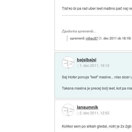
Tist ko bi pa rad uber leet mašino pač naj n
Zgodovina sprememb…
spremenil:
mihec87
(
1. dec 2011 ob 18:19
)
bajsibajsi
::
1. dec 2011, 19:13
Saj Hofer ponuja "leet" masine... niso sicer u
Taksna masina je precej bolj leet, kot pa m
lansumnik
::
2. dec 2011, 12:52
Kolikor sem po slikah gledal, notri je 2x 