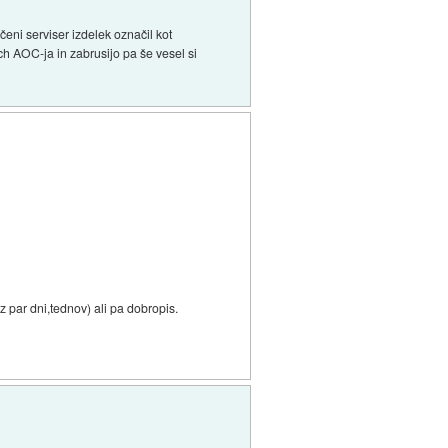
čeni serviser izdelek označil kot
h AOC-ja in zabrusijo pa še vesel si
z par dni,tednov) ali pa dobropis.