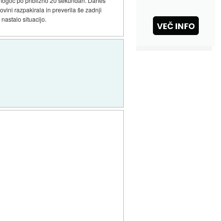
il mogoč po približno 20 sekundah. Danes
vini razpakirala in preverila še zadnji
 nastalo situacijo.