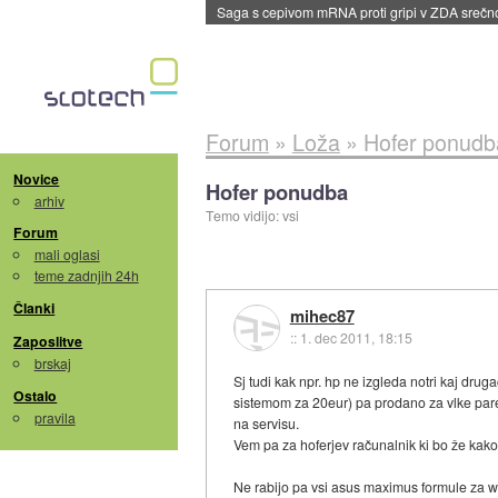
BMW v vozilih začel predvajati reklame
::
dane
Forum
»
Loža
»
Hofer ponudb
Novice
Hofer ponudba
arhiv
Temo vidijo: vsi
Forum
mali oglasi
teme zadnjih 24h
Članki
mihec87
::
1. dec 2011, 18:15
Zaposlitve
brskaj
Sj tudi kak npr. hp ne izgleda notri kaj dru
Ostalo
sistemom za 20eur) pa prodano za vlke pare, 
pravila
na servisu.
Vem pa za hoferjev računalnik ki bo že kako 
Ne rabijo pa vsi asus maximus formule za w