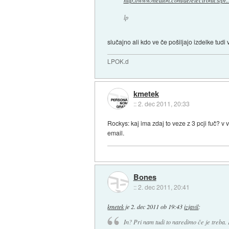
http://www.medion.com/de/electronics/pr..
lp
slučajno ali kdo ve če pošiljajo izdelke tudi 
LPOK.d
kmetek
::
2. dec 2011, 20:33
Rockys: kaj ima zdaj to veze z 3 pcji fuč? v
email.
Bones
::
2. dec 2011, 20:41
kmetek
je
2. dec 2011 ob 19:43
izjavil
:
In? Pri nam tudi to naredimo če je treba. P