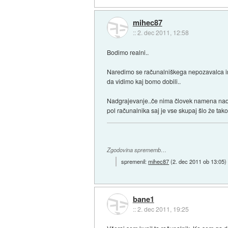
mihec87
::
2. dec 2011, 12:58
Bodimo realni..
Naredimo se računalniškega nepozavalca in 
da vidimo kaj bomo dobili..
Nadgrajevanje..če nima človek namena nadgr
pol računalnika saj je vse skupaj šlo že tako n
Zgodovina sprememb…
spremenil:
mihec87
(
2. dec 2011 ob 13:05
)
bane1
::
2. dec 2011, 19:25