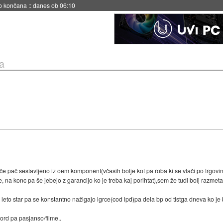
s ob 06:09
a
gače pač sestavljeno iz oem komponent(včasih bolje kot pa roba ki se vlači po trgovi
na konc pa še jebejo z garancijo ko je treba kaj porihtat),sem že tudi bolj razmetan
leto star pa se konstantno nažigajo igrce(cod ipd)pa dela bp od tistga dneva ko je b
ord pa pasjanso/filme..