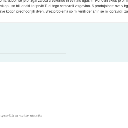
oma vklopil,se je prižgal za cca 3 sekunde in se nato ugasnil. Ponovni vklop je b
lopu so bili enaki kot prvič.Tudi tega sem vrnil v trgovino. S prodajalcem sva v trgo
ave kot pri predhodnjih dveh. Brez problema so mi vrnili denar in se mi opravičili za
pravičili za nastalo situacijo.