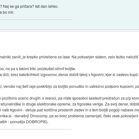
 Naj se ga pričara? Isti dan lahko.
a bo mir.
čunalniki zanič, je krepko privlečena za lase. Na pokvarjen sistem, zelo težko naloži
 ne pa s takimi triki, poizkušat očrnit boljše.
drži, brez kakršnihkoli izgovorov, denar dobiš takoj v trgovini, kjer si zadevo kupil.
, vendar naj šefi raje poskrbijo za boljšo ponudbo in ustrezno podporo kupcem, pa
pozitivno oceno drugih, v resnici, pa niste sposobni sestavit predračun za p/p ko
ačunalniške in druge elektronske opreme, za trgovske verige. Za svoj denar, dobiš p
li naši trgovini - deluje pač količina prodanih zadev in s tem boljši pogoji nabave m
nika.si - današnji Dinocomp, pa so brez problema zamenjali, čisto vsak pokvarjeni i
 naših - ponudijo DOBROPIS).