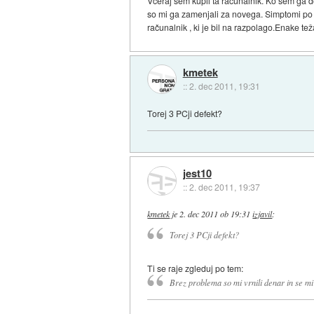
Včeraj sem kupil ta računalnik. Ko sem ga d
so mi ga zamenjali za novega. Simptomi po vk
računalnik , ki je bil na razpolago.Enake tež
kmetek
::
2. dec 2011, 19:31
Torej 3 PCji defekt?
jest10
::
2. dec 2011, 19:37
kmetek
je
2. dec 2011 ob 19:31
izjavil
:
Torej 3 PCji defekt?
Ti se raje zgleduj po tem:
Brez problema so mi vrnili denar in se mi o