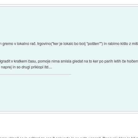
gremo v lokalno rač. trgovino("ker je lokalc bo bolj "pošten"") in rabimo kišto z
adit v kratkem času, pomoje nima smisla gledat na to ker po parih letih če hočem
aprej in so drugi priklopi itd....