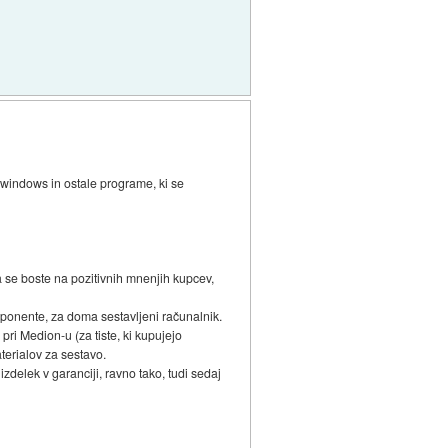
š windows in ostale programe, ki se
 se boste na pozitivnih mnenjih kupcev,
mponente, za doma sestavljeni računalnik.
ri Medion-u (za tiste, ki kupujejo
aterialov za sestavo.
zdelek v garanciji, ravno tako, tudi sedaj