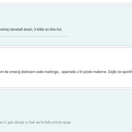
ehaj obračati stvari, 3 kište so bile fuč.
om še zmeraj dobivam vaše mailinge... spamate u tri pizde materne. Dajte že spori
pa če gdo slučajn ve kak način kako prit do njega