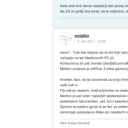
Kako boš vrnil denar naslednji dan povej mi?
Na ZS mi pošlji tvoj email, da te odjavimo, d
solatko
::
3. dec 2011, 13:05
bane1 - Tudi tale objava, da so bili trije ra
nahajajo na teh Medionovih PC-jih.
Konkurenca bo pač morala izboljšati ponudbo,
Medion podpora je odlična, 3-letna garancija 
Kmetek, lepo, da se zavzemaš za svojo firmo
našli tudi vi.
Pljuvaš po vsakem, imaš pripombe na vsako 
Medion je pač eden največjih sestavljalcev r
sestavljene računalnike), več, kot v kateriko
Spomni se kakšno gonjo si se šel, za elektro
zamenjajo pokvarjene diske (pri nekaterih
Delo krepa človeka