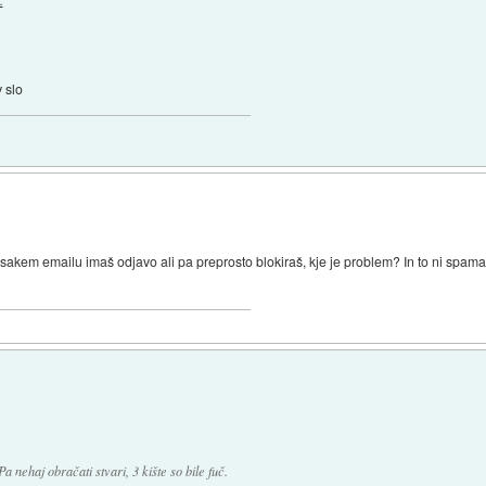
.
v slo
 vsakem emailu imaš odjavo ali pa preprosto blokiraš, kje je problem? In to ni spama
a nehaj obračati stvari, 3 kište so bile fuč.