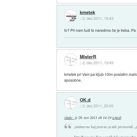
kmetek
::
2. dec 2011, 19:43
In? Pri nam tudi to naredimo če je treba. Pa n
MisterR
::
2. dec 2011, 19:49
kmetek pri Vam pa kljub 10im poslatim mail
sposobne.
OK.d
::
2. dec 2011, 20:05
vlado_
je
26. nov 2011 ob 14:19
izjavil
:
zanima me kaj pravta za tale prenosnik...