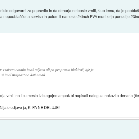
niste odgovorni za popravilo in da denarja ne boste vrnili, klub temu, da je pooblaš
dva nepooblaščena servisa in potem ti namesto 24inch PVA monitorja ponudijo 23inc
 v vsakem emailu imaš odjavo ali pa preprosto blokiraš, kje je
 si imel možnost ne dati email.
arja vrnili na licu mesta iz blagajne ampak bi napisali nalog za nakazilo denarja (če
šiljate odjavo ja, KI PA NE DELUJE!