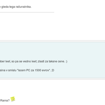
e gleda tega računalnika.
ber leet, so pa se vedno leet; zlasti za taksne cene. :)
asina v smislu "iscem PC za 1500 evrov". ;D
2gb Rama?