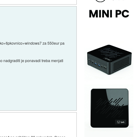
 miško+tipkovnico+windows7 za 550eur pa
o nadgraditi je ponavadi treba menjati