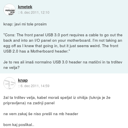
kmetek
::
6. dec 2011, 12:10
knap: javi mi tole prosim
"Cons: The front panel USB 3.0 port requires a cable to go out the
back and into an I/O panel on your motherboard. I'm not taking an
egg off as I knew that going in, but it just seems weird. The front
USB 2.0 has a Motherboard header."
Je to res ali imaš normalno USB 3.0 header na matični in ta trditev
ne velja?
knap
::
6. dec 2011, 14:59
žal ta trditev velja, kabel moraš speljat iz ohišja (luknja je že
pripravljena) na zadnji panel
ne vem zakaj še niso prešli na mb header
bom kaj poslikal..