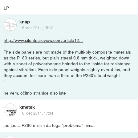
LP
knap
::
6. dec 2011, 15:12
http://www.silentpcreview.com/article12...
"
The side panels are not made of the multi-ply composite materials
as the P180 series, but plain staeel 0.8 mm thick, weighted down
with a sheet of polycarbonate boinded to the inside for resistance
against vibration. Each side panel weights slightly over 4 lbs, and
they account for more than a third of the P280's total weight
"
ne vem, očitno stranice niso iste
kmetek
::
6. dec 2011, 17:34
jao jao....P280 mislim da tega "problema" nima.