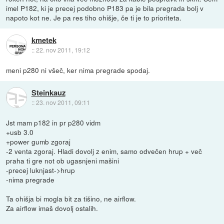
imel P182, ki je precej podobno P183 pa je bila pregrada bolj v
napoto kot ne. Je pa res tiho ohišje, če ti je to prioriteta.
kmetek
::
22. nov 2011, 19:12
meni p280 ni všeč, ker nima pregrade spodaj.
Steinkauz
::
23. nov 2011, 09:11
Jst mam p182 in pr p280 vidm
+usb 3.0
+power gumb zgoraj
-2 venta zgoraj. Hladi dovolj z enim, samo odvečen hrup + več
praha ti gre not ob ugasnjeni mašini
-precej luknjast->hrup
-nima pregrade
Ta ohišja bi mogla bit za tišino, ne airflow.
Za airflow imaš dovolj ostalih.