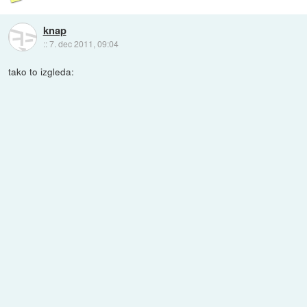
knap
::
7. dec 2011, 09:04
tako to izgleda: