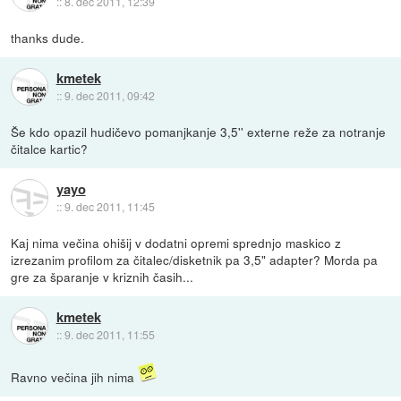
::
8. dec 2011, 12:39
thanks dude.
kmetek
::
9. dec 2011, 09:42
Še kdo opazil hudičevo pomanjkanje 3,5'' externe reže za notranje
čitalce kartic?
yayo
::
9. dec 2011, 11:45
Kaj nima večina ohišij v dodatni opremi sprednjo maskico z
izrezanim profilom za čitalec/disketnik pa 3,5" adapter? Morda pa
gre za šparanje v kriznih časih...
kmetek
::
9. dec 2011, 11:55
Ravno večina jih nima