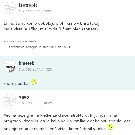
Isotropic
::
5. dec 2011, 15:21
tut na tisini, ker je debelejsi pleh, ki ne vibrira takoj
moja kista je 15kg, mislim da 0.5mm pleh (sonata)
Zgodovina sprememb…
spremenil:
Isotropic
(
5. dec 2011 ob 15:21
)
kmetek
::
5. dec 2011, 17:20
knap: poslikaj
yayo
::
6. dec 2011, 00:25
Večina teže gre na kletke za diske, strukturo, ki ju nosi in na
pregrado, dvomim, da je kaka velika razlika v debelosti stranic. Vse
omenjeno pa je overkill, boš videl, ko boš dobil v roke.