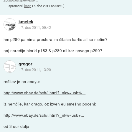
Zgodovina sprememb…
spremenil:
knap
(
7. dec 2011 ob 09:10
)
kmetek
::
7. dec 2011, 09:42
hm p280 pa nima prostora za čitalca kartic ali se motim?
naj naredijo hibrid p183 & p280 ali kar novega p290?
gregor
::
7. dec 2011, 13:20
rešitev je na ebayu:
http://www.ebay.de/sch/i.html?_nkw=usb%...
iz nemčije, kar drago, oz izven eu smešno poceni:
http://www.ebay.de/sch/i.html?_nkw=usb+...
od 3 eur dalje