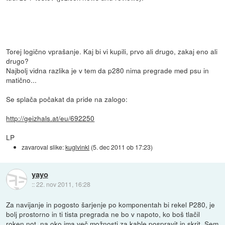
Torej logično vprašanje. Kaj bi vi kupili, prvo ali drugo, zakaj eno ali
drugo?
Najbolj vidna razlika je v tem da p280 nima pregrade med psu in
matično...
Se splača počakat da pride na zalogo:
http://geizhals.at/eu/692250
LP
zavaroval slike:
kuglvinkl
(
5. dec 2011 ob 17:23
)
yayo
::
22. nov 2011, 16:28
Za navijanje in pogosto šarjenje po komponentah bi rekel P280, je
bolj prostorno in ti tista pregrada ne bo v napoto, ko boš tlačil
roken not, na oko ima več možnosti za kable pospravit in skrit. Sem