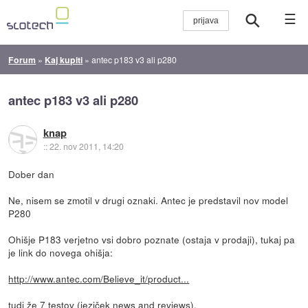
☰
Forum
»
Kaj kupiti
»
antec p183 v3 ali p280
antec p183 v3 ali p280
knap
::
22. nov 2011, 14:20
Dober dan
Ne, nisem se zmotil v drugi oznaki. Antec je predstavil nov model
P280
Ohišje P183 verjetno vsi dobro poznate (ostaja v prodaji), tukaj pa
je link do novega ohišja:
http://www.antec.com/Believe_it/product...
tudi že 7 testov (jeziček news and reviews).