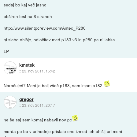
sedaj bo kaj več jasno
obširen test na 8 straneh
http://www.silentpcreview.com/Antec_P280
ni slabo ohišje, odločitev med p183 v3 in p280 pa ni lahka...
LP
kmetek
::
23. nov 2011, 15:42
Naročuješ? Meni je bolj všeč p183, sam imam p182
gregor
::
23. nov 2011, 20:17
ne še,saj sem komaj nabavil nov pc
morda po bo v prihodnje pristalo eno izmed teh ohišij pri meni
doma...