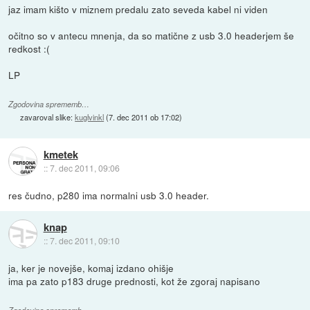
jaz imam kišto v miznem predalu zato seveda kabel ni viden
očitno so v antecu mnenja, da so matične z usb 3.0 headerjem še
redkost :(
LP
Zgodovina sprememb…
zavaroval slike:
kuglvinkl
(
7. dec 2011 ob 17:02
)
kmetek
::
7. dec 2011, 09:06
res čudno, p280 ima normalni usb 3.0 header.
knap
::
7. dec 2011, 09:10
ja, ker je novejše, komaj izdano ohišje
ima pa zato p183 druge prednosti, kot že zgoraj napisano