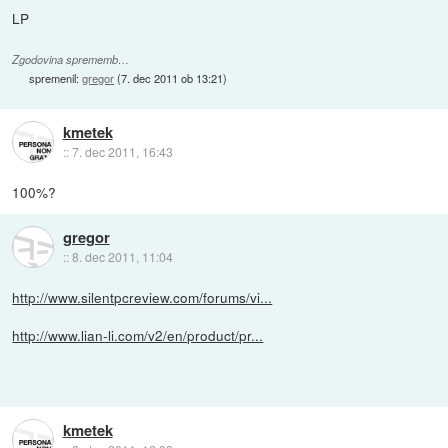
LP
Zgodovina sprememb…
spremenil:
gregor
(
7. dec 2011 ob 13:21
)
kmetek
::
7. dec 2011, 16:43
100%?
gregor
::
8. dec 2011, 11:04
http://www.silentpcreview.com/forums/vi...
http://www.lian-li.com/v2/en/product/pr...
kmetek