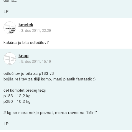
LP
kmetek
::
3. dec 2011, 22:29
kakšna je bila odločitev?
knap
::
5. dec 2011, 15:19
odločitev je bila za p183 v3
bojša rešitev za tišji komp, manj plastik fantastik :)
cel komplet precej težji
p183 - 12,2 kg
p280 - 10,2 kg
2 kg se mora nekje poznat, morda ravno na "tišini"
LP