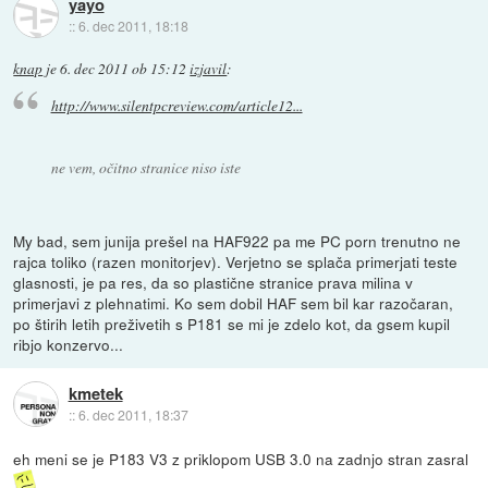
yayo
::
6. dec 2011, 18:18
knap
je
6. dec 2011 ob 15:12
izjavil
:
http://www.silentpcreview.com/article12...
ne vem, očitno stranice niso iste
My bad, sem junija prešel na HAF922 pa me PC porn trenutno ne
rajca toliko (razen monitorjev). Verjetno se splača primerjati teste
glasnosti, je pa res, da so plastične stranice prava milina v
primerjavi z plehnatimi. Ko sem dobil HAF sem bil kar razočaran,
po štirih letih preživetih s P181 se mi je zdelo kot, da gsem kupil
ribjo konzervo...
kmetek
::
6. dec 2011, 18:37
eh meni se je P183 V3 z priklopom USB 3.0 na zadnjo stran zasral