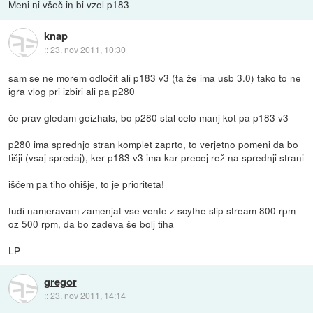
Meni ni všeč in bi vzel p183
knap
::
23. nov 2011, 10:30
sam se ne morem odločit ali p183 v3 (ta že ima usb 3.0) tako to ne
igra vlog pri izbiri ali pa p280
če prav gledam geizhals, bo p280 stal celo manj kot pa p183 v3
p280 ima sprednjo stran komplet zaprto, to verjetno pomeni da bo
tišji (vsaj spredaj), ker p183 v3 ima kar precej rež na sprednji strani
iščem pa tiho ohišje, to je prioriteta!
tudi nameravam zamenjat vse vente z scythe slip stream 800 rpm
oz 500 rpm, da bo zadeva še bolj tiha
LP
gregor
::
23. nov 2011, 14:14