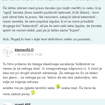
Če lahko izbiram med pravo žensko (po mojih merilih) in neko, ki je
"zgolj" ženska (brez ostalih pozitivnih lastnosti, ki jih iščem) - bom
pač izbral tisto ta pravo. Ne razumem, zakaj bi izbral katerokoli -
razen seveda, če sem popolna izguba, ki si ne more privoščiti
drugega kot "katerokoli", ali pa če sem celo taka izguba, da ženske
sploh ne morem dobit, pač pa jo lahko samo "kupim".
Huh, Rugelj bi imel v tejle temi definitivno veliko za povedat...
klemenSLO
::
18. nov 2011, 11:35
Tu hitro pridemo do tistega klasičnega vprašanja 'kolikokrat na
mesec je za nekoga dost'. In zmagovalnega odgovora ni. V zvezi je
tako kot pri drugih stvareh odrekanje. Za nekoga bo 2x na teden
čez glavo... za nekoga pa ne. Važno da sta oba zadovoljna. Isto
velja za trajanje odnosa.
solatko ma pa zgleda tantrični seks
svaka čast. Če žena še
nima zadost povej
guest #44