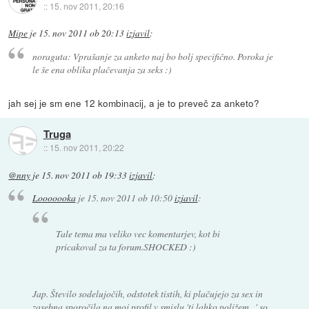
::
15. nov 2011, 20:16
Mipe
je
15. nov 2011 ob 20:13
izjavil
:
noraguta: Vprašanje za anketo naj bo bolj specifično. Poroka je
le še ena oblika plačevanja za seks :)
jah sej je sm ene 12 kombinacij, a je to preveč za anketo?
Truga
::
15. nov 2011, 20:22
@nny
je
15. nov 2011 ob 19:33
izjavil
:
Looooooka
je
15. nov 2011 ob 10:50
izjavil
:
Tale tema ma veliko vec komentarjev, kot bi
pricakoval za ta forum.SHOCKED :)
Jap. Število sodelujočih, odstotek tistih, ki plačujejo za sex in
zasebna sporočila na moj profil v smislu 'ti lahko poližem...' so