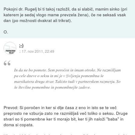
Pokojni dr. Rugelj bi ti takoj razložil, da si slabič, mamim sinko (pri
katerem je sedaj vlogo mame prevzela žena), če ne seksaš vsak
dan (po možnosti dvakrat ali trikrat).
O.
;-)
::
17. nov 2011, 22:49
In da ne bo pomote. Sem poročen in imam otroke. Ne razmišljam
pa cele dneve o seksu in mi je v življenju pomembna še
marsikatera druga stvar. Takisto tudi v partnerskem razmerju. So
še številne pomembne in pomembnejše zadeve.
Prevod: Si poročen in ker si dlje časa z eno in isto se te več
preprosto ne vzburja-zato ne razmišljaš več toliko o seksu. Druge
stvari so ti pomembne ker ti morajo bit, ker ti jih naloži "baba" in
doma si copata.