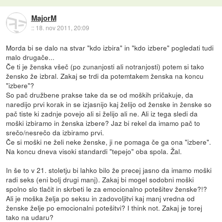
MajorM
::
18. nov 2011, 20:09
Morda bi se dalo na stvar "kdo izbira" in "kdo izbere" pogledati tudi
malo drugače...
Če ti je ženska všeč (po zunanjosti ali notranjosti) potem si tako
žensko že izbral. Zakaj se trdi da potemtakem ženska na koncu
"izbere"?
So pač družbene prakse take da se od moških pričakuje, da
naredijo prvi korak in se izjasnijo kaj želijo od ženske in ženske so
pač tiste ki zadnje povejo ali si želijo ali ne. Ali iz tega sledi da
moški izbiramo in ženska izbere? Jaz bi rekel da imamo pač to
srečo/nesrečo da izbiramo prvi.
Če si moški ne želi neke ženske, ji ne pomaga če ga ona "izbere".
Na koncu dneva visoki standardi "tepejo" oba spola. Žal.
In še to v 21. stoletju bi lahko bilo že precej jasno da imamo moški
radi seks (eni bolj drugi manj). Zakaj bi mogel sodobni moški
spolno slo tlačit in skrbeti le za emocionalno potešitev ženske?!?
Ali je moška želja po seksu in zadovoljitvi kaj manj vredna od
ženske želje po emocionalni potešitvi? I think not. Zakaj je torej
tako na udaru?