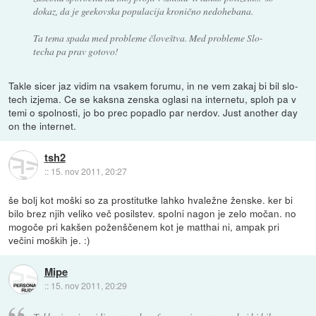
dokaz, da je geekovska populacija kronično nedohebana.
Ta tema spada med probleme človeštva. Med probleme Slo-
techa pa prav gotovo!
Takle sicer jaz vidim na vsakem forumu, in ne vem zakaj bi bil slo-
tech izjema. Ce se kaksna zenska oglasi na internetu, sploh pa v
temi o spolnosti, jo bo prec popadlo par nerdov. Just another day
on the internet.
tsh2
::
15. nov 2011, 20:27
še bolj kot moški so za prostitutke lahko hvaležne ženske. ker bi
bilo brez njih veliko več posilstev. spolni nagon je zelo močan. no
mogoče pri kakšen poženščenem kot je matthai ni, ampak pri
večini moških je. :)
Mipe
::
15. nov 2011, 20:29