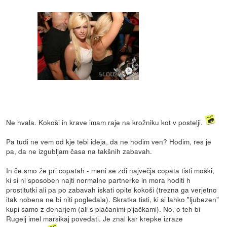
Ne hvala. Kokoši in krave imam raje na krožniku kot v postelji.
Pa tudi ne vem od kje tebi ideja, da ne hodim ven? Hodim, res je
pa, da ne izgubljam časa na takšnih zabavah.
In če smo že pri copatah - meni se zdi največja copata tisti moški,
ki si ni sposoben najti normalne partnerke in mora hoditi h
prostitutki ali pa po zabavah iskati opite kokoši (trezna ga verjetno
itak nobena ne bi niti pogledala). Skratka tisti, ki si lahko "ljubezen"
kupi samo z denarjem (ali s plačanimi pijačkami). No, o teh bi
Rugelj imel marsikaj povedati. Je znal kar krepke izraze