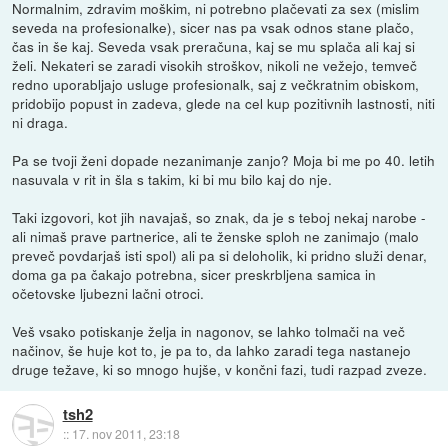
Normalnim, zdravim moškim, ni potrebno plačevati za sex (mislim
seveda na profesionalke), sicer nas pa vsak odnos stane plačo,
čas in še kaj. Seveda vsak preračuna, kaj se mu splača ali kaj si
želi. Nekateri se zaradi visokih stroškov, nikoli ne vežejo, temveč
redno uporabljajo usluge profesionalk, saj z večkratnim obiskom,
pridobijo popust in zadeva, glede na cel kup pozitivnih lastnosti, niti
ni draga.
Pa se tvoji ženi dopade nezanimanje zanjo? Moja bi me po 40. letih
nasuvala v rit in šla s takim, ki bi mu bilo kaj do nje.
Taki izgovori, kot jih navajaš, so znak, da je s teboj nekaj narobe -
ali nimaš prave partnerice, ali te ženske sploh ne zanimajo (malo
preveč povdarjaš isti spol) ali pa si deloholik, ki pridno služi denar,
doma ga pa čakajo potrebna, sicer preskrbljena samica in
očetovske ljubezni lačni otroci.
Veš vsako potiskanje želja in nagonov, se lahko tolmači na več
načinov, še huje kot to, je pa to, da lahko zaradi tega nastanejo
druge težave, ki so mnogo hujše, v končni fazi, tudi razpad zveze.
tsh2
::
17. nov 2011, 23:18