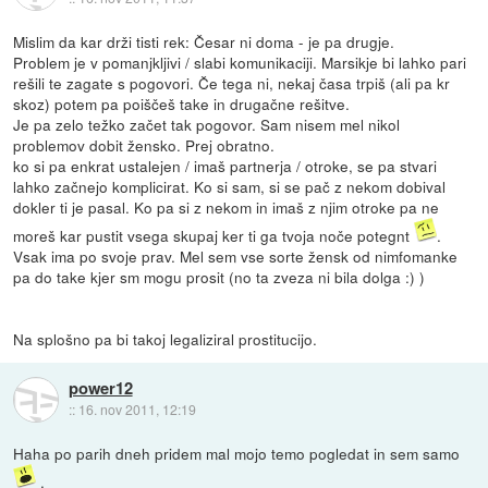
Mislim da kar drži tisti rek: Česar ni doma - je pa drugje.
Problem je v pomanjkljivi / slabi komunikaciji. Marsikje bi lahko pari
rešili te zagate s pogovori. Če tega ni, nekaj časa trpiš (ali pa kr
skoz) potem pa poiščeš take in drugačne rešitve.
Je pa zelo težko začet tak pogovor. Sam nisem mel nikol
problemov dobit žensko. Prej obratno.
ko si pa enkrat ustalejen / imaš partnerja / otroke, se pa stvari
lahko začnejo komplicirat. Ko si sam, si se pač z nekom dobival
dokler ti je pasal. Ko pa si z nekom in imaš z njim otroke pa ne
moreš kar pustit vsega skupaj ker ti ga tvoja noče potegnt
.
Vsak ima po svoje prav. Mel sem vse sorte žensk od nimfomanke
pa do take kjer sm mogu prosit (no ta zveza ni bila dolga :) )
Na splošno pa bi takoj legaliziral prostitucijo.
power12
::
16. nov 2011, 12:19
Haha po parih dneh pridem mal mojo temo pogledat in sem samo
.