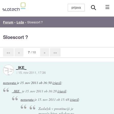
☰
Forum
»
Loža
»
Sloescort ?
Sloescort ?
7
/ 10
««
«
»
»»
_IKE_
::
15. nov 2011, 17:36
noraguta
je
15. nov 2011 ob 16:50
izjavil
:
_IKE_
je
15. nov 2011 ob 16:28
izjavil
:
noraguta
je
15. nov 2011 ob 15:48
izjavil
:
Zaslužek v prostituciji je
mogoče hiter, nikakor pa