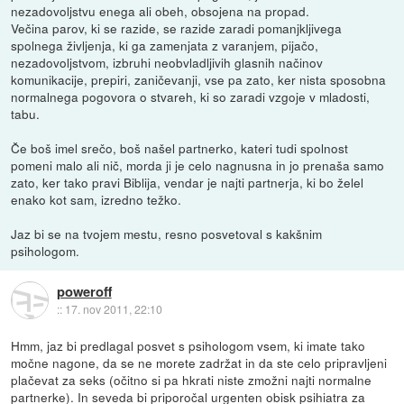
nezadovoljstvu enega ali obeh, obsojena na propad.
Večina parov, ki se razide, se razide zaradi pomanjkljivega
spolnega življenja, ki ga zamenjata z varanjem, pijačo,
nezadovoljstvom, izbruhi neobvladljivih glasnih načinov
komunikacije, prepiri, zaničevanji, vse pa zato, ker nista sposobna
normalnega pogovora o stvareh, ki so zaradi vzgoje v mladosti,
tabu.
Če boš imel srečo, boš našel partnerko, kateri tudi spolnost
pomeni malo ali nič, morda ji je celo nagnusna in jo prenaša samo
zato, ker tako pravi Biblija, vendar je najti partnerja, ki bo želel
enako kot sam, izredno težko.
Jaz bi se na tvojem mestu, resno posvetoval s kakšnim
psihologom.
poweroff
::
17. nov 2011, 22:10
Hmm, jaz bi predlagal posvet s psihologom vsem, ki imate tako
močne nagone, da se ne morete zadržat in da ste celo pripravljeni
plačevat za seks (očitno si pa hkrati niste zmožni najti normalne
partnerke). In seveda bi priporočal urgenten obisk psihiatra za