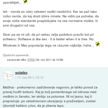
uporabljati...
tsh - morda so (ste) nekateri moški neizbirčni. Ker se pač tako
nizko cenite, da kaj dosti izbire nimate. Ne vidim pa potrebe, da
svoje nizke standarde posplošujete na vse normalne moške, ki
smo drugačni od vas.
Sicer pa se mi zdi, da pri seksu velja podobno pravilo kot pri
softweru:
No,
Software is like sex - it is better when it is free.
Windows in Mac populacija tega ne razume najbolje, haha...
Zgodovina sprememb…
zavarovalo slike:
STASI
(
24. nov 2011 ob 10:58
)
solatko
::
17. nov 2011, 23:15
Matthai - prekomerno zadrževanje nagonov, je lahko povod za
precej hudih bolezni. Kaj je bolj pomembnega od odnosa med
moškim in žensko, ter skrbjo za potomce. Ni mi jasno, kaj ti
preprečuje, po celodnevnem ukvarjanju s preživetjem, zvečer
izkoristit kakšno urico, da je obema lepo.