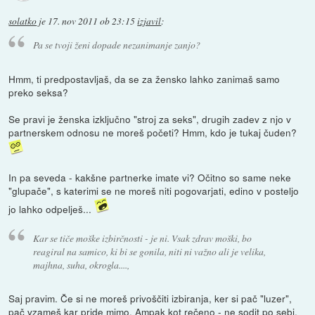
solatko
je
17. nov 2011 ob 23:15
izjavil
:
Pa se tvoji ženi dopade nezanimanje zanjo?
Hmm, ti predpostavljaš, da se za žensko lahko zanimaš samo
preko seksa?
Se pravi je ženska izključno "stroj za seks", drugih zadev z njo v
partnerskem odnosu ne moreš početi? Hmm, kdo je tukaj čuden?
In pa seveda - kakšne partnerke imate vi? Očitno so same neke
"glupače", s katerimi se ne moreš niti pogovarjati, edino v posteljo
jo lahko odpelješ...
Kar se tiče moške izbirčnosti - je ni. Vsak zdrav moški, bo
reagiral na samico, ki bi se gonila, niti ni važno ali je velika,
majhna, suha, okrogla....,
Saj pravim. Če si ne moreš privoščiti izbiranja, ker si pač "luzer",
pač vzameš kar pride mimo. Ampak kot rečeno - ne sodit po sebi.