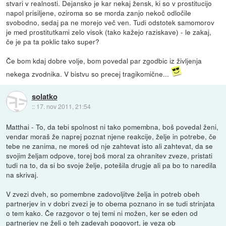
stvari v realnosti. Dejansko je kar nekaj žensk, ki so v prostitucijo
napol prisiljene, oziroma so se morda zanjo nekoč odločile
svobodno, sedaj pa ne morejo več ven. Tudi odstotek samomorov
je med prostitutkami zelo visok (tako kažejo raziskave) - le zakaj,
če je pa ta poklic tako super?
Če bom kdaj dobre volje, bom povedal par zgodbic iz življenja
nekega zvodnika. V bistvu so precej tragikomične...
solatko
::
17. nov 2011, 21:54
Matthai - To, da tebi spolnost ni tako pomembna, boš povedal ženi,
vendar moraš že naprej poznat njene reakcije, želje in potrebe, če
tebe ne zanima, ne moreš od nje zahtevat isto ali zahtevat, da se
svojim željam odpove, torej boš moral za ohranitev zveze, pristati
tudi na to, da si bo svoje želje, potešila drugje ali pa bo to naredila
na skrivaj.
V zvezi dveh, so pomembne zadovoljitve želja in potreb obeh
partnerjev in v dobri zvezi je to obema poznano in se tudi strinjata
o tem kako. Če razgovor o tej temi ni možen, ker se eden od
partnerjev ne želi o teh zadevah pogovort, je veza ob