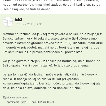
noben od partnerjev, nima nikoli zadost, če pa ni kvaliteten, se pa
išče nekaj več, če tudi za denar.
tsh2
::
18. nov 2011, 19:33
Matthai ne razume, da je v tej temi govora o seksu, ne o življenju z
žensko. zdrav moški bi seksal z vsako žensko (izključene samo
seveda ekstremne grdobe: preveč stare (80+), klošarke, mamilarke
in genetsko prizadete). mattahi ne bi, torej je z njim nekaj narobe.
kot sem rekel, ali je preveč poženščen ali preveč star.
Če je pa govora o življenju z žensko pa normalno, da si noben ne
želi glupače (kar jih večina žal je). to je pa že druga tema.
ps. pa to ni prvič, da levičarji nočejo priznati, kakšen je človek v
resnici in hočejo nekaj na silo vsiliti. kot pri vprašanju
komunizem/kapitalizem, kjer isto nočejo priznati, da človek najraje
dela, ko dela za svoj dobiček, ne za dobiček družbe.
Zgodovina sprememb…
spremenilo:
tsh2
(
18. nov 2011 ob 19:47
)