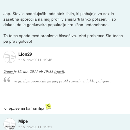
Jap. Število sodelujočih, odstotek tistih, ki plačujejo za sex in
zasebna sporočila na moj profil v smislu 'ti lahko poližem...' so
dokaz, da je geekovska populacija kronično nedohebana.
Ta tema spada med probleme človeštva. Med probleme Slo-techa
pa prav gotovo!
Lion29
::
15. nov 2011, 19:48
@nny
je
15. nov 2011 ob 19:33
izjavil
:
in zasebna sporočila na moj profil v smislu 'ti lahko poližem...'
lol ej...se mi kar smilijo
Mipe
::
15. nov 2011, 19:51