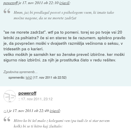
poweroff
je
17. nov 2011 ob 22:10
izjavil
:
Hmm, jaz bi predlagal posvet s psihologom vsem, ki imate tako
močne nagone, da se ne morete zadržat
"se ne morete zadržat". wtf pa to pomeni. torej so po tvoje vsi 20
letniki za psihiatra? če si en starec te še razumem. splošno pravilo
je, da povprečen moški v dvajsetih razmišlja večinoma o seksu, v
tridesetih pa o karieri.
veliko moških je samskih ker so ženske preveč izbirčne. ker moški
sigurno niso izbirčni. za njih je prostitutka čisto v redu rešitev.
Zgodovina sprememb…
spremenilo:
tsh2
(
17. nov 2011 ob 22:52
)
poweroff
::
17. nov 2011, 23:12
;-)
je
17. nov 2011 ob 22:49
izjavil
:
Hitro ko bi šel malo z kolegami ven (pa tudi če si star nevem
kolk) bi se ti hitro kaj zluštalo: