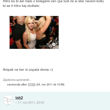
Hitro ko bi šel malo z kolegami ven (pa tudi če si star nevem kolk)
bi se ti hitro kaj zluštalo:
Ampak ne ker si copata doma =)
Zgodovina sprememb…
zavarovalo slike:
STASI
(
24. nov 2011 ob 10:58
)
tsh2
::
17. nov 2011, 22:50