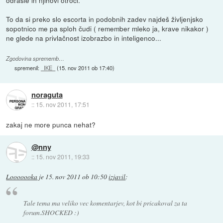
To da si preko slo escorta in podobnih zadev najdeš življenjsko
sopotnico me pa sploh čudi ( remember mleko ja, krave nikakor )
ne glede na privlačnost izobrazbo in inteligenco...
Zgodovina sprememb…
spremenil:
_IKE_
(
15. nov 2011 ob 17:40
)
noraguta
::
15. nov 2011, 17:51
zakaj ne more punca nehat?
@nny
::
15. nov 2011, 19:33
Looooooka
je
15. nov 2011 ob 10:50
izjavil
:
Tale tema ma veliko vec komentarjev, kot bi pricakoval za ta
forum.SHOCKED :)