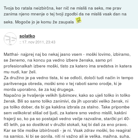
Tvoja bo ratala neizbirčna, ker nič ne misliš na seks, me prav
zanima njeno mnenje o tej tvoji zgodbi da ne misliš vsak dan na
seks. Mogoče jo je komu že zaupala
solatko
::
17. nov 2011, 23:43
Matthai- najprej naj bo nekaj jasno vsem - moški lovimo, izbiramo,
se ženemo, na koncu pa vedno izbere ženska, samo pri
profesionalkah izbere moški, tisto za katero ima sredstva in katera
mu nudi, kar želi.
Za družino je pa vedno tista, ki se odloči, določi tudi način in tempo
paritvenega obreda, moški smo v tej raboti samo orodje, ki je
morda uporabno, še za kaj drugega.
Napačno je hvaljenje velikih ljubimcev, kako so ujeli toliko in toliko
žensk. Bili so samo toliko zanimivi, da jih uporabi veliko žensk, ni
pa toliko dober, da bi ga kakšna izbrala za stalno. Take pripombe
sem velikokrat slišal od ljudi, za katere smo vedno mislili, kakšni
frajerji so, ko pa so postajali vedno večje razvaline, starčki pri 40-
45 letih, pa so dostikrat v družbi stokali, kaj bi dali za eno pravo.
Kar se tiče moške izbirčnosti - je ni. Vsak zdrav moški, bo reagiral
na samico, ki bi se gonila, niti ni važno ali je velika, majhna, suha,