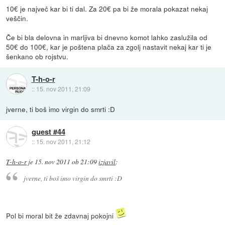
10€ je največ kar bi ti dal. Za 20€ pa bi že morala pokazat nekaj
veščin.
Če bi bla delovna in marljiva bi dnevno komot lahko zaslužila od
50€ do 100€, kar je poštena plača za zgolj nastavit nekaj kar ti je
šenkano ob rojstvu.
T-h-o-r
::
15. nov 2011, 21:09
jverne, ti boš imo virgin do smrti :D
guest #44
::
15. nov 2011, 21:12
T-h-o-r
je
15. nov 2011 ob 21:09
izjavil
:
jverne, ti boš imo virgin do smrti :D
Pol bi moral bit že zdavnaj pokojni