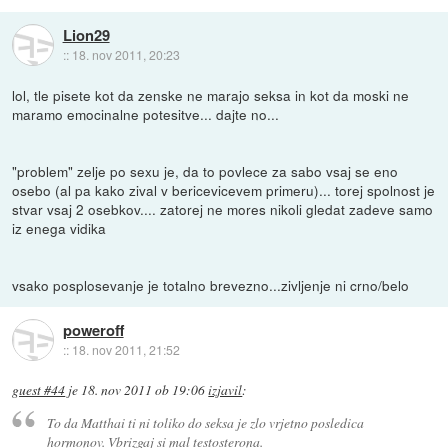
Lion29
::
18. nov 2011, 20:23
lol, tle pisete kot da zenske ne marajo seksa in kot da moski ne
maramo emocinalne potesitve... dajte no...
"problem" zelje po sexu je, da to povlece za sabo vsaj se eno
osebo (al pa kako zival v bericevicevem primeru)... torej spolnost je
stvar vsaj 2 osebkov.... zatorej ne mores nikoli gledat zadeve samo
iz enega vidika
vsako posplosevanje je totalno brevezno...zivljenje ni crno/belo
poweroff
::
18. nov 2011, 21:52
guest #44
je
18. nov 2011 ob 19:06
izjavil
:
To da Matthai ti ni toliko do seksa je zlo vrjetno posledica
hormonov. Vbrizgaj si mal testosterona.