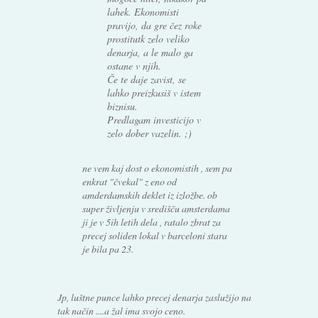
lahek. Ekonomisti
pravijo, da gre čez roke
prostitutk zelo veliko
denarja, a le malo ga
ostane v njih.
Če te daje zavist, se
lahko preizkusiš v istem
biznisu.
Predlagam investicijo v
zelo dober vazelin. ;)
ne vem kaj dost o ekonomistih , sem pa
enkrat "čvekal" z eno od
amderdamskih deklet iz izložbe. ob
super življenju v središču amsterdama
ji je v 5ih letih dela , ratalo zbrat za
precej soliden lokal v barceloni stara
je bila pa 23.
Jp, luštne punce lahko precej denarja zaslužijo na
tak način ....a žal ima svojo ceno.