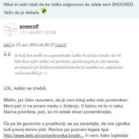
Nikol si nebi mislil da bo toliko odgovorov še zdele sem SHOCKED.
Važn da je debata
poweroff
::
17. nov 2011, 21:20
tsh2
je
15. nov 2011 ob 20:27
izjavil
:
še bolj kot moški so za prostitutke lahko hvaležne ženske. ker bi
bilo brez njih veliko več posilstev. spolni nagon je zelo močan.
no mogoče pri kakšen poženščenem kot je matthai ni, ampak pri
večini moških je. :)
LOL, kakšn se znebiš.
Mislim, jaz čisto razumem, da je vam tukaj seks zelo pomemben.
Meni pač ni na prvem mestu v življenju. V bistvu mi to ni neka
blazna prioriteta, pač, so mi ostale stvari pomembnejše.
Če pa že govorimo o prostituciji, se pa zavedajte, da ima zgodba
tudi precej temno plat. Recimo jaz poznam tegale tipa:
http://www.delo.si/novice/kronika/zvodn...
in vem, kako izgledajo