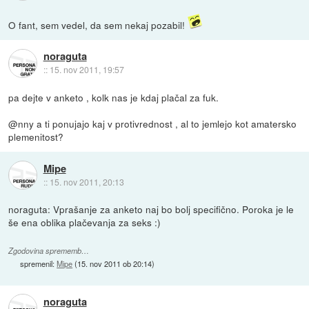
O fant, sem vedel, da sem nekaj pozabil!
noraguta
::
15. nov 2011, 19:57
pa dejte v anketo , kolk nas je kdaj plačal za fuk.
@nny a ti ponujajo kaj v protivrednost , al to jemlejo kot amatersko
plemenitost?
Mipe
::
15. nov 2011, 20:13
noraguta: Vprašanje za anketo naj bo bolj specifično. Poroka je le
še ena oblika plačevanja za seks :)
Zgodovina sprememb…
spremenil:
Mipe
(
15. nov 2011 ob 20:14
)
noraguta