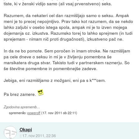
tiste, ki v ženski vidijo samo (ali vsaj prvenstveno) seks.
Razumem, da nekateri cel dan razmišljajo samo o seksu. Ampak
meni je to precej nepojmljivo. Prav tako kot razumem, da se nekdo
lahko zaljubi v osebo istega spola, ampak mi je to izven mojega
dojemanja oz. izkustva. Razumsko torej to lahko sprejmem (in tudi
sprejemam - nimam nič proti drugačnosti), izkustveno pač ne.
In da ne bo pomote. Sem poročen in imam otroke. Ne razmišljam
pa cele dneve o seksu in mi je v življenju pomembna še
marsikatera druga stvar. Takisto tudi v partnerskem razmerju. So
še številne pomembne in pomembnejše zadeve.
Jebiga, eni razmišljamo z možgani, eni pa s k***cem.
Pa brez zamere.
Zgodovina sprememb…
spremenilo:
poweroff
(
17. nov 2011 ob 22:11
)
Okapi
::
17. nov 2011, 22:36