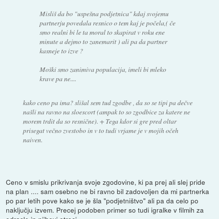
Misliš da bo "uspešna podjetnica" kdaj svojemu
partnerju povedala resnico o tem kaj je počela,( če
smo realni bi le ta moral to skapirat v roku ene
minute a dejmo to zanemarit ) ali pa da partner
kasneje to izve ?
Moški smo zanimiva populacija, imeli bi mleko
krave pa ne....
kako ceno pa ima? slišal sem tud zgodbe , da so se tipi pa dečve
našli na ravno na sloescort (ampak to so zgodbice za katere ne
morem trdit da so resnične). + Tega kdor si gre pred oltar
prisegat večno zvestobo in v to tudi vrjame je v mojih očeh
naiven.
Ceno v smislu prikrivanja svoje zgodovine, ki pa prej ali slej pride
na plan .... sam osebno ne bi ravno bil zadovoljen da mi partnerka
po par letih pove kako se je šla "podjetništvo" ali pa da celo po
naključju izvem. Precej podoben primer so tudi igralke v filmih za
odrasle in njihovi otroci.