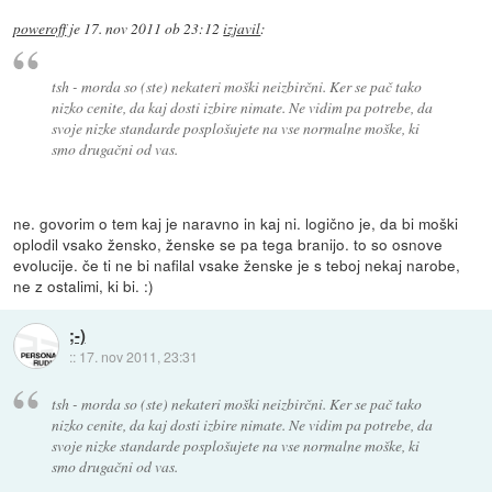
poweroff
je
17. nov 2011 ob 23:12
izjavil
:
tsh - morda so (ste) nekateri moški neizbirčni. Ker se pač tako
nizko cenite, da kaj dosti izbire nimate. Ne vidim pa potrebe, da
svoje nizke standarde posplošujete na vse normalne moške, ki
smo drugačni od vas.
ne. govorim o tem kaj je naravno in kaj ni. logično je, da bi moški
oplodil vsako žensko, ženske se pa tega branijo. to so osnove
evolucije. če ti ne bi nafilal vsake ženske je s teboj nekaj narobe,
ne z ostalimi, ki bi. :)
;-)
::
17. nov 2011, 23:31
tsh - morda so (ste) nekateri moški neizbirčni. Ker se pač tako
nizko cenite, da kaj dosti izbire nimate. Ne vidim pa potrebe, da
svoje nizke standarde posplošujete na vse normalne moške, ki
smo drugačni od vas.