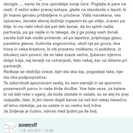
okrogla...., samo če zna uporabljat svoje čare. Poglejte si pare na
cesti. V večini eden precej izstopa, glede na standarde o lepoti, ki
jih imamo gensko pridobljene in priučene. Vidiš manekena, ves
opicanen, ženske skoraj doživijo orgazem ko ga vidijo, zraven pa
bitje, ki mu nebi nikoli dal pet dek šanse, da bo sploh našla
partnerja, pa ga najde in to takega, da ji ga poleg vseh žensk
zavida tudi kak moški primerek, ali pa lepotico, prijetnega glasu,
pametne glavce, čudovita sogovornica, okoli nje pa groza, dva
froca in neka kreatura, ki niti pravemu moškemu ni podobna. Iz
izkušenj vam povem, da so take zveze večne, ljubezen izjemno
dolgo traja, saj temelji na notranjosti, tisto nekaj, kar vsi iščemo pri
partnerjih.
Redkeje se obdržijo zveze, kjer sta oba top, pogosteje take, kjer
sta oba podpovprečna.
Te zakonitosti spoznavam sedaj, ko sem starejši in se spomnim
posameznih parov in naše širše družbe. Vse tiste veze, za katere
bi vsi dali roke v ogenj, da bodo obstale in ostale, so se slej ko prej
razpadle, tiste, ki jim nismo dajali šanse za več kot nekaj mesečno
ali letno obdobje, pa so ostale in so vedno bolj trdne.
Ja življenje je čudno, odnosi med ljudmi pa še bolj.
poweroff
::
18. nov 2011, 10:36