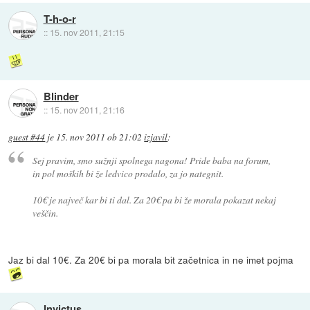
T-h-o-r
::
15. nov 2011, 21:15
Blinder
::
15. nov 2011, 21:16
guest #44
je
15. nov 2011 ob 21:02
izjavil
:
Sej pravim, smo sužnji spolnega nagona! Pride baba na forum,
in pol moških bi že ledvico prodalo, za jo nategnit.
10€ je največ kar bi ti dal. Za 20€ pa bi že morala pokazat nekaj
veščin.
Jaz bi dal 10€. Za 20€ bi pa morala bit začetnica in ne imet pojma
Invictus