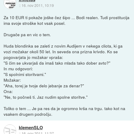
::
16. nov 2011, 10:19
Za 10 EUR ti pokaže joške čez šipo ... Bodi realen. Tudi prostitucija
ima svoje stroške kot vsak posel.
Drugače pa en vic o tem.
Huda blondinka se zaleti z novim Audijem v nekega cliota, ki ga
vozi možakar okoli 50 let. In seveda ona prizna krivdo. Ko se
pogovarjata jo možakar vpraša:
"S čim se ukvarjaš da imaš tako mlada tako dober avto?"
In mu odgovori:
"S spolnimi storitvami."
Možakar:
"Aha, torej je tvoje delo jebanje za denar?"
Ona:
"Ne, to počneš ti. Jaz nudim spolne storitve."
Toliko o tem ... Je pa res da je ogromno krša na trgu. tako kot na
vsakem drugem področju.
klemenSLO
::
16. nov 2011, 11:37