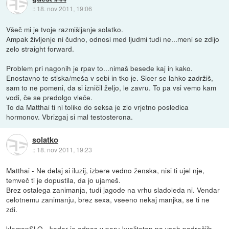
::
18. nov 2011, 19:06
Všeč mi je tvoje razmišljanje solatko.
Ampak življenje ni čudno, odnosi med ljudmi tudi ne...meni se zdijo
zelo straight forward.
Problem pri nagonih je rpav to...nimaš besede kaj in kako.
Enostavno te stiska/meša v sebi in tko je. Sicer se lahko zadržiš,
sam to ne pomeni, da si izničil željo, le zavru. To pa vsi vemo kam
vodi, če se predolgo vleče.
To da Matthai ti ni toliko do seksa je zlo vrjetno posledica
hormonov. Vbrizgaj si mal testosterona.
solatko
::
18. nov 2011, 19:23
Matthai - Ne delaj si iluzij, izbere vedno ženska, nisi ti ujel nje,
temveč ti je dopustila, da jo ujameš.
Brez ostalega zanimanja, tudi jagode na vrhu sladoleda ni. Vendar
celotnemu zanimanju, brez sexa, vseeno nekaj manjka, se ti ne
zdi.
klemenSLO - kadar je odnos v paru kvaliteten na vseh področjih,