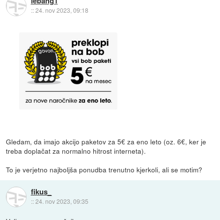
lebang1
::
24. nov 2023, 09:18
Gledam, da imajo akcijo paketov za 5€ za eno leto (oz. 6€, ker je
treba doplačat za normalno hitrost interneta).
To je verjetno najboljša ponudba trenutno kjerkoli, ali se motim?
fikus_
::
24. nov 2023, 09:35