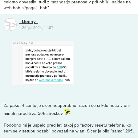
celotno obvestilo, tudi z moznostjo prenosa v pdf obliki, najdes na
web.bob.si/pogoji. bob"
_Denny_
::
25. jul 2024, 11:07
Za paket 4 cente je sicer neuporabno, razen če si kdo hoče v eni
minuti narediti za 50€ stroškov
Podobno mi je uspelo pred leti takoj po factory resetu telefona, ko
sem se v setupu pozabil povezati na wlan. Sicer je bilo "samo" 20€.