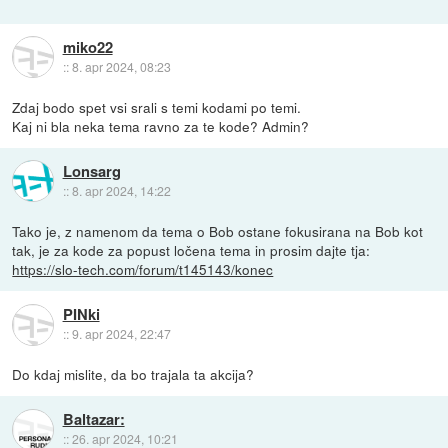
miko22
::
8. apr 2024, 08:23
Zdaj bodo spet vsi srali s temi kodami po temi.
Kaj ni bla neka tema ravno za te kode? Admin?
Lonsarg
::
8. apr 2024, 14:22
Tako je, z namenom da tema o Bob ostane fokusirana na Bob kot
tak, je za kode za popust ločena tema in prosim dajte tja:
https://slo-tech.com/forum/t145143/konec
PINki
::
9. apr 2024, 22:47
Do kdaj mislite, da bo trajala ta akcija?
Baltazar:
::
26. apr 2024, 10:21