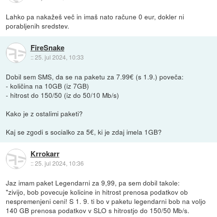
Lahko pa nakažeš več in imaš nato račune 0 eur, dokler ni
porabljenih sredstev.
FireSnake
::
25. jul 2024, 10:33
Dobil sem SMS, da se na paketu za 7.99€ (s 1.9.) poveča:
- količina na 10GB (iz 7GB)
- hitrost do 150/50 (iz do 50/10 Mb/s)
Kako je z ostalimi paketi?
Kaj se zgodi s socialko za 5€, ki je zdaj imela 1GB?
Krrokarr
::
25. jul 2024, 10:36
Jaz imam paket Legendarni za 9,99, pa sem dobil takole:
"zivijo, bob povecuje kolicine in hitrost prenosa podatkov ob
nespremenjeni ceni! S 1. 9. ti bo v paketu legendarni bob na voljo
140 GB prenosa podatkov v SLO s hitrostjo do 150/50 Mb/s.