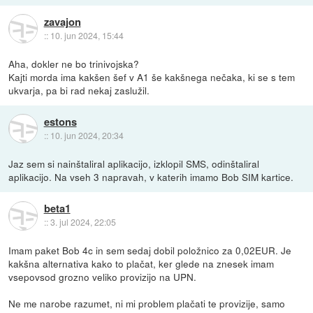
zavajon
::
10. jun 2024, 15:44
Aha, dokler ne bo trinivojska?
Kajti morda ima kakšen šef v A1 še kakšnega nečaka, ki se s tem
ukvarja, pa bi rad nekaj zaslužil.
estons
::
10. jun 2024, 20:34
Jaz sem si nainštaliral aplikacijo, izklopil SMS, odinštaliral
aplikacijo. Na vseh 3 napravah, v katerih imamo Bob SIM kartice.
beta1
::
3. jul 2024, 22:05
Imam paket Bob 4c in sem sedaj dobil položnico za 0,02EUR. Je
kakšna alternativa kako to plačat, ker glede na znesek imam
vsepovsod grozno veliko provizijo na UPN.
Ne me narobe razumet, ni mi problem plačati te provizije, samo