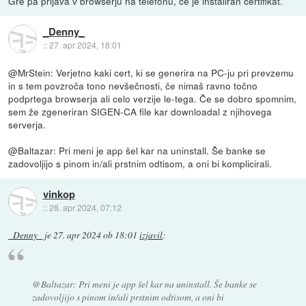
Gre pa prijava v browserju na telefonu, če je instaliran certifikat.
_Denny_
::
27. apr 2024, 18:01
@MrStein: Verjetno kaki cert, ki se generira na PC-ju pri prevzemu
in s tem povzroča tono nevšečnosti, če nimaš ravno točno
podprtega browserja ali celo verzije le-tega. Če se dobro spomnim,
sem že zgeneriran SIGEN-CA file kar downloadal z njihovega
serverja.
@Baltazar: Pri meni je app šel kar na uninstall. Še banke se
zadovoljijo s pinom in/ali prstnim odtisom, a oni bi komplicirali.
vinkop
::
28. apr 2024, 07:12
_Denny_
je
27. apr 2024 ob 18:01
izjavil
:
@Baltazar: Pri meni je app šel kar na uninstall. Še banke se
zadovoljijo s pinom in/ali prstnim odtisom, a oni bi