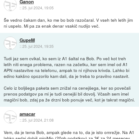
Ganon
::
25. jul 2024, 19:05
Še vedno čakam dan, ko me bo bob razočaral. V vseh teh letih jim
ni uspelo. Mi pa za enak denar vsakič nudijo več.
GupeM
::
25. jul 2024, 19:35
Tudi jaz sem cvikal, ko sem iz A1 šaltal na Bob. Po več kot treh
letih niti enega problema, razen na začetku, ker sem imel od A1
APN nastavitve na telefonu, ampak to ni njihova krivda. Lahko bi
edino kakšno opozorilo kam dali, da je treba to pravilno nastavit.
Celo iz boljšega paketa sem znižal na cenejšega, ker so povečali
prenos podatgov pa mi je tudi cenejši bil dovolj. Včasih sem imel
magični bob, zdaj pa že drzni bob ponuje več, kot je takrat magični.
amacar
::
25. jul 2024, 21:08
Vem, da je tema Bob, ampak glede na to, da je isto omrežje. Na A1
lahko sedaj dobiš miniMio (20gb podatkov) za 3€ za 24 mesecev