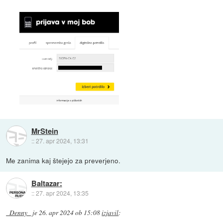
MrStein
::
27. apr 2024, 13:31
Me zanima kaj štejejo za preverjeno.
Baltazar:
::
27. apr 2024, 13:35
_Denny_
je
26. apr 2024 ob 15:08
izjavil
: