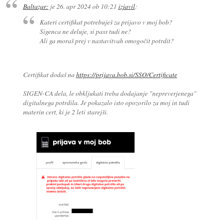
Baltazar:
je
26. apr 2024 ob 10:21
izjavil
:
Kateri certifikat potrebuješ za prijavo v moj bob?
Sigenca ne deluje, si pass tudi ne?
Ali ga moraš prej v nastavitvah omogočit potrdit?
Certifikat dodaš na
https://prijava.bob.si/SSO/Certificate
SIGEN-CA dela, le obkljukati treba dodajanje "nepreverjenega"
digitalnega potrdila. Je pokazalo isto opozorilo za moj in tudi
materin cert, ki je 2 leti starejši.