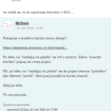
ne motiš se, to je najceneje trenutno v SLO....
MrStein
::
6. mar 2024, 14:08
Polnjenje s kreditno kartico komu deluje?
https://www.bob.si/pomoc-in-informacije...
Po kliku na "nadaljuj na plačilo" se vrti v prazno. Edino "ocenite
storitev" popup se vmes pojavi.
PS: po kliku na "nadaljuj na plačilo" se še pojavi okence "potrditev"
kjer kliknem "potrdi". Sem prej pozabil ta korak omeniti.
Zdaj pa dela.
Tri ure pozneje.
Zgodovina sprememb…
spremenil:
MrStein
(
6. mar 2024 ob 17:28
)