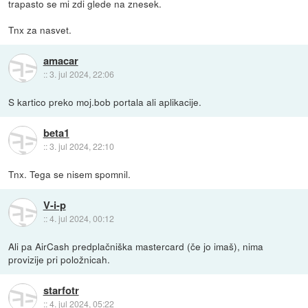
trapasto se mi zdi glede na znesek.
Tnx za nasvet.
amacar
::
3. jul 2024, 22:06
S kartico preko moj.bob portala ali aplikacije.
beta1
::
3. jul 2024, 22:10
Tnx. Tega se nisem spomnil.
V-i-p
::
4. jul 2024, 00:12
Ali pa AirCash predplačniška mastercard (če jo imaš), nima
provizije pri položnicah.
starfotr
::
4. jul 2024, 05:22