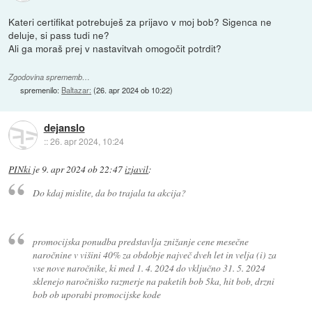
Kateri certifikat potrebuješ za prijavo v moj bob? Sigenca ne
deluje, si pass tudi ne?
Ali ga moraš prej v nastavitvah omogočit potrdit?
Zgodovina sprememb…
spremenilo:
Baltazar:
(
26. apr 2024 ob 10:22
)
dejanslo
::
26. apr 2024, 10:24
PINki
je
9. apr 2024 ob 22:47
izjavil
:
Do kdaj mislite, da bo trajala ta akcija?
promocijska ponudba predstavlja znižanje cene mesečne
naročnine v višini 40% za obdobje največ dveh let in velja (i) za
vse nove naročnike, ki med 1. 4. 2024 do vključno 31. 5. 2024
sklenejo naročniško razmerje na paketih bob 5ka, hit bob, drzni
bob ob uporabi promocijske kode