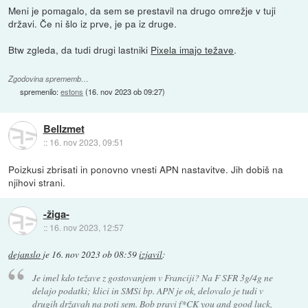
Meni je pomagalo, da sem se prestavil na drugo omrežje v tuji
državi. Če ni šlo iz prve, je pa iz druge.
Btw zgleda, da tudi drugi lastniki
Pixela imajo težave
.
Zgodovina sprememb…
spremenilo:
estons
(
16. nov 2023 ob 09:27
)
Bellzmet
::
16. nov 2023, 09:51
Poizkusi zbrisati in ponovno vnesti APN nastavitve. Jih dobiš na
njihovi strani.
-žiga-
::
16. nov 2023, 12:57
dejanslo
je
16. nov 2023 ob 08:59
izjavil
:
Je imel kdo težave z gostovanjem v Franciji? Na F SFR 3g/4g ne
delajo podatki; klici in SMSi bp. APN je ok, delovalo je tudi v
drugih državah na poti sem. Bob pravi f*CK you and good luck,