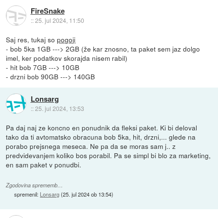
FireSnake
::
25. jul 2024, 11:50
Saj res, tukaj so
pogoji
- bob 5ka 1GB ---> 2GB (že kar znosno, ta paket sem jaz dolgo
imel, ker podatkov skorajda nisem rabil)
- hit bob 7GB ---> 10GB
- drzni bob 90GB ---> 140GB
Lonsarg
::
25. jul 2024, 13:53
Pa daj naj ze koncno en ponudnik da fleksi paket. Ki bi deloval
tako da ti avtomatsko obracuna bob 5ka, hit, drzni,... glede na
porabo prejsnega meseca. Ne pa da se moras sam j.. z
predvidevanjem koliko bos porabil. Pa se simpl bi blo za marketing,
en sam paket v ponudbi.
Zgodovina sprememb…
spremenil:
Lonsarg
(
25. jul 2024 ob 13:54
)