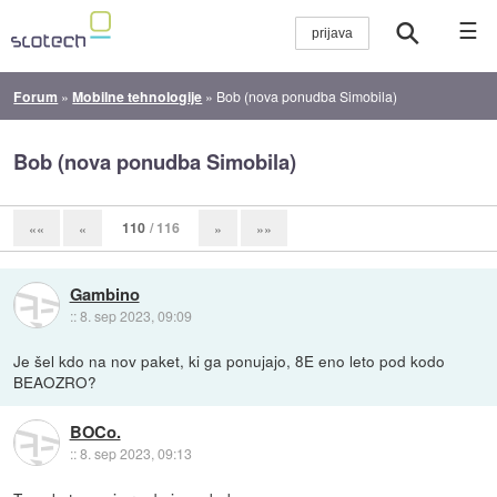
☰
Forum
»
Mobilne tehnologije
»
Bob (nova ponudba Simobila)
Bob (nova ponudba Simobila)
110
/ 116
««
«
»
»»
Gambino
::
8. sep 2023, 09:09
Je šel kdo na nov paket, ki ga ponujajo, 8E eno leto pod kodo
BEAOZRO?
BOCo.
::
8. sep 2023, 09:13