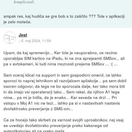
komplicirali.
ampak res, kaj hudiča se gre bob s to zaščito ??? Tole v aplikaciji
je zelo moteče.
Jest
::
6. maj 2024, 11:59
Upam, da kaj spremenijo... Ker tole je neuporabno, ce recimo
uporabljas SIM kartico na iPadu, ki ne zna sprejeamti SMSov... ali
pa v avtokameri, ki tudi nima moznosti prejema SMSov ... :( ...
Sem vceraj klical na support in sem gospodicni omenil, ce lahko
sporoci to naprej tehnikom ali razvijalcem apliakcije... pa sem dobil
osoren odgovor, da tega ne bo sporocala dalje, ker tako mora biti
in da imajo vsi operaterarji tako... Sem rekel, da njihov A1 tega
nima... pa mi je trdila, da je enako... Kar seveda ne drzi ... Pri
vstopu v Moj A1 nic ne tezi... lahko pa si v nastavitvah nastavis
dvofaktrosko preverjanje z SMS-om...
Ce ze hocejo tako skrbeti za varnost svojih uproabnikov, naj vsaj
se uvedejo dvofaktorsko preverjanje preko kaksnega od
avtentikatorjev ali pa preko maila ...