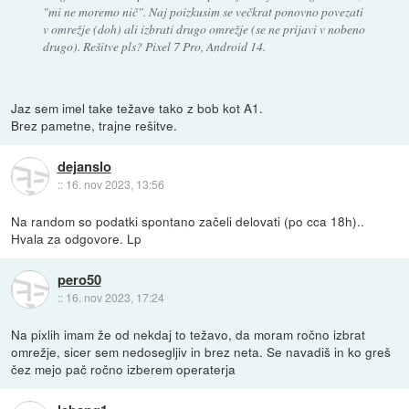
"mi ne moremo nič". Naj poizkusim se večkrat ponovno povezati
v omrežje (doh) ali izbrati drugo omrežje (se ne prijavi v nobeno
drugo). Rešitve pls? Pixel 7 Pro, Android 14.
Jaz sem imel take težave tako z bob kot A1.
Brez pametne, trajne rešitve.
dejanslo
::
16. nov 2023, 13:56
Na random so podatki spontano začeli delovati (po cca 18h)..
Hvala za odgovore. Lp
pero50
::
16. nov 2023, 17:24
Na pixlih imam že od nekdaj to težavo, da moram ročno izbrat
omrežje, sicer sem nedosegljiv in brez neta. Se navadiš in ko greš
čez mejo pač ročno izberem operaterja