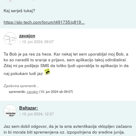
Kaj serješ tukaj?
https://slo-tech.com/forum/t491735/p819...
zavajon
::
10. jun 2024, 09:07
Ta Bob je pa res za hece. Kar nekaj let sem uporabljal moj Bob, a
ko so naredili to sranje s prijavo, sem aplikacijo takoj odinštaliral.
Zdaj mi pa pošljejo SMS da toliko ljudi uporablja to aplikacijo in da
naj pokukam tudi jaz
Zgodovina sprememb…
spremenilo:
zavajon
(
10. jun 2024 ob 09:07
)
Baltazar:
::
10. jun 2024, 12:37
Jaz sem dobil odgovor, da je ta sms avtentikacija vklopljen začasno
in bi morala biti spremenjena oz. izpopolnjena do sredine junija.