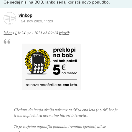
Če sedaj nisi na BOB, lahko sedaj koristiš novo ponudbo.
vinkop
::
24. nov 2023, 11:23
lebang1
je
24. nov 2023 ob 09:18
izjavil
:
Gledam, da imajo akcijo paketov za 5€ za eno leto (oz. 6€, ker je
treba doplačat za normalno hitrost interneta).
To je verjetno najboljša ponudba trenutno kjerkoli, ali se
motim?