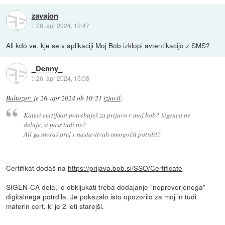
zavajon
::
26. apr 2024, 12:47
Ali kdo ve, kje se v aplikaciji Moj Bob izklopi avtentikacijo z SMS?
_Denny_
::
26. apr 2024, 15:08
Baltazar:
je
26. apr 2024 ob 10:21
izjavil
:
Kateri certifikat potrebuješ za prijavo v moj bob? Sigenca ne
deluje, si pass tudi ne?
Ali ga moraš prej v nastavitvah omogočit potrdit?
Certifikat dodaš na
https://prijava.bob.si/SSO/Certificate
SIGEN-CA dela, le obkljukati treba dodajanje "nepreverjenega"
digitalnega potrdila. Je pokazalo isto opozorilo za moj in tudi
materin cert, ki je 2 leti starejši.