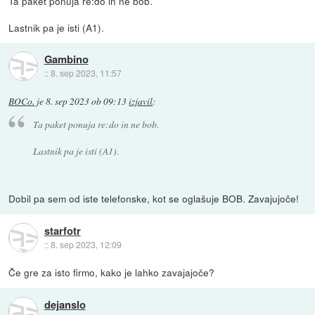
Ta paket ponuja re:do in ne bob.
Lastnik pa je isti (A1).
Gambino
::
8. sep 2023, 11:57
BOCo.
je
8. sep 2023 ob 09:13
izjavil
:
Ta paket ponuja re:do in ne bob.
Lastnik pa je isti (A1).
Dobil pa sem od iste telefonske, kot se oglašuje BOB. Zavajujoče!
starfotr
::
8. sep 2023, 12:09
Če gre za isto firmo, kako je lahko zavajajoče?
dejanslo