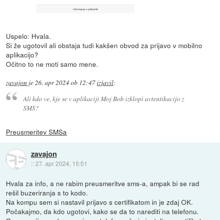
Uspelo: Hvala.
Si že ugotovil ali obstaja tudi kakšen obvod za prijavo v mobilno
aplikacijo?
Očitno to ne moti samo mene.
zavajon
je
26. apr 2024 ob 12:47
izjavil
:
Ali kdo ve, kje se v aplikaciji Moj Bob izklopi avtentikacijo z
SMS?
Preusmeritev SMSa
zavajon
::
27. apr 2024, 15:51
Hvala za info, a ne rabim preusmeritve sms-a, ampak bi se rad
rešil buzeriranja s to kodo.
Na kompu sem si nastavil prijavo s certifikatom in je zdaj OK.
Počakajmo, da kdo ugotovi, kako se da to narediti na telefonu.