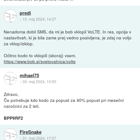
predi
::
15. maj 2024, 14:27
Nenadoma dobil SMS, da mi je bob vklopil VoLTE. In res, opcija v
nastavitvah, ki je bila zame prej vedno posivljena, je zdaj na voljo
za vklop/izklop.
Očitno bodo to vklopili (skoraj) vsem.
https://www.bob.si/svetovalnica/volte
mihael75
::
30. maj 2024, 10:50
Zdravo,
Če potrebuje kdo kodo za popust za 40% popust pri mesečni
naročnini za 2 leti.
BPP9RF2
FireSnake
::
31. maj 2024, 17:07