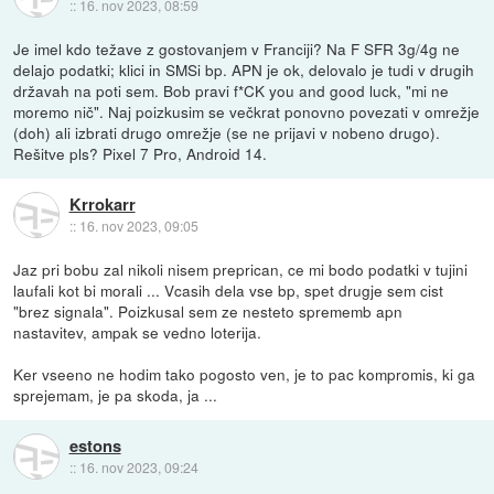
::
16. nov 2023, 08:59
Je imel kdo težave z gostovanjem v Franciji? Na F SFR 3g/4g ne
delajo podatki; klici in SMSi bp. APN je ok, delovalo je tudi v drugih
državah na poti sem. Bob pravi f*CK you and good luck, "mi ne
moremo nič". Naj poizkusim se večkrat ponovno povezati v omrežje
(doh) ali izbrati drugo omrežje (se ne prijavi v nobeno drugo).
Rešitve pls? Pixel 7 Pro, Android 14.
Krrokarr
::
16. nov 2023, 09:05
Jaz pri bobu zal nikoli nisem preprican, ce mi bodo podatki v tujini
laufali kot bi morali ... Vcasih dela vse bp, spet drugje sem cist
"brez signala". Poizkusal sem ze nesteto sprememb apn
nastavitev, ampak se vedno loterija.
Ker vseeno ne hodim tako pogosto ven, je to pac kompromis, ki ga
sprejemam, je pa skoda, ja ...
estons
::
16. nov 2023, 09:24