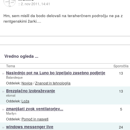
::
2. nov 2011, 14:41
Hm, sem mislil da bodo delovali na teraherčnem področju ne pa z
rentgenskimi žarki....
Vredno ogleda ...
Tema
Sporočila
»
Naslednjo pot na Luno bo izpeljalo zasebno podjetje
13
Balandeque
Oddelek:
Novice
/
Znanost in tehnologija
»
Brezplačno izobraževanje
13
elomat
Oddelek:
Loža
»
zmanjšati zvok ventilatorjev...
5
Marilyn
Oddelek:
Pomoč in nasveti
»
windows messenger live
24