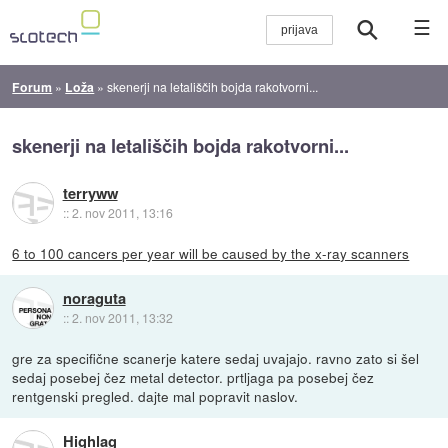
☰
Forum
»
Loža
»
skenerji na letališčih bojda rakotvorni...
skenerji na letališčih bojda rakotvorni...
terryww
::
2. nov 2011, 13:16
6 to 100 cancers per year will be caused by the x-ray scanners
noraguta
::
2. nov 2011, 13:32
gre za specifične scanerje katere sedaj uvajajo. ravno zato si šel
sedaj posebej čez metal detector. prtljaga pa posebej čez
rentgenski pregled. dajte mal popravit naslov.
Highlag