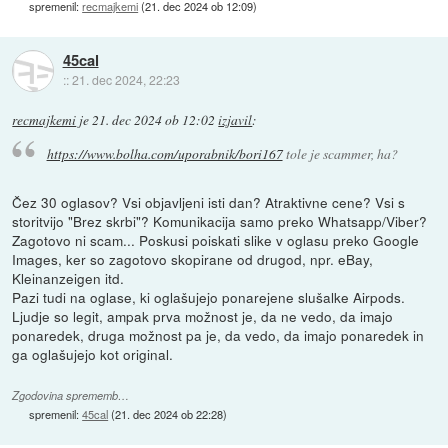
spremenil:
recmajkemi
(
21. dec 2024 ob 12:09
)
45cal
::
21. dec 2024, 22:23
recmajkemi
je
21. dec 2024 ob 12:02
izjavil
:
https://www.bolha.com/uporabnik/bori167
tole je scammer, ha?
Čez 30 oglasov? Vsi objavljeni isti dan? Atraktivne cene? Vsi s
storitvijo "Brez skrbi"? Komunikacija samo preko Whatsapp/Viber?
Zagotovo ni scam... Poskusi poiskati slike v oglasu preko Google
Images, ker so zagotovo skopirane od drugod, npr. eBay,
Kleinanzeigen itd.
Pazi tudi na oglase, ki oglašujejo ponarejene slušalke Airpods.
Ljudje so legit, ampak prva možnost je, da ne vedo, da imajo
ponaredek, druga možnost pa je, da vedo, da imajo ponaredek in
ga oglašujejo kot original.
Zgodovina sprememb…
spremenil:
45cal
(
21. dec 2024 ob 22:28
)