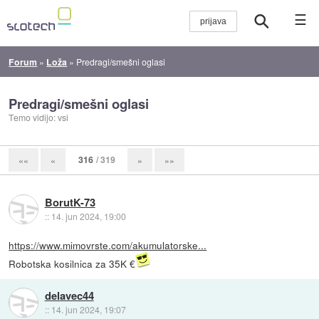
☰
Forum
»
Loža
»
Predragi/smešni oglasi
Predragi/smešni oglasi
Temo vidijo: vsi
316
/ 319
««
«
»
»»
BorutK-73
::
14. jun 2024, 19:00
https://www.mimovrste.com/akumulatorske...
Robotska kosilnica za 35K €
delavec44
::
14. jun 2024, 19:07