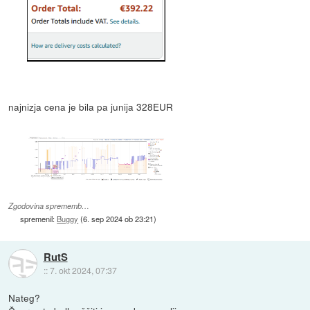
najnizja cena je bila pa junija 328EUR
Zgodovina sprememb…
spremenil:
Buggy
(
6. sep 2024 ob 23:21
)
RutS
::
7. okt 2024, 07:37
Nateg?