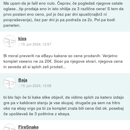
Ma upam da je falil eno nulo. Čeprav, če pogledaš njegove ostale
oglase...tip prodaja eno in isto ohišje za 3 različne cene! S tem da
prvo postavi eno ceno, pol jo čez par dni spusti(najbrž ni
povpraševanja), čez par dni jo pa podraža za 2x. Pol pa bodi
pameten.
kixs
::
15. jun 2024, 12:57
Bi moral preveriti na eBayu kaksne so cene prodanih. Verjetno
komplet vseeno ne za 20€. Sicer pa njegove stvari, njegova cena
in seveda ali si sploh zeli prodati...
Baja
::
15. jun 2024, 13:08
bi blo fajn če bi kake slike objavil, da vidimo sploh za katero izdajo
gre pa v kakšnem stanju je vse skupaj. drugače pa sem na hitro
oko na ebay vrgo pa bi za komplet znala biti cena čist ok. posebaj
če upoštevaš še 3 poštnine z ebaya.
FireSnake