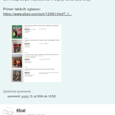
Primer takšnih oglasov:
https://www.ebay.com/sch/1249/i.html?_f...
Zgodovina sprememb…
spremenil:
opeter
(
3. jul 2024 ob 13:52
)
45cal