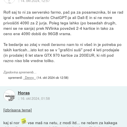
::
14. okt 2024, 12:57
Rofl saj to ni za serversko farmo, pač pa za posameznika, bi se rad
igral s selfhosted varianto ChatGPT-ja ali Dall-E in si ne more
privoščiti 4090 za 2 jurja. Poleg tega lahko (po besedah drugih,
meni se ne sanja) prek NVlinka povežeš 2-4 kartice in tako za
ceno ene 4090 dobiš do 96GB vrama.
Te bedarije so zdaj v modi čeravno nam to ni všeč in je potreba po
takih karticah...isto kot so se v "grafični suši" pred 4 leti prodajale
(in prodale) 6 let stare GTX 970 kartice za 200EUR, ki niti pod
razno niso bile vredne toliko.
Zgodovina sprememb…
spremenil:
_Denny_
(
14. okt 2024 ob 12:58
)
Horas
::
16. okt 2024, 01:58
[izbrisana tema]
kaj si nor
vse maš na netu, z modi itd... ne rečem za kakega