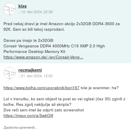
kixs
::
12. dec 2024, 22:38
Pred nekaj dnevi je imel Amazon akcijo 2x32GB DDR4-3600 za
92€. Sam so bili takoj razprodani.
Danes pa imajo te 2x32GB:
Corsair Vengeance DDR4 4000MHz C19 XMP 2.0 High
Performance Desktop Memory Kit
https://www.amazon.de/-/en/Corsair-Veng...
recmajkemi
::
21. dec 2024, 12:02
https://www.bolha.com/uporabnik/bori167
tole je scammer, ha?
Lol v trenutku, ko sem objavil ta post so vsi oglasi (čez 30) zginili z
bolhe. Res zgolj naključje ali skripta?
Dve reči sem imel še odprti zato screenshot
https://imgur.com/a/SwkOjlf
Zgodovina sprememb…