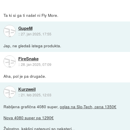
Ta ki si ga ti našel ni Fly More.
GupeM
::
27. jan 2025, 17:55
Jap, ne gledaš istega produkta.
FireSnake
::
28. jan 2025, 07:09
Aha, pol je pa drugače.
Kurzweil
::
21. feb 2025, 12:03
Rabljena grafična 4080 super,
oglas na Slo-Tech, cena 1350€
Nova 4080 super pa 1290€
Žalostno, kakšni nateguni so nekateri...