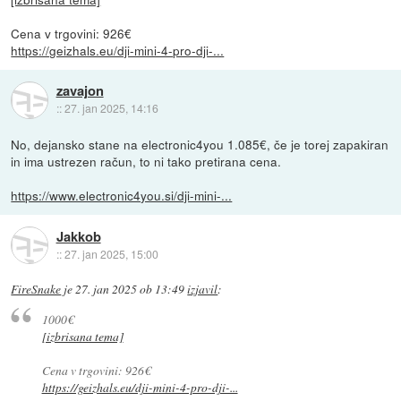
Cena v trgovini: 926€
https://geizhals.eu/dji-mini-4-pro-dji-...
zavajon
::
27. jan 2025, 14:16
No, dejansko stane na electronic4you 1.085€, če je torej zapakiran
in ima ustrezen račun, to ni tako pretirana cena.
https://www.electronic4you.si/dji-mini-...
Jakkob
::
27. jan 2025, 15:00
FireSnake
je
27. jan 2025 ob 13:49
izjavil
:
1000€
[izbrisana tema]
Cena v trgovini: 926€
https://geizhals.eu/dji-mini-4-pro-dji-...