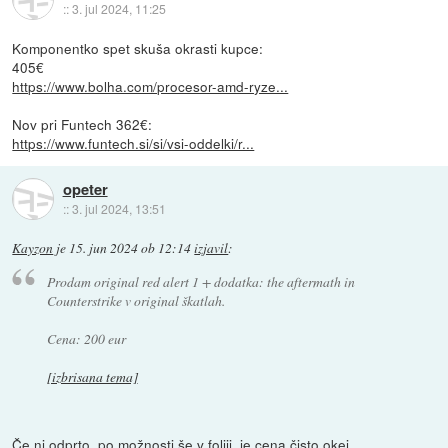
::
3. jul 2024, 11:25
Komponentko spet skuša okrasti kupce:
405€
https://www.bolha.com/procesor-amd-ryze...
Nov pri Funtech 362€:
https://www.funtech.si/si/vsi-oddelki/r...
opeter
::
3. jul 2024, 13:51
Kayzon
je
15. jun 2024 ob 12:14
izjavil
:
Prodam original red alert 1 + dodatka: the aftermath in
Counterstrike v original škatlah.
Cena: 200 eur
[izbrisana tema]
Če ni odprto, po možnosti še v foliji, je cena čisto okej.