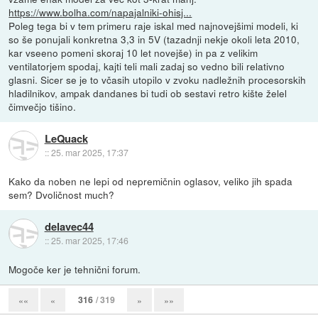
https://www.bolha.com/napajalniki-ohisj...
Poleg tega bi v tem primeru raje iskal med najnovejšimi modeli, ki
so še ponujali konkretna 3,3 in 5V (tazadnji nekje okoli leta 2010,
kar vseeno pomeni skoraj 10 let novejše) in pa z velikim
ventilatorjem spodaj, kajti teli mali zadaj so vedno bili relativno
glasni. Sicer se je to včasih utopilo v zvoku nadležnih procesorskih
hladilnikov, ampak dandanes bi tudi ob sestavi retro kište želel
čimvečjo tišino.
LeQuack
::
25. mar 2025, 17:37
Kako da noben ne lepi od nepremičnin oglasov, veliko jih spada
sem? Dvoličnost much?
delavec44
::
25. mar 2025, 17:46
Mogoče ker je tehnični forum.
316
/ 319
««
«
»
»»