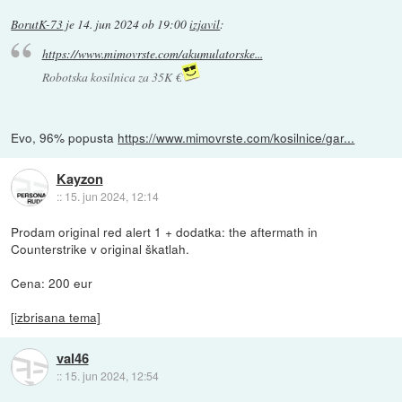
BorutK-73
je
14. jun 2024 ob 19:00
izjavil
:
https://www.mimovrste.com/akumulatorske...
Robotska kosilnica za 35K €
Evo, 96% popusta
https://www.mimovrste.com/kosilnice/gar...
Kayzon
::
15. jun 2024, 12:14
Prodam original red alert 1 + dodatka: the aftermath in
Counterstrike v original škatlah.
Cena: 200 eur
[izbrisana tema]
val46
::
15. jun 2024, 12:54