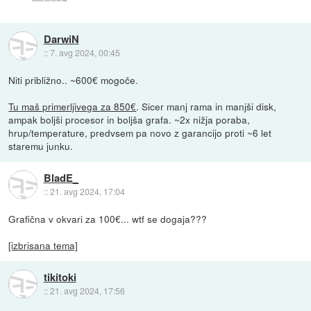
DarwiN
::
7. avg 2024, 00:45
Niti približno.. ~600€ mogoče.
Tu maš primerljivega za 850€
. Sicer manj rama in manjši disk,
ampak boljši procesor in boljša grafa. ~2x nižja poraba,
hrup/temperature, predvsem pa novo z garancijo proti ~6 let
staremu junku.
BladE_
::
21. avg 2024, 17:04
Grafična v okvari za 100€... wtf se dogaja???
[izbrisana tema]
tikitoki
::
21. avg 2024, 17:56