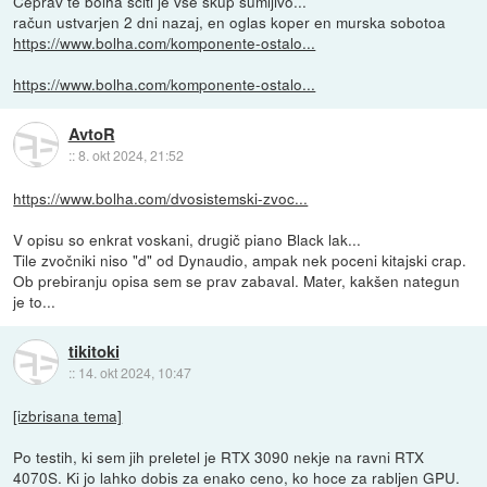
Čeprav te bolha ščiti je vse skup sumljivo...
račun ustvarjen 2 dni nazaj, en oglas koper en murska sobotoa
https://www.bolha.com/komponente-ostalo...
https://www.bolha.com/komponente-ostalo...
AvtoR
::
8. okt 2024, 21:52
https://www.bolha.com/dvosistemski-zvoc...
V opisu so enkrat voskani, drugič piano Black lak...
Tile zvočniki niso "d" od Dynaudio, ampak nek poceni kitajski crap.
Ob prebiranju opisa sem se prav zabaval. Mater, kakšen nategun
je to...
tikitoki
::
14. okt 2024, 10:47
[izbrisana tema]
Po testih, ki sem jih preletel je RTX 3090 nekje na ravni RTX
4070S. Ki jo lahko dobis za enako ceno, ko hoce za rabljen GPU.