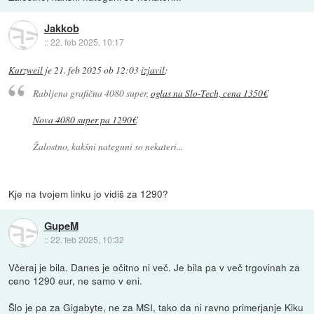
Jakkob
::
22. feb 2025, 10:17
Kurzweil
je
21. feb 2025 ob 12:03
izjavil
:
Rabljena grafična 4080 super,
oglas na Slo-Tech, cena 1350€
Nova 4080 super pa 1290€
Žalostno, kakšni nateguni so nekateri...
Kje na tvojem linku jo vidiš za 1290?
GupeM
::
22. feb 2025, 10:32
Včeraj je bila. Danes je očitno ni več. Je bila pa v več trgovinah za
ceno 1290 eur, ne samo v eni.
Šlo je pa za Gigabyte, ne za MSI, tako da ni ravno primerjanje Kiku