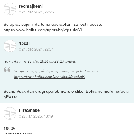
recmajkemi
::
21. dec 2024, 22:25
Se opravičujem, da temo uporabljam za test nečesa...
https://www.bolha.com/uporabnik/paulo69
45cal
::
21. dec 2024, 22:31
recmajkemi
je
21. dec 2024 ob 22:25
izjavil
:
Se opravičujem, da temo uporabljam za test nečesa...
https://www.bolha.com/uporabnik/paulo69
Scam. Vsak dan drugi uporabnik, iste slike. Bolha ne more narediti
ničesar.
FireSnake
::
27. jan 2025, 13:49
1000€
[izbrisana tema]