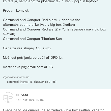
zbiratelja, samo enot za ploščkov tak ni več v pcjih in laptopih.
Prodam komplet:
Command and Conquer Red alert1 + dodatka the
aftermath+counterstike (vse v big box škatlah)
Command and Conquer Red alert2 + Yuris revenge (vse v big box
škatlah)
Command and Conquer Tiberium Sun
Cena za vse skupaj: 150 evrov
Možnost pošiljanja po pošti ali DPD-ju.
martinpovh.pl@gmail.com ali ZS
Zgodovina sprememb…
spremenil:
Horas
(
16. okt 2024 ob 01:58
)
GupeM
::
16. okt 2024, 07:04
Glede na to, da omenja, da so zadeve v big box škatlah, verjetno