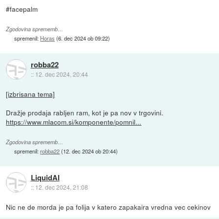
#facepalm
Zgodovina sprememb…
spremenil:
Horas
(
6. dec 2024 ob 09:22
)
robba22
::
12. dec 2024, 20:44
[izbrisana tema]
Dražje prodaja rabljen ram, kot je pa nov v trgovini.
https://www.mlacom.si/komponente/pomnil...
Zgodovina sprememb…
spremenil:
robba22
(
12. dec 2024 ob 20:44
)
LiquidAI
::
12. dec 2024, 21:08
Nic ne de morda je pa folija v katero zapakaira vredna vec cekinov