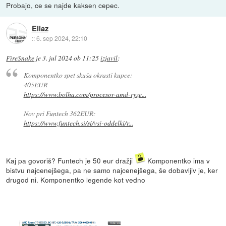
Probajo, ce se najde kaksen cepec.
Eliaz
::
6. sep 2024, 22:10
FireSnake
je
3. jul 2024 ob 11:25
izjavil
:
Komponentko spet skuša okrasti kupce:
405EUR
https://www.bolha.com/procesor-amd-ryze...
Nov pri Funtech 362EUR:
https://www.funtech.si/si/vsi-oddelki/r...
Kaj pa govoriš? Funtech je 50 eur dražji
Komponentko ima v
bistvu najcenejšega, pa ne samo najcenejšega, še dobavljiv je, ker
drugod ni. Komponentko legende kot vedno