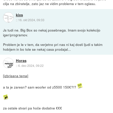
cilja na zbiratelje, zato jaz ne vidim problema v tem oglasu.
kixs
::
16. okt 2024, 09:33
Js tudi ne. Big Box so nekaj posebnega. Imam svojo kolekcijo
iger/programov.
Problem je le v tem, da verjetno pri nas ni kaj dosti ljudi s takim
hobijem in bo tole se nekaj casa prodajal...
Horas
::
6. dec 2024, 09:22
[izbrisana tema]
a ta je zaresn? sam woofer od z5500 150€?!?
za ostale stvari pa hoče dodatne €€€