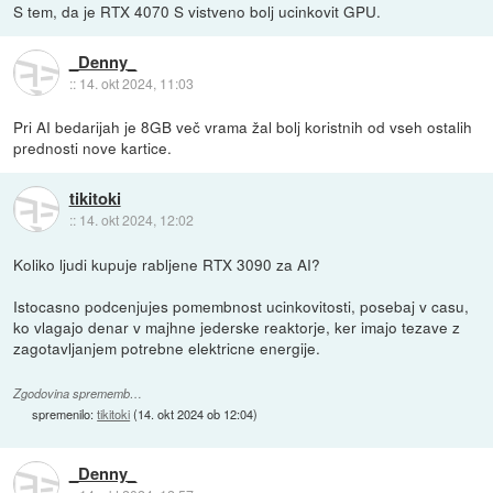
S tem, da je RTX 4070 S vistveno bolj ucinkovit GPU.
_Denny_
::
14. okt 2024, 11:03
Pri AI bedarijah je 8GB več vrama žal bolj koristnih od vseh ostalih
prednosti nove kartice.
tikitoki
::
14. okt 2024, 12:02
Koliko ljudi kupuje rabljene RTX 3090 za AI?
Istocasno podcenjujes pomembnost ucinkovitosti, posebaj v casu,
ko vlagajo denar v majhne jederske reaktorje, ker imajo tezave z
zagotavljanjem potrebne elektricne energije.
Zgodovina sprememb…
spremenilo:
tikitoki
(
14. okt 2024 ob 12:04
)
_Denny_