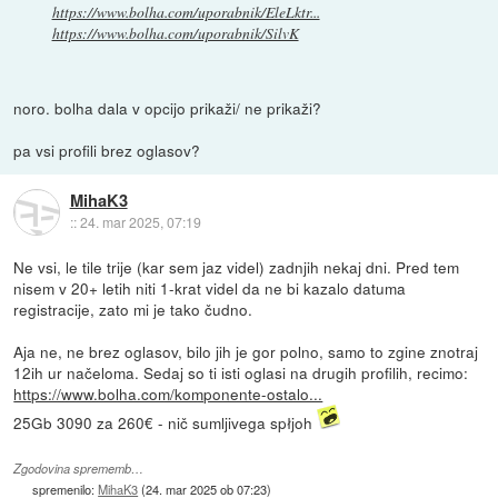
https://www.bolha.com/uporabnik/EleLktr...
https://www.bolha.com/uporabnik/SilvK
noro. bolha dala v opcijo prikaži/ ne prikaži?
pa vsi profili brez oglasov?
MihaK3
::
24. mar 2025, 07:19
Ne vsi, le tile trije (kar sem jaz videl) zadnjih nekaj dni. Pred tem
nisem v 20+ letih niti 1-krat videl da ne bi kazalo datuma
registracije, zato mi je tako čudno.
Aja ne, ne brez oglasov, bilo jih je gor polno, samo to zgine znotraj
12ih ur načeloma. Sedaj so ti isti oglasi na drugih profilih, recimo:
https://www.bolha.com/komponente-ostalo...
25Gb 3090 za 260€ - nič sumljivega spłjoh
Zgodovina sprememb…
spremenilo:
MihaK3
(
24. mar 2025 ob 07:23
)