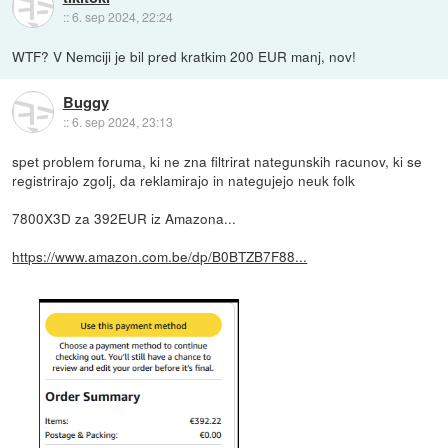
::
6. sep 2024, 22:24
WTF? V Nemciji je bil pred kratkim 200 EUR manj, nov!
Buggy
::
6. sep 2024, 23:13
spet problem foruma, ki ne zna filtrirat nategunskih racunov, ki se
registrirajo zgolj, da reklamirajo in nategujejo neuk folk
7800X3D za 392EUR iz Amazona...
https://www.amazon.com.be/dp/B0BTZB7F88...