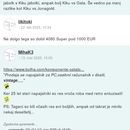
jabolk s Kiku jabolki, ampak bolj Kiku vs Gala. Še vedno pa manj
razlike kot Kiku vs Jonagold.
tikitoki
::
22. feb 2025, 10:34
Ne dolgo tega so dobil 4080 Super pod 1000 EUR
MihaK3
::
13. mar 2025, 15:05
https://www.bolha.com/komponente-ostalo...
"
Prodaja se napajalnik za PC,osebmi računalnik v škatli,
"
vintage
,,,,,
Ker 25 let stari napajalniki so res vroča roba med retro entuziasti!
PS: Tagani so bili včasih res eni boljših, ampak od takrat je minilo
nekaj desetletij...
Zgodovina sprememb…
spremenilo:
MihaK3
(
13. mar 2025 ob 15:06
)