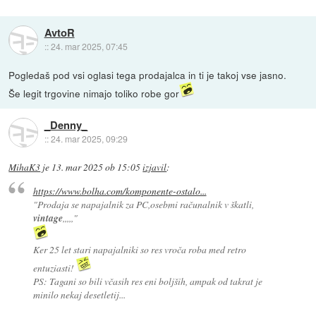
AvtoR
::
24. mar 2025, 07:45
Pogledaš pod vsi oglasi tega prodajalca in ti je takoj vse jasno.
Še legit trgovine nimajo toliko robe gor
_Denny_
::
24. mar 2025, 09:29
MihaK3
je
13. mar 2025 ob 15:05
izjavil
:
https://www.bolha.com/komponente-ostalo...
"
Prodaja se napajalnik za PC,osebmi računalnik v škatli,
vintage
,,,,,
"
Ker 25 let stari napajalniki so res vroča roba med retro
entuziasti!
PS: Tagani so bili včasih res eni boljših, ampak od takrat je
minilo nekaj desetletij...