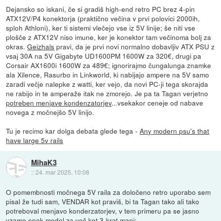
Dejansko so iskani, če si gradiš high-end retro PC brez 4-pin
ATX12V/P4 konektorja (praktično večina v prvi polovici 2000ih,
sploh Athloni), ker ti sistemi vlečejo vse iz 5V linije; še niti vse
plošče z ATX12V niso imune, ker je konektor tam večinoma bolj za
okras.
Geizhals
pravi, da je prvi novi normalno dobavljiv ATX PSU z
vsaj 30A na 5V Gigabyte UD1600PM 1600W za 320€, drugi pa
Corsair AX1600i 1600W za 489€; ignorirajmo čungalunga znamke
ala Xilence, Rasurbo in Linkworld, ki nabijajo ampere na 5V samo
zaradi večje nalepke z watti, ker vejo, da novi PC-ji tega skorajda
ne rabijo in te amperaže itak ne zmorejo. Je pa ta Tagan verjetno
potreben menjave kondenzatorjev
...vsekakor ceneje od nabave
novega z močnejšo 5V linijo.
Tu je recimo kar dolga debata glede tega -
Any modern psu's that
have large 5v rails
MihaK3
::
24. mar 2025, 10:08
O pomembnosti močnega 5V raila za določeno retro uporabo sem
pisal že tudi sam, VENDAR kot praviš, bi ta Tagan tako ali tako
potreboval menjavo konderzatorjev, v tem primeru pa se jasno
vzame enak model za več kot 3-krat manj: