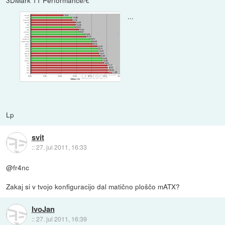
...
Lp
svit
::
27. jul 2011, 16:33
@fr4nc
Zakaj si v tvojo konfiguracijo dal matično ploščo mATX?
IvoJan
::
27. jul 2011, 16:39