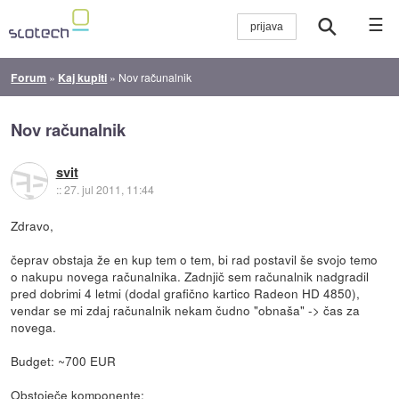
☰
Forum
»
Kaj kupiti
»
Nov računalnik
Nov računalnik
svit
::
27. jul 2011, 11:44
Zdravo,
čeprav obstaja že en kup tem o tem, bi rad postavil še svojo temo
o nakupu novega računalnika. Zadnjič sem računalnik nadgradil
pred dobrimi 4 letmi (dodal grafično kartico Radeon HD 4850),
vendar se mi zdaj računalnik nekam čudno "obnaša" -> čas za
novega.
Budget: ~700 EUR
Obstoječe komponente: