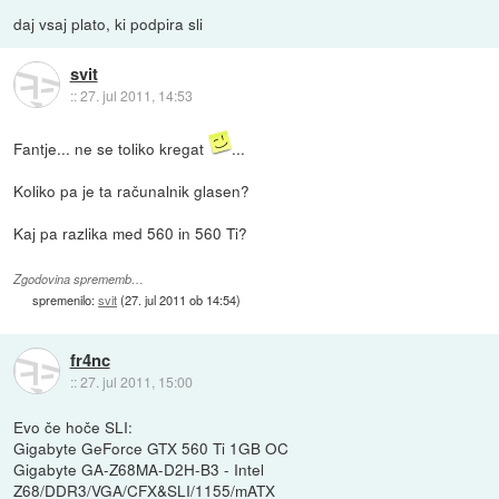
daj vsaj plato, ki podpira sli
svit
::
27. jul 2011, 14:53
Fantje... ne se toliko kregat
...
Koliko pa je ta računalnik glasen?
Kaj pa razlika med 560 in 560 Ti?
Zgodovina sprememb…
spremenilo:
svit
(
27. jul 2011 ob 14:54
)
fr4nc
::
27. jul 2011, 15:00
Evo če hoče SLI:
Gigabyte GeForce GTX 560 Ti 1GB OC
Gigabyte GA-Z68MA-D2H-B3 - Intel
Z68/DDR3/VGA/CFX&SLI/1155/mATX