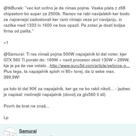
@tkBurek: ''vec kot ocitno je da nimas pojma. Vsaka plata z z68
chipsetom bo super za 2500k. Ramov ne rabi navijalskih ker bodo
ze najcenejsi zadostovali ker rami nimajo veze pri navijanju, in
razlike med 1333 in 1600 ne bos opazil. Pa zotac je dosti boljsa
firma od palita.''
+1
@Samurai: Ti res nimaš pojma 500W napajalnik bi dal noter, kjer
GTX 560 Ti porabi do: 169W + navit procesor okoli 130W = 299W,
kje je pa še vse ostalo...
http://www.guru3d.com/article/geforce-g...
Plus tega, ta napajalnik sploh ni 80+ torej, da iz sebe max.
399,9W!
pa kdo bi dal 90€ za napajalnik, ker ga ne bo rabil nikoli... - jazbec
je napisal: močnejši napajalnik (dovolj za gtx560 ti sli)
Povrh še brat ne znaš...
Lp
Samurai