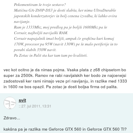
Pokomentiram še tvojo sestavo?
Matična GA-Z68P-DS3 je dosti slabša, ker nima UltraDurable
japonskih konderzatorjev in bolj cenena izvedba, ki lahko ovira
navijanje.
Ram je 1333Mhz, moj predlog pa je boljši 1600Mhz pa še
Corsair, najboljši navijaški RAM.
Corsair napajalnik imaš boljši, ampak če grafična kuri komaj
170W, procesor pa 95W (navit 130W) pe še malo periferije in to
porabi slabih 350W navit.
Pa Zotac in Palit sta kar tam tam po kvaliteti.
vec kot ocitno je da nimas pojma. Vsaka plata z z68 chipsetom bo
super za 2500k. Ramov ne rabi navijalskih ker bodo ze najcenejsi
zadostovali ker rami nimajo veze pri navijanju, in razlike med 1333
in 1600 ne bos opazil. Pa zotac je dosti boljsa firma od palita.
svit
::
27. jul 2011, 13:31
Zdravo...
kakšna pa je razlika me Geforce GTX 560 in Geforce GTX 560 TI?