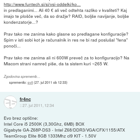
http://www.funtech.si/si/vsi-oddelki/ko...
in predlaganimi... Ali 40 € ali več odtehta razliko v kvaliteti? Kaj
imajo te plošče več, da so dražje? RAID, boljše navijanje, boljše
kondenzatorje...?
Prav tako me zanima kako glasne so predlagane konfiguracije?
Spim v isti sobi kot je računalnik in res ne bi rad poslušal "fena"
ponoči...
Prav tako me zanima ali ni 600W preveč za to konfiguracijo? Na
Mlacom strani namreč piše, da ta sistem kuri ~265 W.
Zgodovina sprememb…
spremenilo:
svit
(
27. jul 2011 ob 12:33
)
fr4nc
::
27. jul 2011, 12:34
Evo brez optične:
Intel Core i5 2500K (3,30Ghz, 6MB) BOX
Gigabyte GA-Z68P-DS3 - Intel Z68/DDR3/VGA/CFX/1155/ATX
TeamGroup Elite 8GB 1333Mhz cl9 KIT - 1.50V