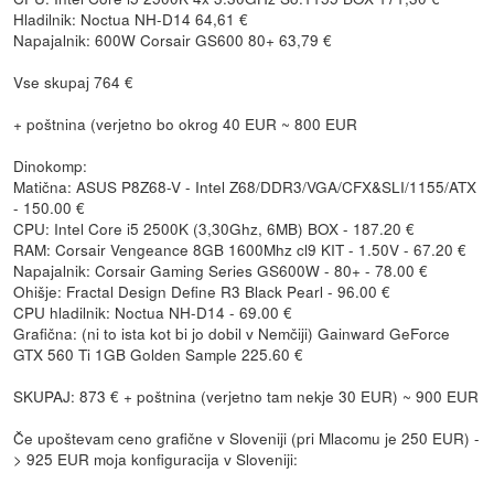
Hladilnik: Noctua NH-D14 64,61 €
Napajalnik: 600W Corsair GS600 80+ 63,79 €
Vse skupaj 764 €
+ poštnina (verjetno bo okrog 40 EUR ~ 800 EUR
Dinokomp:
Matična: ASUS P8Z68-V - Intel Z68/DDR3/VGA/CFX&SLI/1155/ATX
- 150.00 €
CPU: Intel Core i5 2500K (3,30Ghz, 6MB) BOX - 187.20 €
RAM: Corsair Vengeance 8GB 1600Mhz cl9 KIT - 1.50V - 67.20 €
Napajalnik: Corsair Gaming Series GS600W - 80+ - 78.00 €
Ohišje: Fractal Design Define R3 Black Pearl - 96.00 €
CPU hladilnik: Noctua NH-D14 - 69.00 €
Grafična: (ni to ista kot bi jo dobil v Nemčiji) Gainward GeForce
GTX 560 Ti 1GB Golden Sample 225.60 €
SKUPAJ: 873 € + poštnina (verjetno tam nekje 30 EUR) ~ 900 EUR
Če upoštevam ceno grafične v Sloveniji (pri Mlacomu je 250 EUR) -
> 925 EUR moja konfiguracija v Sloveniji: