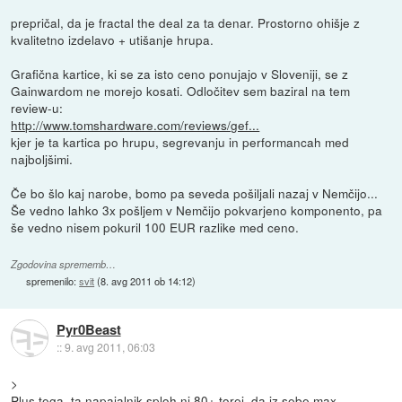
prepričal, da je fractal the deal za ta denar. Prostorno ohišje z
kvalitetno izdelavo + utišanje hrupa.
Grafična kartice, ki se za isto ceno ponujajo v Sloveniji, se z
Gainwardom ne morejo kosati. Odločitev sem baziral na tem
review-u:
http://www.tomshardware.com/reviews/gef...
kjer je ta kartica po hrupu, segrevanju in performancah med
najboljšimi.
Če bo šlo kaj narobe, bomo pa seveda pošiljali nazaj v Nemčijo...
Še vedno lahko 3x pošljem v Nemčijo pokvarjeno komponento, pa
še vedno nisem pokuril 100 EUR razlike med ceno.
Zgodovina sprememb…
spremenilo:
svit
(
8. avg 2011 ob 14:12
)
Pyr0Beast
::
9. avg 2011, 06:03
>
Plus tega, ta napajalnik sploh ni 80+ torej, da iz sebe max.