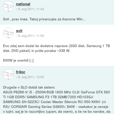
national
::
8. avg 2011, 11:43
Svit , prav imas. Takoj privarcujes za licencne Win...
svit
::
8. avg 2011, 11:55
Evo zdaj sem dodal še dodatne naprave (SSD disk, Samsung 1 TB
disk, DVD pekač) in pride poraba ~338 W.
600W je overkill [:;]
fr4nc
::
8. avg 2011, 12:50
Drugače v SLO dobiš tak sistem:
ASUS P8Z68-V/ i5 - 2500K/8GB 1600 MHz CL9/ GeForce GTX 560
Ti 1GB DDR5/ SAMSUNG F3 1TB 32MB/7200 HD103SJ/
SAMSUNG SH-S223C/ Cooler Master Silencio RC-550-KKN1 (ni
R3)/ CORSAIR Gaming Series GS600< 840€ - vsekakor je ceneje
v tujini, saj je to razumljivo (upam, da vsem), a če ne bo narobe, da