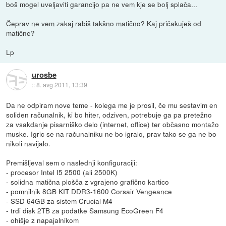
boš mogel uveljaviti garancijo pa ne vem kje se bolj splača...
Čeprav ne vem zakaj rabiš takšno matično? Kaj pričakuješ od
matične?
Lp
urosbe
::
8. avg 2011, 13:39
Da ne odpiram nove teme - kolega me je prosil, če mu sestavim en
soliden računalnik, ki bo hiter, odziven, potrebuje ga pa pretežno
za vsakdanje pisarniško delo (internet, office) ter občasno montažo
muske. Igric se na računalniku ne bo igralo, prav tako se ga ne bo
nikoli navijalo.
Premišljeval sem o naslednji konfiguraciji:
- procesor Intel I5 2500 (ali 2500K)
- solidna matična plošča z vgrajeno grafično kartico
- pomnilnik 8GB KIT DDR3-1600 Corsair Vengeance
- SSD 64GB za sistem Crucial M4
- trdi disk 2TB za podatke Samsung EcoGreen F4
- ohišje z napajalnikom