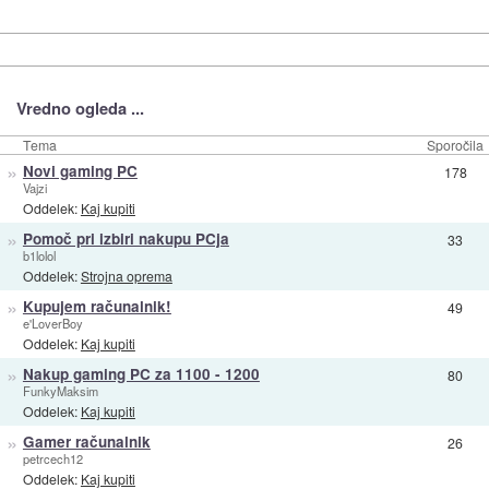
Vredno ogleda ...
Tema
Sporočila
»
Novi gaming PC
178
Vajzi
Oddelek:
Kaj kupiti
»
Pomoč pri izbiri nakupu PCja
33
b1lolol
Oddelek:
Strojna oprema
»
Kupujem računalnik!
49
e'LoverBoy
Oddelek:
Kaj kupiti
»
Nakup gaming PC za 1100 - 1200
80
FunkyMaksim
Oddelek:
Kaj kupiti
»
Gamer računalnik
26
petrcech12
Oddelek:
Kaj kupiti