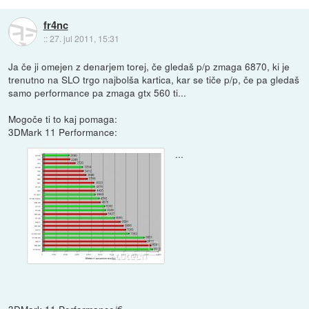
fr4nc
::
27. jul 2011, 15:31
Ja če ji omejen z denarjem torej, če gledaš p/p zmaga 6870, ki je
trenutno na SLO trgo najbolša kartica, kar se tiče p/p, če pa gledaš
samo performance pa zmaga gtx 560 ti...
Mogoče ti to kaj pomaga:
3DMark 11 Performance:
...
3DMark 11 Performance/€