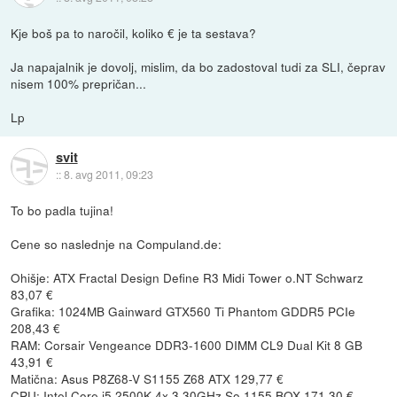
Kje boš pa to naročil, koliko € je ta sestava?
Ja napajalnik je dovolj, mislim, da bo zadostoval tudi za SLI, čeprav
nisem 100% prepričan...
Lp
svit
::
8. avg 2011, 09:23
To bo padla tujina!
Cene so naslednje na Compuland.de:
Ohišje: ATX Fractal Design Define R3 Midi Tower o.NT Schwarz
83,07 €
Grafika: 1024MB Gainward GTX560 Ti Phantom GDDR5 PCIe
208,43 €
RAM: Corsair Vengeance DDR3-1600 DIMM CL9 Dual Kit 8 GB
43,91 €
Matična: Asus P8Z68-V S1155 Z68 ATX 129,77 €
CPU: Intel Core i5 2500K 4x 3.30GHz So.1155 BOX 171,30 €