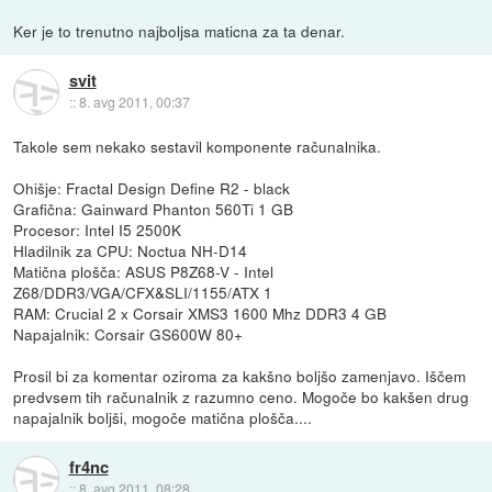
Ker je to trenutno najboljsa maticna za ta denar.
svit
::
8. avg 2011, 00:37
Takole sem nekako sestavil komponente računalnika.
Ohišje: Fractal Design Define R2 - black
Grafična: Gainward Phanton 560Ti 1 GB
Procesor: Intel I5 2500K
Hladilnik za CPU: Noctua NH-D14
Matična plošča: ASUS P8Z68-V - Intel
Z68/DDR3/VGA/CFX&SLI/1155/ATX 1
RAM: Crucial 2 x Corsair XMS3 1600 Mhz DDR3 4 GB
Napajalnik: Corsair GS600W 80+
Prosil bi za komentar oziroma za kakšno boljšo zamenjavo. Iščem
predvsem tih računalnik z razumno ceno. Mogoče bo kakšen drug
napajalnik boljši, mogoče matična plošča....
fr4nc
::
8. avg 2011, 08:28