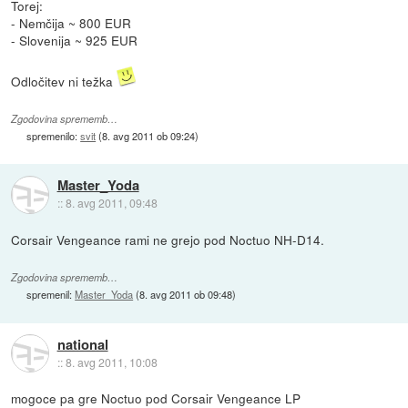
Torej:
- Nemčija ~ 800 EUR
- Slovenija ~ 925 EUR
Odločitev ni težka
Zgodovina sprememb…
spremenilo:
svit
(
8. avg 2011 ob 09:24
)
Master_Yoda
::
8. avg 2011, 09:48
Corsair Vengeance rami ne grejo pod Noctuo NH-D14.
Zgodovina sprememb…
spremenil:
Master_Yoda
(
8. avg 2011 ob 09:48
)
national
::
8. avg 2011, 10:08
mogoce pa gre Noctuo pod Corsair Vengeance LP