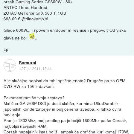
orsair Gaming Series GS600W - 80+
ANTEC Three Hundred
ZOTAC GeForce GTX 560 Ti 1GB
693.60 € @dinokomp.si
Glede 600W... Ti povem en dober in resničen pregovor: Od viška
glava ne boli
...
Lp
Samurai
::
27. jul 2011, 12:44
A je slučajno napisal da rabi optično enoto? Drugače pa so OEM
DVD-RW za 15€ z davkom.
Pokomentiram še tvojo sestavo?
Matična GA-Z68P-DS3 je dosti slabša, ker nima UltraDurable
japonskih konderzatorjev in bolj cenena izvedba, ki lahko ovira
navijanje.
Ram je 1333Mhz, moj predlog pa je boljši 1600Mhz pa še Corsair,
najboljši navijaški RAM.
Corsair napajalnik imaš boljši, ampak če grafična kuri komaj 170W,