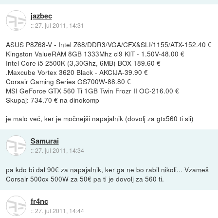
jazbec
::
27. jul 2011, 14:31
ASUS P8Z68-V - Intel Z68/DDR3/VGA/CFX&SLI/1155/ATX-152.40 €
Kingston ValueRAM 8GB 1333Mhz cl9 KIT - 1.50V-48.00 €
Intel Core i5 2500K (3,30Ghz, 6MB) BOX-189.60 €
.Maxcube Vortex 3620 Black - AKCIJA-39.90 €
Corsair Gaming Series GS700W-88.80 €
MSI GeForce GTX 560 Ti 1GB Twin Frozr II OC-216.00 €
Skupaj: 734.70 € na dinokomp
je malo več, ker je močnejši napajalnik (dovolj za gtx560 ti sli)
Samurai
::
27. jul 2011, 14:34
pa kdo bi dal 90€ za napajalnik, ker ga ne bo rabil nikoli... Vzameš
Corsair 500cx 500W za 50€ pa ti je dovolj za 560 ti.
fr4nc
::
27. jul 2011, 14:44