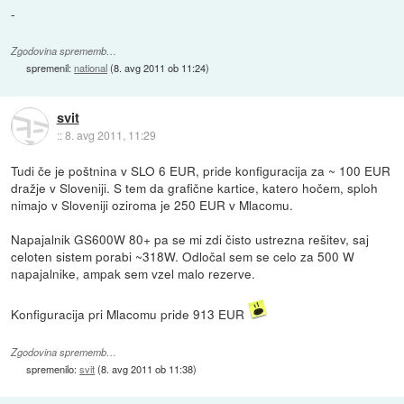
-
Zgodovina sprememb…
spremenil:
national
(
8. avg 2011 ob 11:24
)
svit
::
8. avg 2011, 11:29
Tudi če je poštnina v SLO 6 EUR, pride konfiguracija za ~ 100 EUR
dražje v Sloveniji. S tem da grafične kartice, katero hočem, sploh
nimajo v Sloveniji oziroma je 250 EUR v Mlacomu.
Napajalnik GS600W 80+ pa se mi zdi čisto ustrezna rešitev, saj
celoten sistem porabi ~318W. Odločal sem se celo za 500 W
napajalnike, ampak sem vzel malo rezerve.
Konfiguracija pri Mlacomu pride 913 EUR
Zgodovina sprememb…
spremenilo:
svit
(
8. avg 2011 ob 11:38
)