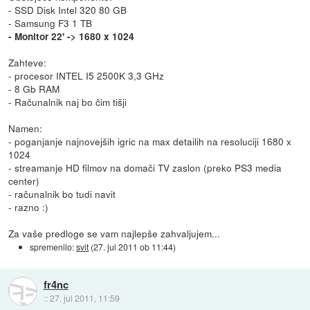
- SSD Disk Intel 320 80 GB
- Samsung F3 1 TB
- Monitor 22' -> 1680 x 1024
Zahteve:
- procesor INTEL I5 2500K 3,3 GHz
- 8 Gb RAM
- Računalnik naj bo čim tišji
Namen:
- poganjanje najnovejših igric na max detailih na resoluciji 1680 x
1024
- streamanje HD filmov na domači TV zaslon (preko PS3 media
center)
- računalnik bo tudi navit
- razno :)
Za vaše predloge se vam najlepše zahvaljujem...
spremenilo:
svit
(
27. jul 2011 ob 11:44
)
fr4nc
::
27. jul 2011, 11:59