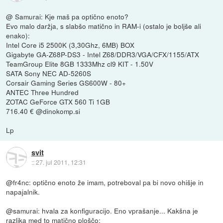
@ Samurai: Kje maš pa optično enoto?
Evo malo daržja, s slabšo matično in RAM-i (ostalo je boljše ali
enako):
Intel Core i5 2500K (3,30Ghz, 6MB) BOX
Gigabyte GA-Z68P-DS3 - Intel Z68/DDR3/VGA/CFX/1155/ATX
TeamGroup Elite 8GB 1333Mhz cl9 KIT - 1.50V
SATA Sony NEC AD-5260S
Corsair Gaming Series GS600W - 80+
ANTEC Three Hundred
ZOTAC GeForce GTX 560 Ti 1GB
716.40 € @dinokomp.si
Lp
svit
::
27. jul 2011, 12:31
@fr4nc: optično enoto že imam, potreboval pa bi novo ohišje in
napajalnik.
@samurai: hvala za konfiguracijo. Eno vprašanje... Kakšna je
razlika med to matično ploščo: