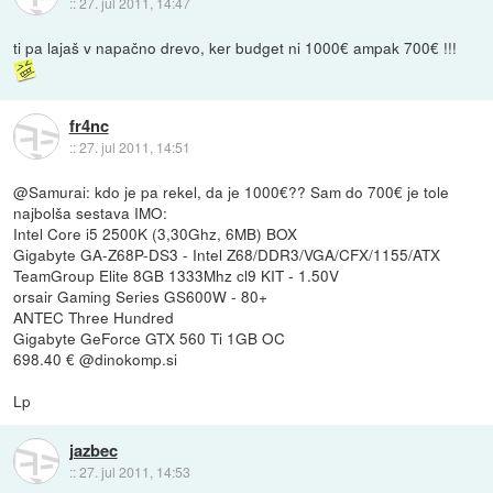
::
27. jul 2011, 14:47
ti pa lajaš v napačno drevo, ker budget ni 1000€ ampak 700€ !!!
fr4nc
::
27. jul 2011, 14:51
@Samurai: kdo je pa rekel, da je 1000€?? Sam do 700€ je tole
najbolša sestava IMO:
Intel Core i5 2500K (3,30Ghz, 6MB) BOX
Gigabyte GA-Z68P-DS3 - Intel Z68/DDR3/VGA/CFX/1155/ATX
TeamGroup Elite 8GB 1333Mhz cl9 KIT - 1.50V
orsair Gaming Series GS600W - 80+
ANTEC Three Hundred
Gigabyte GeForce GTX 560 Ti 1GB OC
698.40 € @dinokomp.si
Lp
jazbec
::
27. jul 2011, 14:53