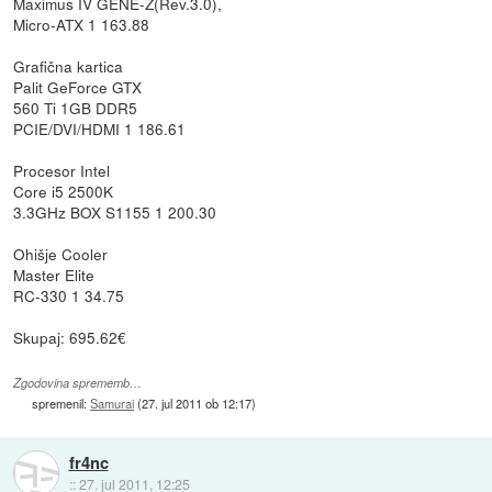
Maximus IV GENE-Z(Rev.3.0),
Micro-ATX 1 163.88
Grafična kartica
Palit GeForce GTX
560 Ti 1GB DDR5
PCIE/DVI/HDMI 1 186.61
Procesor Intel
Core i5 2500K
3.3GHz BOX S1155 1 200.30
Ohišje Cooler
Master Elite
RC-330 1 34.75
Skupaj: 695.62€
Zgodovina sprememb…
spremenil:
Samurai
(
27. jul 2011 ob 12:17
)
fr4nc
::
27. jul 2011, 12:25