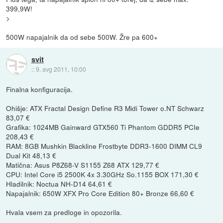
399,9W!
>
500W napajalnik da od sebe 500W. Žre pa 600+
svit
::
9. avg 2011, 10:00
Finalna konfiguracija.
Ohišje: ATX Fractal Design Define R3 Midi Tower o.NT Schwarz
83,07 €
Grafika: 1024MB Gainward GTX560 Ti Phantom GDDR5 PCIe
208,43 €
RAM: 8GB Mushkin Blackline Frostbyte DDR3-1600 DIMM CL9
Dual Kit 48,13 €
Matična: Asus P8Z68-V S1155 Z68 ATX 129,77 €
CPU: Intel Core i5 2500K 4x 3.30GHz So.1155 BOX 171,30 €
Hladilnik: Noctua NH-D14 64,61 €
Napajalnik: 650W XFX Pro Core Edition 80+ Bronze 66,60 €
Hvala vsem za predloge in opozorila.