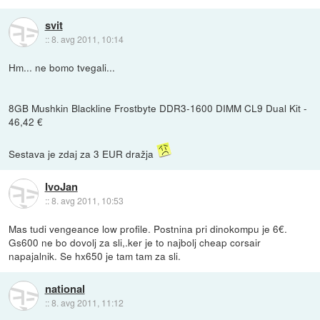
svit
::
8. avg 2011, 10:14
Hm... ne bomo tvegali...
8GB Mushkin Blackline Frostbyte DDR3-1600 DIMM CL9 Dual Kit -
46,42 €
Sestava je zdaj za 3 EUR dražja
IvoJan
::
8. avg 2011, 10:53
Mas tudi vengeance low profile. Postnina pri dinokompu je 6€.
Gs600 ne bo dovolj za sli,.ker je to najbolj cheap corsair
napajalnik. Se hx650 je tam tam za sli.
national
::
8. avg 2011, 11:12