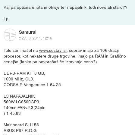
Kaj pa optična enota in ohišje ter napajalnik, tudi novo ali staro??
Lp
Samurai
::
27. jul 2011, 12:16
Tole sem našel na
www.sestavi.si
, čeprav imajo za 10€ dražji
procesor, kot nekatere druge trgovine, imajo pa RAM in Grafično
cenejšo (lahko pa povprašaš če izravnajo ceno?)
DDR3-RAM KIT 8 GB,
1600 MHz, CL9,
CORSAIR Vengeance 1 64.25
LC NAPAJALNIK
560W LC6560GP3,
140mmFANv2.3(24pin
) 1 45.83
Mainboard S-1155
ASUS P67 R.O.G