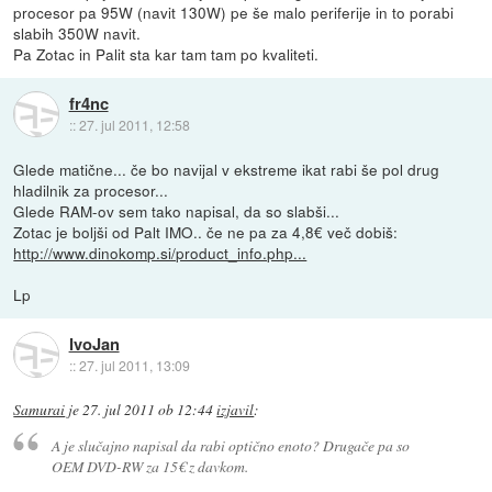
procesor pa 95W (navit 130W) pe še malo periferije in to porabi
slabih 350W navit.
Pa Zotac in Palit sta kar tam tam po kvaliteti.
fr4nc
::
27. jul 2011, 12:58
Glede matične... če bo navijal v ekstreme ikat rabi še pol drug
hladilnik za procesor...
Glede RAM-ov sem tako napisal, da so slabši...
Zotac je boljši od Palt IMO.. če ne pa za 4,8€ več dobiš:
http://www.dinokomp.si/product_info.php...
Lp
IvoJan
::
27. jul 2011, 13:09
Samurai
je
27. jul 2011 ob 12:44
izjavil
:
A je slučajno napisal da rabi optično enoto? Drugače pa so
OEM DVD-RW za 15€ z davkom.