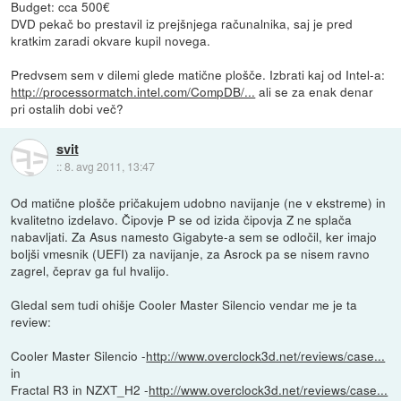
Budget: cca 500€
DVD pekač bo prestavil iz prejšnjega računalnika, saj je pred
kratkim zaradi okvare kupil novega.
Predvsem sem v dilemi glede matične plošče. Izbrati kaj od Intel-a:
http://processormatch.intel.com/CompDB/...
ali se za enak denar
pri ostalih dobi več?
svit
::
8. avg 2011, 13:47
Od matične plošče pričakujem udobno navijanje (ne v ekstreme) in
kvalitetno izdelavo. Čipovje P se od izida čipovja Z ne splača
nabavljati. Za Asus namesto Gigabyte-a sem se odločil, ker imajo
boljši vmesnik (UEFI) za navijanje, za Asrock pa se nisem ravno
zagrel, čeprav ga ful hvalijo.
Gledal sem tudi ohišje Cooler Master Silencio vendar me je ta
review:
Cooler Master Silencio -
http://www.overclock3d.net/reviews/case...
in
Fractal R3 in NZXT_H2 -
http://www.overclock3d.net/reviews/case...