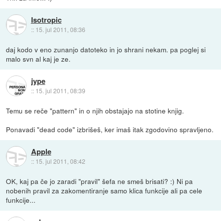
Isotropic
::
15. jul 2011, 08:36
daj kodo v eno zunanjo datoteko in jo shrani nekam. pa poglej si
malo svn al kaj je ze.
jype
::
15. jul 2011, 08:39
Temu se reče "pattern" in o njih obstajajo na stotine knjig.
Ponavadi "dead code" izbrišeš, ker imaš itak zgodovino spravljeno.
Apple
::
15. jul 2011, 08:42
OK, kaj pa če jo zaradi "pravil" šefa ne smeš brisati? :) Ni pa
nobenih pravil za zakomentiranje samo klica funkcije ali pa cele
funkcije...