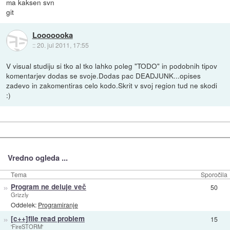
ma kaksen svn
git
Looooooka
::
20. jul 2011, 17:55
V visual studiju si tko al tko lahko poleg "TODO" in podobnih tipov
komentarjev dodas se svoje.Dodas pac DEADJUNK...opises
zadevo in zakomentiras celo kodo.Skrit v svoj region tud ne skodi
:)
Vredno ogleda ...
Tema
Sporočila
»
Program ne deluje več
50
Grizzly
Oddelek:
Programiranje
»
[c++]file read problem
15
'FireSTORM'