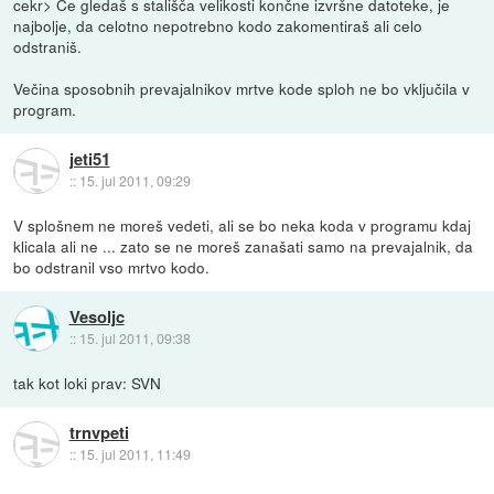
cekr> Če gledaš s stališča velikosti končne izvršne datoteke, je
najbolje, da celotno nepotrebno kodo zakomentiraš ali celo
odstraniš.
Večina sposobnih prevajalnikov mrtve kode sploh ne bo vključila v
program.
jeti51
::
15. jul 2011, 09:29
V splošnem ne moreš vedeti, ali se bo neka koda v programu kdaj
klicala ali ne ... zato se ne moreš zanašati samo na prevajalnik, da
bo odstranil vso mrtvo kodo.
Vesoljc
::
15. jul 2011, 09:38
tak kot loki prav: SVN
trnvpeti
::
15. jul 2011, 11:49