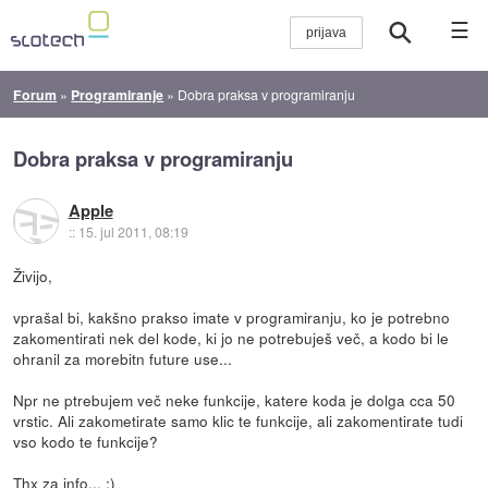
☰
Forum
»
Programiranje
»
Dobra praksa v programiranju
Dobra praksa v programiranju
Apple
::
15. jul 2011, 08:19
Živijo,
vprašal bi, kakšno prakso imate v programiranju, ko je potrebno
zakomentirati nek del kode, ki jo ne potrebuješ več, a kodo bi le
ohranil za morebitn future use...
Npr ne ptrebujem več neke funkcije, katere koda je dolga cca 50
vrstic. Ali zakometirate samo klic te funkcije, ali zakomentirate tudi
vso kodo te funkcije?
Thx za info... :)