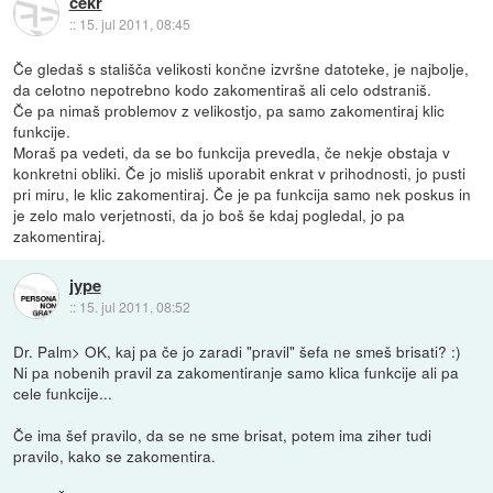
cekr
::
15. jul 2011, 08:45
Če gledaš s stališča velikosti končne izvršne datoteke, je najbolje,
da celotno nepotrebno kodo zakomentiraš ali celo odstraniš.
Če pa nimaš problemov z velikostjo, pa samo zakomentiraj klic
funkcije.
Moraš pa vedeti, da se bo funkcija prevedla, če nekje obstaja v
konkretni obliki. Če jo misliš uporabit enkrat v prihodnosti, jo pusti
pri miru, le klic zakomentiraj. Če je pa funkcija samo nek poskus in
je zelo malo verjetnosti, da jo boš še kdaj pogledal, jo pa
zakomentiraj.
jype
::
15. jul 2011, 08:52
Dr. Palm> OK, kaj pa če jo zaradi "pravil" šefa ne smeš brisati? :)
Ni pa nobenih pravil za zakomentiranje samo klica funkcije ali pa
cele funkcije...
Če ima šef pravilo, da se ne sme brisat, potem ima ziher tudi
pravilo, kako se zakomentira.