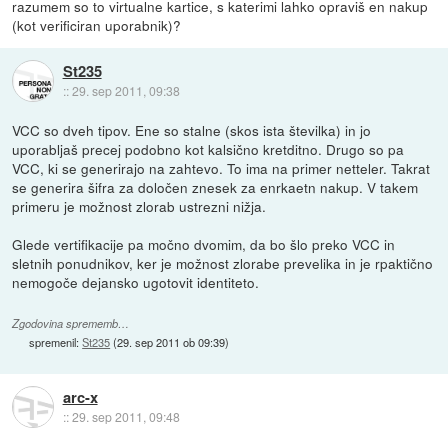
razumem so to virtualne kartice, s katerimi lahko opraviš en nakup
(kot verificiran uporabnik)?
St235
::
29. sep 2011, 09:38
VCC so dveh tipov. Ene so stalne (skos ista številka) in jo
uporabljaš precej podobno kot kalsično kretditno. Drugo so pa
VCC, ki se generirajo na zahtevo. To ima na primer netteler. Takrat
se generira šifra za določen znesek za enrkaetn nakup. V takem
primeru je možnost zlorab ustrezni nižja.
Glede vertifikacije pa močno dvomim, da bo šlo preko VCC in
sletnih ponudnikov, ker je možnost zlorabe prevelika in je rpaktično
nemogoče dejansko ugotovit identiteto.
Zgodovina sprememb…
spremenil:
St235
(
29. sep 2011 ob 09:39
)
arc-x
::
29. sep 2011, 09:48