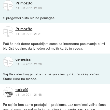
PrimozBo
::
1. jun 2011, 21:08
S pregovori čisto nič ne pomagaš.
PrimozBo
::
1. jun 2011, 21:21
Pač če nek denar uporabljam samo za internetno poslovanje bi mi
blo čist idealno, da je ločen od mojih kartic in vsega.
genesiss
::
1. jun 2011, 21:28
Saj Visa electron je debetna, si nakažeš gor ko rabiš in plačaš.
Stane euro na mesec.
turkx90
::
1. jun 2011, 21:48
Pa sej če bos samo prodajal ni problema. Jaz sem imel veliko časa
paypal samo za nakazila in nadaljno kupovanje brez kartice.