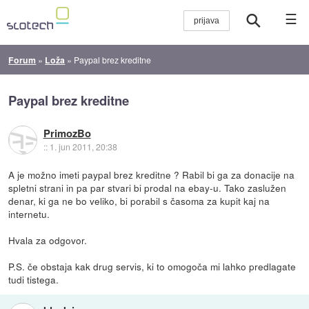
☰
Forum
»
Loža
»
Paypal brez kreditne
Paypal brez kreditne
PrimozBo
::
1. jun 2011, 20:38
A je možno imeti paypal brez kreditne ? Rabil bi ga za donacije na
spletni strani in pa par stvari bi prodal na ebay-u. Tako zaslužen
denar, ki ga ne bo veliko, bi porabil s časoma za kupit kaj na
internetu.
Hvala za odgovor.
P.S. če obstaja kak drug servis, ki to omogoča mi lahko predlagate
tudi tistega.