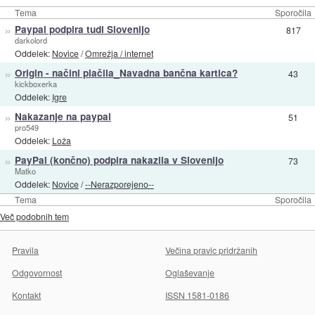
Tema
Sporočila
»
Paypal podpira tudi Slovenijo
817
darkolord
Oddelek:
Novice
/
Omrežja / internet
»
Origin - načini plačila_Navadna bančna kartica?
43
kickboxerka
Oddelek:
Igre
»
Nakazanje na paypal
51
pro549
Oddelek:
Loža
»
PayPal (končno) podpira nakazila v Slovenijo
73
Matko
Oddelek:
Novice
/
--Nerazporejeno--
Tema
Sporočila
Več podobnih tem
Pravila
Večina pravic pridržanih
Odgovornost
Oglaševanje
Kontakt
ISSN 1581-0186