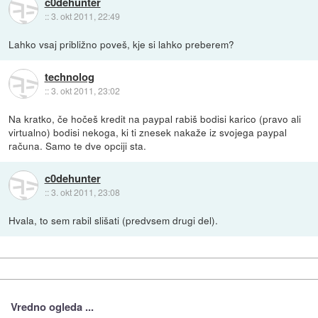
c0dehunter
::
3. okt 2011, 22:49
Lahko vsaj približno poveš, kje si lahko preberem?
technolog
::
3. okt 2011, 23:02
Na kratko, če hočeš kredit na paypal rabiš bodisi karico (pravo ali
virtualno) bodisi nekoga, ki ti znesek nakaže iz svojega paypal
računa. Samo te dve opciji sta.
c0dehunter
::
3. okt 2011, 23:08
Hvala, to sem rabil slišati (predvsem drugi del).
Vredno ogleda ...