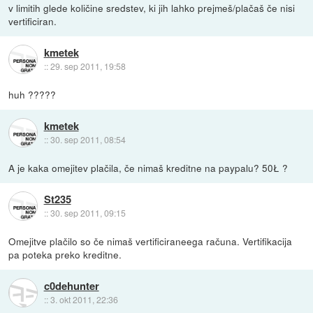
v limitih glede količine sredstev, ki jih lahko prejmeš/plačaš če nisi
vertificiran.
kmetek
::
29. sep 2011, 19:58
huh ?????
kmetek
::
30. sep 2011, 08:54
A je kaka omejitev plačila, če nimaš kreditne na paypalu? 50Ł ?
St235
::
30. sep 2011, 09:15
Omejitve plačilo so če nimaš vertificiraneega računa. Vertifikacija
pa poteka preko kreditne.
c0dehunter
::
3. okt 2011, 22:36