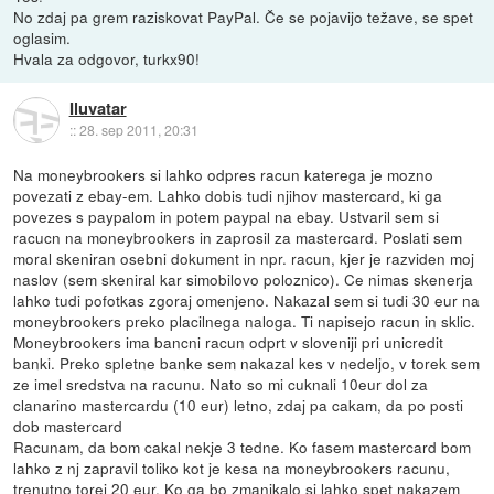
No zdaj pa grem raziskovat PayPal. Če se pojavijo težave, se spet
oglasim.
Hvala za odgovor, turkx90!
Iluvatar
::
28. sep 2011, 20:31
Na moneybrookers si lahko odpres racun katerega je mozno
povezati z ebay-em. Lahko dobis tudi njihov mastercard, ki ga
povezes s paypalom in potem paypal na ebay. Ustvaril sem si
racucn na moneybrookers in zaprosil za mastercard. Poslati sem
moral skeniran osebni dokument in npr. racun, kjer je razviden moj
naslov (sem skeniral kar simobilovo poloznico). Ce nimas skenerja
lahko tudi pofotkas zgoraj omenjeno. Nakazal sem si tudi 30 eur na
moneybrookers preko placilnega naloga. Ti napisejo racun in sklic.
Moneybrookers ima bancni racun odprt v sloveniji pri unicredit
banki. Preko spletne banke sem nakazal kes v nedeljo, v torek sem
ze imel sredstva na racunu. Nato so mi cuknali 10eur dol za
clanarino mastercardu (10 eur) letno, zdaj pa cakam, da po posti
dob mastercard
Racunam, da bom cakal nekje 3 tedne. Ko fasem mastercard bom
lahko z nj zapravil toliko kot je kesa na moneybrookers racunu,
trenutno torej 20 eur. Ko ga bo zmanjkalo si lahko spet nakazem