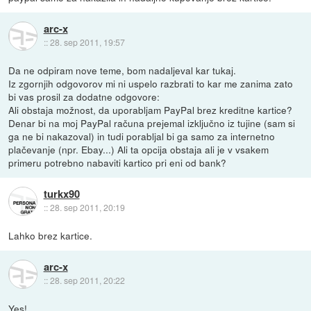
arc-x
::
28. sep 2011, 19:57
Da ne odpiram nove teme, bom nadaljeval kar tukaj.
Iz zgornjih odgovorov mi ni uspelo razbrati to kar me zanima zato
bi vas prosil za dodatne odgovore:
Ali obstaja možnost, da uporabljam PayPal brez kreditne kartice?
Denar bi na moj PayPal računa prejemal izključno iz tujine (sam si
ga ne bi nakazoval) in tudi porabljal bi ga samo za internetno
plačevanje (npr. Ebay...) Ali ta opcija obstaja ali je v vsakem
primeru potrebno nabaviti kartico pri eni od bank?
turkx90
::
28. sep 2011, 20:19
Lahko brez kartice.
arc-x
::
28. sep 2011, 20:22
Yes!