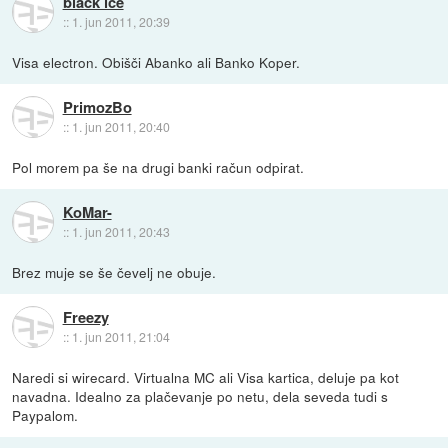
black ice
::
1. jun 2011, 20:39
Visa electron. Obišči Abanko ali Banko Koper.
PrimozBo
::
1. jun 2011, 20:40
Pol morem pa še na drugi banki račun odpirat.
KoMar-
::
1. jun 2011, 20:43
Brez muje se še čevelj ne obuje.
Freezy
::
1. jun 2011, 21:04
Naredi si wirecard. Virtualna MC ali Visa kartica, deluje pa kot
navadna. Idealno za plačevanje po netu, dela seveda tudi s
Paypalom.