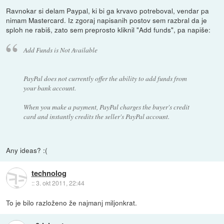
Ravnokar si delam Paypal, ki bi ga krvavo potreboval, vendar pa
nimam Mastercard. Iz zgoraj napisanih postov sem razbral da je
sploh ne rabiš, zato sem preprosto kliknil "Add funds", pa napiše:
Add Funds is Not Available
PayPal does not currently offer the ability to add funds from
your bank account.
When you make a payment, PayPal charges the buyer's credit
card and instantly credits the seller's PayPal account.
Any ideas? :(
technolog
::
3. okt 2011, 22:44
To je bilo razloženo že najmanj miljonkrat.