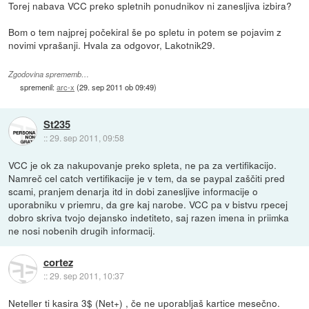
Torej nabava VCC preko spletnih ponudnikov ni zanesljiva izbira?
Bom o tem najprej počekiral še po spletu in potem se pojavim z
novimi vprašanji. Hvala za odgovor, Lakotnik29.
Zgodovina sprememb…
spremenil:
arc-x
(
29. sep 2011 ob 09:49
)
St235
::
29. sep 2011, 09:58
VCC je ok za nakupovanje preko spleta, ne pa za vertifikacijo.
Namreč cel catch vertifikacije je v tem, da se paypal zaščiti pred
scami, pranjem denarja itd in dobi zanesljive informacije o
uporabniku v priemru, da gre kaj narobe. VCC pa v bistvu rpecej
dobro skriva tvojo dejansko indetiteto, saj razen imena in priimka
ne nosi nobenih drugih informacij.
cortez
::
29. sep 2011, 10:37
Neteller ti kasira 3$ (Net+) , če ne uporabljaš kartice mesečno.