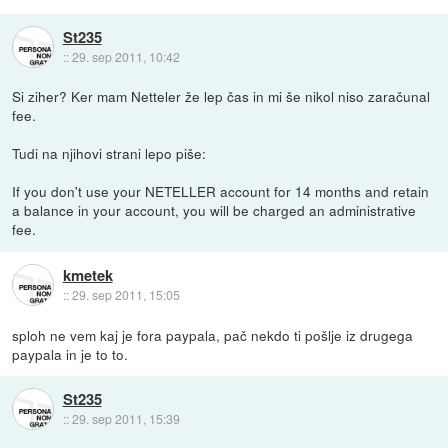
St235
::
29. sep 2011, 10:42
Si ziher? Ker mam Netteler že lep čas in mi še nikol niso zaračunal
fee.
Tudi na njihovi strani lepo piše:
If you don't use your NETELLER account for 14 months and retain
a balance in your account, you will be charged an administrative
fee.
kmetek
::
29. sep 2011, 15:05
sploh ne vem kaj je fora paypala, pač nekdo ti pošlje iz drugega
paypala in je to to.
St235
::
29. sep 2011, 15:39