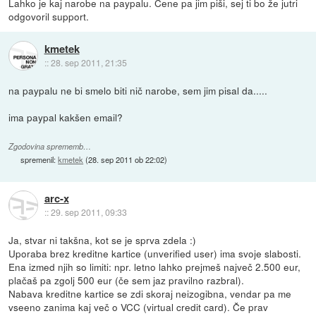
Lahko je kaj narobe na paypalu. Čene pa jim piši, sej ti bo že jutri
odgovoril support.
kmetek
::
28. sep 2011, 21:35
na paypalu ne bi smelo biti nič narobe, sem jim pisal da.....
ima paypal kakšen email?
Zgodovina sprememb…
spremenil:
kmetek
(
28. sep 2011 ob 22:02
)
arc-x
::
29. sep 2011, 09:33
Ja, stvar ni takšna, kot se je sprva zdela :)
Uporaba brez kreditne kartice (unverified user) ima svoje slabosti.
Ena izmed njih so limiti: npr. letno lahko prejmeš največ 2.500 eur,
plačaš pa zgolj 500 eur (če sem jaz pravilno razbral).
Nabava kreditne kartice se zdi skoraj neizogibna, vendar pa me
vseeno zanima kaj več o VCC (virtual credit card). Če prav