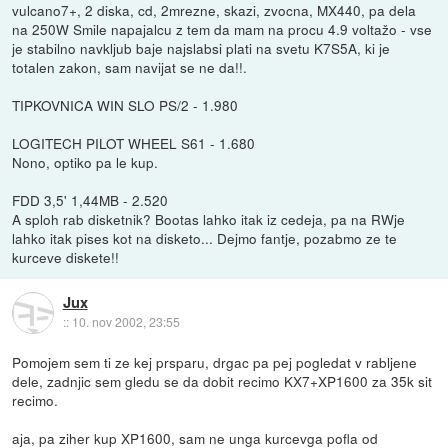
vulcano7+, 2 diska, cd, 2mrezne, skazi, zvocna, MX440, pa dela
na 250W Smile napajalcu z tem da mam na procu 4.9 voltažo - vse
je stabilno navkljub baje najslabsi plati na svetu K7S5A, ki je
totalen zakon, sam navijat se ne da!!.
TIPKOVNICA WIN SLO PS/2 - 1.980
LOGITECH PILOT WHEEL S61 - 1.680
Nono, optiko pa le kup.
FDD 3,5' 1,44MB - 2.520
A sploh rab disketnik? Bootas lahko itak iz cedeja, pa na RWje
lahko itak pises kot na disketo... Dejmo fantje, pozabmo ze te
kurceve diskete!!
Jux
::
10. nov 2002, 23:55
Pomojem sem ti ze kej prsparu, drgac pa pej pogledat v rabljene
dele, zadnjic sem gledu se da dobit recimo KX7+XP1600 za 35k sit
recimo.
aja, pa ziher kup XP1600, sam ne unga kurcevga pofla od