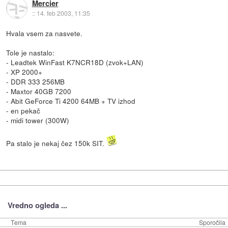
Mercier
::
14. feb 2003, 11:35
Hvala vsem za nasvete.
Tole je nastalo:
- Leadtek WinFast K7NCR18D (zvok+LAN)
- XP 2000+
- DDR 333 256MB
- Maxtor 40GB 7200
- Abit GeForce Ti 4200 64MB + TV izhod
- en pekač
- midi tower (300W)
Pa stalo je nekaj čez 150k SIT.
Vredno ogleda ...
Tema
Sporočila