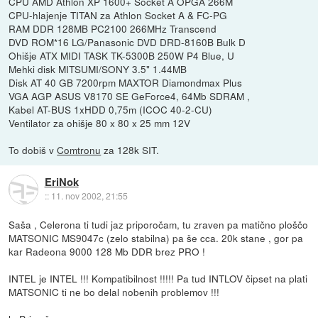
CPU AMD Athlon XP 1600+ Socket A OPGA 266M
CPU-hlajenje TITAN za Athlon Socket A & FC-PG
RAM DDR 128MB PC2100 266MHz Transcend
DVD ROM*16 LG/Panasonic DVD DRD-8160B Bulk D
Ohišje ATX MIDI TASK TK-5300B 250W P4 Blue, U
Mehki disk MITSUMI/SONY 3.5" 1.44MB
Disk AT 40 GB 7200rpm MAXTOR Diamondmax Plus
VGA AGP ASUS V8170 SE GeForce4, 64Mb SDRAM ,
Kabel AT-BUS 1xHDD 0,75m (ICOC 40-2-CU)
Ventilator za ohišje 80 x 80 x 25 mm 12V
To dobiš v
Comtronu
za 128k SIT.
EriNok
::
11. nov 2002, 21:55
Saša , Celerona ti tudi jaz priporočam, tu zraven pa matično ploščo
MATSONIC MS9047c (zelo stabilna) pa še cca. 20k stane , gor pa
kar Radeona 9000 128 Mb DDR brez PRO !
INTEL je INTEL !!! Kompatibilnost !!!!! Pa tud INTLOV čipset na plati
MATSONIC ti ne bo delal nobenih problemov !!!