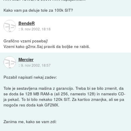
Kako vam pa deluje tole za 100k SIT?
BendeR
::
9. nov 2002, 18:18
Grafično vzami posebaj!
Vzemi kako g2mx.Saj praviš da boljše ne rabiš.
Mercier
::
9. nov 2002, 18:57
Pozabil napisati nekaj zadev:
Tole je sestavljena mašina z garancijo. Treba bi se bilo zmenit, da
se doda še 128 MB RAM-a (ali 256, namesto 128) in namesto CD-
ja pekač. To bi bilo nekako 120k SIT. Za kartico zmanjka, ali se pa
mogoče res doda kak GF2MX.
Zanima me, kako se vam zdi: