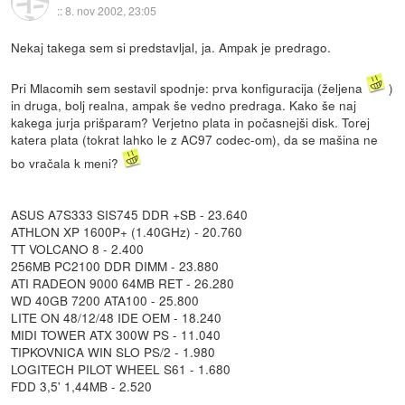
::
8. nov 2002, 23:05
Nekaj takega sem si predstavljal, ja. Ampak je predrago.
Pri Mlacomih sem sestavil spodnje: prva konfiguracija (željena
)
in druga, bolj realna, ampak še vedno predraga. Kako še naj
kakega jurja prišparam? Verjetno plata in počasnejši disk. Torej
katera plata (tokrat lahko le z AC97 codec-om), da se mašina ne
bo vračala k meni?
ASUS A7S333 SIS745 DDR +SB - 23.640
ATHLON XP 1600P+ (1.40GHz) - 20.760
TT VOLCANO 8 - 2.400
256MB PC2100 DDR DIMM - 23.880
ATI RADEON 9000 64MB RET - 26.280
WD 40GB 7200 ATA100 - 25.800
LITE ON 48/12/48 IDE OEM - 18.240
MIDI TOWER ATX 300W PS - 11.040
TIPKOVNICA WIN SLO PS/2 - 1.980
LOGITECH PILOT WHEEL S61 - 1.680
FDD 3,5' 1,44MB - 2.520