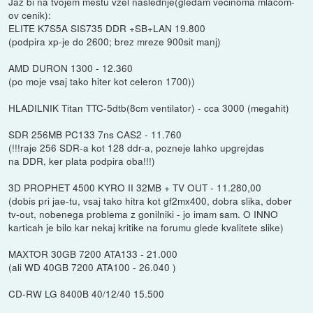
Jaz bi na tvojem mestu vzel naslednje(gledam vecinoma mlacom-
ov cenik):
ELITE K7S5A SIS735 DDR +SB+LAN 19.800
(podpira xp-je do 2600; brez mreze 900sit manj)
AMD DURON 1300 - 12.360
(po moje vsaj tako hiter kot celeron 1700))
HLADILNIK Titan TTC-5dtb(8cm ventilator) - cca 3000 (megahit)
SDR 256MB PC133 7ns CAS2 - 11.760
(!!!raje 256 SDR-a kot 128 ddr-a, pozneje lahko upgrejdas
na DDR, ker plata podpira oba!!!)
3D PROPHET 4500 KYRO II 32MB + TV OUT - 11.280,00
(dobis pri jae-tu, vsaj tako hitra kot gf2mx400, dobra slika, dober
tv-out, nobenega problema z gonilniki - jo imam sam. O INNO
karticah je bilo kar nekaj kritike na forumu glede kvalitete slike)
MAXTOR 30GB 7200 ATA133 - 21.000
(ali WD 40GB 7200 ATA100 - 26.040 )
CD-RW LG 8400B 40/12/40 15.500