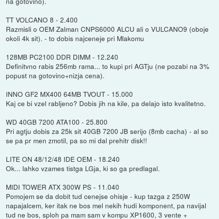
na gotovino).
TT VOLCANO 8 - 2.400
Razmisli o OEM Zalman CNPS6000 ALCU ali o VULCANO9 (oboje
okoli 4k sit). - to dobis najceneje pri Mlakomu
128MB PC2100 DDR DIMM - 12.240
Definitvno rabis 256mb rama... to kupi pri AGTju (ne pozabi na 3%
popust na gotovino+nizja cena).
INNO GF2 MX400 64MB TVOUT - 15.000
Kaj ce bi vzel rabljeno? Dobis jih na kile, pa delajo isto kvalitetno.
WD 40GB 7200 ATA100 - 25.800
Pri agtju dobis za 25k sit 40GB 7200 JB serijo (8mb cacha) - al so
se pa pr men zmotil, pa so mi dal prehitr disk!!
LITE ON 48/12/48 IDE OEM - 18.240
Ok... lahko vzames tistga LGja, ki so ga predlagal.
MIDI TOWER ATX 300W PS - 11.040
Pomojem se da dobit tud cenejse ohisje - kup tazga z 250W
napajalcem, ker itak ne bos mel nekih hudi komponent, pa navijal
tud ne bos, sploh pa mam sam v kompu XP1600, 3 vente +