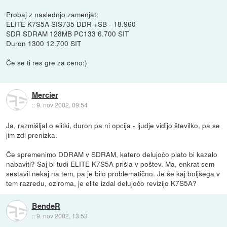
Probaj z naslednjo zamenjat:
ELITE K7S5A SIS735 DDR +SB - 18.960
SDR SDRAM 128MB PC133 6.700 SIT
Duron 1300 12.700 SIT
Če se ti res gre za ceno:)
Mercier
::
9. nov 2002, 09:54
Ja, razmišljal o elitki, duron pa ni opcija - ljudje vidijo številko, pa se
jim zdi prenizka.
Če spremenimo DDRAM v SDRAM, katero delujočo plato bi kazalo
nabaviti? Saj bi tudi ELITE K7S5A prišla v poštev. Ma, enkrat sem
sestavil nekaj na tem, pa je bilo problematično. Je še kaj boljšega v
tem razredu, oziroma, je elite izdal delujočo revizijo K7S5A?
BendeR
::
9. nov 2002, 13:53