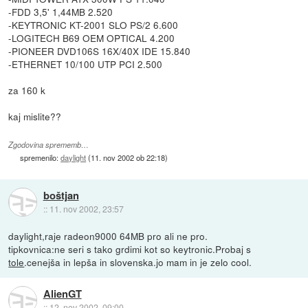
-FDD 3,5' 1,44MB 2.520
-KEYTRONIC KT-2001 SLO PS/2 6.600
-LOGITECH B69 OEM OPTICAL 4.200
-PIONEER DVD106S 16X/40X IDE 15.840
-ETHERNET 10/100 UTP PCI 2.500
za 160 k
kaj mislite??
Zgodovina sprememb…
spremenilo:
daylight
(
11. nov 2002 ob 22:18
)
boštjan
::
11. nov 2002, 23:57
daylight,raje radeon9000 64MB pro ali ne pro.
tipkovnica:ne seri s tako grdimi kot so keytronic.Probaj s
tole
.cenejša in lepša in slovenska.jo mam in je zelo cool.
AlienGT
::
12. nov 2002, 09:00