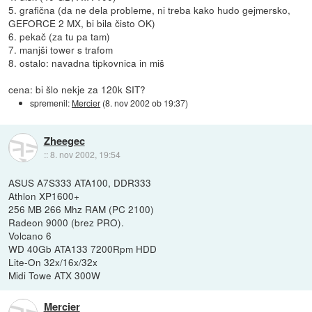
5. grafična (da ne dela probleme, ni treba kako hudo gejmersko,
GEFORCE 2 MX, bi bila čisto OK)
6. pekač (za tu pa tam)
7. manjši tower s trafom
8. ostalo: navadna tipkovnica in miš
cena: bi šlo nekje za 120k SIT?
spremenil:
Mercier
(
8. nov 2002 ob 19:37
)
Zheegec
::
8. nov 2002, 19:54
ASUS A7S333 ATA100, DDR333
Athlon XP1600+
256 MB 266 Mhz RAM (PC 2100)
Radeon 9000 (brez PRO).
Volcano 6
WD 40Gb ATA133 7200Rpm HDD
Lite-On 32x/16x/32x
Midi Towe ATX 300W
Mercier