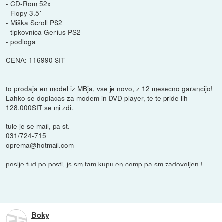
- CD-Rom 52x
- Flopy 3.5ˇ
- Miška Scroll PS2
- tipkovnica Genius PS2
- podloga
CENA: 116990 SIT
to prodaja en model iz MBja, vse je novo, z 12 mesecno garancijo!
Lahko se doplacas za modem in DVD player, te te pride lih
128.000SIT se mi zdi.
tule je se mail, pa st.
031/724-715
oprema@hotmail.com
poslje tud po posti, js sm tam kupu en comp pa sm zadovoljen.!
Boky