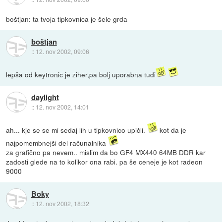
boštjan: ta tvoja tipkovnica je šele grda
boštjan
::
12. nov 2002, 09:06
lepša od keytronic je ziher,pa bolj uporabna tudi
daylight
::
12. nov 2002, 14:01
ah... kje se se mi sedaj lih u tipkovnico upičli.
kot da je
najpomembnejši del računalnika
za grafično pa nevem.. mislim da bo GF4 MX440 64MB DDR kar
zadosti glede na to kolikor ona rabi. pa še ceneje je kot radeon
9000
Boky
::
12. nov 2002, 18:32