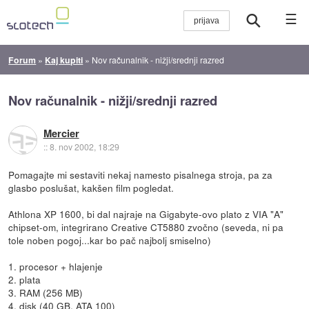
☰
Forum
»
Kaj kupiti
»
Nov računalnik - nižji/srednji razred
Nov računalnik - nižji/srednji razred
Mercier
::
8. nov 2002, 18:29
Pomagajte mi sestaviti nekaj namesto pisalnega stroja, pa za
glasbo poslušat, kakšen film pogledat.
Athlona XP 1600, bi dal najraje na Gigabyte-ovo plato z VIA "A"
chipset-om, integrirano Creative CT5880 zvočno (seveda, ni pa
tole noben pogoj...kar bo pač najbolj smiselno)
1. procesor + hlajenje
2. plata
3. RAM (256 MB)
4. disk (40 GB, ATA 100)