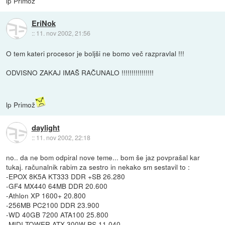
lp Primož
EriNok
::
11. nov 2002, 21:56
O tem kateri procesor je boljši ne bomo več razpravlal !!!
ODVISNO ZAKAJ IMAŠ RAČUNALO !!!!!!!!!!!!!!!!
lp Primož
daylight
::
11. nov 2002, 22:18
no.. da ne bom odpiral nove teme... bom še jaz povprašal kar
tukaj. računalnik rabim za sestro in nekako sm sestavil to :
-EPOX 8K5A KT333 DDR +SB 26.280
-GF4 MX440 64MB DDR 20.600
-Athlon XP 1600+ 20.800
-256MB PC2100 DDR 23.900
-WD 40GB 7200 ATA100 25.800
-MIDI TOWER ATX 300W PS 11.040