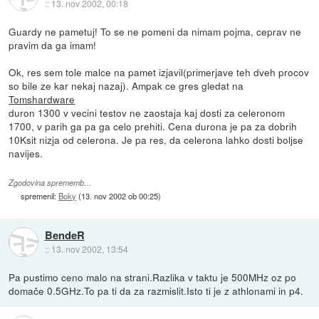
::
13. nov 2002, 00:18
Guardy ne pametuj! To se ne pomeni da nimam pojma, ceprav ne
pravim da ga imam!
Ok, res sem tole malce na pamet izjavil(primerjave teh dveh procov
so bile ze kar nekaj nazaj). Ampak ce gres gledat na
Tomshardware
duron 1300 v vecini testov ne zaostaja kaj dosti za celeronom
1700, v parih ga pa ga celo prehiti. Cena durona je pa za dobrih
10Ksit nizja od celerona. Je pa res, da celerona lahko dosti boljse
navijes.
Zgodovina sprememb…
spremenil:
Boky
(
13. nov 2002 ob 00:25
)
BendeR
::
13. nov 2002, 13:54
Pa pustimo ceno malo na strani.Razlika v taktu je 500MHz oz po
domače 0.5GHz.To pa ti da za razmislit.Isto ti je z athlonami in p4.