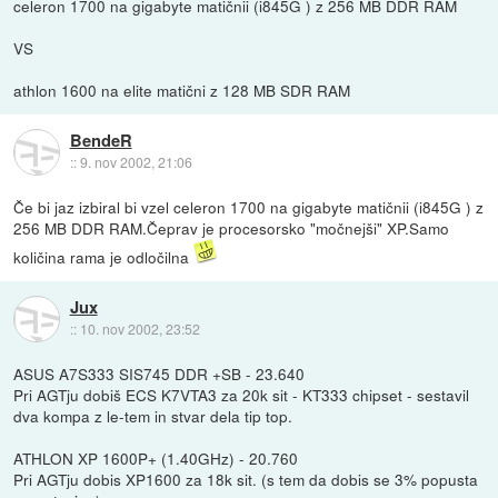
celeron 1700 na gigabyte matičnii (i845G ) z 256 MB DDR RAM
VS
athlon 1600 na elite matični z 128 MB SDR RAM
BendeR
::
9. nov 2002, 21:06
Če bi jaz izbiral bi vzel celeron 1700 na gigabyte matičnii (i845G ) z
256 MB DDR RAM.Čeprav je procesorsko "močnejši" XP.Samo
količina rama je odločilna
Jux
::
10. nov 2002, 23:52
ASUS A7S333 SIS745 DDR +SB - 23.640
Pri AGTju dobiš ECS K7VTA3 za 20k sit - KT333 chipset - sestavil
dva kompa z le-tem in stvar dela tip top.
ATHLON XP 1600P+ (1.40GHz) - 20.760
Pri AGTju dobis XP1600 za 18k sit. (s tem da dobis se 3% popusta