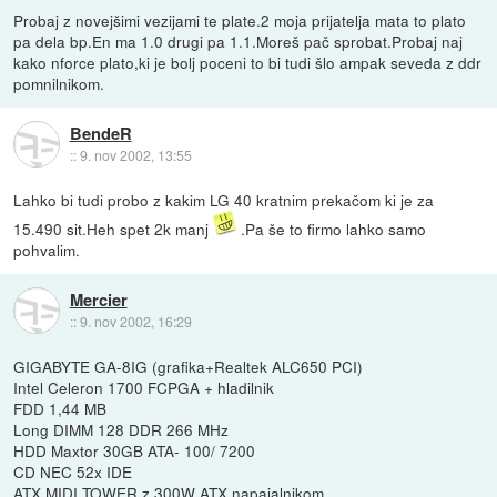
Probaj z novejšimi vezijami te plate.2 moja prijatelja mata to plato
pa dela bp.En ma 1.0 drugi pa 1.1.Moreš pač sprobat.Probaj naj
kako nforce plato,ki je bolj poceni to bi tudi šlo ampak seveda z ddr
pomnilnikom.
BendeR
::
9. nov 2002, 13:55
Lahko bi tudi probo z kakim LG 40 kratnim prekačom ki je za
15.490 sit.Heh spet 2k manj
.Pa še to firmo lahko samo
pohvalim.
Mercier
::
9. nov 2002, 16:29
GIGABYTE GA-8IG (grafika+Realtek ALC650 PCI)
Intel Celeron 1700 FCPGA + hladilnik
FDD 1,44 MB
Long DIMM 128 DDR 266 MHz
HDD Maxtor 30GB ATA- 100/ 7200
CD NEC 52x IDE
ATX MIDI TOWER z 300W ATX napajalnikom