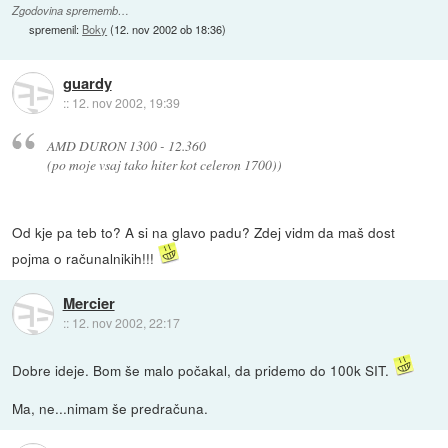
Zgodovina sprememb…
spremenil:
Boky
(
12. nov 2002 ob 18:36
)
guardy
::
12. nov 2002, 19:39
AMD DURON 1300 - 12.360
(po moje vsaj tako hiter kot celeron 1700))
Od kje pa teb to? A si na glavo padu? Zdej vidm da maš dost
pojma o računalnikih!!!
Mercier
::
12. nov 2002, 22:17
Dobre ideje. Bom še malo počakal, da pridemo do 100k SIT.
Ma, ne...nimam še predračuna.