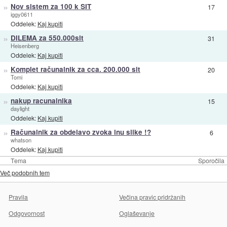
»
Nov sistem za 100 k SIT
17
iggy0611
Oddelek:
Kaj kupiti
»
DILEMA za 550.000sit
31
Heisenberg
Oddelek:
Kaj kupiti
»
Komplet računalnik za cca. 200.000 sit
20
Tomi
Oddelek:
Kaj kupiti
»
nakup racunalnika
15
daylight
Oddelek:
Kaj kupiti
»
Računalnik za obdelavo zvoka inu slike !?
6
whatson
Oddelek:
Kaj kupiti
Tema
Sporočila
Več podobnih tem
Pravila
Večina pravic pridržanih
Odgovornost
Oglaševanje