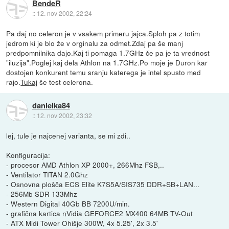
BendeR
::
12. nov 2002, 22:24
Pa daj no celeron je v vsakem primeru jajca.Sploh pa z totim
jedrom ki je blo že v orginalu za odmet.Zdaj pa še manj
predpomnilnika dajo.Kaj ti pomaga 1.7GHz če pa je ta vrednost
"iluzija".Poglej kaj dela Athlon na 1.7GHz.Po moje je Duron kar
dostojen konkurent temu sranju katerega je intel spusto med
rajo.
Tukaj
še test celerona.
danielka84
::
12. nov 2002, 23:32
lej, tule je najcenej varianta, se mi zdi..
Konfiguracija:
- procesor AMD Athlon XP 2000+, 266Mhz FSB,..
- Ventilator TITAN 2.0Ghz
- Osnovna plošča ECS Elite K7S5A/SIS735 DDR+SB+LAN...
- 256Mb SDR 133Mhz
- Western Digital 40Gb BB 7200U/min.
- grafična kartica nVidia GEFORCE2 MX400 64MB TV-Out
- ATX Midi Tower Ohišje 300W, 4x 5.25', 2x 3.5'