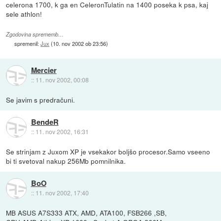
celerona 1700, k ga en CeleronTulatin na 1400 poseka k psa, kaj
sele athlon!
Zgodovina sprememb…
spremenil:
Jux
(
10. nov 2002 ob 23:56
)
Mercier
::
11. nov 2002, 00:08
Se javim s predračuni.
BendeR
::
11. nov 2002, 16:31
Se strinjam z Juxom XP je vsekakor boljšo procesor.Samo vseeno
bi ti svetoval nakup 256Mb pomnilnika.
BoO
::
11. nov 2002, 17:40
MB ASUS A7S333 ATX, AMD, ATA100, FSB266 ,SB,