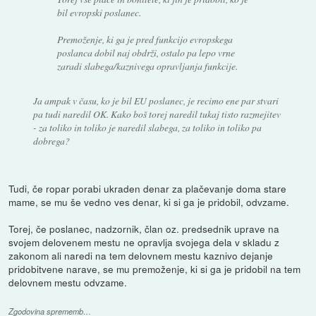
bil evropski poslanec.
Premoženje, ki ga je pred funkcijo evropskega
poslanca dobil naj obdrži, ostalo pa lepo vrne
zaradi slabega/kaznivega opravljanja funkcije.
Ja ampak v času, ko je bil EU poslanec, je recimo ene par stvari
pa tudi naredil OK. Kako boš torej naredil tukaj tisto razmejitev
- za toliko in toliko je naredil slabega, za toliko in toliko pa
dobrega?
Tudi, če ropar porabi ukraden denar za plačevanje doma stare
mame, se mu še vedno ves denar, ki si ga je pridobil, odvzame.
Torej, če poslanec, nadzornik, član oz. predsednik uprave na
svojem delovenem mestu ne opravlja svojega dela v skladu z
zakonom ali naredi na tem delovnem mestu kaznivo dejanje
pridobitvene narave, se mu premoženje, ki si ga je pridobil na tem
delovnem mestu odvzame.
Zgodovina sprememb…