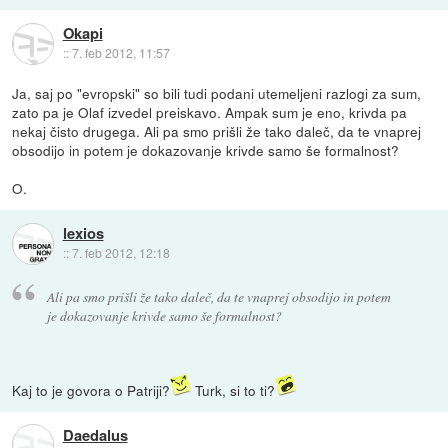
Okapi
::
7. feb 2012, 11:57
Ja, saj po "evropski" so bili tudi podani utemeljeni razlogi za sum,
zato pa je Olaf izvedel preiskavo. Ampak sum je eno, krivda pa
nekaj čisto drugega. Ali pa smo prišli že tako daleč, da te vnaprej
obsodijo in potem je dokazovanje krivde samo še formalnost?
O.
lexios
::
7. feb 2012, 12:18
Ali pa smo prišli že tako daleč, da te vnaprej obsodijo in potem
je dokazovanje krivde samo še formalnost?
Kaj to je govora o Patriji?
Turk, si to ti?
Daedalus