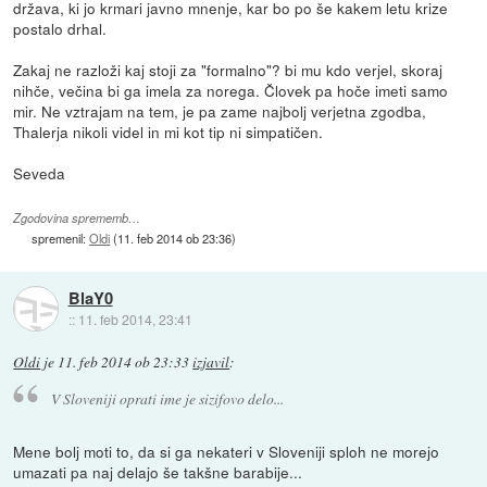
država, ki jo krmari javno mnenje, kar bo po še kakem letu krize
postalo drhal.
Zakaj ne razloži kaj stoji za "formalno"? bi mu kdo verjel, skoraj
nihče, večina bi ga imela za norega. Človek pa hoče imeti samo
mir. Ne vztrajam na tem, je pa zame najbolj verjetna zgodba,
Thalerja nikoli videl in mi kot tip ni simpatičen.
Seveda
Zgodovina sprememb…
spremenil:
Oldi
(
11. feb 2014 ob 23:36
)
BlaY0
::
11. feb 2014, 23:41
Oldi
je
11. feb 2014 ob 23:33
izjavil
:
V Sloveniji oprati ime je sizifovo delo...
Mene bolj moti to, da si ga nekateri v Sloveniji sploh ne morejo
umazati pa naj delajo še takšne barabije...