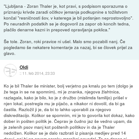
"Ljubljana - Zoran Thaler je, kot pravi, s podpisom sporazuma o
priznanju krivde zaradi očitkov jemanja podkupnine s tožilstvom
končal "resničnosti šov, v katerega je bil potisnjen neprostovoljno".
Po neuradnih podatkih se je dogovoril za zapor ob koncih tedna,
plačilo denarne kazni in prepoved opravljanja poklica."
Še tole. Zoran, roki pravice ni ušel. Malo smo pozabili nanj. Če
pogledamo še nekatere komentarje za nazaj, bi se človek prijel za
glavo.
Oldi
::
11. feb 2014, 23:33
Ko je bil Thaler še minister, bolj verjetno pa kmalu po tem (dolgo je
že tega in se ne spomnim), mi je znanka, njegova žlahtnica,
razlagala, kako je bilo, ko je z družbo (mislimda familijo) prišel v
njen lokal, postregla mu je pijačo, a nikakor ni dovolil, da bi ga
častila. Razložil ji je, da bi to lahko uporabili za njegovo
diskreditacijo. Kolikor se spomnim, mi je to govorila kot dokaz, kako
dober in pošten politik je. Čeprav je čudno jaz še vedno upam, da
je zelenih psov manj kot poštenih politikov in da je Thaler
nedolžen. Kolikor se je dalo razbrati iz pisanja medijev pred 14
dnevi, naj bi na prvem naroku marsikaj povedal. To se danes ni