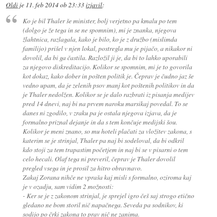
Oldi
je
11. feb 2014 ob 23:33
izjavil
:
Ko je bil Thaler še minister, bolj verjetno pa kmalu po tem
(dolgo je že tega in se ne spomnim), mi je znanka, njegova
žlahtnica, razlagala, kako je bilo, ko je z družbo (mislimda
familijo) prišel v njen lokal, postregla mu je pijačo, a nikakor ni
dovolil, da bi ga častila. Razložil ji je, da bi to lahko uporabili
za njegovo diskreditacijo. Kolikor se spomnim, mi je to govorila
kot dokaz, kako dober in pošten politik je. Čeprav je čudno jaz še
vedno upam, da je zelenih psov manj kot poštenih politikov in da
je Thaler nedolžen. Kolikor se je dalo razbrati iz pisanja medijev
pred 14 dnevi, naj bi na prvem naroku marsikaj povedal. To se
danes ni zgodilo, v zraku pa je ostala njegova izjava, da je
formalno priznal dejanje in da s tem končuje medijski šou.
Kolikor je meni znano, so mu hoteli plačati za vložitev zakona, s
katerim se je strinjal, Thaler pa naj bi sodeloval, da bi odkril
kdo stoji za tem trapastim početjem in naj bi se v pisarni o tem
celo hecali. Olaf tega ni preveril, čeprav je Thaler dovolil
pregled vsega in je prosil za hitro obravnavo.
Zakaj Zorana nihče ne vpraša kaj misli s formalno, oziroma kaj
je v ozadju, sam vidim 2 možnosti:
- Ker se je z zakonom strinjal, je sprejel igro češ saj strogo etično
gledano ne bom storil nič napačnega. Seveda pa sodnikov, ki
sodijo po črki zakona to prav nič ne zanima.