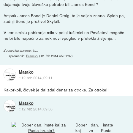
dojamejo tvojo človeško potrebo biti James Bond ?
Ampak James Bond je Daniel Craig, to je valjda znano. Sploh pa,
zadnji Bond je preživel Skyfall.
V tem smislu pobiranje mila v polni tuširnici na Povšetovi mogoče
ne bi bilo napačno za nek novi vpogled v preteklo življenje...
Zgodovina sprememb…
spremenilo:
Brane22
(
12. feb 2014 ob 01:37
)
Matako
::
12. feb 2014, 09:11
Kakorkoli, človek je dal zdaj denar za otroke. Za otroke!!
Matako
::
12. feb 2014, 09:56
Dober dan. imate
kaj za Pusta-