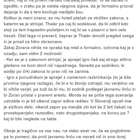
zgodilo, v zraku pa je ostala njegova izjava, da je formalno priznal
dejanje in da s tem končuje medijski šou.
Kolikor je meni znano, so mu hoteli plačati za vložitev zakona, s
katerim se je strinjal, Thaler pa naj bi sodeloval, da bi odkril kdo
stoji za tem trapastim početjem in naj bi se v pisarni o tem celo
hecali. Olaf tega ni preveril, čeprav je Thaler dovolil pregled vsega
in je prosil za hitro obravnavo.
Zakaj Zorana nihče ne vpraša kaj misli s formalno, oziroma kaj je v
ozadju, sam vidim 2 možnosti:
- Ker se je z zakonom strinjal, je sprejel igro češ saj strogo etično
gledano ne bom storil nič napačnega. Seveda pa sodnikov, ki
sodijo po črki zakona to prav nič ne zanima.
- Igro s ponudnikom je sprejel z namenom razkrinkanja (to je bila
prvotna njegova razlaga), če bi s to štorijo vztrajal, mu verjetno ne
bi nihče verjel, pa tudi če bi mu, bi sodnik podlegel javnemu linču in
bi Zoran pristal v pravem arestu. Morda so se priče tega scenarija
ustrašile in je bil vikend zapor edina rešitev. V Sloveniji oprati ime
je sizifovo delo, vikend zapor pa manjše zlo kot še 2 leti čakati na
prvostopenjsko razsodbo, nato drugostopenjska, na koncu pa ?
kaj bi bilo neglede na fakte.
Oboje je tragično za vse nas, na videz sicer ne, če se poglobimo
pa to pomeni, da proti javnemu linču ne moreš nič in smo torej