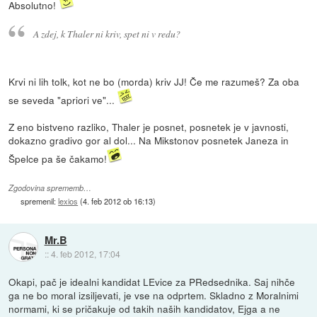
Absolutno!
A zdej, k Thaler ni kriv, spet ni v redu?
Krvi ni lih tolk, kot ne bo (morda) kriv JJ! Če me razumeš? Za oba
se seveda "apriori ve"...
Z eno bistveno razliko, Thaler je posnet, posnetek je v javnosti,
dokazno gradivo gor al dol... Na Mikstonov posnetek Janeza in
Špelce pa še čakamo!
Zgodovina sprememb…
spremenil:
lexios
(
4. feb 2012 ob 16:13
)
Mr.B
::
4. feb 2012, 17:04
Okapi, pač je idealni kandidat LEvice za PRedsednika. Saj nihče
ga ne bo moral izsiljevati, je vse na odprtem. Skladno z Moralnimi
normami, ki se pričakuje od takih naših kandidatov, Ejga a ne