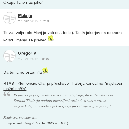
Okapi. Ta je naš joker.
Malajlo
::
4. feb 2012, 17:19
Tokrat velja rek: Manj je več (oz. bolje). Takih jokerjev na desnem
koncu imamo še preveč
Gregor P
::
7. feb 2012, 10:35
Da tema ne bi zamrla
RTVS - Klemenčič: Olaf je preiskavo Thalerja končal na "najslabši
možni način"
Komisija za preprečevanje korupcije vztraja, da so "v ravnanju
Zorana Thalerja podani utemeljeni razlogi za sum storitve
kaznivih dejanj s področja korupcije po slovenski zakonodaji".
Zgodovina sprememb…
spremenil:
Gregor P
(
7. feb 2012 ob 10:35
)