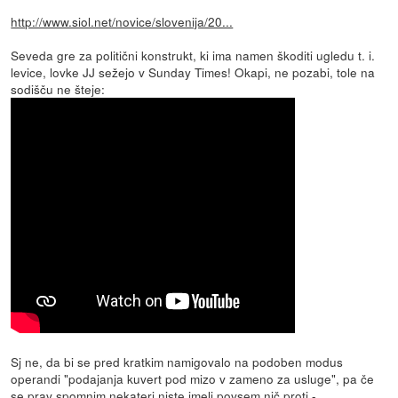
http://www.siol.net/novice/slovenija/20...
Seveda gre za politični konstrukt, ki ima namen škoditi ugledu t. i.
levice, lovke JJ sežejo v Sunday Times! Okapi, ne pozabi, tole na
sodišču ne šteje:
Sj ne, da bi se pred kratkim namigovalo na podoben modus
operandi "podajanja kuvert pod mizo v zameno za usluge", pa če
se prav spomnim nekateri niste imeli povsem nič proti -