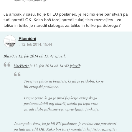
Ja ampak v času, ko je bil EU poslanec, je recimo ene par stvari pa
tudi naredil OK. Kako boš torej naredil tukaj tisto razmejitev - za
toliko in toliko je naredil slabega, za toliko in toliko pa dobrega?
Pšenični
::
12. feb 2014, 15:44
BlaY0
je
12. feb 2014 ob 15:41
izjavil
:
VaeVictis
je
12. feb 2014 ob 14:42
izjavil
:
Torej vse plače in bonitete, ki jih je pridobil, ko je
bil evropski poslanec.
Premoženje, ki ga je pred funkcijo evropskega
poslanca dobil naj obdrži, ostalo pa lepo vrne
zaradi slabega/kaznivega opravljanja funkcije.
Ja ampak v času, ko je bil EU poslanec, je recimo ene par stvari
pa tudi naredil OK. Kako boš torej naredil tukaj tisto razmejitev