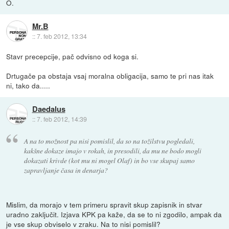
O.
Mr.B
::
7. feb 2012, 13:34
Stavr precepcije, pač odvisno od koga si.
Drtugače pa obstaja vsaj moralna obligacija, samo te pri nas itak
ni, tako da.....
Daedalus
::
7. feb 2012, 14:39
A na to možnost pa nisi pomislil, da so na tožilstvu pogledali,
kakšne dokaze imajo v rokah, in presodili, da mu ne bodo mogli
dokazati krivde (kot mu ni mogel Olaf) in bo vse skupaj samo
zapravljanje časa in denarja?
Mislim, da morajo v tem primeru spravit skup zapisnik in stvar
uradno zaključit. Izjava KPK pa kaže, da se to ni zgodilo, ampak da
je vse skup obviselo v zraku. Na to nisi pomislil?