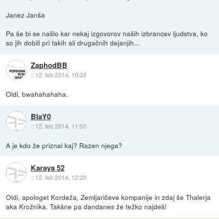
Janez Janša
Pa še bi se našlo kar nekaj izgovorov naših izbrancev ljudstva, ko
so jih dobili pri takih ali drugačnih dejanjih...
ZaphodBB
::
12. feb 2014, 10:33
Oldi, bwahahahaha.
BlaY0
::
12. feb 2014, 11:50
A je kdo že priznal kaj? Razen njega?
Karaya 52
::
12. feb 2014, 12:20
Oldi, apologet Kordeža, Zemljaričeve kompanije in zdaj še Thalerja
aka Krožnika. Takšne pa dandanes že težko najdeš!