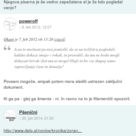
Njegova pisarna je še vedno zapečatena al je že kdo pogledal
vanjo?
poweroff
::
9. feb 2012, 12:27
Okapi
je
7. feb 2012 ob 13:26
izjavil
:
A na to možnost pa nisi pomislil, da so na tožilstvu pogledali,
kakšne dokaze imajo v rokah, in presodili, da mu ne bodo mogli
dokazati krivde (kot mu ni mogel Olaf) in bo vse skupaj samo
zapravljanje časa in denarja?
Povsem mogoče, ampak potem mora slediti ustrezen zaključni
dokument.
Ki ga pa - glej ga šmenta - ni. In ravno na to je Klemenčič opozoril.
Pšenični
::
30. jan 2014, 21:50
http://www.delo.si/novice/kronika/zoran...