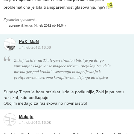
problematična je bila transparentnost glasovanja, nje?!
Zgodovina sprememb…
spremenil:
lexios
(
4. feb 2012 ob 16:04
)
PaX_MaN
::
4. feb 2012, 16:06
Zakaj "kršitev na Thalerjevi strani ni bilo" je pa drugo
vprašanje? Odgovor se mogoče skriva v "nezakonitem delu
novinarjev pod krinko" - snemanju in napeljevanju k
protipravnemu oziroma koruptivnemu dejanju ali dejstvu
Sunday Times je hotu raziskat, kdo je podkupljiv, Zoki je pa hotu
raziskat, kdo podkupuje.
Obojim medaljo za raziskovalno novinarstvo!
Malajlo
::
4. feb 2012, 16:08