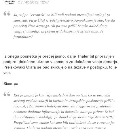
::
7. feb 2012, 12:47
Ja, saj po "evropski" so bili tudi podani utemeljeni razlogi za
sum, zato pa je Olaf izvedel preiskavo. Ampak sum je eno, krivda
pa nekaj čisto drugega. Ali pa smo prišli že tako daleč, da te
vnaprej obsodijo in potem je dokazovanje krivde samo še
formalnost?
Iz onega posnetka je precej jasno, da je Thaler bil pripravljen
podpret določene ukrepe v zameno za določeno vsoto denarja.
Preiskovalci Olafa se pač sklicujejo na težave v postopku, to je
vse.
Sicer pa
Kot je znano, je komisija naslednji dan po tem, ko so posnetki
srečanj med novinarji in takratnim evropskim poslancem prišli v
javnost, z Zoranom Thalerjem opravila razgovor ter pridobila
nekatere dodatne informacije in dokazila, nato pa primer še isti
dan odstopila v nadaljnji postopek državnemu tožilstvu in NPU.
Prepričani smo, enako kot smo bili tudi takrat, da so v ravnanju
Zorana Thalerja podani utemeljeni razlogi za sum storitve