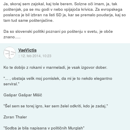
Ja, skoraj sem zajokal, kaj tole berem. Solzne oči imam, ja, tak
poštenjak, pa se mu godi v nebo vpijajoča krivica. Za evropskega
poslanca je bil izbran na listi SD ja, kar se premalo poudarja, kaj so
tam tud same poštenjačine.
Da so slovenski politiki poznani po poštenju v svetu, je obče
znano.....
VaeVictis
::
12. feb 2014, 10:23
Ko te dobijo z rokami v marmeladi, je vsak izgovor dober.
"... , obstaja velik moj pomislek, da mi je to nekdo elegantno
serviral."
Gašpar Gašpar Mišič
"Šel sem se torej igro, ker sem želel odkriti, kdo je zadaj."
Zoran Thaler
"Sodba je bila napisana v političnih Murglah"