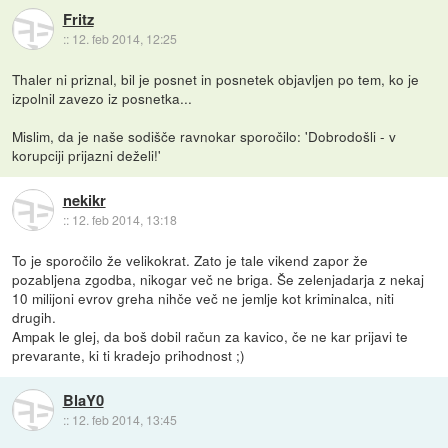
Fritz
::
12. feb 2014, 12:25
Thaler ni priznal, bil je posnet in posnetek objavljen po tem, ko je
izpolnil zavezo iz posnetka...
Mislim, da je naše sodišče ravnokar sporočilo: 'Dobrodošli - v
korupciji prijazni deželi!'
nekikr
::
12. feb 2014, 13:18
To je sporočilo že velikokrat. Zato je tale vikend zapor že
pozabljena zgodba, nikogar več ne briga. Še zelenjadarja z nekaj
10 milijoni evrov greha nihče več ne jemlje kot kriminalca, niti
drugih.
Ampak le glej, da boš dobil račun za kavico, če ne kar prijavi te
prevarante, ki ti kradejo prihodnost ;)
BlaY0
::
12. feb 2014, 13:45