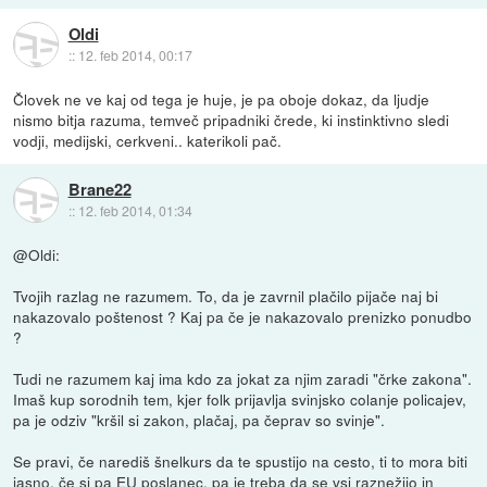
Oldi
::
12. feb 2014, 00:17
Človek ne ve kaj od tega je huje, je pa oboje dokaz, da ljudje
nismo bitja razuma, temveč pripadniki črede, ki instinktivno sledi
vodji, medijski, cerkveni.. katerikoli pač.
Brane22
::
12. feb 2014, 01:34
@Oldi:
Tvojih razlag ne razumem. To, da je zavrnil plačilo pijače naj bi
nakazovalo poštenost ? Kaj pa če je nakazovalo prenizko ponudbo
?
Tudi ne razumem kaj ima kdo za jokat za njim zaradi "črke zakona".
Imaš kup sorodnih tem, kjer folk prijavlja svinjsko colanje policajev,
pa je odziv "kršil si zakon, plačaj, pa čeprav so svinje".
Se pravi, če narediš šnelkurs da te spustijo na cesto, ti to mora biti
jasno, če si pa EU poslanec, pa je treba da se vsi raznežijo in