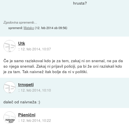
hrusta?
Zgodovina sprememb…
spremenil:
Matako
(
12. feb 2014 ob 09:56
)
Utk
::
12. feb 2014, 10:07
Če je samo raziskoval kdo je za tem, zakaj ni on snemal, ne pa da
so njega snemali. Zakaj ni prijavil policiji, pa bi že oni raziskali kdo
je za tam. Tak naivnež itak bolje da ni v politiki.
trnvpeti
::
12. feb 2014, 10:10
daleč od naivneža :)
Pšenični
::
12. feb 2014, 10:22