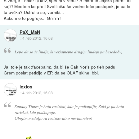
A zdej, k Thaler ni kriv, spet ni v redu? A mora to Jajčko potrdit ali
kaj?! Medtem ko proti Svetilniku še vedno teče postopek, je pa le-
ta ovčka? Ustrelte se, verniki...
Kako me to pogreje... Grrrrrr!
PaX_MaN
::
4. feb 2012, 16:08
Lepo da so še ljudje, ki verjamemo drugim ljudem na besedo8-)
Ja, tole je tak :facepalm:, da bi še Čak Noris po tleh padu.
Grem poslat peticijo v EP, da se OLAF skine, bbl.
lexios
::
4. feb 2012, 16:08
Sunday Times je hotu raziskat, kdo je podkupljiv, Zoki je pa hotu
raziskat, kdo podkupuje.
Obojim medaljo za raziskovalno novinarstvo!