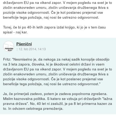
državljanom EU pa na vikend zapor. V mojem pogledu na svet je to
zločin enakovreden umoru, zločin uničevanja družbenega tkiva s
pozicije visoke odgovornosti. Če je kot poslanec prejemal vse
beneficije tega položaja, naj nosi še ustrezno odgovornost.
Torej, če bi po 40-ih letih zapora izdal knjigo, ki jo je v tem času
spisal - naj kar.
Pšenični
::
12. feb 2014, 14:13
Fritz: "Nesmiselno je, da nekoga za nekaj sadik konoplje obsodijo
na 3 leta zapora, človeka, ki je škodoval celotni državi in vsem
državljanom EU pa na vikend zapor. V mojem pogledu na svet je to
zločin enakovreden umoru, zločin uničevanja družbenega tkiva s
pozicije visoke odgovornosti. Če je kot poslanec prejemal vse
beneficije tega položaja, naj nosi še ustrezno odgovornost."
Ja, če primerjaš zadevo, potem je zadeva popolnoma zgrešena.
Mislim kaznovalna politika. S katero se vzbuja pri državljanih "lažna
pravna država". No, 40 let ni zaslužil, je pa 8 let primerna kazen za
to. In odvzem celotnega premoženja.