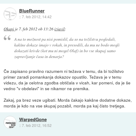
BlueRunner
::
7. feb 2012, 14:42
Okapi
je
7. feb 2012 ob 13:26
izjavil
:
A na to možnost pa nisi pomislil, da so na tožilstvu pogledali,
kakšne dokaze imajo v rokah, in presodili, da mu ne bodo mogli
dokazati krivde (kot mu ni mogel Olaf) in bo vse skupaj samo
zapravljanje časa in denarja?
Če zapisano pravilno razumem ni težava v temu, da bi tožilstvo
primer zaradi pomankanja dokazov opustilo. Težava je v temu
videzu, da je celotna zgodba obtičala v vicah, kar pomeni, da je še
vedno "v obdelavi" in se nikamor ne premika.
Zakaj, pa brez veze ugibati. Morda čakajo kakšne dodatne dokaze,
morda je kdo na vse skupaj pozabil, morda pa kaj čisto tretjega.
WarpedGone
::
7. feb 2012, 16:52