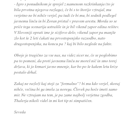
- Igro s ponudnikom je sprejel z namenom razkrinkanja (to je
bila prvotna njegova razlaga), če bi s to štorijo vztrajal, mu
verjetno ne bi nihče verjel, pa tudi če bi mu, bi sodnik podlegel
javnemu linču in bi Zoran pristal v pravem arestu. Morda so se
priče tega scenarija ustrašile in je bil vikend zapor edina rešitev.
V Sloveniji oprati ime je sizifovo delo, vikend zapor pa manjše
zlo kot še 2 leti čakati na prvostopenjsko razsodbo, nato
drugostopenjska, na koncu pa ? kaj bi bilo neglede na fakte.
Oboje je tragično za vse nas, na videz sicer ne, če se poglobimo
pa to pomeni, da proti javnemu linču ne moreš nič in smo torej
država, ki jo krmari javno mnenje, kar bo po še kakem letu krize
postalo drhal.
Zakaj ne razloži kaj stoji za "formalno"? bi mu kdo verjel, skoraj
nihče, večina bi ga imela za norega. Človek pa hoče imeti samo
mir. Ne vztrajam na tem, je pa zame najbolj verjetna zgodba,
Thalerja nikoli videl in mi kot tip ni simpatičen.
Seveda