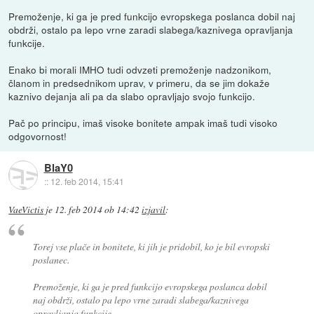
Premoženje, ki ga je pred funkcijo evropskega poslanca dobil naj
obdrži, ostalo pa lepo vrne zaradi slabega/kaznivega opravljanja
funkcije.
Enako bi morali IMHO tudi odvzeti premoženje nadzonikom,
članom in predsednikom uprav, v primeru, da se jim dokaže
kaznivo dejanja ali pa da slabo opravljajo svojo funkcijo.
Pač po principu, imaš visoke bonitete ampak imaš tudi visoko
odgovornost!
BlaY0
::
12. feb 2014, 15:41
VaeVictis
je
12. feb 2014 ob 14:42
izjavil
:
Torej vse plače in bonitete, ki jih je pridobil, ko je bil evropski
poslanec.
Premoženje, ki ga je pred funkcijo evropskega poslanca dobil
naj obdrži, ostalo pa lepo vrne zaradi slabega/kaznivega
opravljanja funkcije.