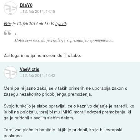
BlaY0
::
12. feb 2014, 14:18
Fritz
je
12. feb 2014 ob 13:59
izjavil
:
[
Hotel sem reči, da je Thalerjevo priznanje nepomembno...
Žal tega mnenja ne morem deliti s tabo.
VaeVictis
::
12. feb 2014, 14:42
Meni pa ni jasno zakaj se v takih primerih ne uporablja zakon o
zasegu nezakonito pridobljenga premoženja.
Svojo funkcijo je slabo opravljal, celo kaznivo dejanje je naredil, ko
je bil na položaju, torej bi mu IMHO morali odvzeti premoženje, ki
ga je pridobil s svojim slabim delom.
Torej vse plače in bonitete, ki jih je pridobil, ko je bil evropski
poslanec.