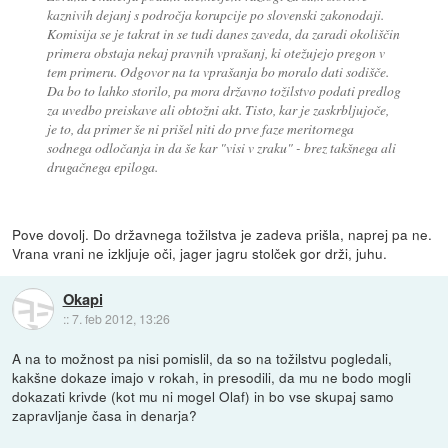
kaznivih dejanj s področja korupcije po slovenski zakonodaji.
Komisija se je takrat in se tudi danes zaveda, da zaradi okoliščin
primera obstaja nekaj pravnih vprašanj, ki otežujejo pregon v
tem primeru. Odgovor na ta vprašanja bo moralo dati sodišče.
Da bo to lahko storilo, pa mora državno tožilstvo podati predlog
za uvedbo preiskave ali obtožni akt. Tisto, kar je zaskrbljujoče,
je to, da primer še ni prišel niti do prve faze meritornega
sodnega odločanja in da še kar "visi v zraku" - brez takšnega ali
drugačnega epiloga.
Pove dovolj. Do državnega tožilstva je zadeva prišla, naprej pa ne.
Vrana vrani ne izkljuje oči, jager jagru stolček gor drži, juhu.
Okapi
::
7. feb 2012, 13:26
A na to možnost pa nisi pomislil, da so na tožilstvu pogledali,
kakšne dokaze imajo v rokah, in presodili, da mu ne bodo mogli
dokazati krivde (kot mu ni mogel Olaf) in bo vse skupaj samo
zapravljanje časa in denarja?