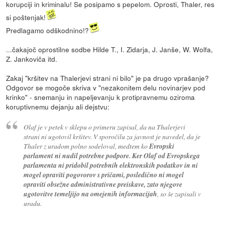
korupciji in kriminalu! Se posipamo s pepelom. Oprosti, Thaler, res
si poštenjak!
Predlagamo odškodnino!?
...čakajoč oprostilne sodbe Hilde T., I. Zidarja, J. Janše, W. Wolfa,
Z. Jankoviča itd.
Zakaj "kršitev na Thalerjevi strani ni bilo" je pa drugo vprašanje?
Odgovor se mogoče skriva v "nezakonitem delu novinarjev pod
krinko" - snemanju in napeljevanju k protipravnemu oziroma
koruptivnemu dejanju ali dejstvu:
Olaf je v petek v sklepu o primeru zapisal, da na Thalerjevi
strani ni ugotovil kršitev. V sporočilu za javnost je navedel, da je
Thaler z uradom polno sodeloval, medtem ko
Evropski
parlament ni nudil potrebne podpore. Ker Olaf od Evropskega
parlamenta ni pridobil potrebnih elektronskih podatkov in ni
mogel opraviti pogovorov s pričami, posledično ni mogel
opraviti obsežne administrativne preiskave, zato njegove
ugotovitve temeljijo na omejenih informacijah
, so še zapisali v
uradu.