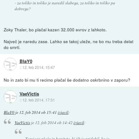
- za toliko in toliko je naredil slabega, za toliko in toliko pa
dobrega?
Zoky Thaler, bo plačal kazen 32.000 evrov z lahkoto.
Največ je naredu zase. Lahko se takoj uleže, ne bo mu treba delat
do smrti.
BlaY0
::
12. feb 2014, 15:47
No in zato bi mu ti recimo plačal še dodatno oskrbnino v zaporu?
VaeVictis
::
12. feb 2014, 17:31
BlaY0
je
12. feb 2014 ob 15:41
izjavil
:
VaeVictis
je
12. feb 2014 ob 14:42
izjavil
:
Torej vse plače in bonitete, ki jih je pridobil, ko je