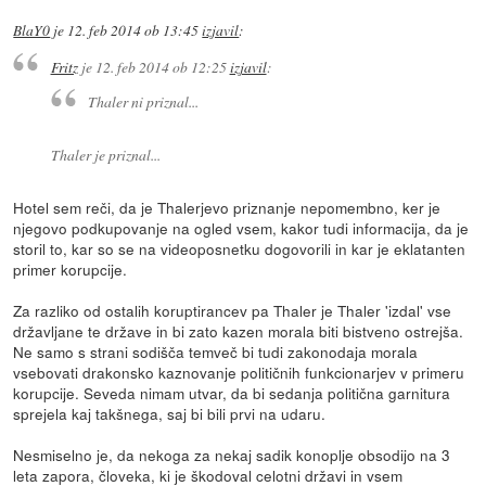
BlaY0
je
12. feb 2014 ob 13:45
izjavil
:
Fritz
je
12. feb 2014 ob 12:25
izjavil
:
Thaler ni priznal...
Thaler je priznal...
Hotel sem reči, da je Thalerjevo priznanje nepomembno, ker je
njegovo podkupovanje na ogled vsem, kakor tudi informacija, da je
storil to, kar so se na videoposnetku dogovorili in kar je eklatanten
primer korupcije.
Za razliko od ostalih koruptirancev pa Thaler je Thaler 'izdal' vse
državljane te države in bi zato kazen morala biti bistveno ostrejša.
Ne samo s strani sodišča temveč bi tudi zakonodaja morala
vsebovati drakonsko kaznovanje političnih funkcionarjev v primeru
korupcije. Seveda nimam utvar, da bi sedanja politična garnitura
sprejela kaj takšnega, saj bi bili prvi na udaru.
Nesmiselno je, da nekoga za nekaj sadik konoplje obsodijo na 3
leta zapora, človeka, ki je škodoval celotni državi in vsem