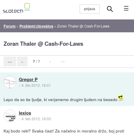
☰
Forum
»
Problemi človeštva
»
Zoran Thaler @ Cash-For-Laws
Zoran Thaler @ Cash-For-Laws
7
/ 7
»
»»
««
«
Gregor P
::
4. feb 2012, 16:01
Lepo da so še ljudje, ki verjamemo drugim ljudem na besedo
lexios
::
4. feb 2012, 16:03
Kaj bodo rekl? Svaka čast! Za načelno in moralno držo, boj proti