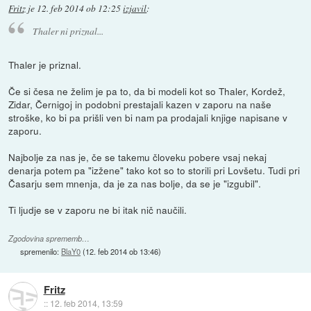
Fritz
je
12. feb 2014 ob 12:25
izjavil
:
Thaler ni priznal...
Thaler je priznal.
Če si česa ne želim je pa to, da bi modeli kot so Thaler, Kordež,
Zidar, Černigoj in podobni prestajali kazen v zaporu na naše
stroške, ko bi pa prišli ven bi nam pa prodajali knjige napisane v
zaporu.
Najbolje za nas je, če se takemu človeku pobere vsaj nekaj
denarja potem pa "izžene" tako kot so to storili pri Lovšetu. Tudi pri
Časarju sem mnenja, da je za nas bolje, da se je "izgubil".
Ti ljudje se v zaporu ne bi itak nič naučili.
Zgodovina sprememb…
spremenilo:
BlaY0
(
12. feb 2014 ob 13:46
)
Fritz
::
12. feb 2014, 13:59