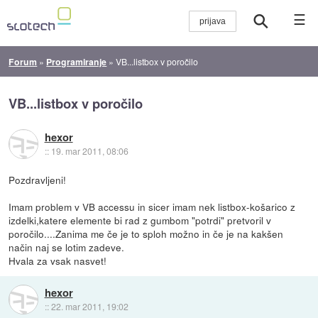
☰
Forum
»
Programiranje
»
VB...listbox v poročilo
VB...listbox v poročilo
hexor
::
19. mar 2011, 08:06
Pozdravljeni!
Imam problem v VB accessu in sicer imam nek listbox-košarico z
izdelki,katere elemente bi rad z gumbom "potrdi" pretvoril v
poročilo....Zanima me če je to sploh možno in če je na kakšen
način naj se lotim zadeve.
Hvala za vsak nasvet!
hexor
::
22. mar 2011, 19:02