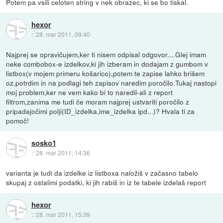
Potem pa vsili celoten string v nek obrazec, ki se bo tiskal.
hexor
::
28. mar 2011, 09:40
Najprej se opravičujem,ker ti nisem odpisal odgovor....Glej imam
neke combobox-e izdelkov,ki jih izberam in dodajam z gumbom v
listbox(v mojem primeru košarico),potem te zapise lahko brišem
oz.potrdim in na podlagi teh zapisov naredim poročilo.Tukaj nastopi
moj problem,ker ne vem kako bi to naredil-ali z report
filtrom,zanima me tudi če moram najprej ustvariti poročilo z
pripadajočimi polji(ID_izdelka,ime_izdelka ipd...)? Hvala ti za
pomoč!
sosko1
::
28. mar 2011, 14:36
varianta je tudi da izdelke iz listboxa naložiš v začasno tabelo
skupaj z ostalimi podatki, ki jih rabiš in iz te tabele izdelaš report
hexor
::
28. mar 2011, 15:39