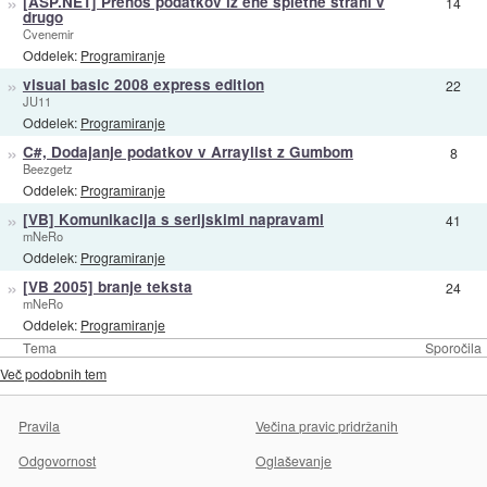
»
[ASP.NET] Prenos podatkov iz ene spletne strani v
14
drugo
Cvenemir
Oddelek:
Programiranje
»
visual basic 2008 express edition
22
JU11
Oddelek:
Programiranje
»
C#, Dodajanje podatkov v Arraylist z Gumbom
8
Beezgetz
Oddelek:
Programiranje
»
[VB] Komunikacija s serijskimi napravami
41
mNeRo
Oddelek:
Programiranje
»
[VB 2005] branje teksta
24
mNeRo
Oddelek:
Programiranje
Tema
Sporočila
Več podobnih tem
Pravila
Večina pravic pridržanih
Odgovornost
Oglaševanje