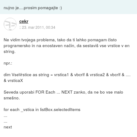
nujno je....prosim pomagajte :)
cekr
::
23. mar 2011, 00:34
Ne vidim tvojega problema, tako da ti lahko pomagam čisto
programersko in na enostaven način, da sestaviš vse vrstice v en
string.
npr.:
dim VseVrstice as string = vrstica1 & vbcrlf & vrstica2 & vbcrlf & ....
& vrsticaX
Seveda uporabi FOR Each ... NEXT zanko, da ne bo vse malo
smešno.
for each _vstica in listBox.selectedItems
...
...
next