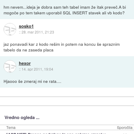
hm nevem...ideja je dobra sam teh tabel imam že itak preveč.A bi
mogoče po tem takem uporabil SQL INSERT stavek ali vb kodo?
sosko1
::
28. mar 2011, 21:23
jaz ponavadi kar z kodo rešim in potem na koncu še spraznim
tabelo da ne zaseda placa
hexor
::
14. apr 2011, 19:04
Hjaooo še zmeraj mi ne rata....
Vredno ogleda ...
Tema
Sporočila