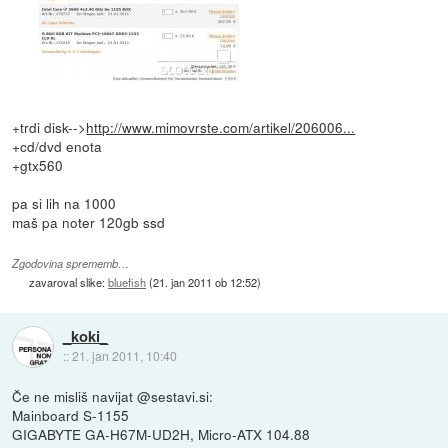
+trdi disk-->
http://www.mimovrste.com/artikel/206006...
+cd/dvd enota
+gtx560
pa si lih na 1000
maš pa noter 120gb ssd
Zgodovina sprememb…
zavaroval slike:
bluefish
(
21. jan 2011 ob 12:52
)
_koki_
::
21. jan 2011, 10:40
Če ne misliš navijat @sestavi.si:
Mainboard S-1155
GIGABYTE GA-H67M-UD2H, Micro-ATX 104.88