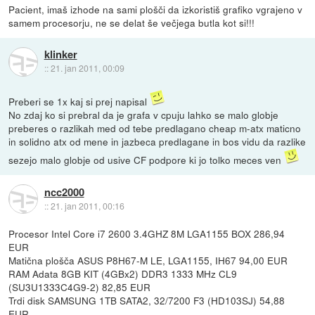
Pacient, imaš izhode na sami plošči da izkoristiš grafiko vgrajeno v
samem procesorju, ne se delat še večjega butla kot si!!!
klinker
::
21. jan 2011, 00:09
Preberi se 1x kaj si prej napisal
No zdaj ko si prebral da je grafa v cpuju lahko se malo globje
preberes o razlikah med od tebe predlagano cheap m-atx maticno
in solidno atx od mene in jazbeca predlagane in bos vidu da razlike
sezejo malo globje od usive CF podpore ki jo tolko meces ven
ncc2000
::
21. jan 2011, 00:16
Procesor Intel Core i7 2600 3.4GHZ 8M LGA1155 BOX 286,94
EUR
Matična plošča ASUS P8H67-M LE, LGA1155, IH67 94,00 EUR
RAM Adata 8GB KIT (4GBx2) DDR3 1333 MHz CL9
(SU3U1333C4G9-2) 82,85 EUR
Trdi disk SAMSUNG 1TB SATA2, 32/7200 F3 (HD103SJ) 54,88
EUR