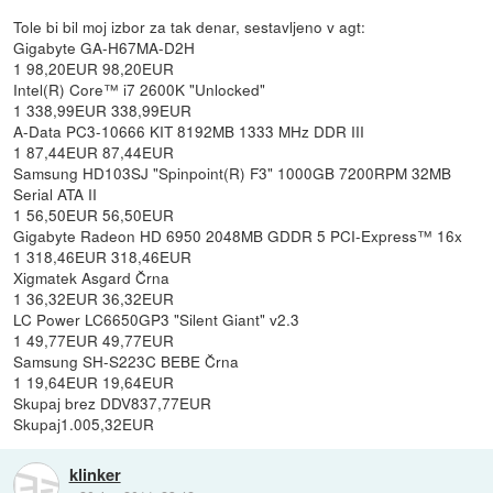
Tole bi bil moj izbor za tak denar, sestavljeno v agt:
Gigabyte GA-H67MA-D2H
1 98,20EUR 98,20EUR
Intel(R) Core™ i7 2600K "Unlocked"
1 338,99EUR 338,99EUR
A-Data PC3-10666 KIT 8192MB 1333 MHz DDR III
1 87,44EUR 87,44EUR
Samsung HD103SJ "Spinpoint(R) F3" 1000GB 7200RPM 32MB
Serial ATA II
1 56,50EUR 56,50EUR
Gigabyte Radeon HD 6950 2048MB GDDR 5 PCI-Express™ 16x
1 318,46EUR 318,46EUR
Xigmatek Asgard Črna
1 36,32EUR 36,32EUR
LC Power LC6650GP3 "Silent Giant" v2.3
1 49,77EUR 49,77EUR
Samsung SH-S223C BEBE Črna
1 19,64EUR 19,64EUR
Skupaj brez DDV837,77EUR
Skupaj1.005,32EUR
klinker