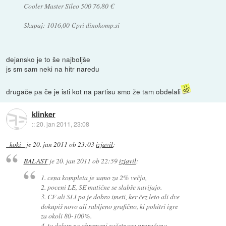
Cooler Master Sileo 500 76.80 €
Skupaj: 1016,00 € pri dinokomp.si
dejansko je to še najboljše
js sm sam neki na hitr naredu
drugače pa če je isti kot na partisu smo že tam obdelali
klinker
::
20. jan 2011, 23:08
_koki_
je
20. jan 2011 ob 23:03
izjavil
:
BALAST
je
20. jan 2011 ob 22:59
izjavil
:
1. cena kompleta je samo za 2% večja,
2. poceni LE, SE matične se slabše navijajo.
3. CF ali SLI pa je dobro imeti, ker čez leto ali dve
dokupiš novo ali rabljeno grafično, ki pohitri igre
za okoli 80-100%.
4. ta dokup ne obremeni začetnega proračuna.