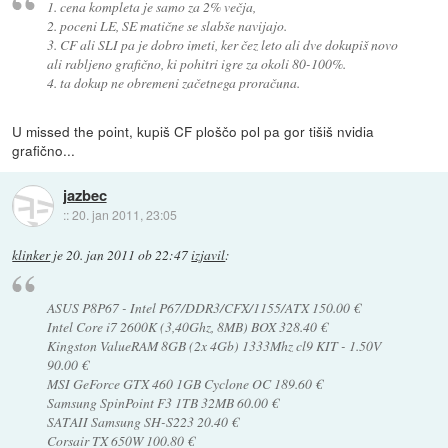
1. cena kompleta je samo za 2% večja,
2. poceni LE, SE matične se slabše navijajo.
3. CF ali SLI pa je dobro imeti, ker čez leto ali dve dokupiš novo
ali rabljeno grafično, ki pohitri igre za okoli 80-100%.
4. ta dokup ne obremeni začetnega proračuna.
U missed the point, kupiš CF ploščo pol pa gor tišiš nvidia
grafično...
jazbec
::
20. jan 2011, 23:05
klinker
je
20. jan 2011 ob 22:47
izjavil
:
ASUS P8P67 - Intel P67/DDR3/CFX/1155/ATX 150.00 €
Intel Core i7 2600K (3,40Ghz, 8MB) BOX 328.40 €
Kingston ValueRAM 8GB (2x 4Gb) 1333Mhz cl9 KIT - 1.50V
90.00 €
MSI GeForce GTX 460 1GB Cyclone OC 189.60 €
Samsung SpinPoint F3 1TB 32MB 60.00 €
SATAII Samsung SH-S223 20.40 €
Corsair TX 650W 100.80 €