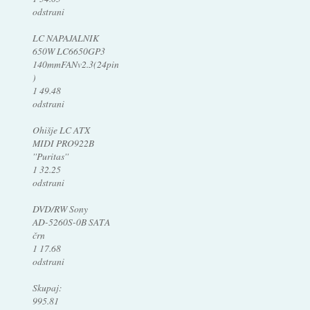
odstrani
LC NAPAJALNIK
650W LC6650GP3
140mmFANv2.3(24pin
)
1 49.48
odstrani
Ohišje LC ATX
MIDI PRO922B
''Puritas''
1 32.25
odstrani
DVD/RW Sony
AD-5260S-0B SATA
črn
1 17.68
odstrani
Skupaj:
995.81