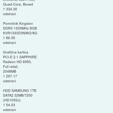
Quad-Core, Boxed
1 334.30
odstrani
Pomnilnik Kingston
DDR3 1333MHz 8GB
KVR1333D3N9K2/8G
1 86.35
odstrani
Grafična kartica
PCI-E 2.1 SAPPHIRE
Radeon HD 6950,
Full retail,
2048MB
1 297.17
odstrani
HDD SAMSUNG 1TB
SATA2 32MB/7200
(HD103SJ)
1 54.03
odstrani