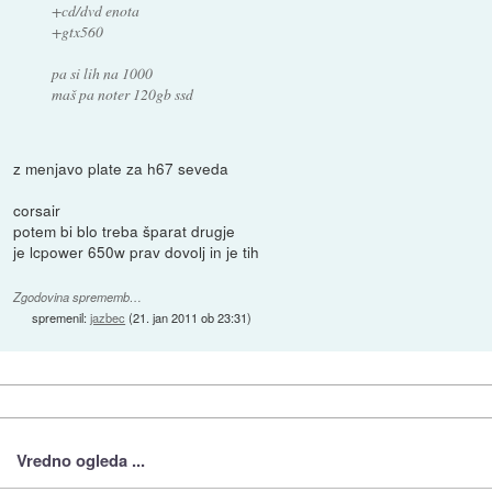
+cd/dvd enota
+gtx560
pa si lih na 1000
maš pa noter 120gb ssd
z menjavo plate za h67 seveda
corsair
potem bi blo treba šparat drugje
je lcpower 650w prav dovolj in je tih
Zgodovina sprememb…
spremenil:
jazbec
(
21. jan 2011 ob 23:31
)
Vredno ogleda ...