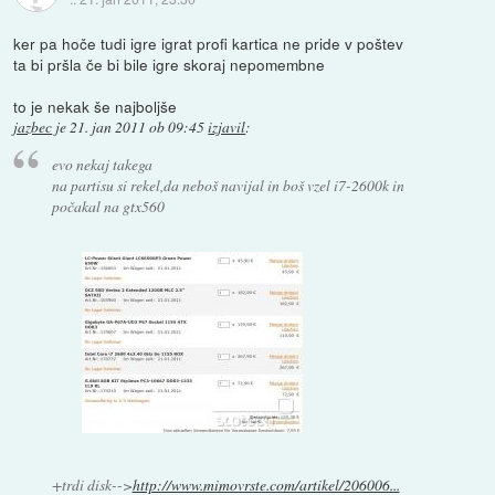
ker pa hoče tudi igre igrat profi kartica ne pride v poštev
ta bi pršla če bi bile igre skoraj nepomembne
to je nekak še najboljše
jazbec
je
21. jan 2011 ob 09:45
izjavil
:
evo nekaj takega
na partisu si rekel,da neboš navijal in boš vzel i7-2600k in
počakal na gtx560
+trdi disk-->
http://www.mimovrste.com/artikel/206006...