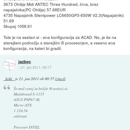
3673 Ohišje Midi ANTEC Three Hundred, črna, brez
napajalnika(PC Ohišja) 57.68EUR
4735 Napajalnik Silentpower LC6650GP3-650W V2.3(Napajalniki)
51.69
Skupaj 1058.61
Tole je na sestavi si - ena konfiguracija za ACAD. No, je še na
starejšem podnožju s starejšim i5 procesorjem, a vseeno ena
konfiguracija, na kateri bi gradil.
jazbec
::
21. jan 2011, 09:17
_koki_
je
21. jan 2011 ob 00:57
izjavil
:
Še mal cenej in boljše @sestavi.si:
Mainboard S-1155
ASUS P8P67-M,
Micro-ATX
1 124.54
odstrani
Procesor INTEL