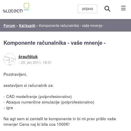
☰
Forum
»
Kaj kupiti
»
Komponente računalnika - vaše mnenje -
Komponente računalnika - vaše mnenje -
šraufštuk
::
20. jan 2011, 18:31
Pozdravljeni,
sestavljam si računalnik za:
- CAD modeliranje (polprofesionalno)
- Abaqus numerične simulacije (polprofesionalno)
- igre
Na agt sem si zamislil te komponente in bi mi prav prišlo vaše
mnenje! Cena naj bi bila cca 1000€!