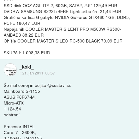
SSD disk OCZ AGILITY 2, 60GB, SATA2, 2.5" 129,49 EUR
DVDRW SAMSUNG S223L/BEBE Lightscribe črn 21,44 EUR
Grafična kartica Gigabyte NVIDIA GeForce GTX460 1GB, DDR5,
PCI-E 180,47 EUR
Napajalnik COOLER MASTER SILENT PRO M500W RS500-
AMBAD3 88,22 EUR
Ohišje COOLER MASTER SILEO RC-500 BLACK 70,09 EUR
SKUPAJ: 1.008,38 EUR
_koki_
::
21. jan 2011, 00:57
Še mal cenej in boljše @sestavi.si:
Mainboard S-1155
ASUS P8P67-M,
Micro-ATX
1 124.54
odstrani
Procesor INTEL
Core i7 - 2600K,
3,40GHz, LGA1155,