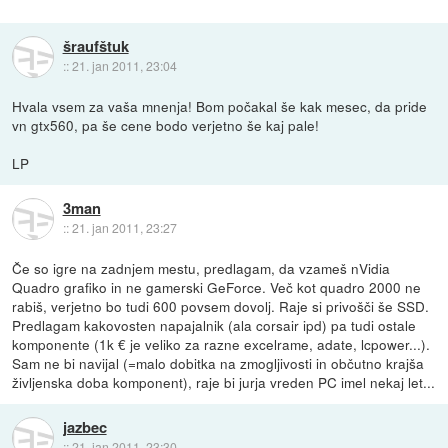
šraufštuk
::
21. jan 2011, 23:04
Hvala vsem za vaša mnenja! Bom počakal še kak mesec, da pride
vn gtx560, pa še cene bodo verjetno še kaj pale!
LP
3man
::
21. jan 2011, 23:27
Če so igre na zadnjem mestu, predlagam, da vzameš nVidia
Quadro grafiko in ne gamerski GeForce. Več kot quadro 2000 ne
rabiš, verjetno bo tudi 600 povsem dovolj. Raje si privošči še SSD.
Predlagam kakovosten napajalnik (ala corsair ipd) pa tudi ostale
komponente (1k € je veliko za razne excelrame, adate, lcpower...).
Sam ne bi navijal (=malo dobitka na zmogljivosti in občutno krajša
življenska doba komponent), raje bi jurja vreden PC imel nekaj let...
jazbec
::
21. jan 2011, 23:30