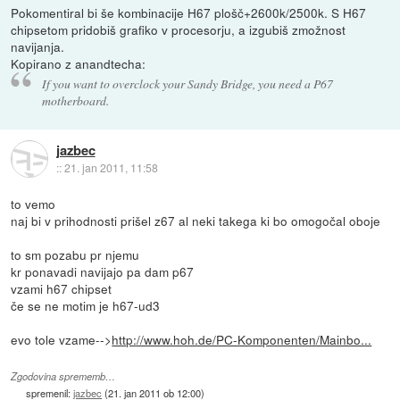
Pokomentiral bi še kombinacije H67 plošč+2600k/2500k. S H67
chipsetom pridobiš grafiko v procesorju, a izgubiš zmožnost
navijanja.
Kopirano z anandtecha:
If you want to overclock your Sandy Bridge, you need a P67
motherboard.
jazbec
::
21. jan 2011, 11:58
to vemo
naj bi v prihodnosti prišel z67 al neki takega ki bo omogočal oboje
to sm pozabu pr njemu
kr ponavadi navijajo pa dam p67
vzami h67 chipset
če se ne motim je h67-ud3
evo tole vzame-->
http://www.hoh.de/PC-Komponenten/Mainbo...
Zgodovina sprememb…
spremenil:
jazbec
(
21. jan 2011 ob 12:00
)