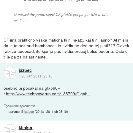
U missed the point, kupiš CF ploščo pol pa gor tišiš nvidia
grafično...
CF ima prakticno vsaka maticna ki ni m-atx, kaj ti ni jasno? Al mislis
da je to nek hud bomboncek in nvidia ne dea na tej plati??? Clovek
rabi za audocad, itd kjer je pac nvidia precej bolse podprta. Ostalo
ti je pa za balast nastel.
jazbec
::
20. jan 2011, 23:10
osebno bi počakal na gtx560--
>
http://www.techpowerup.com/138799/Gigab...
Zgodovina sprememb…
spremenil:
jazbec
(
20. jan 2011 ob 23:10
)
klinker