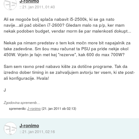
J-ronimo
::
21. jan 2011, 01:40
Ali se mogoče bolj splača nabavit i5-2500k, ki se ga nato
navije...ali pač običen i7-2600? Gledam malo na p/p, ker mam
nekak podoben budget, vendar morm še par malenkosti dokupt...
Nekak pa nimam predstav o tem kok močn more bit napajalnik za
take zadevšne. Sm šou mau računat ta PSU pa pride nekje okol
450W. Vrjetn je fajn met kej "rezerve", kak 600 do max 700W?
Sam sem ravno pred nabavo kište za dotične programe. Tak da
izredno dober timing in se zahvaljujem avtorju ter vsem, ki ste post-
ali konfiguracije. Hvala!
J
Zgodovina sprememb…
spremenilo:
J-ronimo
(
21. jan 2011 ob 02:13
)
J-ronimo
::
21. jan 2011, 02:16