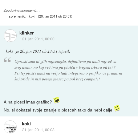
Zgodovina sprememb…
spremenilo:
_koki_
(
20. jan 2011 ob 23:51
)
klinker
::
21. jan 2011, 00:00
_koki_
je
20. jan 2011 ob 23:51
izjavil
:
Oprosti sam ni glih najcenejša, definitivno pa nudi največ za
svoj denar, no kaj več ima pa plošča v tvojem izboru od te??
Pri tej plošči imaš na voljo tudi integrirano grafiko, če primarni
kaj pride in nisi potem mesec pa pol brez compa!!!
A na plosci imas grafiko?
No, si dokazal svoje znanje o ploscah tako da nebi dalje
_koki_
::
21. jan 2011, 00:03