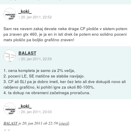
_koki_
::
20. jan 2011, 22:52
Sam res nevem zakaj devate neke drage CF plošče v sistem potem
pa zraven gtx 460, je ja en in isti drek če potem eno solidno poceni
matx ploščo pa boljšo grafično zraven!
BALAST
::
20. jan 2011, 22:59
1. cena kompleta je samo za 2% večja,
2. poceni LE, SE matične se slabše navijajo.
3. CF ali SLI pa je dobro imeti, ker čez leto ali dve dokupiš novo ali
rabljeno grafično, ki pohitri igre za okoli 80-100%.
4. ta dokup ne obremeni začetnega proračuna.
_koki_
::
20. jan 2011, 23:03
BALAST
je
20. jan 2011 ob 22:59
izjavil
: