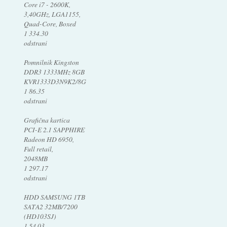
Core i7 - 2600K,
3,40GHz, LGA1155,
Quad-Core, Boxed
1 334.30
odstrani
Pomnilnik Kingston
DDR3 1333MHz 8GB
KVR1333D3N9K2/8G
1 86.35
odstrani
Grafična kartica
PCI-E 2.1 SAPPHIRE
Radeon HD 6950,
Full retail,
2048MB
1 297.17
odstrani
HDD SAMSUNG 1TB
SATA2 32MB/7200
(HD103SJ)
1 54.03