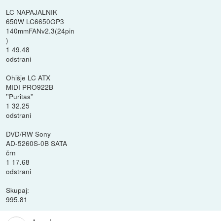
LC NAPAJALNIK
650W LC6650GP3
140mmFANv2.3(24pin
)
1 49.48
odstrani
Ohišje LC ATX
MIDI PRO922B
''Puritas''
1 32.25
odstrani
DVD/RW Sony
AD-5260S-0B SATA
črn
1 17.68
odstrani
Skupaj:
995.81