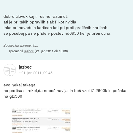
dobro človek kaj ti res ne razumeš
ati je pri takih opravilih slabši kot nvidia
tako pri navadnih karticah kot pri profi grafičnih karticah
še posebej pa ne pride v poštev hd6950 ker je premočna
Zgodovina sprememb…
spremenil:
jazbec
(
21. jan 2011 ob 10:08
)
jazbec
::
21. jan 2011, 09:45
evo nekaj takega
na partisu si rekel,da neboš navijal in boš vzel i7-2600k in počakal
na gtx560