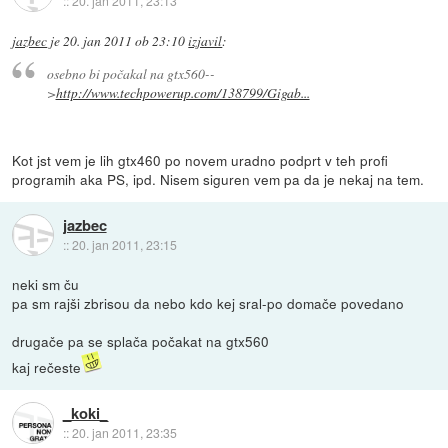
::
20. jan 2011, 23:13
jazbec
je
20. jan 2011 ob 23:10
izjavil
:
osebno bi počakal na gtx560--
>
http://www.techpowerup.com/138799/Gigab...
Kot jst vem je lih gtx460 po novem uradno podprt v teh profi
programih aka PS, ipd. Nisem siguren vem pa da je nekaj na tem.
jazbec
::
20. jan 2011, 23:15
neki sm ču
pa sm rajši zbrisou da nebo kdo kej sral-po domače povedano
drugače pa se splača počakat na gtx560
kaj rečeste
_koki_
::
20. jan 2011, 23:35