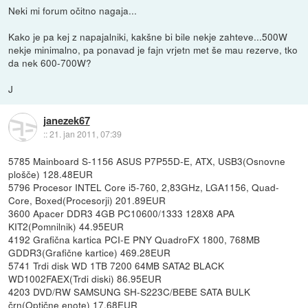
Neki mi forum očitno nagaja...
Kako je pa kej z napajalniki, kakšne bi bile nekje zahteve...500W
nekje minimalno, pa ponavad je fajn vrjetn met še mau rezerve, tko
da nek 600-700W?
J
janezek67
::
21. jan 2011, 07:39
5785 Mainboard S-1156 ASUS P7P55D-E, ATX, USB3(Osnovne
plošče) 128.48EUR
5796 Procesor INTEL Core i5-760, 2,83GHz, LGA1156, Quad-
Core, Boxed(Procesorji) 201.89EUR
3600 Apacer DDR3 4GB PC10600/1333 128X8 APA
KIT2(Pomnilnik) 44.95EUR
4192 Grafična kartica PCI-E PNY QuadroFX 1800, 768MB
GDDR3(Grafične kartice) 469.28EUR
5741 Trdi disk WD 1TB 7200 64MB SATA2 BLACK
WD1002FAEX(Trdi diski) 86.95EUR
4203 DVD/RW SAMSUNG SH-S223C/BEBE SATA BULK
črn(Optične enote) 17.68EUR