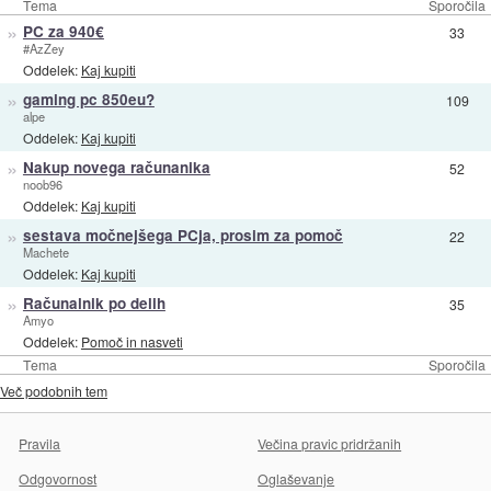
Tema
Sporočila
»
PC za 940€
33
#AzZey
Oddelek:
Kaj kupiti
»
gaming pc 850eu?
109
alpe
Oddelek:
Kaj kupiti
»
Nakup novega računanika
52
noob96
Oddelek:
Kaj kupiti
»
sestava močnejšega PCja, prosim za pomoč
22
Machete
Oddelek:
Kaj kupiti
»
Računalnik po delih
35
Amyo
Oddelek:
Pomoč in nasveti
Tema
Sporočila
Več podobnih tem
Pravila
Večina pravic pridržanih
Odgovornost
Oglaševanje