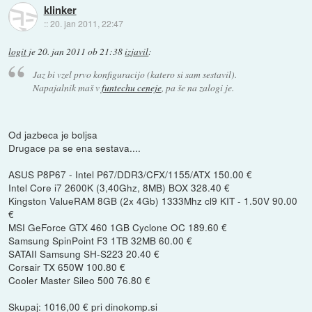
klinker
::
20. jan 2011, 22:47
logit
je
20. jan 2011 ob 21:38
izjavil
:
Jaz bi vzel prvo konfiguracijo (katero si sam sestavil).
Napajalnik maš v
funtechu ceneje
, pa še na zalogi je.
Od jazbeca je boljsa
Drugace pa se ena sestava....
ASUS P8P67 - Intel P67/DDR3/CFX/1155/ATX 150.00 €
Intel Core i7 2600K (3,40Ghz, 8MB) BOX 328.40 €
Kingston ValueRAM 8GB (2x 4Gb) 1333Mhz cl9 KIT - 1.50V 90.00
€
MSI GeForce GTX 460 1GB Cyclone OC 189.60 €
Samsung SpinPoint F3 1TB 32MB 60.00 €
SATAII Samsung SH-S223 20.40 €
Corsair TX 650W 100.80 €
Cooler Master Sileo 500 76.80 €
Skupaj: 1016,00 € pri dinokomp.si