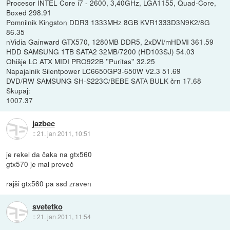
Procesor INTEL Core i7 - 2600, 3,40GHz, LGA1155, Quad-Core,
Boxed 298.91
Pomnilnik Kingston DDR3 1333MHz 8GB KVR1333D3N9K2/8G
86.35
nVidia Gainward GTX570, 1280MB DDR5, 2xDVI/mHDMI 361.59
HDD SAMSUNG 1TB SATA2 32MB/7200 (HD103SJ) 54.03
Ohišje LC ATX MIDI PRO922B ''Puritas'' 32.25
Napajalnik Silentpower LC6650GP3-650W V2.3 51.69
DVD/RW SAMSUNG SH-S223C/BEBE SATA BULK črn 17.68
Skupaj:
1007.37
jazbec
::
21. jan 2011, 10:51
je rekel da čaka na gtx560
gtx570 je mal preveč
rajši gtx560 pa ssd zraven
svetetko
::
21. jan 2011, 11:54