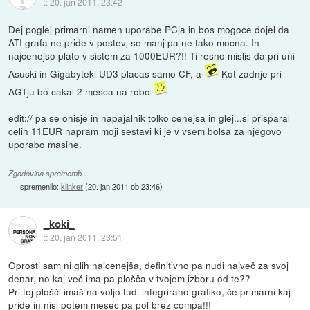
::
20. jan 2011, 23:42
Dej poglej primarni namen uporabe PCja in bos mogoce dojel da
ATI grafa ne pride v postev, se manj pa ne tako mocna. In
najcenejso plato v sistem za 1000EUR?!! Ti resno mislis da pri uni
Asuski in Gigabyteki UD3 placas samo CF, a
Kot zadnje pri
AGTju bo cakal 2 mesca na robo
edit:// pa se ohisje in napajalnik tolko cenejsa in glej...si prisparal
celih 11EUR napram moji sestavi ki je v vsem bolsa za njegovo
uporabo masine.
Zgodovina sprememb…
spremenilo:
klinker
(
20. jan 2011 ob 23:46
)
_koki_
::
20. jan 2011, 23:51
Oprosti sam ni glih najcenejša, definitivno pa nudi največ za svoj
denar, no kaj več ima pa plošča v tvojem izboru od te??
Pri tej plošči imaš na voljo tudi integrirano grafiko, če primarni kaj
pride in nisi potem mesec pa pol brez compa!!!