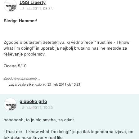
USS Liberty
::
2. feb 2011, 08:34
Sledge Hammer!
Zgodbe o butastem detetektivu, ki vedno reče "Trust me - I know
what I'm doing!" in uporablja najbolj brutalno nasilne metode za
reševanje problemov.
Ocena 9/10
Zgodovina sprememb…
zavarovalo slike:
gzibret
(
21. feb 2011 ob 13:21
)
globoko grlo
::
2. feb 2011, 10:25
hahahaah, to je blo smeha, za crknt
"Trust me - I know what I'm doing!" je pa itak legendarna izjava, en
tak duke nuke 4ever v real life