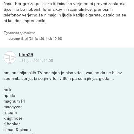
času. Ker gre za policisko kriminalko verjetno ni preveč zastarela.
Sicer ne bo nobenih forenzikov in računalnikov, prenosnih
telefonov verjetno še nimajo in ljudje kadijo cigarete, ostalo pa se
ni kaj dosti spremenilo.
Zgodovina sprememb…
spremenil:
Izi
(
31. jan 2011 ob 10:40
)
Lion29
::
31. jan 2011, 11:05
hm, na italjanskih TV postajah je niso vrteli, vsaj ne da se bi jaz
spomnil...serije, ki so jih vrteli v 80ih pa sem jih jaz gledal...
hulk
riptide
magnum PI
macgyver
a-team
knigt rider
tj hooker
simon & simon