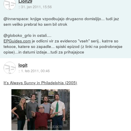
Lion29
::
31. jan 2011, 15:56
@innerspace: knjige vzpodbujajo drugacno domisljijo... tudi jaz
sem veliko prebral ko sem bil otrok
@globoko_grlo in ostali....
EPGuides.com
je odlicni vir za evidenco "vseh" serij.. katrre so
tekoce, katere so zapadle... spiski epizod (z linki na podrobnejse
opise)...in datumi izdaje...tudi za prihajajoce
logit
::
1. feb 2011, 00:46
It's Always Sunny in Philadelphia (2005)