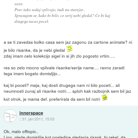
were.
Prav tako sedaj vplivajo, tudi na starejse..
Sprasujem se, kako bi bilo, ce serij nebi gledal? Ce bi kaj
drugega tacas pocel.
a se ti zavedas kolko casa sem jaz zagonu za cartone animate? ni
je bilo risanke, da je nebi gledal
zdaj imam celo kolekcijo sigel in si jih zlo pogosto vrtim.....
res so zelo mocno vplivale risanke/serije name.... ravno zaradi
tega imam bogato domisljijo...
kaj bi poceli? maja, kaj dosti drugega nam ni bilo poceti... ali
neumnosti zunaj ali risanke notri.... sploh kak razbojnik sem bil jaz
kot otrok, je mama def. preferirala da sem bil notri
innerspace
::
31. jan 2011, 15:03
Ok, malo offtopic..
Lion, glede domisljije kot posledice gledanja risank, bi rekel, da