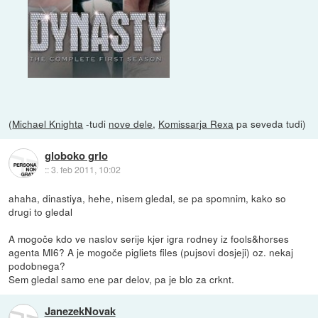
(
Michael Knighta
-tudi
nove dele
,
Komissarja Rexa
pa seveda tudi)
globoko grlo
::
3. feb 2011, 10:02
ahaha, dinastiya, hehe, nisem gledal, se pa spomnim, kako so
drugi to gledal
A mogoče kdo ve naslov serije kjer igra rodney iz fools&horses
agenta MI6? A je mogoče pigliets files (pujsovi dosjeji) oz. nekaj
podobnega?
Sem gledal samo ene par delov, pa je blo za crknt.
JanezekNovak