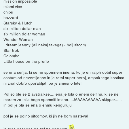
mission impossible
miami vice
chips
hazzard
Starsky & Hutch
six million dollar man
six million dolar woman
Wonder Woman
I dream jeanny (ali nekaj takega) - bolj sitcom
Star trek
Colombo
Little house on the prerie
se ena serija, ki se ne spomnem imena, ko je en ralph dobil super
costum od nezemljanov in je ratal super heroj, ampak tega kostima
ni znal dobro uporabljat, pa je smesno letel
Pol so ble se 2 avstralkse.... ena je bila o enem delfinu, ki se ne
morem za mila boga spomniti imena....JAAAAAAAAAA skipper......
in pol je bla se ena o enmu kenguruju
pol je se polno sitcomov, ki jih ne bom nasteval
in tega gospoda pa zal ne pomnem