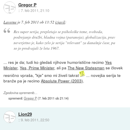
Gregor P
::
7. feb 2011, 21:10
Laverne
je
7. feb 2011 ob 13:52
izjavil
:
Res super serija, prepletajo se psihološke teme, svoboda,
podrejanje družbi, hladna vojna (paranoja), globalizacija, prav
neverjetno je, kako zelo je serija "relevant" za današnje čase, pa
so jo predvajali že leta 1967.
... res je da; tudi ko gledaš njihove humoristične recimo
Yes
Minister
,
Yes, Prime Minister
, ali pa
The New Statesman
se človek
resnično vpraša, "kje" smo mi živeli takrat
... novejša serija te
branže pa je recimo
Absolute Power (2003)
.
Zgodovina sprememb…
spremenil:
Gregor P
(
7. feb 2011 ob 21:14
)
Lion29
::
9. feb 2011, 22:50