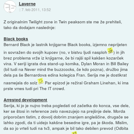
Laverne
::
7. feb 2011, 13:52
Z originalnim Twilight zone in Twin peaksom ste me že prehiteli,
tako da dodajam naslednje:
Black books
Bernard Black je lastnik knjigarne Black books, izjemno neprijeten
in sovražen do svojih kupcev (no, v bistvu ljudi nasploh
) in jih
brez problema vrže iz knjigarne, če bi rajši spil kakšen kozarček
vina. V seriji igrata dva stand-up komika, Dylan Moran in Bill Bailey
(bil tudi na Never mind the buzzcocks, če kdo pozna), družbo jima
dela pa še Bernardova edina kolegica Fran. Serija me je dostikrat
nasmejala do solz
Par epizod je režiral Graham Linehan, ki ima
prste vmes tudi pri The IT crowd.
Arrested development
Serija, ki jo je nujno treba pogledati od začetka do konca, vse dele,
ker se štosi in reference zelo navezujejo na prejšnje dele. Morda
priporočam tistim, z dovolj dobrim znanjem angleščine, drugače se
lahko zgodi, da ti uidejo kakšne besedne igre, pa je škoda. Mislim,
da so jo vrteli tudi na tv3, ampak je bil tako debilen prevod (Odbita