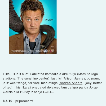
I like, I like it a lot. Lahkotna komedija o direkturju (Matt) nekega
stadiona (The sunshine center), lastnici (
Allison Janney
, poznamo
jo iz west winga) ter vodji marketinga (
Andrea Anders
- joey, better
of ted)... hisnika ali enega od delavcev tam pa igra pa iga Jorge
Garcia aka Hurley iz serije LOST...
- priporocam!
8,5/10