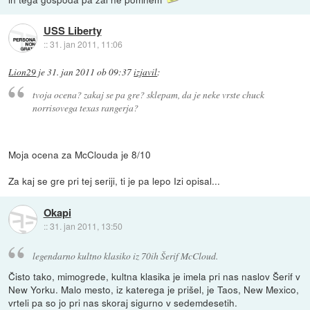
USS Liberty
::
31. jan 2011, 11:06
Lion29
je
31. jan 2011 ob 09:37
izjavil
:
tvoja ocena? zakaj se pa gre? sklepam, da je neke vrste chuck
norrisovega texas rangerja?
Moja ocena za McClouda je 8/10
Za kaj se gre pri tej seriji, ti je pa lepo Izi opisal...
Okapi
::
31. jan 2011, 13:50
legendarno kultno klasiko iz 70ih Šerif McCloud.
Čisto tako, mimogrede, kultna klasika je imela pri nas naslov Šerif v
New Yorku. Malo mesto, iz katerega je prišel, je Taos, New Mexico,
vrteli pa so jo pri nas skoraj sigurno v sedemdesetih.