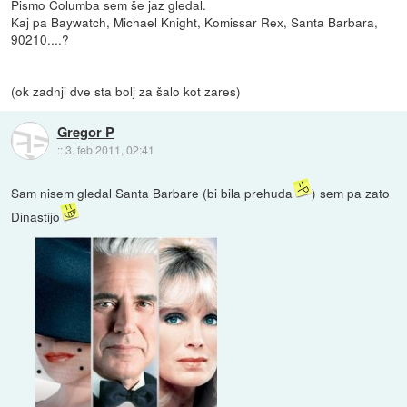
Pismo Columba sem še jaz gledal.
Kaj pa Baywatch, Michael Knight, Komissar Rex, Santa Barbara,
90210....?
(ok zadnji dve sta bolj za šalo kot zares)
Gregor P
::
3. feb 2011, 02:41
Sam nisem gledal Santa Barbare (bi bila prehuda
) sem pa zato
Dinastijo