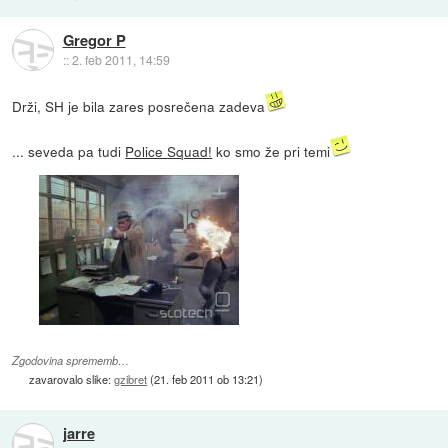
Gregor P
::
2. feb 2011, 14:59
Drži, SH je bila zares posrečena zadeva
... seveda pa tudi
Police Squad!
ko smo že pri temi
Zgodovina sprememb…
zavarovalo slike:
gzibret
(
21. feb 2011 ob 13:21
)
jarre