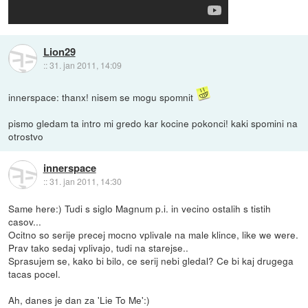
Lion29
::
31. jan 2011, 14:09
innerspace: thanx! nisem se mogu spomnit
pismo gledam ta intro mi gredo kar kocine pokonci! kaki spomini na
otrostvo
innerspace
::
31. jan 2011, 14:30
Same here:) Tudi s siglo Magnum p.i. in vecino ostalih s tistih
casov...
Ocitno so serije precej mocno vplivale na male klince, like we were.
Prav tako sedaj vplivajo, tudi na starejse..
Sprasujem se, kako bi bilo, ce serij nebi gledal? Ce bi kaj drugega
tacas pocel.
Ah, danes je dan za 'Lie To Me':)