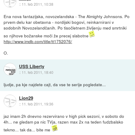
::
11. feb 2011, 10:38
Ena nova fantazijska, novozelandska - The Almighty Johnsons. Po
prvem delu kar obetavna - nordijski bogovi, reinkarnirani v
sodobnih Novozelandčanih. Po tisočletnem življenju med smrtniki
so njihove božanske moči že precej slabotne
http://www.imdb.com/title/tt1752076/
O.
USS Liberty
::
11. feb 2011, 18:40
ljudje, pa kje najdete cajt, da vse te serije pogledate...
Lion29
::
11. feb 2011, 19:36
jaz imam 2h dnevno rezervirano v high pick sezoni, v soboto do
4h... ne gledam pa nic TVja, razen max 2x na teden fudzbalsko
tekmo... tak da... bite me