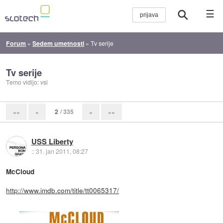
☰
Forum
»
Sedem umetnosti
»
Tv serije
Tv serije
Temo vidijo: vsi
2
/ 335
««
«
»
»»
USS Liberty
::
31. jan 2011, 08:27
McCloud
http://www.imdb.com/title/tt0065317/