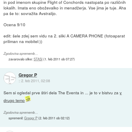
in pod imenom skupine Flight of Conchords nastopata po različnih
lokalih. Imata eno oboževalko in menadžerja. Vse jima je tuje. Aha
pa še to: sovražita Avstralijo.
Ocena 9/10
edit: šele zdej sem vidu na 2. sliki A CAMERA PHONE (fotoaparat
priliman na mobitel:))
Zgodovina sprememb…
zavarovalo slike:
STASI
(
1. feb 2011 ob 07:27
)
Gregor P
::
2. feb 2011, 02:08
Sem si ogledal prve štiri dela The Eventa in ... je to v bistvu za
v
drugo temo
Zgodovina sprememb…
spremenil:
Gregor P
(
2. feb 2011 ob 02:12
)