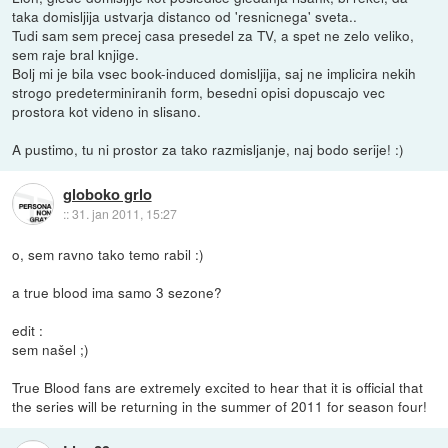
taka domisljija ustvarja distanco od 'resnicnega' sveta..
Tudi sam sem precej casa presedel za TV, a spet ne zelo veliko,
sem raje bral knjige.
Bolj mi je bila vsec book-induced domisljija, saj ne implicira nekih
strogo predeterminiranih form, besedni opisi dopuscajo vec
prostora kot videno in slisano.
A pustimo, tu ni prostor za tako razmisljanje, naj bodo serije! :)
globoko grlo
::
31. jan 2011, 15:27
o, sem ravno tako temo rabil :)
a true blood ima samo 3 sezone?
edit :
sem našel ;)
True Blood fans are extremely excited to hear that it is official that
the series will be returning in the summer of 2011 for season four!