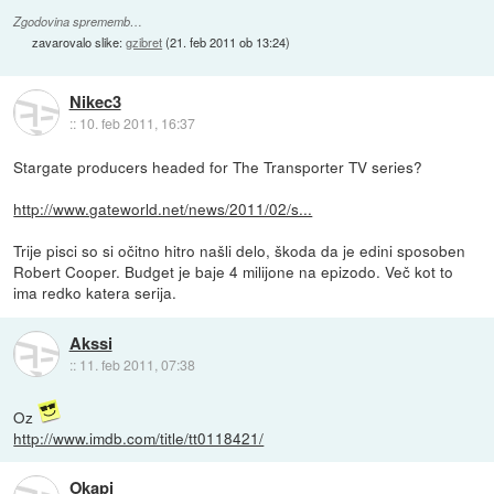
Zgodovina sprememb…
zavarovalo slike:
gzibret
(
21. feb 2011 ob 13:24
)
Nikec3
::
10. feb 2011, 16:37
Stargate producers headed for The Transporter TV series?
http://www.gateworld.net/news/2011/02/s...
Trije pisci so si očitno hitro našli delo, škoda da je edini sposoben
Robert Cooper. Budget je baje 4 milijone na epizodo. Več kot to
ima redko katera serija.
Akssi
::
11. feb 2011, 07:38
Oz
http://www.imdb.com/title/tt0118421/
Okapi