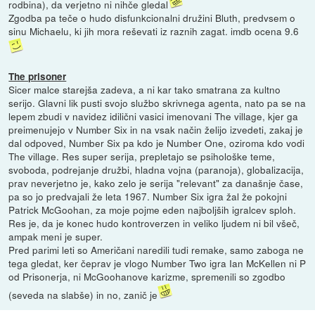
rodbina), da verjetno ni nihče gledal
Zgodba pa teče o hudo disfunkcionalni družini Bluth, predvsem o
sinu Michaelu, ki jih mora reševati iz raznih zagat. imdb ocena 9.6
The prisoner
Sicer malce starejša zadeva, a ni kar tako smatrana za kultno
serijo. Glavni lik pusti svojo službo skrivnega agenta, nato pa se na
lepem zbudi v navidez idilični vasici imenovani The village, kjer ga
preimenujejo v Number Six in na vsak način želijo izvedeti, zakaj je
dal odpoved, Number Six pa kdo je Number One, oziroma kdo vodi
The village. Res super serija, prepletajo se psihološke teme,
svoboda, podrejanje družbi, hladna vojna (paranoja), globalizacija,
prav neverjetno je, kako zelo je serija "relevant" za današnje čase,
pa so jo predvajali že leta 1967. Number Six igra žal že pokojni
Patrick McGoohan, za moje pojme eden najboljših igralcev sploh.
Res je, da je konec hudo kontroverzen in veliko ljudem ni bil všeč,
ampak meni je super.
Pred parimi leti so Američani naredili tudi remake, samo zaboga ne
tega gledat, ker čeprav je vlogo Number Two igra Ian McKellen ni P
od Prisonerja, ni McGoohanove karizme, spremenili so zgodbo
(seveda na slabše) in no, zanič je