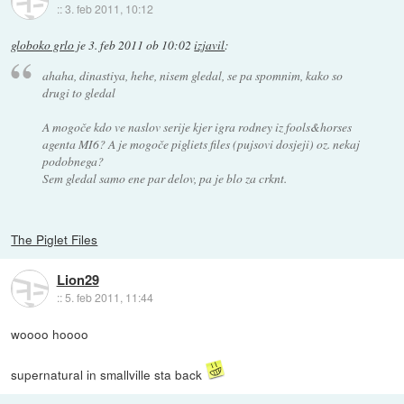
::
3. feb 2011, 10:12
globoko grlo
je
3. feb 2011 ob 10:02
izjavil
:
ahaha, dinastiya, hehe, nisem gledal, se pa spomnim, kako so
drugi to gledal
A mogoče kdo ve naslov serije kjer igra rodney iz fools&horses
agenta MI6? A je mogoče pigliets files (pujsovi dosjeji) oz. nekaj
podobnega?
Sem gledal samo ene par delov, pa je blo za crknt.
The Piglet Files
Lion29
::
5. feb 2011, 11:44
woooo hoooo
supernatural in smallville sta back