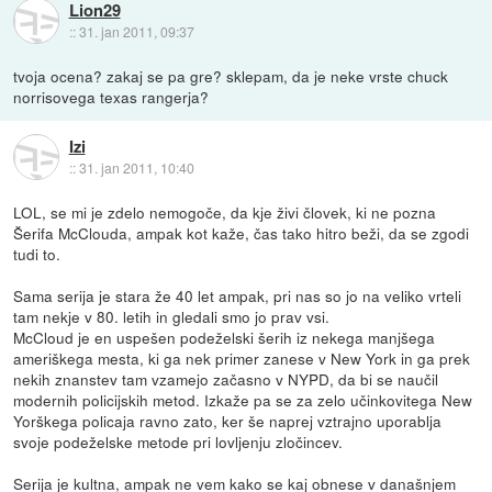
Lion29
::
31. jan 2011, 09:37
tvoja ocena? zakaj se pa gre? sklepam, da je neke vrste chuck
norrisovega texas rangerja?
Izi
::
31. jan 2011, 10:40
LOL, se mi je zdelo nemogoče, da kje živi človek, ki ne pozna
Šerifa McClouda, ampak kot kaže, čas tako hitro beži, da se zgodi
tudi to.
Sama serija je stara že 40 let ampak, pri nas so jo na veliko vrteli
tam nekje v 80. letih in gledali smo jo prav vsi.
McCloud je en uspešen podeželski šerih iz nekega manjšega
ameriškega mesta, ki ga nek primer zanese v New York in ga prek
nekih znanstev tam vzamejo začasno v NYPD, da bi se naučil
modernih policijskih metod. Izkaže pa se za zelo učinkovitega New
Yorškega policaja ravno zato, ker še naprej vztrajno uporablja
svoje podeželske metode pri lovljenju zločincev.
Serija je kultna, ampak ne vem kako se kaj obnese v današnjem