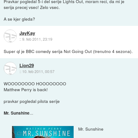
Pravkar pogledal 5-i del serije Lights Out, moram reci, da mi je
serija precej vsec! Zelo vsec.
A se kjer gleda?
JayKay
::
9. feb 2011, 23:19
Super ql je BBC comedy serija Not Going Out (trenutno 4 sezona).
Lion29
::
10. feb 2011, 00:57
WOOOOOOOO HOOOOOOOO
Matthew Perry is back!
pravkar pogledal pilota serije
...
Mr. Sunshine
Mr. Sunshine