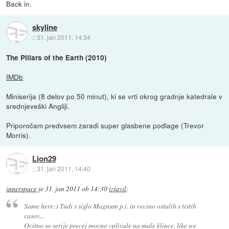
Back in.
skyline
::
31. jan 2011, 14:34
The Pillars of the Earth (2010)
IMDb
Miniserija (8 delov po 50 minut), ki se vrti okrog gradnje katedrale v
srednjeveški Angliji.
Priporočam predvsem zaradi super glasbene podlage (Trevor
Morris).
Lion29
::
31. jan 2011, 14:40
innerspace
je
31. jan 2011 ob 14:30
izjavil
:
Same here:) Tudi s siglo Magnum p.i. in vecino ostalih s tistih
casov...
Ocitno so serije precej mocno vplivale na male klince, like we