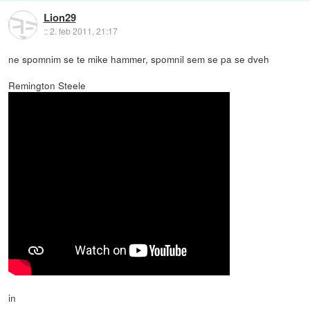
Lion29
::
2. feb 2011, 21:17
ne spomnim se te mike hammer, spomnil sem se pa se dveh
Remington Steele
in