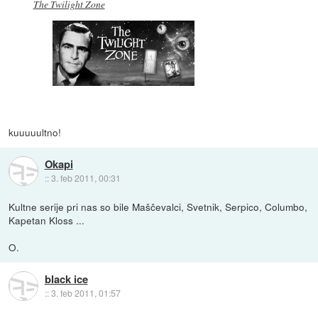
The Twilight Zone
kuuuuultno!
Okapi
::
3. feb 2011, 00:31
Kultne serije pri nas so bile Maščevalci, Svetnik, Serpico, Columbo,
Kapetan Kloss ...
O.
black ice
::
3. feb 2011, 01:57