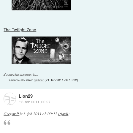
The Twilight Zone
Zgodovina sprememb…
zavarovalo slike:
gzibret
(
21. feb 2011 ob 13:22
)
Lion29
::
3. feb 2011, 00:27
Gregor P
je
3. feb 2011 ob 00:12
izjavil
: