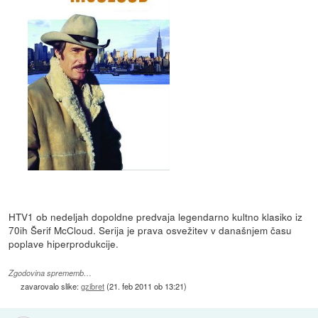
HTV1 ob nedeljah dopoldne predvaja legendarno kultno klasiko iz
70ih Šerif McCloud. Serija je prava osvežitev v današnjem času
poplave hiperprodukcije.
Zgodovina sprememb…
zavarovalo slike:
gzibret
(
21. feb 2011 ob 13:21
)