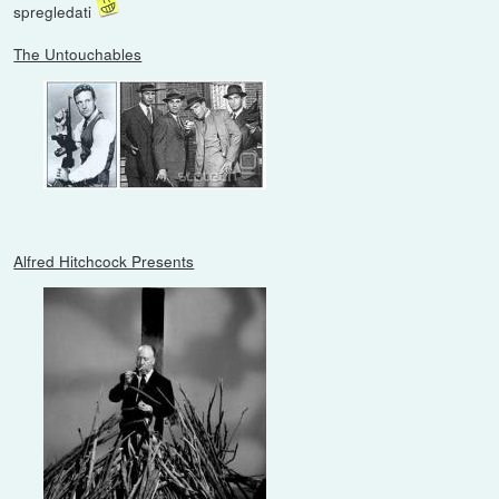
spregledati
The Untouchables
Alfred Hitchcock Presents