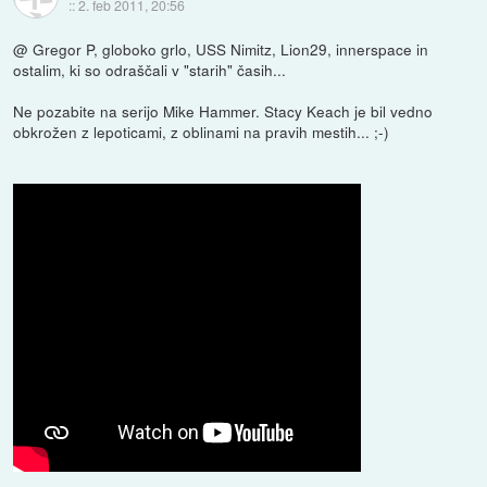
::
2. feb 2011, 20:56
@ Gregor P, globoko grlo, USS Nimitz, Lion29, innerspace in
ostalim, ki so odraščali v "starih" časih...
Ne pozabite na serijo Mike Hammer. Stacy Keach je bil vedno
obkrožen z lepoticami, z oblinami na pravih mestih... ;-)