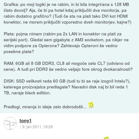
Grafika: po moji logiki je ne rabim, in bi bila integrirana s 128 MB
čisto dovolj? Aja, če bi pa hotel kdaj priključiti dva monitorja, pa
rabim dodatno grafično? (Tudi če sta na plati tako DVI kot HDMI
konektor, ne morem priključiti vzporedno dveh monitorjev, kajne?)
Plata: pojma nimam (rabim pa 2x LAN in konektor na plati za
serijski port). Gledal sem gigabyte z AM3 socketom, pa nikjer ne
vidim podpore za Opterone? Zahtevajo Opteroni še vedno
posebne plate?
RAM: 6GB ali 8 GB DDR3, CL8 ali mogoče celo CL7 (odvisno od
cene). A tudi pri DDR3 še vedno veljajo fore okrog dvokanalnosti?
DISK: SSD velikosti reda 60 GB (tudi tu bi se raje izognil Intelu?),
katerega proizvajalca predlagate? Navadni disk naj bi bil reda 1
TB, naraje black edition.
Predlogi, mnenja in ideje zelo dobrodošli...
tony1
::
9. jan 2011, 19:28