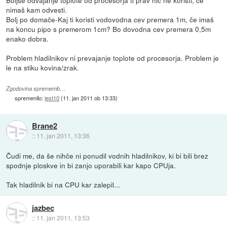
Boljše odvajanje toplote od procesorja ti prav nič ne koristi, če
nimaš kam odvesti.
Bolj po domače-Kaj ti koristi vodovodna cev premera 1m, če imaš
na koncu pipo s premerom 1cm? Bo dovodna cev premera 0,5m
enako dobra.
Problem hladilnikov ni prevajanje toplote od procesorja. Problem je
le na stiku kovina/zrak.
Zgodovina sprememb…
spremenilo:
jest10
(
11. jan 2011 ob 13:33
)
Brane2
::
11. jan 2011, 13:36
Čudi me, da še nihče ni ponudil vodnih hladilnikov, ki bi bili brez
spodnje ploskve in bi zanjo uporabili kar kapo CPUja.
Tak hladilnik bi na CPU kar zalepil...
jazbec
::
11. jan 2011, 13:53