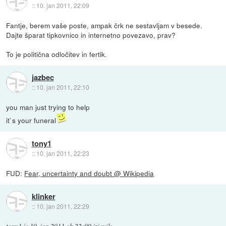
::
10. jan 2011, 22:09
Fantje, berem vaše poste, ampak črk ne sestavljam v besede.
Dajte šparat tipkovnico in internetno povezavo, prav?
To je politična odločitev in fertik.
jazbec
::
10. jan 2011, 22:10
you man just trying to help
it`s your funeral
tony1
::
10. jan 2011, 22:23
FUD:
Fear, uncertainty and doubt @ Wikipedia
klinker
::
10. jan 2011, 22:29