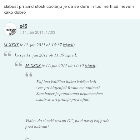
slabost pri amd stock coolerju je da se dere in tudi ne hladi nevem
kako dobro
x45
::
11. jan 2011, 17:03
M-XXXX
je
11. jan 2011 ob 15:37
izjavil
:
kixs
je
11. jan 2011 ob 11:19
izjavil
:
M-XXXX
je
11. jan 2011 ob 11:10
izjavil
:
Kaj ima količina bakra kakšno koli
veze pri hlajenju? Resno me zanima?
Sam baker je popolnoma nepomemben,
ostale stvari pridejo pred njim!
Vidim, da si neki strasni OC, pa ti povej kaj pride
pred bakrom?
lp