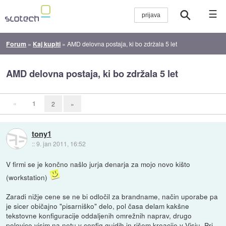
☰
Forum
»
Kaj kupiti
»
AMD delovna postaja, ki bo zdržala 5 let
AMD delovna postaja, ki bo zdržala 5 let
«
1
2
»
tony1
::
9. jan 2011, 16:52
V firmi se je končno našlo jurja denarja za mojo novo kišto
(workstation)
Zaradi nižje cene se ne bi odločil za brandname, način uporabe pa
je sicer običajno "pisarniško" delo, pol časa delam kakšne
tekstovne konfiguracije oddaljenih omrežnih naprav, drugo
polovico visim na netu v config guidih in rišem kreacije v Visiu. Pri