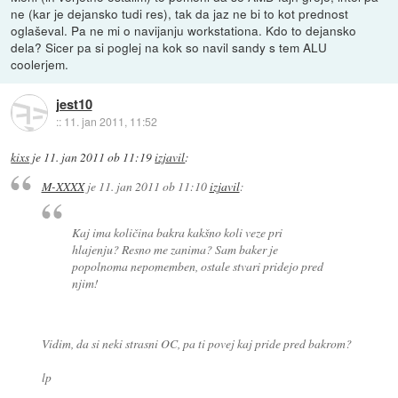
ne (kar je dejansko tudi res), tak da jaz ne bi to kot prednost
oglaševal. Pa ne mi o navijanju workstationa. Kdo to dejansko
dela? Sicer pa si poglej na kok so navil sandy s tem ALU
coolerjem.
jest10
::
11. jan 2011, 11:52
kixs
je
11. jan 2011 ob 11:19
izjavil
:
M-XXXX
je
11. jan 2011 ob 11:10
izjavil
:
Kaj ima količina bakra kakšno koli veze pri
hlajenju? Resno me zanima? Sam baker je
popolnoma nepomemben, ostale stvari pridejo pred
njim!
Vidim, da si neki strasni OC, pa ti povej kaj pride pred bakrom?
lp