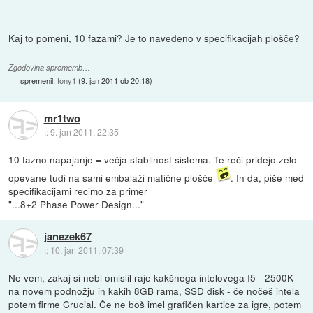
Kaj to pomeni, 10 fazami? Je to navedeno v specifikacijah plošče?
Zgodovina sprememb…
spremenil:
tony1
(
9. jan 2011 ob 20:18
)
mr1two
::
9. jan 2011, 22:35
10 fazno napajanje = večja stabilnost sistema. Te reči pridejo zelo
opevane tudi na sami embalaži matične plošče
. In da, piše med
specifikacijami
recimo za primer
"...8+2 Phase Power Design..."
janezek67
::
10. jan 2011, 07:39
Ne vem, zakaj si nebi omislil raje kakšnega intelovega I5 - 2500K
na novem podnožju in kakih 8GB rama, SSD disk - če nočeš intela
potem firme Crucial. Če ne boš imel grafičen kartice za igre, potem