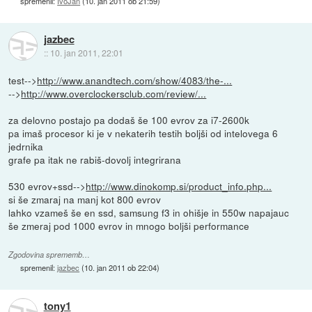
spremenil:
IvoJan
(
10. jan 2011 ob 21:59
)
jazbec
::
10. jan 2011, 22:01
test-->
http://www.anandtech.com/show/4083/the-...
-->
http://www.overclockersclub.com/review/...
za delovno postajo pa dodaš še 100 evrov za i7-2600k
pa imaš procesor ki je v nekaterih testih boljši od intelovega 6
jedrnika
grafe pa itak ne rabiš-dovolj integrirana
530 evrov+ssd-->
http://www.dinokomp.si/product_info.php...
si še zmaraj na manj kot 800 evrov
lahko vzameš še en ssd, samsung f3 in ohišje in 550w napajauc
še zmeraj pod 1000 evrov in mnogo boljši performance
Zgodovina sprememb…
spremenil:
jazbec
(
10. jan 2011 ob 22:04
)
tony1