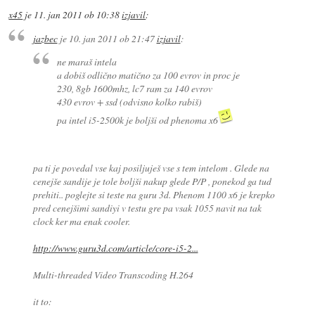
x45
je
11. jan 2011 ob 10:38
izjavil
:
jazbec
je
10. jan 2011 ob 21:47
izjavil
:
ne maraš intela
a dobiš odlično matično za 100 evrov in proc je
230, 8gb 1600mhz, lc7 ram za 140 evrov
430 evrov + ssd (odvisno kolko rabiš)
pa intel i5-2500k je boljši od phenoma x6
pa ti je povedal vse kaj posiljuješ vse s tem intelom . Glede na
cenejše sandije je tole boljši nakup glede P/P , ponekod ga tud
prehiti.. poglejte si teste na guru 3d. Phenom 1100 x6 je krepko
pred cenejšimi sandiyi v testu gre pa vsak 1055 navit na tak
clock ker ma enak cooler.
http://www.guru3d.com/article/core-i5-2...
Multi-threaded Video Transcoding H.264
it to: