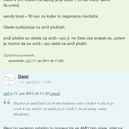
ALuminij.
sandy torej + 50 eur za kuller in zagamana montaža.
Glede buldozerja na am3 ploščah:
am2 plošče so delale za am2+ cpu ji, ne čisto vse ampak so. potem
je možno da bo am3+ cpu delal na am3 plošči.
Zgodovina sprememb…
spremenilo:
x45
(
11. jan 2011 ob 11:24
)
Dami
::
11. jan 2011, 11:50
x45
je
11. jan 2011 ob 11:20
izjavil
:
Dejstvo je amd kuler za x6 ima bakrene ceni + baker + alu in je
visok 4 cm, intelov za sandy ja je visok 1 cm ali manj- samo
ALuminij.
Meni (in verjetno ostalim) to pomeni da se AMD fajn greje, intel pa