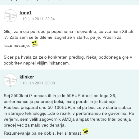
tony1
::
10. jan 2011, 22:34
Glej, za moje potrebe je popolnoma irelevantno, če vzamem X6 ali
i7. Zato sem se te dileme izognil že v štartu, pa je. Prosim za
razumevanje.
Sicer pa hvala za zelo konkreten predlog. Nekaj podobnega gre v
odobritev naprej višjim inštancam.
klinker
::
10. jan 2011, 23:08
Sej 2500k ni i7 ampak i5 in je le 50EUR drazji od tega X6,
performance je pa precej bolsi, manj porabi in je hladnejsi.
Pac bos prisparal ene 50-100EUR, imel pa bos ze v startu slabso
in starejso tehnologijo...da o razliki v performansu ne govorimo. Pa
verjemi, sem velik zagovornik AMDja ampak trenutno Intel ponuja
precej vec za malo vec denarja.
Razumevanja pa ne dobis, ker si trmast