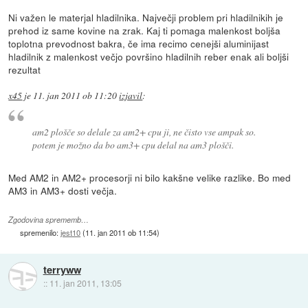
Ni važen le materjal hladilnika. Največji problem pri hladilnikih je
prehod iz same kovine na zrak. Kaj ti pomaga malenkost boljša
toplotna prevodnost bakra, če ima recimo cenejši aluminijast
hladilnik z malenkost večjo površino hladilnih reber enak ali boljši
rezultat
x45
je
11. jan 2011 ob 11:20
izjavil
:
am2 plošče so delale za am2+ cpu ji, ne čisto vse ampak so.
potem je možno da bo am3+ cpu delal na am3 plošči.
Med AM2 in AM2+ procesorji ni bilo kakšne velike razlike. Bo med
AM3 in AM3+ dosti večja.
Zgodovina sprememb…
spremenilo:
jest10
(
11. jan 2011 ob 11:54
)
terryww
::
11. jan 2011, 13:05