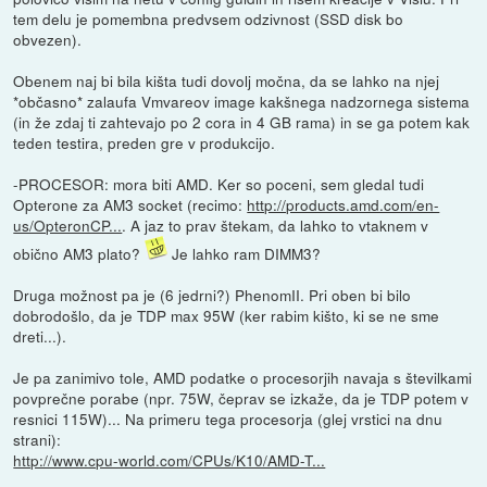
tem delu je pomembna predvsem odzivnost (SSD disk bo
obvezen).
Obenem naj bi bila kišta tudi dovolj močna, da se lahko na njej
*občasno* zalaufa Vmvareov image kakšnega nadzornega sistema
(in že zdaj ti zahtevajo po 2 cora in 4 GB rama) in se ga potem kak
teden testira, preden gre v produkcijo.
-PROCESOR: mora biti AMD. Ker so poceni, sem gledal tudi
Opterone za AM3 socket (recimo:
http://products.amd.com/en-
us/OpteronCP...
. A jaz to prav štekam, da lahko to vtaknem v
obično AM3 plato?
Je lahko ram DIMM3?
Druga možnost pa je (6 jedrni?) PhenomII. Pri oben bi bilo
dobrodošlo, da je TDP max 95W (ker rabim kišto, ki se ne sme
dreti...).
Je pa zanimivo tole, AMD podatke o procesorjih navaja s številkami
povprečne porabe (npr. 75W, čeprav se izkaže, da je TDP potem v
resnici 115W)... Na primeru tega procesorja (glej vrstici na dnu
strani):
http://www.cpu-world.com/CPUs/K10/AMD-T...