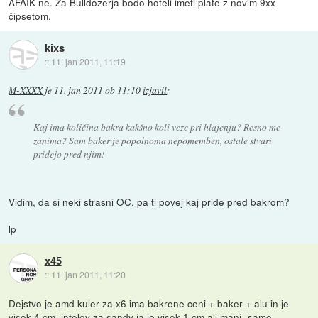
AFAIK ne. Za Bulldozerja bodo hoteli imeti plate z novim 9xx
čipsetom.
kixs
::
11. jan 2011, 11:19
M-XXXX
je
11. jan 2011 ob 11:10
izjavil
:
Kaj ima količina bakra kakšno koli veze pri hlajenju? Resno me
zanima? Sam baker je popolnoma nepomemben, ostale stvari
pridejo pred njim!
Vidim, da si neki strasni OC, pa ti povej kaj pride pred bakrom?
lp
x45
::
11. jan 2011, 11:20
Dejstvo je amd kuler za x6 ima bakrene ceni + baker + alu in je
visok 4 cm, intelov za sandy ja je visok 1 cm ali manj- samo