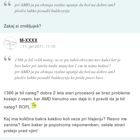
pri AMD ju pa obstaja realno upanje da boš na dobro am3
ploščo lahko posadil buldozerja
Zakaj si zmišljuješ?
M-XXXX
::
11. jan 2011, 11:10
1366 je bil velik nateg. za oc pa rabiš obvezno nov kuler ker je
box kuler pri intelu tanke manj kot 1 cm in nima bakra!!
pri AMD ju pa obstaja realno upanje da boš na dobro am3
ploščo lahko posadil buldozerja ko pride pravi bios.
1366 je bil nateg? dobra 2 leta stari procesorji se brez problema
kosajo z vsem, kar AMD trenutno ven daje in ti praviš da je bil
nateg? ROFL
Kaj ima količina bakra kakšno koli veze pri hlajenju? Resno me
zanima? Sam baker je popolnoma nepomemben, ostale stvari
pridejo pred njim!