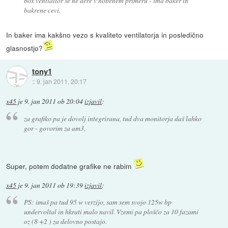
box ventialtor se ne dere v nobenem primeru - ima baker in
bakrene cevi.
In baker ima kakšno vezo s kvaliteto ventilatorja in posledično
glasnostjo?
tony1
::
9. jan 2011, 20:17
x45
je
9. jan 2011 ob 20:04
izjavil
:
za grafiko pa je dovolj integrirana, tud dva monitorja daš lahko
gor - govorim za am3,
Super, potem dodatne grafike ne rabim
x45
je
9. jan 2011 ob 19:39
izjavil
:
PS: imaš pa tud 95 w verzijo, sam sem svojo 125w bp
undervoltal in hkrati malo navil. Vzemi pa ploščo za 10 fazami
oz (8 +2 ) za delovno postajo.