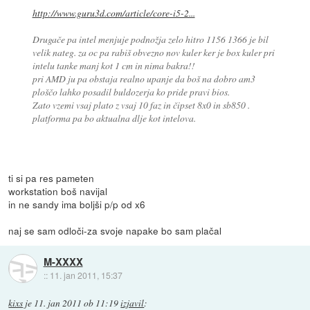
http://www.guru3d.com/article/core-i5-2...
Drugače pa intel menjuje podnožja zelo hitro 1156 1366 je bil
velik nateg. za oc pa rabiš obvezno nov kuler ker je box kuler pri
intelu tanke manj kot 1 cm in nima bakra!!
pri AMD ju pa obstaja realno upanje da boš na dobro am3
ploščo lahko posadil buldozerja ko pride pravi bios.
Zato vzemi vsaj plato z vsaj 10 faz in čipset 8x0 in sb850 .
platforma pa bo aktualna dlje kot intelova.
ti si pa res pameten
workstation boš navijal
in ne sandy ima boljši p/p od x6
naj se sam odloči-za svoje napake bo sam plačal
M-XXXX
::
11. jan 2011, 15:37
kixs
je
11. jan 2011 ob 11:19
izjavil
: