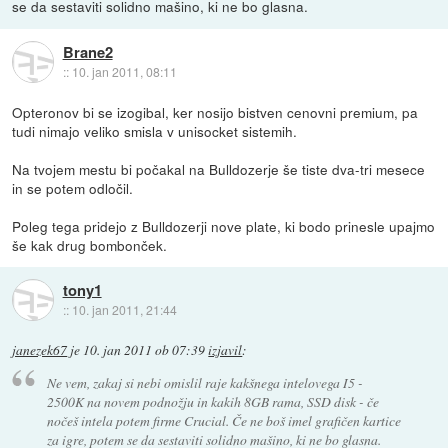
se da sestaviti solidno mašino, ki ne bo glasna.
Brane2
::
10. jan 2011, 08:11
Opteronov bi se izogibal, ker nosijo bistven cenovni premium, pa
tudi nimajo veliko smisla v unisocket sistemih.
Na tvojem mestu bi počakal na Bulldozerje še tiste dva-tri mesece
in se potem odločil.
Poleg tega pridejo z Bulldozerji nove plate, ki bodo prinesle upajmo
še kak drug bombonček.
tony1
::
10. jan 2011, 21:44
janezek67
je
10. jan 2011 ob 07:39
izjavil
:
Ne vem, zakaj si nebi omislil raje kakšnega intelovega I5 -
2500K na novem podnožju in kakih 8GB rama, SSD disk - če
nočeš intela potem firme Crucial. Če ne boš imel grafičen kartice
za igre, potem se da sestaviti solidno mašino, ki ne bo glasna.