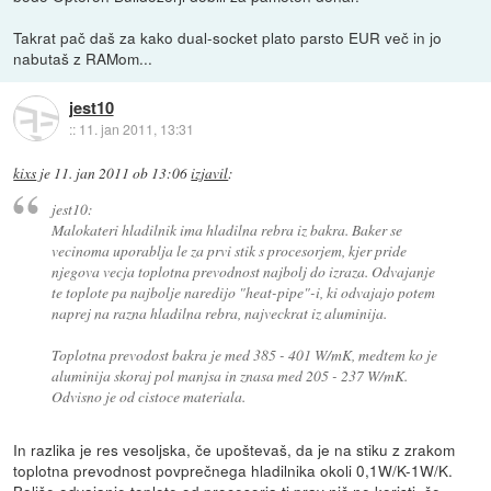
Takrat pač daš za kako dual-socket plato parsto EUR več in jo
nabutaš z RAMom...
jest10
::
11. jan 2011, 13:31
kixs
je
11. jan 2011 ob 13:06
izjavil
:
jest10:
Malokateri hladilnik ima hladilna rebra iz bakra. Baker se
vecinoma uporablja le za prvi stik s procesorjem, kjer pride
njegova vecja toplotna prevodnost najbolj do izraza. Odvajanje
te toplote pa najbolje naredijo "heat-pipe"-i, ki odvajajo potem
naprej na razna hladilna rebra, najveckrat iz aluminija.
Toplotna prevodost bakra je med 385 - 401 W/mK, medtem ko je
aluminija skoraj pol manjsa in znasa med 205 - 237 W/mK.
Odvisno je od cistoce materiala.
In razlika je res vesoljska, če upoštevaš, da je na stiku z zrakom
toplotna prevodnost povprečnega hladilnika okoli 0,1W/K-1W/K.