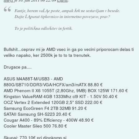
tony1
je
10. jan 2011 ob 22:09
izjavil
:
Fantje, berem vaĹĄe poste, ampak Ärk ne sestavljam v besede.
Dajte ĹĄparat tipkovnico in internetno povezavo, prav?
To je politiÄna odloÄitev in fertik.
Bullshit...ceprav mi je AMD vsec in ga po vecini priporocam delas ti
veliko napako, ker 2500k je to to ta trenutek.
Drugace pa....
ASUS M4A88T-M/USB3 - AMD
880G/SB710/DDR3/VGA/HCFX/am3/mATX 88.80 €
AMD Phenom II X6 1055T (2,80Ghz, 9MB) BOX 125W 171.60 €
Kingston ValueRAM 4GB 1333Mhz cl9 KIT - 1.50V 50.40 €
OCZ Vertex 2 Extended 120GB 2,5" SSD 222.00 €
Samsung EcoGreen F4 2TB 32MB 91.20 €
SATAII Samsung SH-S223 20.40 €
Cougar A400 - 89% Efficiency - 400W 48.90 €
Cooler Master Sileo 500 76.80 €
Skupaj: 770,10€ pri dinokomp.si