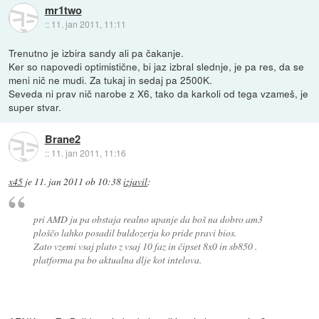
mr1two
::
11. jan 2011, 11:11
Trenutno je izbira sandy ali pa čakanje.
Ker so napovedi optimistične, bi jaz izbral slednje, je pa res, da se
meni nič ne mudi. Za tukaj in sedaj pa 2500K.
Seveda ni prav nič narobe z X6, tako da karkoli od tega vzameš, je
super stvar.
Brane2
::
11. jan 2011, 11:16
x45
je
11. jan 2011 ob 10:38
izjavil
:
pri AMD ju pa obstaja realno upanje da boš na dobro am3
ploščo lahko posadil buldozerja ko pride pravi bios.
Zato vzemi vsaj plato z vsaj 10 faz in čipset 8x0 in sb850 .
platforma pa bo aktualna dlje kot intelova.