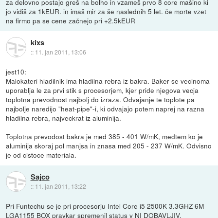
za delovno postajo greš na bolho in vzameš prvo 8 core mašino ki
jo vidiš za 1kEUR. in imaš mir za še naslednih 5 let. če morte vzet
na firmo pa se cene začnejo pri +2.5kEUR
kixs
::
11. jan 2011, 13:06
jest10:
Malokateri hladilnik ima hladilna rebra iz bakra. Baker se vecinoma
uporablja le za prvi stik s procesorjem, kjer pride njegova vecja
toplotna prevodnost najbolj do izraza. Odvajanje te toplote pa
najbolje naredijo "heat-pipe"-i, ki odvajajo potem naprej na razna
hladilna rebra, najveckrat iz aluminija.
Toplotna prevodost bakra je med 385 - 401 W/mK, medtem ko je
aluminija skoraj pol manjsa in znasa med 205 - 237 W/mK. Odvisno
je od cistoce materiala.
Sajco
::
11. jan 2011, 13:22
Pri Funtechu se je pri procesorju Intel Core i5 2500K 3.3GHZ 6M
LGA1155 BOX pravkar spremenil status v NI DOBAVLJIV.