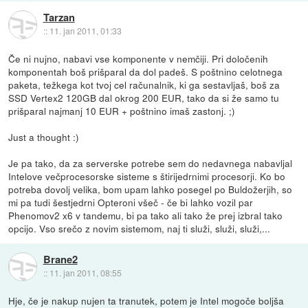
Tarzan
::
11. jan 2011, 01:33
Če ni nujno, nabavi vse komponente v nemčiji. Pri določenih
komponentah boš prišparal da dol padeš. S poštnino celotnega
paketa, težkega kot tvoj cel računalnik, ki ga sestavljaš, boš za
SSD Vertex2 120GB dal okrog 200 EUR, tako da si že samo tu
prišparal najmanj 10 EUR + poštnino imaš zastonj. ;)
Just a thought :)
Je pa tako, da za serverske potrebe sem do nedavnega nabavljal
Intelove večprocesorske sisteme s štirijedrnimi procesorji. Ko bo
potreba dovolj velika, bom upam lahko posegel po Buldožerjih, so
mi pa tudi šestjedrni Opteroni všeč - če bi lahko vozil par
Phenomov2 x6 v tandemu, bi pa tako ali tako že prej izbral tako
opcijo. Vso srečo z novim sistemom, naj ti služi, služi, služi,...
Brane2
::
11. jan 2011, 08:55
Hje, če je nakup nujen ta tranutek, potem je Intel mogoče boljša