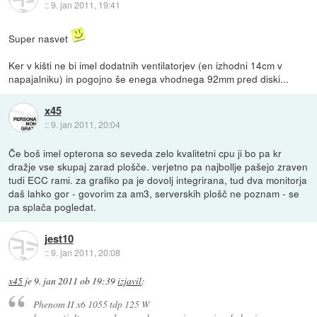
::
9. jan 2011, 19:41
Super nasvet
Ker v kišti ne bi imel dodatnih ventilatorjev (en izhodni 14cm v
napajalniku) in pogojno še enega vhodnega 92mm pred diski...
x45
::
9. jan 2011, 20:04
Če boš imel opterona so seveda zelo kvalitetni cpu ji bo pa kr
dražje vse skupaj zarad plošče. verjetno pa najbollje pašejo zraven
tudi ECC rami. za grafiko pa je dovolj integrirana, tud dva monitorja
daš lahko gor - govorim za am3, serverskih plošč ne poznam - se
pa splača pogledat.
jest10
::
9. jan 2011, 20:08
x45
je
9. jan 2011 ob 19:39
izjavil
:
Phenom II x6 1055 tdp 125 W