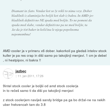
Diamant in zlato. Vendar kot so že rekli to nima veze. Dober
hladilnik iz aluminija bo boljši kot slab iz bakra. In AMD-jev
hladilnik definitivno NE spada med boljše. To ne pomeni da
spada med slabe, vendar definitivno pa ne med boljše, ta
.ko da je tist baker in količina le njega popolnoma
nepomembna!
AMD cooler ja v primeru x6 dober. kakorkoli pa gledaš intelov stock
kuller je pa res crap in diši samo po takojšnji menjavi. 1 cm je debel
, ni heatpipov, ni bakra !!
jazbec
::
11. jan 2011, 17:26
9intel stock cooler je boljši od amd stock coolerja
in to rečeš samo ti da diši po takojšnji menjavi
z stock coolerjem naviješ sandy bridge pa ga bo držal-ne na nekih
uber frekvencah tam do 3.8