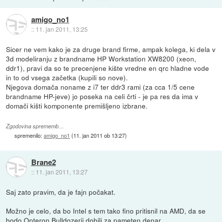
amigo_no1
::
11. jan 2011, 13:25
Sicer ne vem kako je za druge brand firme, ampak kolega, ki dela v
3d modeliranju z brandname HP Workstation XW8200 (xeon,
ddr1), pravi da so te precenjene kište vredne en qrc hladne vode
in to od vsega začetka (kupili so nove).
Njegova domača noname z i7 ter ddr3 rami (za cca 1/5 cene
brandname HP-jeve) jo poseka na celi črti - je pa res da ima v
domači kišti komponente premišljeno izbrane.
Zgodovina sprememb…
spremenilo:
amigo_no1
(
11. jan 2011 ob 13:27
)
Brane2
::
11. jan 2011, 13:27
Saj zato pravim, da je fajn počakat.
Možno je celo, da bo Intel s tem tako fino pritisnil na AMD, da se
bodo Opteron Bulldozerji dobili za pameten denar.