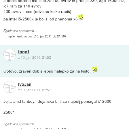
a dobiš odlično matično za 100 evrov in proc je 230, 8gb 1600mhz,
lc7 ram za 140 evrov
430 evrov + ssd (odvisno kolko rabiš)
pa intel i5-2500k je boljši od phenoma x6
Zgodovina sprememb…
spremenil:
jazbec
(
10. jan 2011 ob 21:50
)
tony1
::
10. jan 2011, 21:52
Gotovo, zraven dobiš lepšo nalepko za na kišto.
IvoJan
::
10. jan 2011, 21:57
Joj... amd fanboy.. dejansko bi ti se najbolj pomagal i7 2600.
2500*
Zgodovina sprememb…