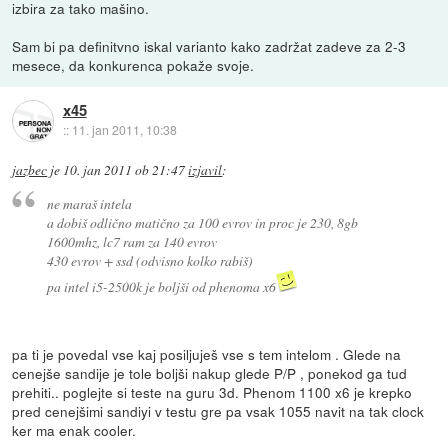
izbira za tako mašino.
Sam bi pa definitvno iskal varianto kako zadržat zadeve za 2-3
mesece, da konkurenca pokaže svoje.
x45
::
11. jan 2011, 10:38
jazbec
je
10. jan 2011 ob 21:47
izjavil
:
ne maraš intela
a dobiš odlično matično za 100 evrov in proc je 230, 8gb
1600mhz, lc7 ram za 140 evrov
430 evrov + ssd (odvisno kolko rabiš)
pa intel i5-2500k je boljši od phenoma x6
pa ti je povedal vse kaj posiljuješ vse s tem intelom . Glede na
cenejše sandije je tole boljši nakup glede P/P , ponekod ga tud
prehiti.. poglejte si teste na guru 3d. Phenom 1100 x6 je krepko
pred cenejšimi sandiyi v testu gre pa vsak 1055 navit na tak clock
ker ma enak cooler.