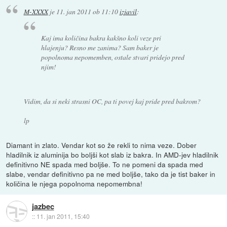
M-XXXX
je
11. jan 2011 ob 11:10
izjavil
:
Kaj ima količina bakra kakšno koli veze pri
hlajenju? Resno me zanima? Sam baker je
popolnoma nepomemben, ostale stvari pridejo pred
njim!
Vidim, da si neki strasni OC, pa ti povej kaj pride pred bakrom?
lp
Diamant in zlato. Vendar kot so že rekli to nima veze. Dober
hladilnik iz aluminija bo boljši kot slab iz bakra. In AMD-jev hladilnik
definitivno NE spada med boljše. To ne pomeni da spada med
slabe, vendar definitivno pa ne med boljše, tako da je tist baker in
količina le njega popolnoma nepomembna!
jazbec
::
11. jan 2011, 15:40