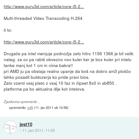
http://www.guru3d.com/article/core-i5-2...
Multi-threaded Video Transcoding H.264
it to:
http://www.guru3d.com/article/core-i5-2...
Drugače pa intel menjuje podnožja zelo hitro 1156 1366 je bil velik
nateg. za oc pa rabiš obvezno nov kuler ker je box kuler pri intelu
tanke manj kot 1 cm in nima bakra!!
pri AMD ju pa obstaja realno upanje da boš na dobro am3 ploščo
lahko posadil buldozerja ko pride pravi bios.
Zato vzemi vsaj plato z vsaj 10 faz in čipset 8x0 in sb850 .
platforma pa bo aktualna dlje kot intelova.
Zgodovina sprememb…
spremenilo:
x45
(
11. jan 2011 ob 10:56
)
jest10
::
11. jan 2011, 11:05