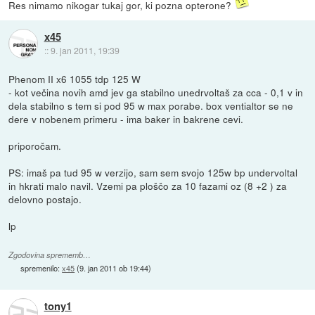
Res nimamo nikogar tukaj gor, ki pozna opterone?
x45
::
9. jan 2011, 19:39
Phenom II x6 1055 tdp 125 W
- kot večina novih amd jev ga stabilno unedrvoltaš za cca - 0,1 v in
dela stabilno s tem si pod 95 w max porabe. box ventialtor se ne
dere v nobenem primeru - ima baker in bakrene cevi.
priporočam.
PS: imaš pa tud 95 w verzijo, sam sem svojo 125w bp undervoltal
in hkrati malo navil. Vzemi pa ploščo za 10 fazami oz (8 +2 ) za
delovno postajo.
lp
Zgodovina sprememb…
spremenilo:
x45
(
9. jan 2011 ob 19:44
)
tony1