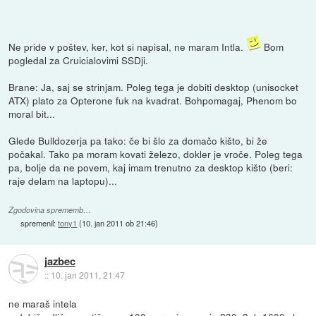
Ne pride v poštev, ker, kot si napisal, ne maram Intla.
Bom
pogledal za Cruicialovimi SSDji.
Brane: Ja, saj se strinjam. Poleg tega je dobiti desktop (unisocket
ATX) plato za Opterone fuk na kvadrat. Bohpomagaj, Phenom bo
moral bit...
Glede Bulldozerja pa tako: če bi šlo za domačo kišto, bi že
počakal. Tako pa moram kovati železo, dokler je vroče. Poleg tega
pa, bolje da ne povem, kaj imam trenutno za desktop kišto (beri:
raje delam na laptopu)...
Zgodovina sprememb…
spremenil:
tony1
(
10. jan 2011 ob 21:46
)
jazbec
::
10. jan 2011, 21:47
ne maraš intela