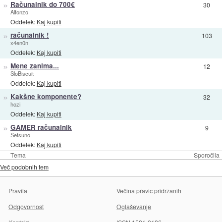
»
Računalnik do 700€
30
Alfonzo
Oddelek:
Kaj kupiti
»
računalnik !
103
x4en0n
Oddelek:
Kaj kupiti
»
Mene zanima...
12
SloBiscuit
Oddelek:
Kaj kupiti
»
Kakšne komponente?
32
hozi
Oddelek:
Kaj kupiti
»
GAMER računalnik
9
Setsuno
Oddelek:
Kaj kupiti
Tema
Sporočila
Več podobnih tem
Pravila
Večina pravic pridržanih
Odgovornost
Oglaševanje