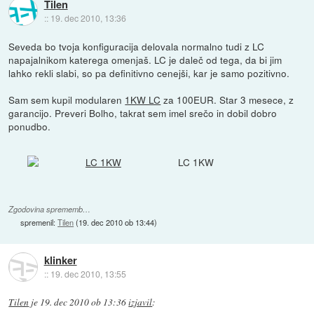
Tilen
::
19. dec 2010, 13:36
Seveda bo tvoja konfiguracija delovala normalno tudi z LC
napajalnikom katerega omenjaš. LC je daleč od tega, da bi jim
lahko rekli slabi, so pa definitivno cenejši, kar je samo pozitivno.
Sam sem kupil modularen
1KW LC
za 100EUR. Star 3 mesece, z
garancijo. Preveri Bolho, takrat sem imel srečo in dobil dobro
ponudbo.
LC 1KW
Zgodovina sprememb…
spremenil:
Tilen
(
19. dec 2010 ob 13:44
)
klinker
::
19. dec 2010, 13:55
Tilen
je
19. dec 2010 ob 13:36
izjavil
: