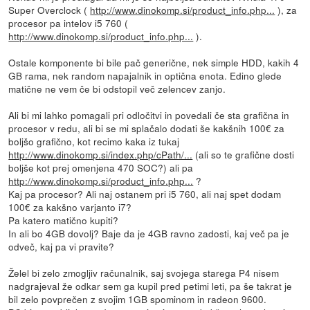
Super Overclock (
http://www.dinokomp.si/product_info.php...
), za
procesor pa intelov i5 760 (
http://www.dinokomp.si/product_info.php...
).
Ostale komponente bi bile pač generične, nek simple HDD, kakih 4
GB rama, nek random napajalnik in optična enota. Edino glede
matične ne vem če bi odstopil več zelencev zanjo.
Ali bi mi lahko pomagali pri odločitvi in povedali če sta grafična in
procesor v redu, ali bi se mi splačalo dodati še kakšnih 100€ za
boljšo grafično, kot recimo kaka iz tukaj
http://www.dinokomp.si/index.php/cPath/...
(ali so te grafične dosti
boljše kot prej omenjena 470 SOC?) ali pa
http://www.dinokomp.si/product_info.php...
?
Kaj pa procesor? Ali naj ostanem pri i5 760, ali naj spet dodam
100€ za kakšno varjanto i7?
Pa katero matično kupiti?
In ali bo 4GB dovolj? Baje da je 4GB ravno zadosti, kaj več pa je
odveč, kaj pa vi pravite?
Želel bi zelo zmogljiv računalnik, saj svojega starega P4 nisem
nadgrajeval že odkar sem ga kupil pred petimi leti, pa še takrat je
bil zelo povprečen z svojim 1GB spominom in radeon 9600.