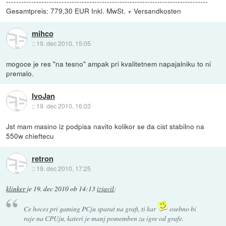
--------------------------------------------------------------------------------
Gesamtpreis: 779,30 EUR Inkl. MwSt. + Versandkosten
mihco
::
19. dec 2010, 15:05
mogoce je res "na tesno" ampak pri kvalitetnem napajalniku to ni
premalo.
IvoJan
::
19. dec 2010, 16:03
Jst mam masino iz podpisa navito kolikor se da cist stabilno na
550w chieftecu
retron
::
19. dec 2010, 17:25
klinker
je
19. dec 2010 ob 14:13
izjavil
:
Ce hoces pri gaming PCju sparat na grafi, ti kar
osebno bi
raje na CPUju, kateri je manj pomemben za igre od grafe.