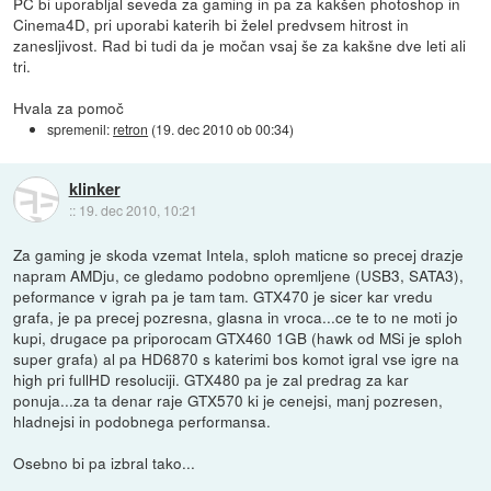
PC bi uporabljal seveda za gaming in pa za kakšen photoshop in
Cinema4D, pri uporabi katerih bi želel predvsem hitrost in
zanesljivost. Rad bi tudi da je močan vsaj še za kakšne dve leti ali
tri.
Hvala za pomoč
spremenil:
retron
(
19. dec 2010 ob 00:34
)
klinker
::
19. dec 2010, 10:21
Za gaming je skoda vzemat Intela, sploh maticne so precej drazje
napram AMDju, ce gledamo podobno opremljene (USB3, SATA3),
peformance v igrah pa je tam tam. GTX470 je sicer kar vredu
grafa, je pa precej pozresna, glasna in vroca...ce te to ne moti jo
kupi, drugace pa priporocam GTX460 1GB (hawk od MSi je sploh
super grafa) al pa HD6870 s katerimi bos komot igral vse igre na
high pri fullHD resoluciji. GTX480 pa je zal predrag za kar
ponuja...za ta denar raje GTX570 ki je cenejsi, manj pozresen,
hladnejsi in podobnega performansa.
Osebno bi pa izbral tako...