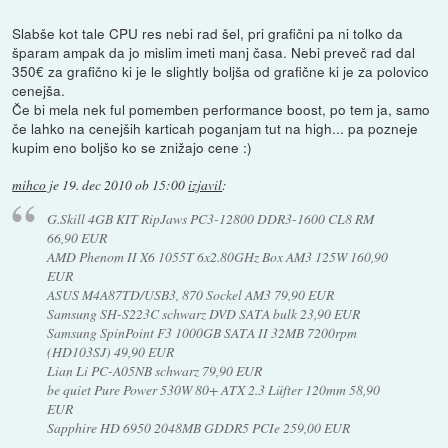
Slabše kot tale CPU res nebi rad šel, pri grafični pa ni tolko da
šparam ampak da jo mislim imeti manj časa. Nebi preveč rad dal
350€ za grafično ki je le slightly boljša od grafične ki je za polovico
cenejša.
Če bi mela nek ful pomemben performance boost, po tem ja, samo
če lahko na cenejših karticah poganjam tut na high... pa pozneje
kupim eno boljšo ko se znižajo cene :)
mihco
je
19. dec 2010 ob 15:00
izjavil
:
G.Skill 4GB KIT RipJaws PC3-12800 DDR3-1600 CL8 RM
66,90 EUR
AMD Phenom II X6 1055T 6x2.80GHz Box AM3 125W 160,90
EUR
ASUS M4A87TD/USB3, 870 Sockel AM3 79,90 EUR
Samsung SH-S223C schwarz DVD SATA bulk 23,90 EUR
Samsung SpinPoint F3 1000GB SATA II 32MB 7200rpm
(HD103SJ) 49,90 EUR
Lian Li PC-A05NB schwarz 79,90 EUR
be quiet Pure Power 530W 80+ ATX 2.3 Lüfter 120mm 58,90
EUR
Sapphire HD 6950 2048MB GDDR5 PCIe 259,00 EUR
----------------------------------------------------------------------