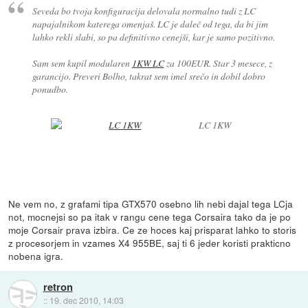
Seveda bo tvoja konfiguracija delovala normalno tudi z LC
napajalnikom katerega omenjaš. LC je daleč od tega, da bi jim
lahko rekli slabi, so pa definitivno cenejši, kar je samo pozitivno.
Sam sem kupil modularen
1KW LC
za 100EUR. Star 3 mesece, z
garancijo. Preveri Bolho, takrat sem imel srečo in dobil dobro
ponudbo.
LC 1KW
Ne vem no, z grafami tipa GTX570 osebno lih nebi dajal tega LCja
not, mocnejsi so pa itak v rangu cene tega Corsaira tako da je po
moje Corsair prava izbira. Ce ze hoces kaj prisparat lahko to storis
z procesorjem in vzames X4 955BE, saj ti 6 jeder koristi prakticno
nobena igra.
retron
::
19. dec 2010, 14:03