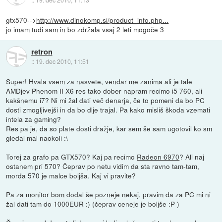
gtx570-->
http://www.dinokomp.si/product_info.php...
jo imam tudi sam in bo zdržala vsaj 2 leti mogoče 3
retron
::
19. dec 2010, 11:51
Super! Hvala vsem za nasvete, vendar me zanima ali je tale
AMDjev Phenom II X6 res tako dober napram recimo i5 760, ali
kakšnemu i7? Ni mi žal dati več denarja, če to pomeni da bo PC
dosti zmogljivejši in da bo dlje trajal. Pa kako misliš škoda vzemati
intela za gaming?
Res pa je, da so plate dosti dražje, kar sem še sam ugotovil ko sm
gledal mal naokoli :\
Torej za grafo pa GTX570? Kaj pa recimo
Radeon 6970
? Ali naj
ostanem pri 570? Čeprav po netu vidim da sta ravno tam-tam,
morda 570 je malce boljša. Kaj vi pravite?
Pa za monitor bom dodal še pozneje nekaj, pravim da za PC mi ni
žal dati tam do 1000EUR :) (čeprav ceneje je boljše :P )