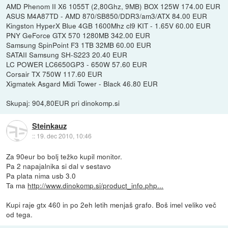
AMD Phenom II X6 1055T (2,80Ghz, 9MB) BOX 125W 174.00 EUR
ASUS M4A87TD - AMD 870/SB850/DDR3/am3/ATX 84.00 EUR
Kingston HyperX Blue 4GB 1600Mhz cl9 KIT - 1.65V 60.00 EUR
PNY GeForce GTX 570 1280MB 342.00 EUR
Samsung SpinPoint F3 1TB 32MB 60.00 EUR
SATAII Samsung SH-S223 20.40 EUR
LC POWER LC6650GP3 - 650W 57.60 EUR
Corsair TX 750W 117.60 EUR
Xigmatek Asgard Midi Tower - Black 46.80 EUR
Skupaj: 904,80EUR pri dinokomp.si
Steinkauz
::
19. dec 2010, 10:46
Za 90eur bo bolj težko kupil monitor.
Pa 2 napajalnika si dal v sestavo
Pa plata nima usb 3.0
Ta ma
http://www.dinokomp.si/product_info.php...
Kupi raje gtx 460 in po 2eh letih menjaš grafo. Boš imel veliko več
od tega.