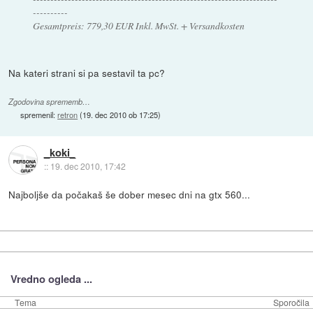
----------
Gesamtpreis: 779,30 EUR Inkl. MwSt. + Versandkosten
Na kateri strani si pa sestavil ta pc?
Zgodovina sprememb…
spremenil:
retron
(
19. dec 2010 ob 17:25
)
_koki_
::
19. dec 2010, 17:42
Najboljše da počakaš še dober mesec dni na gtx 560...
Vredno ogleda ...
Tema
Sporočila