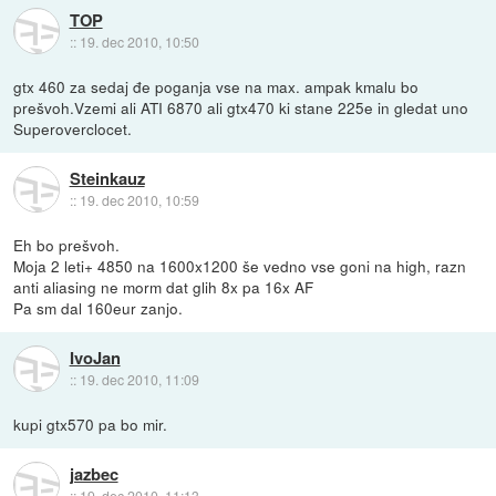
TOP
::
19. dec 2010, 10:50
gtx 460 za sedaj đe poganja vse na max. ampak kmalu bo
prešvoh.Vzemi ali ATI 6870 ali gtx470 ki stane 225e in gledat uno
Superoverclocet.
Steinkauz
::
19. dec 2010, 10:59
Eh bo prešvoh.
Moja 2 leti+ 4850 na 1600x1200 še vedno vse goni na high, razn
anti aliasing ne morm dat glih 8x pa 16x AF
Pa sm dal 160eur zanjo.
IvoJan
::
19. dec 2010, 11:09
kupi gtx570 pa bo mir.
jazbec
::
19. dec 2010, 11:13