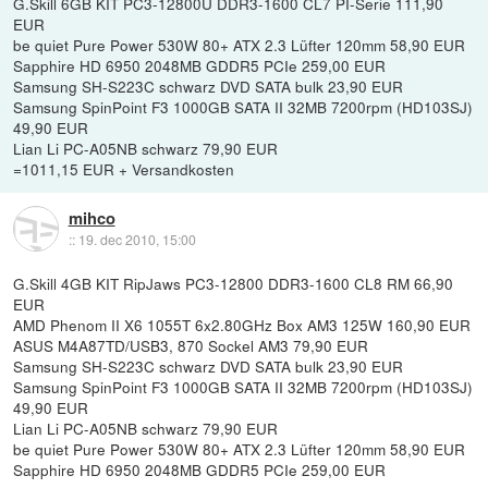
G.Skill 6GB KIT PC3-12800U DDR3-1600 CL7 PI-Serie 111,90
EUR
be quiet Pure Power 530W 80+ ATX 2.3 Lüfter 120mm 58,90 EUR
Sapphire HD 6950 2048MB GDDR5 PCIe 259,00 EUR
Samsung SH-S223C schwarz DVD SATA bulk 23,90 EUR
Samsung SpinPoint F3 1000GB SATA II 32MB 7200rpm (HD103SJ)
49,90 EUR
Lian Li PC-A05NB schwarz 79,90 EUR
=1011,15 EUR + Versandkosten
mihco
::
19. dec 2010, 15:00
G.Skill 4GB KIT RipJaws PC3-12800 DDR3-1600 CL8 RM 66,90
EUR
AMD Phenom II X6 1055T 6x2.80GHz Box AM3 125W 160,90 EUR
ASUS M4A87TD/USB3, 870 Sockel AM3 79,90 EUR
Samsung SH-S223C schwarz DVD SATA bulk 23,90 EUR
Samsung SpinPoint F3 1000GB SATA II 32MB 7200rpm (HD103SJ)
49,90 EUR
Lian Li PC-A05NB schwarz 79,90 EUR
be quiet Pure Power 530W 80+ ATX 2.3 Lüfter 120mm 58,90 EUR
Sapphire HD 6950 2048MB GDDR5 PCIe 259,00 EUR