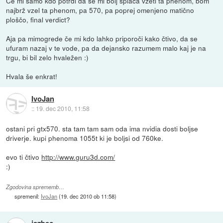
Če mi samo kdo potrdi da se mi bolj splača vzeti ta phenom, bom
najbrž vzel ta phenom, pa 570, pa poprej omenjeno matično
ploščo, final verdict?
Aja pa mimogrede če mi kdo lahko priporoči kako čtivo, da se
ufuram nazaj v te vode, pa da dejansko razumem malo kaj je na
trgu, bi bil zelo hvaležen :)
Hvala še enkrat!
IvoJan
::
19. dec 2010, 11:58
ostani pri gtx570. sta tam tam sam oda ima nvidia dosti boljse
driverje. kupi phenoma 1055t ki je boljsi od 760ke.
evo ti čtivo
http://www.guru3d.com/
:)
Zgodovina sprememb…
spremenil:
IvoJan
(
19. dec 2010 ob 11:58
)