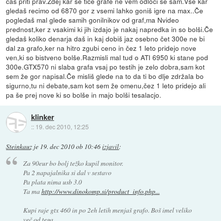
čas priti prav.Zdej kar se tiče grafe ne vem odloči se sam.Vse kar
gledaš recimo od 6870 gor z vsemi lahko goniš igre na max..Če
pogledaš mal glede samih gonilnikov od graf,ma Nvideo
prednost,ker z vsakimi ki jih izdajo je nakaj napredka in so bolši.Če
gledaš koliko denarja daš in kaj dobiš jaz osebno čet 300e ne bi
dal za grafo,ker na hitro zgubi ceno in čez 1 leto pridejo nove
ven,ki so bistveno bolše.Razmisli mal tud o ATI 6950 ki stane pod
300e.GTX570 ni slaba grafa vsaj po testih je zelo dobra,sam kot
sem že gor napisal.Če misliš glede na to da ti bo dlje zdržala bo
sigurno,tu ni debate,sam kot sem že omenu,čez 1 leto pridejo ali
pa še prej nove ki so bolše in majo bolši tesalacjo.
klinker
::
19. dec 2010, 12:25
Steinkauz
je
19. dec 2010 ob 10:46
izjavil
:
Za 90eur bo bolj težko kupil monitor.
Pa 2 napajalnika si dal v sestavo
Pa plata nima usb 3.0
Ta ma
http://www.dinokomp.si/product_info.php...
Kupi raje gtx 460 in po 2eh letih menjaš grafo. Boš imel veliko
več od tega.