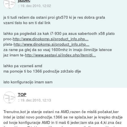
jazbec
::
19. dec 2010, 12:02
js ti tudi rečem da ostani proi gtx570 ki je res dobra grafa
vzami tisto ko sm ti dal link
lahko pa pogledaš za kak i7-930 pa asus sabertooth x58 plato
proc-
http://www.dinokomp.si/product_info.php...
plata-
http://www.dinokomp.si/product_info.php...
za rame pa glej da so vsaj 1600mhz in imajo čimnižje latence
jaz imam te-
http://www.sestavi.si/index.php/item/di...
lahko pa vzameš amd
ma pomoje ti bo 1366 podnožje zdržalo dlje
isto konfiguracijo imam sam
TOP
::
19. dec 2010, 12:13
Trenutno,kot je stanje ostani na AMD,razen če misliš počakat,ker
Intel je izdal novo podnožje.1366 se ne splača,ker je krepko dražje
od tvoje konfiguracje AMD in ti maš 6 jeder,tam sta pa 4,ki zna čez