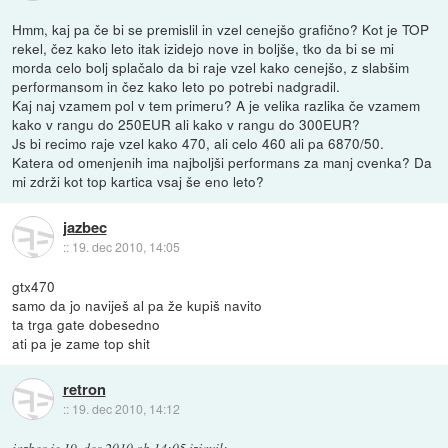
Hmm, kaj pa če bi se premislil in vzel cenejšo grafično? Kot je TOP
rekel, čez kako leto itak izidejo nove in boljše, tko da bi se mi
morda celo bolj splačalo da bi raje vzel kako cenejšo, z slabšim
performansom in čez kako leto po potrebi nadgradil.
Kaj naj vzamem pol v tem primeru? A je velika razlika če vzamem
kako v rangu do 250EUR ali kako v rangu do 300EUR?
Js bi recimo raje vzel kako 470, ali celo 460 ali pa 6870/50.
Katera od omenjenih ima najboljši performans za manj cvenka? Da
mi zdrži kot top kartica vsaj še eno leto?
jazbec
::
19. dec 2010, 14:05
gtx470
samo da jo naviješ al pa že kupiš navito
ta trga gate dobesedno
ati pa je zame top shit
retron
::
19. dec 2010, 14:12