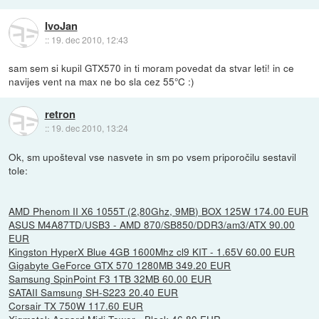
IvoJan
::
19. dec 2010, 12:43
sam sem si kupil GTX570 in ti moram povedat da stvar leti! in ce
navijes vent na max ne bo sla cez 55°C :)
retron
::
19. dec 2010, 13:24
Ok, sm upošteval vse nasvete in sm po vsem priporočilu sestavil
tole:
AMD Phenom II X6 1055T (2,80Ghz, 9MB) BOX 125W 174.00 EUR
ASUS M4A87TD/USB3 - AMD 870/SB850/DDR3/am3/ATX 90.00
EUR
Kingston HyperX Blue 4GB 1600Mhz cl9 KIT - 1.65V 60.00 EUR
Gigabyte GeForce GTX 570 1280MB 349.20 EUR
Samsung SpinPoint F3 1TB 32MB 60.00 EUR
SATAII Samsung SH-S223 20.40 EUR
Corsair TX 750W 117.60 EUR
Xigmatek Asgard Midi Tower - Black 46.80 EUR