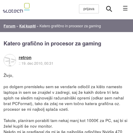
☰
Forum
»
Kaj kupiti
»
Katero grafično in procesor za gaming
Katero grafično in procesor za gaming
retron
::
19. dec 2010, 00:31
Živjo,
po dolgem premisleku sem se vendarle odločil za kišto namesto
laptopa in sem se znajdel v zadregi, saj že kakih dobre tri leta
sploh ne sledim najnovejši računalniški opremi (odkar sem nehal
brat PCFormat), tako da zdaj ne vem točno katera grafična oz.
procesor se mi najbolj splača vzeti.
Takole, planiram porabiti tam nekaj manj kot 1000€ za PC, saj bi si
želel kupiti še nov monitor.
Nekdo mi je predlagal da mi je še najboljša odločitev Nvidia 470