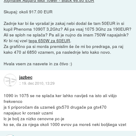
Skupaj: okoli 917.00 EUR
Zadnje kar bi še vprašal je zakaj nebi dodal še tam 50EUR in si
kupil Phenoma 1090T 3,2Ghz? Ali pa vsaj 1075 3Ghz za 190EUR?
Ali se sploh ne splača? Pa ali je nujno da imam 750W napajalnik?
Kr bi raj vzel
tega 650W za 60EUR
.
Za grafično pa si morda premislim še če mi bo predraga, pa raj
kako 470 al 6850 vzamem, pa naslednje leto kako novo.
Hvala vsem za nasvete in za čtivo :)
jazbec
::
19. dec 2010, 13:29
1090 in 1075 se ne splača ker lahko naviješ na isto ali višjo
frekvenco
js ti priporočam da uzameš gtx570 drugače pa gtx470
napajauc kr corsair uzami
lc je bolj za nizko cenovne pc-je
ko se, da za njega okoli 1000 evrov pa moreš neki boljšega vzet