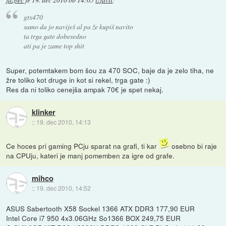
jazbec
je
19. dec 2010 ob 14:05
izjavil
:
gtx470
samo da jo naviješ al pa že kupiš navito
ta trga gate dobesedno
ati pa je zame top shit
Super, potemtakem bom šou za 470 SOC, baje da je zelo tiha, ne
žre toliko kot druge in kot si rekel, trga gate :)
Res da ni toliko cenejša ampak 70€ je spet nekaj.
klinker
::
19. dec 2010, 14:13
Ce hoces pri gaming PCju sparat na grafi, ti kar
osebno bi raje
na CPUju, kateri je manj pomemben za igre od grafe.
mihco
::
19. dec 2010, 14:52
ASUS Sabertooth X58 Sockel 1366 ATX DDR3 177,90 EUR
Intel Core i7 950 4x3.06GHz So1366 BOX 249,75 EUR