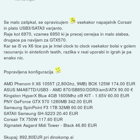
Se malo zatipkal, se opravicujem
vsekakor napajalnik Corsair
in plato USB3/SATA3 varjanto.
Raje kot 6970, vzames 6950 ki je precej cenejsa in malo slabsa,
drugace pa navijam za GTX570.
Kar se i5 vs X6 tice pa je Intel clock to clock vsekakor bolsi v golem
racunanju in sinteticnih testih, razlika v real uporabi in igrah je pa
enako nic.
Popravljena konfiguracija
AMD Phenom II X6 1055T (2,80Ghz, 9MB) BOX 125W 174.00 EUR
ASUS M4A87TD/USB3 - AMD 870/SB850/DDR3/am3/ATX 90.00 €
Kingston HyperX Blue 4GB 1600Mhz cl9 KIT - 1.65V 60.00 EUR
PNY GeForce GTX 570 1280MB 342.00 EUR
Samsung SpinPoint F3 1TB 32MB 60.00 EUR
SATAII Samsung SH-S223 20.40 EUR
Corsair TX 750W 117.60 EUR
Xigmatek Asgard Midi Tower - Black 46.80 EUR
Skupaj: 892,80EUR pri dinokomp.si