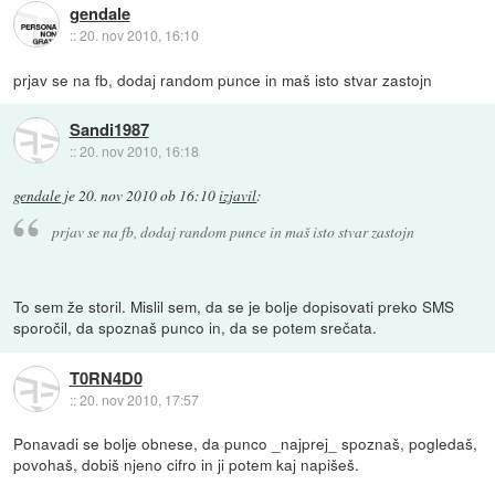
gendale
::
20. nov 2010, 16:10
prjav se na fb, dodaj random punce in maš isto stvar zastojn
Sandi1987
::
20. nov 2010, 16:18
gendale
je
20. nov 2010 ob 16:10
izjavil
:
prjav se na fb, dodaj random punce in maš isto stvar zastojn
To sem že storil. Mislil sem, da se je bolje dopisovati preko SMS
sporočil, da spoznaš punco in, da se potem srečata.
T0RN4D0
::
20. nov 2010, 17:57
Ponavadi se bolje obnese, da punco _najprej_ spoznaš, pogledaš,
povohaš, dobiš njeno cifro in ji potem kaj napišeš.