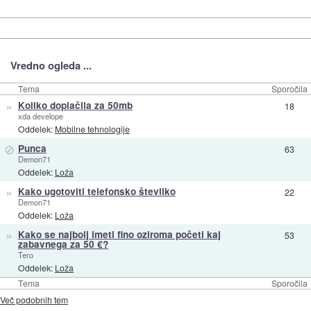
Vredno ogleda ...
Tema
Sporočila
»
Koliko doplačila za 50mb
18
xda develope
Oddelek:
Mobilne tehnologije
⊘
Punca
63
Demon71
Oddelek:
Loža
»
Kako ugotoviti telefonsko številko
22
Demon71
Oddelek:
Loža
»
Kako se najbolj imeti fino oziroma početi kaj
53
zabavnega za 50 €?
Tero
Oddelek:
Loža
Tema
Sporočila
Več podobnih tem