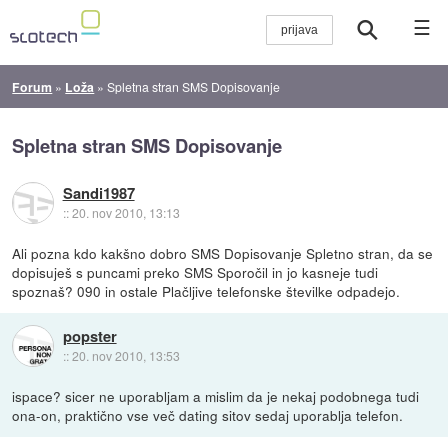
☰
Forum
»
Loža
»
Spletna stran SMS Dopisovanje
Spletna stran SMS Dopisovanje
Sandi1987
::
20. nov 2010, 13:13
Ali pozna kdo kakšno dobro SMS Dopisovanje Spletno stran, da se
dopisuješ s puncami preko SMS Sporočil in jo kasneje tudi
spoznaš? 090 in ostale Plačljive telefonske številke odpadejo.
popster
::
20. nov 2010, 13:53
ispace? sicer ne uporabljam a mislim da je nekaj podobnega tudi
ona-on, praktično vse več dating sitov sedaj uporablja telefon.