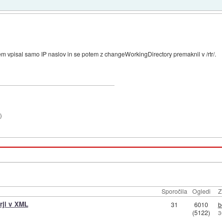
sem vpisal samo IP naslov in se potem z changeWorkingDirectory premaknil v /rtr/.
3
)
Sporočila
Ogledi
Z
rji v XML
31
6010
b
(5122)
3