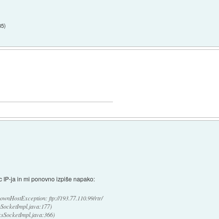
35
)
ec IP-ja in mi ponovno izpiše napako:
ownHostException: ftp://193.77.110.99/rtr/
nSocketImpl.java:177)
ksSocketImpl.java:366)