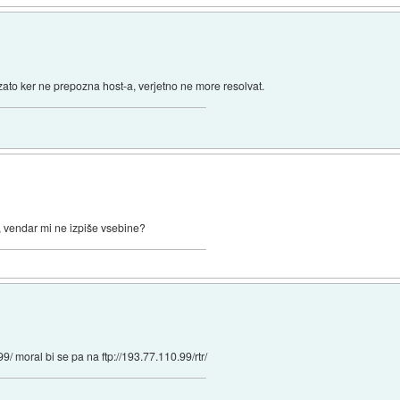
 zato ker ne prepozna host-a, verjetno ne more resolvat.
l, vendar mi ne izpiše vsebine?
99/ moral bi se pa na ftp://193.77.110.99/rtr/