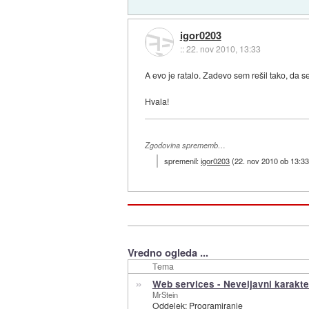
igor0203
::
22. nov 2010, 13:33
A evo je ratalo. Zadevo sem rešil tako, da 
Hvala!
Zgodovina sprememb…
spremenil:
igor0203
(
22. nov 2010 ob 13:3
Vredno ogleda ...
Tema
»
Web services - Neveljavni karakte
MrStein
Oddelek:
Programiranje