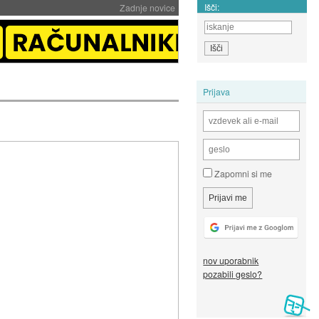
Išči:
Zadnje novice
Prijava
Zapomni si me
nov uporabnik
pozabili geslo?