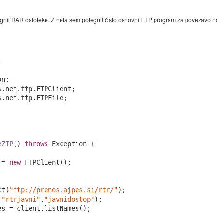
otegnil RAR datoteke. Z neta sem potegnil čisto osnovni FTP program za povezav


.net.ftp.FTPFile;

eZIP
()
throws
 Exception 
{

 = 
new
 FTPClient();

ct(
"ftp://prenos.ajpes.si/rtr/"
);

(
"rtrjavni"
,
"javnidostop"
);

s = client.listNames();
