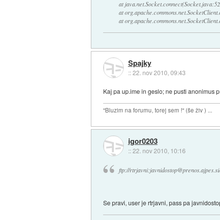
at java.net.Socket.connect(Socket.java:52
at org.apache.commons.net.SocketClient.
at org.apache.commons.net.SocketClient.
Spajky
::
22. nov 2010, 09:43
Kaj pa up.ime in geslo; ne pusti anonimus pri
"Bluzim na forumu, torej sem !" (še živ ) ...
igor0203
::
22. nov 2010, 10:16
ftp://rtrjavni:javnidostop@prenos.ajpes.si/
Se pravi, user je rtrjavni, pass pa javnidosto