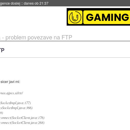
igence doslej
::
danes ob 21:37
 - problem povezave na FTP
TP
icer javi mi:
os.ajpes.si/rtr/
nSocketImpl.java:177)
ksSocketImpl.java:366)
9)
connect(SocketClient.java:176)
connect(SocketClient.java:268)