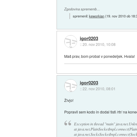
Zgodovina sprememb…
spremenil:
keworkian
(
19. nov 2010 ob 18:
igor0203
::
20. nov 2010, 10:08
Maš prav, bom probal v ponedeljek. Hvala!
igor0203
::
22. nov 2010, 08:01
Živjo!
Popravil sem kodo in dodal tisti /rtr/ na kon
Exception in thread "main" java.net.Unkn
at java.net.PlainSocketImpl.connect(Plai
at java.net.SocksSocketImpl.connect(Soc