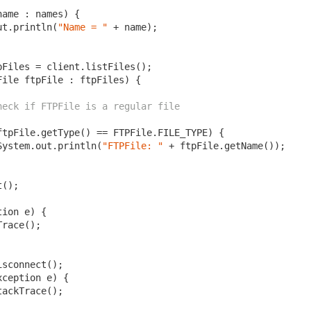
ame : names) {

ut.println(
"Name = "
 + name);

Files = client.listFiles();

File ftpFile : ftpFiles) {

heck if FTPFile is a regular file
ftpFile.getType() == FTPFile.FILE_TYPE) {

System.out.println(
"FTPFile: "
 + ftpFile.getName());

();

ion e) {

race();

sconnect();

xception e) {

ackTrace();
