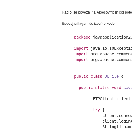
Rad bi se povezal na Ajpesov ftp in dol p
Spodaj prilagam še izvorno kodo:
package
 javaapplication2;
import
import
import
 org.apache.commons
public
class
DLFile
{

public
static
void
sav
        FTPClient client
try
 {

            client.conne
            client.login
            String[] name