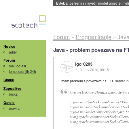
ByteDance trenira največji model umetne intel
Forum
»
Programiranje
»
Java
Novice
Java - problem povezave na F
arhiv
Forum
igor0203
mali oglasi
::
19. nov 2010, 09:15
teme zadnjih 24h
Članki
Imam problem s povezavo na FTP server in s
Zaposlitve
java.net.UnknownHostException: ftp://pren
brskaj
at java.net.PlainSocketImpl.connect(Plai
Ostalo
at java.net.SocksSocketImpl.connect(Soc
pravila
at java.net.Socket.connect(Socket.java:52
at org.apache.commons.net.SocketClient.
at org.apache.commons.net.SocketClient.