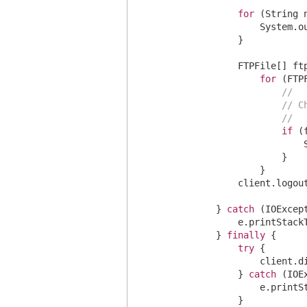
for
 (String n
                System.o
            }

            FTPFile[] ftp
for
 (FTP
//
// C
//
if
 (
                        
                    }

                }

            client.logout
        } 
catch
 (IOExcept
            e.printStackT
        } 
finally
 {

try
 {

                client.di
            } 
catch
 (IOE
                e.printSt
            }
