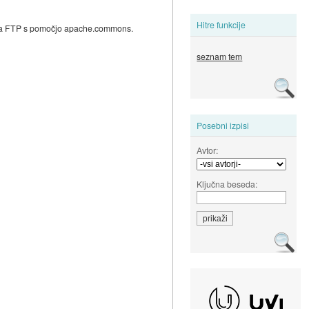
Hitre funkcije
o na FTP s pomočjo apache.commons.
seznam tem
Posebni izpisi
Avtor:
Ključna beseda: