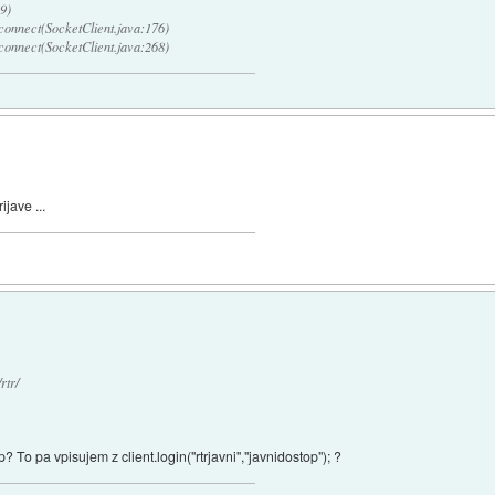
9)
connect(SocketClient.java:176)
connect(SocketClient.java:268)
jave ...
rtr/
p? To pa vpisujem z client.login("rtrjavni","javnidostop"); ?