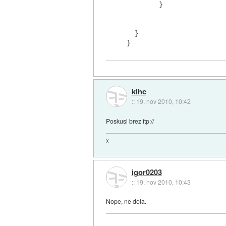
        }

  }

kihc
::
19. nov 2010, 10:42
Poskusi brez ftp://
x
igor0203
::
19. nov 2010, 10:43
Nope, ne dela.