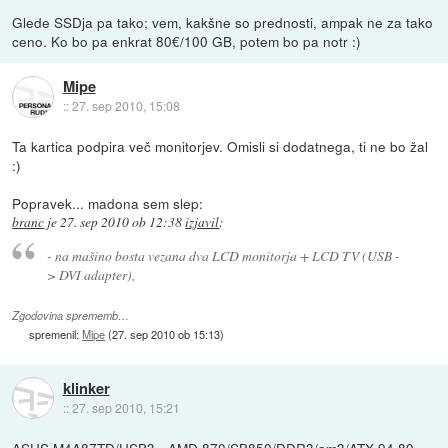
Glede SSDja pa tako; vem, kakšne so prednosti, ampak ne za tako
ceno. Ko bo pa enkrat 80€/100 GB, potem bo pa notr :)
Mipe
::
27. sep 2010, 15:08
Ta kartica podpira več monitorjev. Omisli si dodatnega, ti ne bo žal
:)
Popravek... madona sem slep:
branc
je
27. sep 2010 ob 12:38
izjavil
:
- na mašino bosta vezana dva LCD monitorja + LCD TV (USB -
> DVI adapter),
Zgodovina sprememb…
spremenil:
Mipe
(
27. sep 2010 ob 15:13
)
klinker
::
27. sep 2010, 15:21
ASUS M4A87TD/USB3 - AMD 870/SB850/DDR3/am3/ATX 94.80