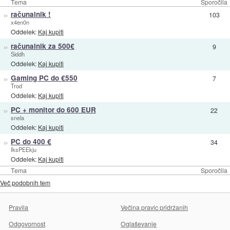
Tema
Sporočila
»
računalnik !
103
x4en0n
Oddelek:
Kaj kupiti
»
računalnik za 500€
9
Siddh
Oddelek:
Kaj kupiti
»
Gaming PC do €550
7
Trod
Oddelek:
Kaj kupiti
»
PC + monitor do 600 EUR
22
snela
Oddelek:
Kaj kupiti
»
PC do 400 €
34
IksPEEkju
Oddelek:
Kaj kupiti
Tema
Sporočila
Več podobnih tem
Pravila
Večina pravic pridržanih
Odgovornost
Oglaševanje