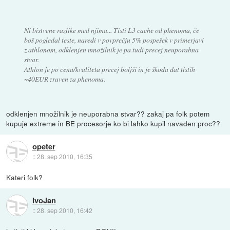
Ni bistvene razlike med njima... Tisti L3 cache od phenoma, če
boš pogledal teste, naredi v povprečju 5% pospešek v primerjavi
z athlonom, odklenjen množilnik je pa tudi precej neuporabna
stvar.
Athlon je po cena/kvaliteta precej boljši in je škoda dat tistih
~40EUR zraven za phenoma.
odklenjen množilnik je neuporabna stvar?? zakaj pa folk potem
kupuje extreme in BE procesorje ko bi lahko kupil navaden proc??
opeter
::
28. sep 2010, 16:35
Kateri folk?
IvoJan
::
28. sep 2010, 16:42