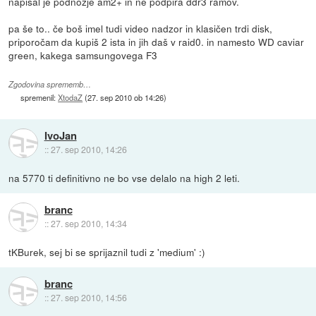
napisal je podnožje am2+ in ne podpira ddr3 ramov.
pa še to.. če boš imel tudi video nadzor in klasičen trdi disk,
priporočam da kupiš 2 ista in jih daš v raid0. in namesto WD caviar
green, kakega samsungovega F3
Zgodovina sprememb…
spremenil:
XtodaZ
(
27. sep 2010 ob 14:26
)
IvoJan
::
27. sep 2010, 14:26
na 5770 ti definitivno ne bo vse delalo na high 2 leti.
branc
::
27. sep 2010, 14:34
tKBurek, sej bi se sprijaznil tudi z 'medium' :)
branc
::
27. sep 2010, 14:56