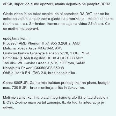
ePCh, super, da si me opozoril, mama dejansko ne podpira DDR3.
Glede videa je pa tako: menim, da ni potrebno RAIDAT, ker ne bo
celosten zajem, ampak samo glede na premikanje - motion sensors
(beri: cca, max. 2 min/dan, kamera ne zajema videa 24h/dan). Če
se motim, me popravi.
updejtana konf.:
Procesor AMD Phenom II X4 955 3,2GHz, AM3
Matična plošča Asus M4A78-M, AM3
Grafična kartica Gigabyte Radeon 5770, 1 GB, PCI-E
Pomnilnik (RAM) Kingston DDR3 4 GB 1333 MHz
Trdi disk WD Caviar Green 1,5TB, 7200rpm, 64MB
Napajalnik Power LC6650GP3 650 W
Ohišje Ikonik EN1 TAC 2.0, brez napajalnika
Cena: 680EUR. Če ma kdo kakšen predlog, kar na plano, budget
max. 730 EUR - brez monitorja, miša in tipkovnice.
Moti me samo, ker ima plata integrirano grafo (ki jo itaq disable v
BIOS). Zvočno mam pa tut zunanjo, tk, da tudi ta integracija je
odveč.