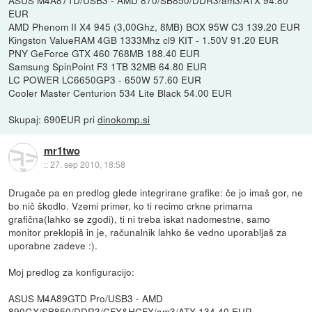
EUR
AMD Phenom II X4 945 (3,00Ghz, 8MB) BOX 95W C3 139.20 EUR
Kingston ValueRAM 4GB 1333Mhz cl9 KIT - 1.50V 91.20 EUR
PNY GeForce GTX 460 768MB 188.40 EUR
Samsung SpinPoint F3 1TB 32MB 64.80 EUR
LC POWER LC6650GP3 - 650W 57.60 EUR
Cooler Master Centurion 534 Lite Black 54.00 EUR
Skupaj: 690EUR pri
dinokomp.si
mr1two
::
27. sep 2010, 18:58
Drugače pa en predlog glede integrirane grafike: če jo imaš gor, ne
bo nič škodlo. Vzemi primer, ko ti recimo crkne primarna
grafična(lahko se zgodi), ti ni treba iskat nadomestne, samo
monitor preklopiš in je, računalnik lahko še vedno uporabljaš za
uporabne zadeve :).
Moj predlog za konfiguracijo:
ASUS M4A89GTD Pro/USB3 - AMD
890GX/SB850/DDR3/CFX&HCFX/am3/ATX 134.40 EUR