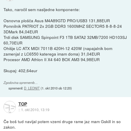
Tako, naročil sem nasljedne komponente:
Osnovna plošča Asus M4A89GTD PRO/USB3 131,88EUR
Pomnilnik PATRIOT 2x 2GB DDR3 1600MHZ SECTOR5 8-8-8-24
3DMark 84,04EUR
Trdi disk SAMSUNG Spinpoint F3 1TB SATA2 32MB/7200 HD103SJ
60,70EUR
Ohišje LC ATX MIDI 7011B 420H-12 420W (napajalnik bom
zamenjal z LC6550 katerega imam doma) 31,04EUR
Procesor AMD Athlon II X4 640 BOX AM3 94,98EUR
Skupaj: 402,64eur
Zgodovina sprememb…
spremenil:
D_LEONIT
(
1. okt 2010 ob 12:20
)
TOP
::
1. okt 2010, 13:19
Če boš tud navijal potem vzemi druge rame jaz mam Gskill in so
zakon.