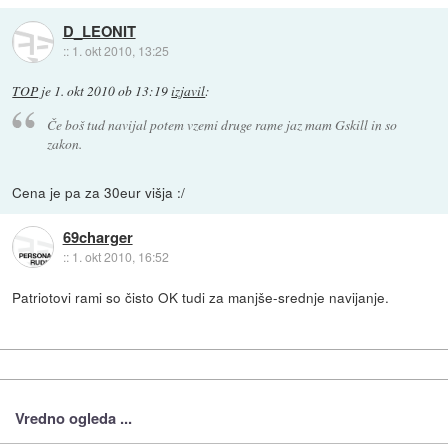
D_LEONIT
::
1. okt 2010, 13:25
TOP
je
1. okt 2010 ob 13:19
izjavil
:
Če boš tud navijal potem vzemi druge rame jaz mam Gskill in so
zakon.
Cena je pa za 30eur višja :/
69charger
::
1. okt 2010, 16:52
Patriotovi rami so čisto OK tudi za manjše-srednje navijanje.
Vredno ogleda ...