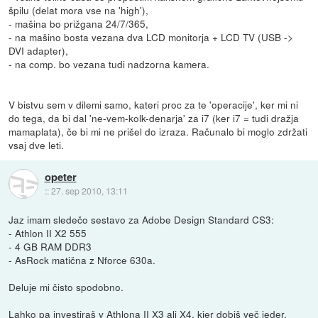
špilu (delat mora vse na 'high'),
- mašina bo prižgana 24/7/365,
- na mašino bosta vezana dva LCD monitorja + LCD TV (USB ->
DVI adapter),
- na comp. bo vezana tudi nadzorna kamera.
V bistvu sem v dilemi samo, kateri proc za te 'operacije', ker mi ni
do tega, da bi dal 'ne-vem-kolk-denarja' za i7 (ker i7 = tudi dražja
mamaplata), če bi mi ne prišel do izraza. Računalo bi moglo zdržati
vsaj dve leti.
opeter
::
27. sep 2010, 13:11
Jaz imam sledečo sestavo za Adobe Design Standard CS3:
- Athlon II X2 555
- 4 GB RAM DDR3
- AsRock matična z Nforce 630a.
Deluje mi čisto spodobno.
Lahko pa investiraš v Athlona II X3 ali X4, kjer dobiš več jeder.