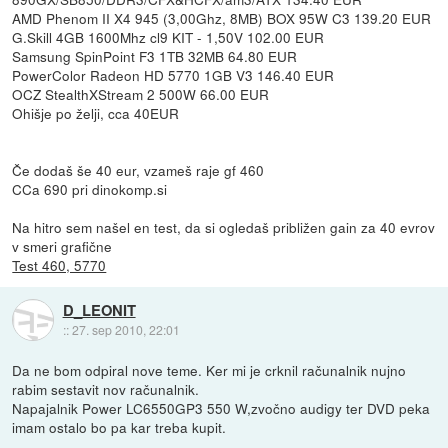
AMD Phenom II X4 945 (3,00Ghz, 8MB) BOX 95W C3 139.20 EUR
G.Skill 4GB 1600Mhz cl9 KIT - 1,50V 102.00 EUR
Samsung SpinPoint F3 1TB 32MB 64.80 EUR
PowerColor Radeon HD 5770 1GB V3 146.40 EUR
OCZ StealthXStream 2 500W 66.00 EUR
Ohišje po želji, cca 40EUR
Če dodaš še 40 eur, vzameš raje gf 460
CCa 690 pri dinokomp.si
Na hitro sem našel en test, da si ogledaš približen gain za 40 evrov
v smeri grafične
Test 460, 5770
D_LEONIT
::
27. sep 2010, 22:01
Da ne bom odpiral nove teme. Ker mi je crknil računalnik nujno
rabim sestavit nov računalnik.
Napajalnik Power LC6550GP3 550 W,zvočno audigy ter DVD peka
imam ostalo bo pa kar treba kupit.