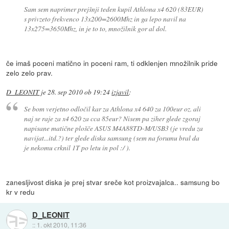
Sam sem naprimer prejšnji teden kupil Athlona x4 620 (83EUR)
s privzeto frekvenco 13x200=2600Mhz in ga lepo navil na
13x275=3650Mhz, in je to to, množilnik gor al dol.
če imaš poceni matično in poceni ram, ti odklenjen množilnik pride
zelo zelo prav.
D_LEONIT
je
28. sep 2010 ob 19:24
izjavil
:
Se bom verjetno odločil kar za Athlona x4 640 za 100eur oz. ali
naj se raje za x4 620 za cca 85eur? Nisem pa ziher glede zgoraj
napisane matične plošče ASUS M4A88TD-M/USB3 (je vredu za
navijat...itd.?) ter glede diska samsung (sem na forumu bral da
je nekomu crknil 1T po letu in pol :/ ).
zanesljivost diska je prej stvar sreče kot proizvajalca.. samsung bo
kr v redu
D_LEONIT
::
1. okt 2010, 11:36