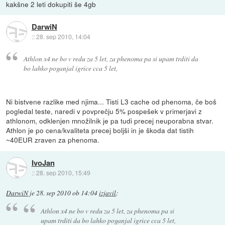
kakšne 2 leti dokupiti še 4gb
DarwiN
::
28. sep 2010, 14:04
Athlon x4 ne bo v redu za 5 let, za phenoma pa si upam trditi da
bo lahko poganjal igrice cca 5 let,
Ni bistvene razlike med njima... Tisti L3 cache od phenoma, če boš
pogledal teste, naredi v povprečju 5% pospešek v primerjavi z
athlonom, odklenjen množilnik je pa tudi precej neuporabna stvar.
Athlon je po cena/kvaliteta precej boljši in je škoda dat tistih
~40EUR zraven za phenoma.
IvoJan
::
28. sep 2010, 15:49
DarwiN
je
28. sep 2010 ob 14:04
izjavil
:
Athlon x4 ne bo v redu za 5 let, za phenoma pa si
upam trditi da bo lahko poganjal igrice cca 5 let,