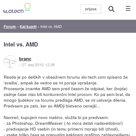
☰
Forum
»
Kaj kupiti
»
Intel vs. AMD
Intel vs. AMD
branc
::
27. sep 2010, 12:38
Resda je po delčkih v obsežnem forumu slo-tech.com opisano že
'svašta', ampak še vedno se mi poraja vprašanje.
Procesorje znamke AMD sem pred časom že odpisal, ker (bojda)
zadnje čase niso bili konkurenčni Intel procom. Ko pa sem bral, da
mnogo ljudekov na forumu predlaga AMD, se mi ustvarja dilema.
Predvsem pa zato, ker so AMDji bistveno cenejši...
Namreč, kupujem novo mašino, služila bi pa predvsem:
- za Photoshop, DreamWeaver (-to mora delati nadsvetlobno!)
- predvajanje HD vsebin (in temu primerni morajo biti izhodi),
- vsake toliko časa se prepustim kakšnem grafično zahtevnejšemu