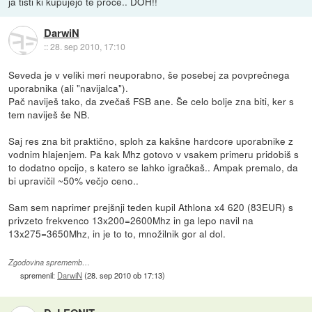
ja tisti ki kupujejo te proce.. DOH!!
DarwiN
::
28. sep 2010, 17:10
Seveda je v veliki meri neuporabno, še posebej za povprečnega
uporabnika (ali "navijalca").
Pač naviješ tako, da zvečaš FSB ane. Še celo bolje zna biti, ker s
tem naviješ še NB.
Saj res zna bit praktično, sploh za kakšne hardcore uporabnike z
vodnim hlajenjem. Pa kak Mhz gotovo v vsakem primeru pridobiš s
to dodatno opcijo, s katero se lahko igračkaš.. Ampak premalo, da
bi upravičil ~50% večjo ceno..
Sam sem naprimer prejšnji teden kupil Athlona x4 620 (83EUR) s
privzeto frekvenco 13x200=2600Mhz in ga lepo navil na
13x275=3650Mhz, in je to to, množilnik gor al dol.
Zgodovina sprememb…
spremenil:
DarwiN
(
28. sep 2010 ob 17:13
)