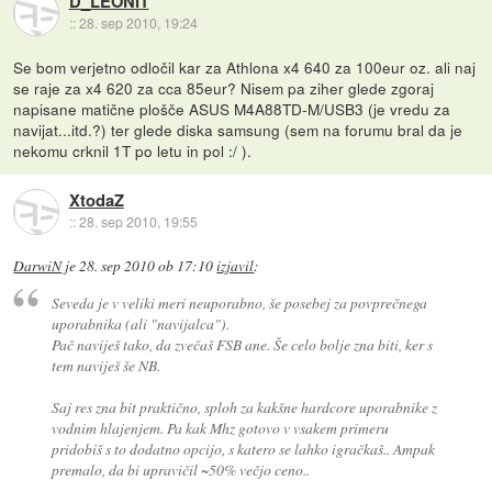
D_LEONIT
::
28. sep 2010, 19:24
Se bom verjetno odločil kar za Athlona x4 640 za 100eur oz. ali naj
se raje za x4 620 za cca 85eur? Nisem pa ziher glede zgoraj
napisane matične plošče ASUS M4A88TD-M/USB3 (je vredu za
navijat...itd.?) ter glede diska samsung (sem na forumu bral da je
nekomu crknil 1T po letu in pol :/ ).
XtodaZ
::
28. sep 2010, 19:55
DarwiN
je
28. sep 2010 ob 17:10
izjavil
:
Seveda je v veliki meri neuporabno, še posebej za povprečnega
uporabnika (ali "navijalca").
Pač naviješ tako, da zvečaš FSB ane. Še celo bolje zna biti, ker s
tem naviješ še NB.
Saj res zna bit praktično, sploh za kakšne hardcore uporabnike z
vodnim hlajenjem. Pa kak Mhz gotovo v vsakem primeru
pridobiš s to dodatno opcijo, s katero se lahko igračkaš.. Ampak
premalo, da bi upravičil ~50% večjo ceno..