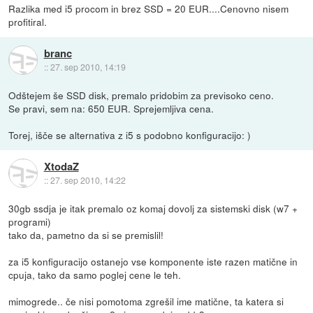
Razlika med i5 procom in brez SSD = 20 EUR....Cenovno nisem
profitiral.
branc
::
27. sep 2010, 14:19
Odštejem še SSD disk, premalo pridobim za previsoko ceno.
Se pravi, sem na: 650 EUR. Sprejemljiva cena.
Torej, išče se alternativa z i5 s podobno konfiguracijo: )
XtodaZ
::
27. sep 2010, 14:22
30gb ssdja je itak premalo oz komaj dovolj za sistemski disk (w7 +
programi)
tako da, pametno da si se premislil!
za i5 konfiguracijo ostanejo vse komponente iste razen matične in
cpuja, tako da samo poglej cene le teh.
mimogrede.. če nisi pomotoma zgrešil ime matične, ta katera si