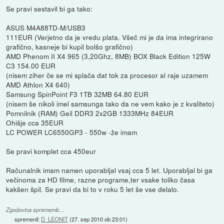
Se pravi sestavil bi ga tako:
ASUS M4A88TD-M/USB3
111EUR (Verjetno da je vredu plata. Všeč mi je da ima integrirano
grafično, kasneje bi kupil bolšo grafično)
AMD Phenom II X4 965 (3,20Ghz, 8MB) BOX Black Edition 125W
C3 154.00 EUR
(nisem ziher če se mi splača dat tok za procesor al raje uzamem
AMD Athlon X4 640)
Samsung SpinPoint F3 1TB 32MB 64.80 EUR
(nisem še nikoli imel samsunga tako da ne vem kako je z kvaliteto)
Pomnilnik (RAM) Geil DDR3 2x2GB 1333MHz 84EUR
Ohišje cca 35EUR
LC POWER LC6550GP3 - 550w -že imam
Se pravi komplet cca 450eur
Računalnik imam namen uporabljal vsaj cca 5 let. Uporabljal bi ga
večinoma za HD filme, razne programe,ter vsake toliko časa
kakšen špil. Se pravi da bi to v roku 5 let še vse delalo.
Zgodovina sprememb…
spremenil:
D_LEONIT
(
27. sep 2010 ob 23:01
)