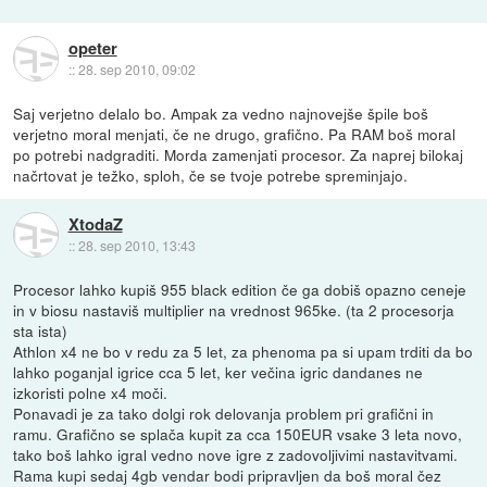
opeter
::
28. sep 2010, 09:02
Saj verjetno delalo bo. Ampak za vedno najnovejše špile boš
verjetno moral menjati, če ne drugo, grafično. Pa RAM boš moral
po potrebi nadgraditi. Morda zamenjati procesor. Za naprej bilokaj
načrtovat je težko, sploh, če se tvoje potrebe spreminjajo.
XtodaZ
::
28. sep 2010, 13:43
Procesor lahko kupiš 955 black edition če ga dobiš opazno ceneje
in v biosu nastaviš multiplier na vrednost 965ke. (ta 2 procesorja
sta ista)
Athlon x4 ne bo v redu za 5 let, za phenoma pa si upam trditi da bo
lahko poganjal igrice cca 5 let, ker večina igric dandanes ne
izkoristi polne x4 moči.
Ponavadi je za tako dolgi rok delovanja problem pri grafični in
ramu. Grafično se splača kupit za cca 150EUR vsake 3 leta novo,
tako boš lahko igral vedno nove igre z zadovoljivimi nastavitvami.
Rama kupi sedaj 4gb vendar bodi pripravljen da boš moral čez