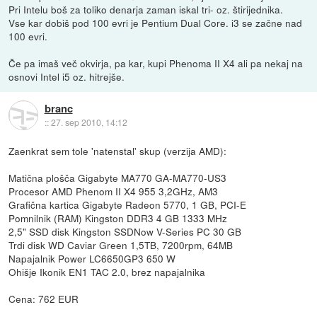
Pri Intelu boš za toliko denarja zaman iskal tri- oz. štirijednika.
Vse kar dobiš pod 100 evri je Pentium Dual Core. i3 se začne nad
100 evri.
Če pa imaš več okvirja, pa kar, kupi Phenoma II X4 ali pa nekaj na
osnovi Intel i5 oz. hitrejše.
branc
::
27. sep 2010, 14:12
Zaenkrat sem tole 'natenstal' skup (verzija AMD):
Matična plošča Gigabyte MA770 GA-MA770-US3
Procesor AMD Phenom II X4 955 3,2GHz, AM3
Grafična kartica Gigabyte Radeon 5770, 1 GB, PCI-E
Pomnilnik (RAM) Kingston DDR3 4 GB 1333 MHz
2,5" SSD disk Kingston SSDNow V-Series PC 30 GB
Trdi disk WD Caviar Green 1,5TB, 7200rpm, 64MB
Napajalnik Power LC6650GP3 650 W
Ohišje Ikonik EN1 TAC 2.0, brez napajalnika
Cena: 762 EUR