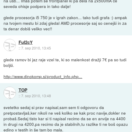
na usb... Imas potem se frontpanel ki pa dela na 2x500mA ce
seveda ohisje podpera in tako dalje!
glede procesorja i5 750 je v igrah zakon... tako tudi grafa :) ampak
na tvojem mestu bi zdaj gledal AMD procesorje saj so cenejši in za
ta denar dobiš veliko vec!!
FuI2cY
::
7. sep 2010, 13:45
glede ramov bi jaz raje vzel te, ki so malenkost dražji 7€ pa so tudi
boljši.
http://www.dinokomp.si/product_info.php...
TOP
::
7. sep 2010, 13:48
svetetko sedaj si prav napisal,sam sem ti odgovoru da
pretpostavljaš,ker nikoli ne veš koliko se kak proc navije,dokler ne
probaš.Sedaj tisto kar si ti napisal recimo da se en anvije na 4400
in drugi na 4200,pa recimo da je stabilnih,tu razlike ti ne boš opazu
edino v testih in še tam bo mala.