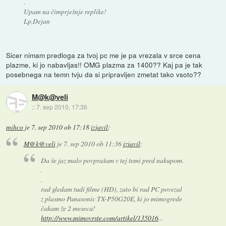
.
Upam na čimprješnje replike!
Lp,Dejan
Sicer nimam predloga za tvoj pc me je pa vrezala v srce cena
plazme, ki jo nabavljas!! OMG plazma za 1400?? Kaj pa je tak
posebnega na temn tvju da si pripravljen zmetat tako vsoto??
M@k@veli
::
7. sep 2010, 17:36
mihco
je
7. sep 2010 ob 17:18
izjavil
:
M@k@veli
je
7. sep 2010 ob 11:36
izjavil
:
Da še jaz malo povprašam v tej temi pred nakupom.
.
.
rad gledam tudi filme (HD), zato bi rad PC povezal
z plasmo Panasonic TX-P50G20E, ki jo mimogrede
čakam že 2 meseca!
http://www.mimovrste.com/artikel/135016
...