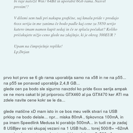
bi raje naložil Win7 64Bit in uporabil 6Gb rama. Nasvet
prosim!?
V dilemi sem tudi pri nakupu grafične, saj kmalu pride v prodajo
6xxx serija in me zanima če bodo padle kaj cene za 5850 serijo
katero imam namen kupit sedaj in če se splača počakat? Koliko
pričakujete nižjo ceno glede na zdajšnjo, ki je okrog 300EUR ?
Upam na čimprješnje replike!
Lp,Dejan
prvo kot prvo se 6 gb rama uporablja samo na x58 in ne na p55...
na p55 se ponavad uporablja 2,4,8 GB...
glede cen pa bodo sle sigurno navzdol ko pride 6xxx serija ampak
ce ne mors cakat bi jst priporocu GTX460 al pa GTX470 ker ATI ma
zdele navite cene kokr se le da...
glede matične xD mam isto in ce bos meu velik stvari na USB
prklop ne bodo delale... npr... miska 80mA , tipkovnca 100mA, in
pa imam Speedlink Medusa ki porabijo 500mA... in tudi ce je zadaj
8 USBjev so vsi skupaj vezani na 1 USB hub... torej 500/8= ~62mA