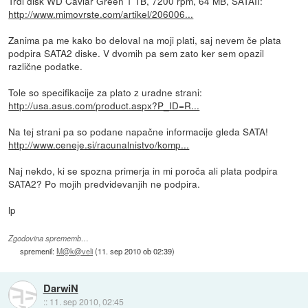
Trdi disk WD Caviar Green 1 TB, 7200 rpm, 64 MB, SATAII:
http://www.mimovrste.com/artikel/206006...
Zanima pa me kako bo deloval na moji plati, saj nevem če plata
podpira SATA2 diske. V dvomih pa sem zato ker sem opazil
različne podatke.
Tole so specifikacije za plato z uradne strani:
http://usa.asus.com/product.aspx?P_ID=R...
Na tej strani pa so podane napačne informacije gleda SATA!
http://www.ceneje.si/racunalnistvo/komp...
Naj nekdo, ki se spozna primerja in mi poroča ali plata podpira
SATA2? Po mojih predvidevanjih ne podpira.
lp
Zgodovina sprememb…
spremenil:
M@k@veli
(
11. sep 2010 ob 02:39
)
DarwiN
::
11. sep 2010, 02:45