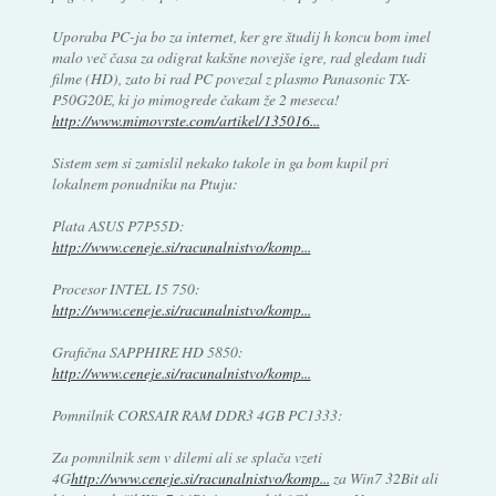
Uporaba PC-ja bo za internet, ker gre študij h koncu bom imel
malo več časa za odigrat kakšne novejše igre, rad gledam tudi
filme (HD), zato bi rad PC povezal z plasmo Panasonic TX-
P50G20E, ki jo mimogrede čakam že 2 meseca!
http://www.mimovrste.com/artikel/135016...
Sistem sem si zamislil nekako takole in ga bom kupil pri
lokalnem ponudniku na Ptuju:
Plata ASUS P7P55D:
http://www.ceneje.si/racunalnistvo/komp...
Procesor INTEL I5 750:
http://www.ceneje.si/racunalnistvo/komp...
Grafična SAPPHIRE HD 5850:
http://www.ceneje.si/racunalnistvo/komp...
Pomnilnik CORSAIR RAM DDR3 4GB PC1333:
Za pomnilnik sem v dilemi ali se splača vzeti
4G
http://www.ceneje.si/racunalnistvo/komp...
za Win7 32Bit ali