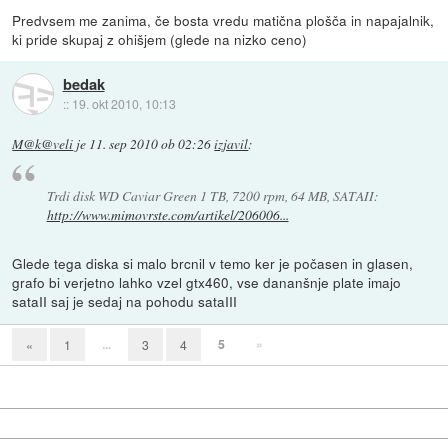
Predvsem me zanima, če bosta vredu matična plošča in napajalnik,
ki pride skupaj z ohišjem (glede na nizko ceno)
bedak
::
19. okt 2010, 10:13
M@k@veli
je
11. sep 2010 ob 02:26
izjavil
:
Trdi disk WD Caviar Green 1 TB, 7200 rpm, 64 MB, SATAII:
http://www.mimovrste.com/artikel/206006...
Glede tega diska si malo brcnil v temo ker je počasen in glasen,
grafo bi verjetno lahko vzel gtx460, vse dananšnje plate imajo
sataII saj je sedaj na pohodu sataIII
...
5
»
«
1
3
4