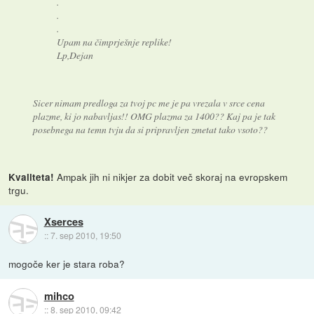
.
.
.
Upam na čimprješnje replike!
Lp,Dejan
Sicer nimam predloga za tvoj pc me je pa vrezala v srce cena
plazme, ki jo nabavljas!! OMG plazma za 1400?? Kaj pa je tak
posebnega na temn tvju da si pripravljen zmetat tako vsoto??
Ampak jih ni nikjer za dobit več skoraj na evropskem
Kvaliteta!
trgu.
Xserces
::
7. sep 2010, 19:50
mogoče ker je stara roba?
mihco
::
8. sep 2010, 09:42