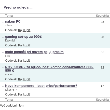
Vredno ogleda ...
Tema
Sporočila
»
nakup PC
28
JJure
Oddelek:
Kaj kupiti
»
gaming set-up za 900€
23
Dawnfall
Oddelek:
Kaj kupiti
»
malo pomoči pri novem pcju, prosim
35
strip
Oddelek:
Kaj kupiti
»
NOV KOMP - za igrice- best kombo cena/kvaliteta 600-
32
850 €
marec
Oddelek:
Kaj kupiti
»
Nove komponente - best price/performance?
47
joker16_7
Oddelek:
Kaj kupiti
Tema
Sporočila
Več podobnih tem