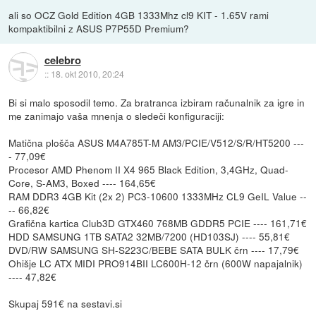
ali so OCZ Gold Edition 4GB 1333Mhz cl9 KIT - 1.65V rami
kompaktibilni z ASUS P7P55D Premium?
celebro
::
18. okt 2010, 20:24
Bi si malo sposodil temo. Za bratranca izbiram računalnik za igre in
me zanimajo vaša mnenja o sledeči konfiguraciji:
Matična plošča ASUS M4A785T-M AM3/PCIE/V512/S/R/HT5200 ---
- 77,09€
Procesor AMD Phenom II X4 965 Black Edition, 3,4GHz, Quad-
Core, S-AM3, Boxed ---- 164,65€
RAM DDR3 4GB Kit (2x 2) PC3-10600 1333MHz CL9 GeIL Value --
-- 66,82€
Grafična kartica Club3D GTX460 768MB GDDR5 PCIE ---- 161,71€
HDD SAMSUNG 1TB SATA2 32MB/7200 (HD103SJ) ---- 55,81€
DVD/RW SAMSUNG SH-S223C/BEBE SATA BULK črn ---- 17,79€
Ohišje LC ATX MIDI PRO914BII LC600H-12 črn (600W napajalnik)
---- 47,82€
Skupaj 591€ na sestavi.si