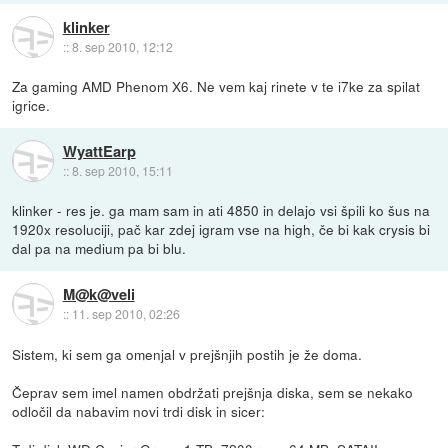
klinker
::
8. sep 2010, 12:12
Za gaming AMD Phenom X6. Ne vem kaj rinete v te i7ke za spilat
igrice.
WyattEarp
::
8. sep 2010, 15:11
klinker - res je. ga mam sam in ati 4850 in delajo vsi špili ko šus na
1920x resoluciji, pač kar zdej igram vse na high, če bi kak crysis bi
dal pa na medium pa bi blu.
M@k@veli
::
11. sep 2010, 02:26
Sistem, ki sem ga omenjal v prejšnjih postih je že doma.
Čeprav sem imel namen obdržati prejšnja diska, sem se nekako
odločil da nabavim novi trdi disk in sicer: