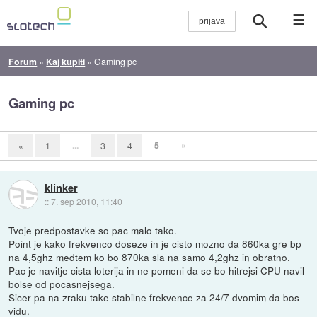
☰
Forum
»
Kaj kupiti
»
Gaming pc
Gaming pc
...
5
»
«
1
3
4
klinker
::
7. sep 2010, 11:40
Tvoje predpostavke so pac malo tako.
Point je kako frekvenco doseze in je cisto mozno da 860ka gre bp
na 4,5ghz medtem ko bo 870ka sla na samo 4,2ghz in obratno.
Pac je navitje cista loterija in ne pomeni da se bo hitrejsi CPU navil
bolse od pocasnejsega.
Sicer pa na zraku take stabilne frekvence za 24/7 dvomim da bos
vidu.