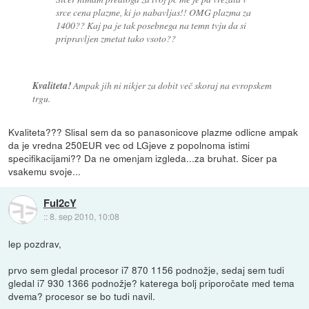
srce cena plazme, ki jo nabavljas!! OMG plazma za
1400?? Kaj pa je tak posebnega na temn tvju da si
pripravljen zmetat tako vsoto??
Kvaliteta!
Ampak jih ni nikjer za dobit več skoraj na evropskem
trgu.
Kvaliteta??? Slisal sem da so panasonicove plazme odlicne ampak
da je vredna 250EUR vec od LGjeve z popolnoma istimi
specifikacijami?? Da ne omenjam izgleda...za bruhat. Sicer pa
vsakemu svoje...
FuI2cY
::
8. sep 2010, 10:08
lep pozdrav,
prvo sem gledal procesor i7 870 1156 podnožje, sedaj sem tudi
gledal i7 930 1366 podnožje? katerega bolj priporočate med tema
dvema? procesor se bo tudi navil.