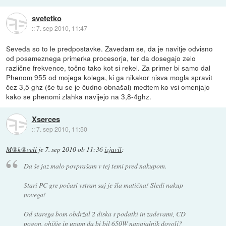
svetetko
::
7. sep 2010, 11:47
Seveda so to le predpostavke. Zavedam se, da je navitje odvisno
od posameznega primerka procesorja, ter da dosegajo zelo
različne frekvence, točno tako kot si rekel. Za primer bi samo dal
Phenom 955 od mojega kolega, ki ga nikakor nisva mogla spravit
čez 3,5 ghz (še tu se je čudno obnašal) medtem ko vsi omenjajo
kako se phenomi zlahka navijejo na 3,8-4ghz.
Xserces
::
7. sep 2010, 11:50
M@k@veli
je
7. sep 2010 ob 11:36
izjavil
:
Da še jaz malo povprašam v tej temi pred nakupom.
Stari PC gre počasi vstran saj je šla matična! Sledi nakup
novega!
Od starega bom obdržal 2 diska s podatki in zadevami, CD
pogon, ohišje in upam da bi bil 650W napajalnik dovolj?