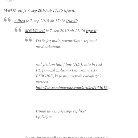
M@k@veli
je
7. sep 2010 ob 17:36
izjavil
:
mihco
je
7. sep 2010 ob 17:18
izjavil
:
M@k@veli
je
7. sep 2010 ob 11:36
izjavil
:
Da še jaz malo povprašam v tej temi
pred nakupom.
.
.
rad gledam tudi filme (HD), zato bi rad
PC povezal z plasmo Panasonic TX-
P50G20E, ki jo mimogrede čakam že 2
meseca!
http://www.mimovrste.com/artikel/135016
...
.
.
.
Upam na čimprješnje replike!
Lp,Dejan
Sicer nimam predloga za tvoj pc me je pa vrezala v