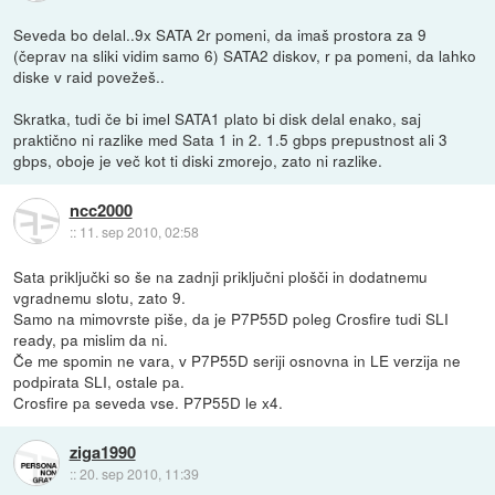
Seveda bo delal..9x SATA 2r pomeni, da imaš prostora za 9
(čeprav na sliki vidim samo 6) SATA2 diskov, r pa pomeni, da lahko
diske v raid povežeš..
Skratka, tudi če bi imel SATA1 plato bi disk delal enako, saj
praktično ni razlike med Sata 1 in 2. 1.5 gbps prepustnost ali 3
gbps, oboje je več kot ti diski zmorejo, zato ni razlike.
ncc2000
::
11. sep 2010, 02:58
Sata priključki so še na zadnji priključni plošči in dodatnemu
vgradnemu slotu, zato 9.
Samo na mimovrste piše, da je P7P55D poleg Crosfire tudi SLI
ready, pa mislim da ni.
Če me spomin ne vara, v P7P55D seriji osnovna in LE verzija ne
podpirata SLI, ostale pa.
Crosfire pa seveda vse. P7P55D le x4.
ziga1990
::
20. sep 2010, 11:39