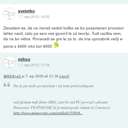
svetetko
::
7. sep 2010, 14:35
Zavedam se, da ne moreš vedeti koliko se bo posamezen procesor
lahko navil, zato pa sem vse govoril le za teorijo. Tudi razlika vem,
da ne bo vidna. Ponavadi se gre le za to, da ima uporabnik večji e-
penis s 4400 mhz kot 4000
mihco
::
7. sep 2010, 17:18
M@k@veli
je
7. sep 2010 ob 11:36
izjavil
:
Da še jaz malo povprašam v tej temi pred nakupom.
.
.
rad gledam tudi filme (HD), zato bi rad PC povezal z plasmo
Panasonic TX-P50G20E, ki jo mimogrede čakam že 2 meseca!
http://www.mimovrste.com/artikel/135016...
.
.