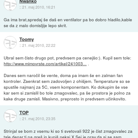
Nwanko
::
21. maj 2010, 16:21
Ga ima brat,spredaj še daš en ventilator pa bo dobro hladilo,kable
se da z malo domisljije lepo skrit.
Toomy
::
21. maj 2010, 22:22
Ubral sem čisto drugo pot, predvsem pa cenejšo:). Kupil sem tole:
http://www.mimovrste.com/artikel/241003...
.
Danes sem naročil še vente, doma pa imam še en zalman fan
kontroler. Zaenkrat sem zadovoljen z ohišjem. Temperature so se
spustile najmanj za 5C, vsem komponentam. Ko dokupim še vse
kar sem si zamislil bo tole zmagovalec, pa še prostora je polno za
kake druge zamisli. Masivno, preprosto in predvsem učinkovito.
TOP
::
21. maj 2010, 23:35
Strinjal se bom z vsemu ki so ti svetovali 922 je čist zmagovalec za
tale denar,ti pa greš in kupiš nekaj X.Sej je prav,da si se sam