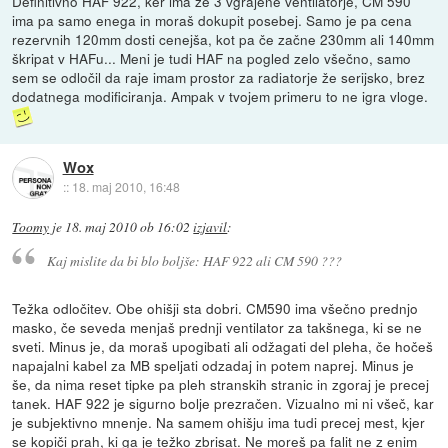
Definitivno HAF 922, ker ima že 3 vgrajene ventilatorje, CM 590
ima pa samo enega in moraš dokupit posebej. Samo je pa cena
rezervnih 120mm dosti cenejša, kot pa če začne 230mm ali 140mm
škripat v HAFu... Meni je tudi HAF na pogled zelo všečno, samo
sem se odločil da raje imam prostor za radiatorje že serijsko, brez
dodatnega modificiranja. Ampak v tvojem primeru to ne igra vloge.
Wox
::
18. maj 2010, 16:48
Toomy
je
18. maj 2010 ob 16:02
izjavil
:
Kaj mislite da bi blo boljše: HAF 922 ali CM 590 ???
Težka odločitev. Obe ohišji sta dobri. CM590 ima všečno prednjo
masko, če seveda menjaš prednji ventilator za takšnega, ki se ne
sveti. Minus je, da moraš upogibati ali odžagati del pleha, če hočeš
napajalni kabel za MB speljati odzadaj in potem naprej. Minus je
še, da nima reset tipke pa pleh stranskih stranic in zgoraj je precej
tanek. HAF 922 je sigurno bolje prezračen. Vizualno mi ni všeč, kar
je subjektivno mnenje. Na samem ohišju ima tudi precej mest, kjer
se kopiči prah, ki ga je težko zbrisat. Ne moreš pa falit ne z enim