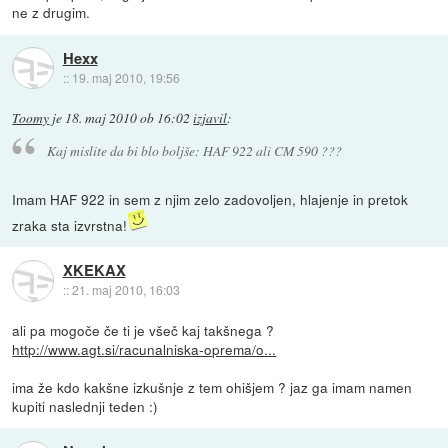
ne z drugim.
Hexx
::
19. maj 2010, 19:56
Toomy
je
18. maj 2010 ob 16:02
izjavil
:
Kaj mislite da bi blo boljše: HAF 922 ali CM 590 ???
Imam HAF 922 in sem z njim zelo zadovoljen, hlajenje in pretok
zraka sta izvrstna!
XKEKAX
::
21. maj 2010, 16:03
ali pa mogoče če ti je všeč kaj takšnega ?
http://www.agt.si/racunalniska-oprema/o...
ima že kdo kakšne izkušnje z tem ohišjem ? jaz ga imam namen
kupiti naslednji teden :)