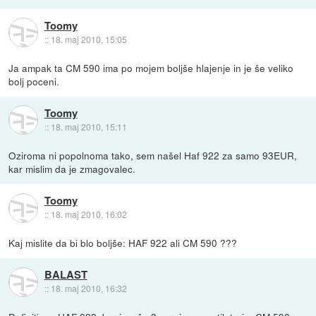
Toomy
::
18. maj 2010, 15:05
Ja ampak ta CM 590 ima po mojem boljše hlajenje in je še veliko
bolj poceni.
Toomy
::
18. maj 2010, 15:11
Oziroma ni popolnoma tako, sem našel Haf 922 za samo 93EUR,
kar mislim da je zmagovalec.
Toomy
::
18. maj 2010, 16:02
Kaj mislite da bi blo boljše: HAF 922 ali CM 590 ???
BALAST
::
18. maj 2010, 16:32