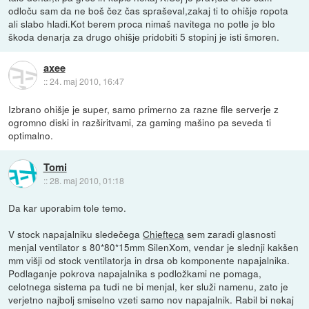
odloču sam da ne boš čez čas spraševal,zakaj ti to ohišje ropota
ali slabo hladi.Kot berem proca nimaš navitega no potle je blo
škoda denarja za drugo ohišje pridobiti 5 stopinj je isti šmoren.
axee
::
24. maj 2010, 16:47
Izbrano ohišje je super, samo primerno za razne file serverje z
ogromno diski in razširitvami, za gaming mašino pa seveda ti
optimalno.
Tomi
::
28. maj 2010, 01:18
Da kar uporabim tole temo.
V stock napajalniku sledečega
Chiefteca
sem zaradi glasnosti
menjal ventilator s 80*80*15mm SilenXom, vendar je slednji kakšen
mm višji od stock ventilatorja in drsa ob komponente napajalnika.
Podlaganje pokrova napajalnika s podložkami ne pomaga,
celotnega sistema pa tudi ne bi menjal, ker služi namenu, zato je
verjetno najbolj smiselno vzeti samo nov napajalnik. Rabil bi nekaj