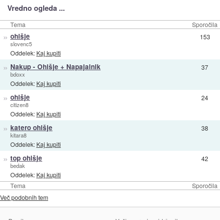
Vredno ogleda ...
Tema
Sporočila
»
ohišje
153
slovenc5
Oddelek:
Kaj kupiti
»
Nakup - Ohišje + Napajalnik
37
bdoxx
Oddelek:
Kaj kupiti
»
ohišje
24
citizen8
Oddelek:
Kaj kupiti
»
katero ohišje
38
kitara8
Oddelek:
Kaj kupiti
»
top ohišje
42
bedak
Oddelek:
Kaj kupiti
Tema
Sporočila
Več podobnih tem