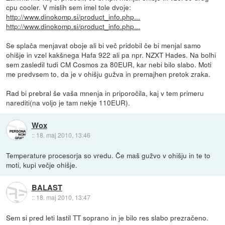
cpu cooler. V mislih sem imel tole dvoje:
http://www.dinokomp.si/product_info.php...
http://www.dinokomp.si/product_info.php...
Se splača menjavat oboje ali bi več pridobil če bi menjal samo
ohišje in vzel kakšnega Hafa 922 ali pa npr. NZXT Hades. Na bolhi
sem zasledil tudi CM Cosmos za 80EUR, kar nebi bilo slabo. Moti
me predvsem to, da je v ohišju gužva in premajhen pretok zraka.
Rad bi prebral še vaša mnenja in priporočila, kaj v tem primeru
narediti(na voljo je tam nekje 110EUR).
Wox
::
18. maj 2010, 13:46
Temperature procesorja so vredu. Če maš gužvo v ohišju in te to
moti, kupi večje ohišje.
BALAST
::
18. maj 2010, 13:47
Sem si pred leti lastil TT soprano in je bilo res slabo prezračeno.