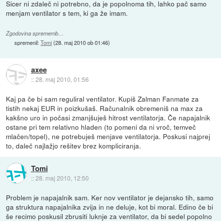
Sicer ni zdaleč ni potrebno, da je popolnoma tih, lahko pač samo
menjam ventilator s tem, ki ga že imam.
Zgodovina sprememb…
spremenil:
Tomi
(
28. maj 2010 ob 01:46
)
axee
::
28. maj 2010, 01:56
Kaj pa če bi sam reguliral ventilator. Kupiš Zalman Fanmate za
tistih nekaj EUR in poizkušaš. Računalnik obremeniš na max za
kakšno uro in počasi zmanjšuješ hitrost ventilatorja. Če napajalnik
ostane pri tem relativno hladen (to pomeni da ni vroč, temveč
mlačen/topel), ne potrebuješ menjave ventilatorja. Poskusi najprej
to, daleč najlažjo rešitev brez kompliciranja.
Tomi
::
28. maj 2010, 12:50
Problem je napajalnik sam. Ker nov ventilator je dejansko tih, samo
ga struktura napajalnika zvija in ne deluje, kot bi moral. Edino če bi
še recimo poskusil zbrusiti luknje za ventilator, da bi sedel popolno