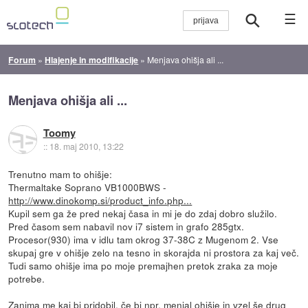
☰
Forum
»
Hlajenje in modifikacije
»
Menjava ohišja ali ...
Menjava ohišja ali ...
Toomy
::
18. maj 2010, 13:22
Trenutno mam to ohišje:
Thermaltake Soprano VB1000BWS -
http://www.dinokomp.si/product_info.php...
Kupil sem ga že pred nekaj časa in mi je do zdaj dobro služilo.
Pred časom sem nabavil nov i7 sistem in grafo 285gtx.
Procesor(930) ima v idlu tam okrog 37-38C z Mugenom 2. Vse
skupaj gre v ohišje zelo na tesno in skorajda ni prostora za kaj več.
Tudi samo ohišje ima po moje premajhen pretok zraka za moje
potrebe.
Zanima me kaj bi pridobil, če bi npr. menjal ohišje in vzel še drug