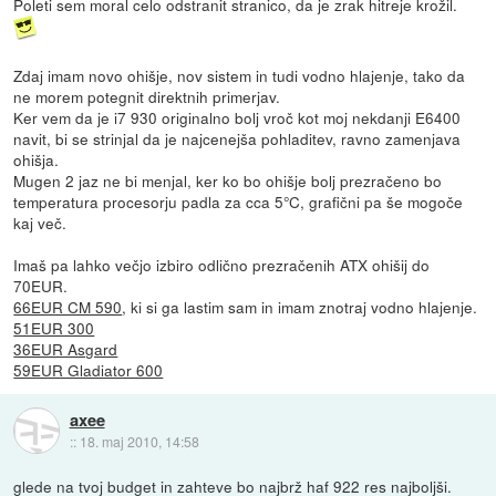
Poleti sem moral celo odstranit stranico, da je zrak hitreje krožil.
Zdaj imam novo ohišje, nov sistem in tudi vodno hlajenje, tako da
ne morem potegnit direktnih primerjav.
Ker vem da je i7 930 originalno bolj vroč kot moj nekdanji E6400
navit, bi se strinjal da je najcenejša pohladitev, ravno zamenjava
ohišja.
Mugen 2 jaz ne bi menjal, ker ko bo ohišje bolj prezračeno bo
temperatura procesorju padla za cca 5°C, grafični pa še mogoče
kaj več.
Imaš pa lahko večjo izbiro odlično prezračenih ATX ohišij do
70EUR.
66EUR CM 590
, ki si ga lastim sam in imam znotraj vodno hlajenje.
51EUR 300
36EUR Asgard
59EUR Gladiator 600
axee
::
18. maj 2010, 14:58
glede na tvoj budget in zahteve bo najbrž haf 922 res najboljši.