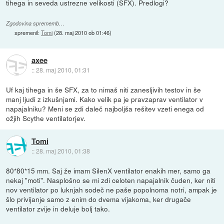
tihega in seveda ustrezne velikosti (SFX). Predlogi?
Zgodovina sprememb…
spremenil:
Tomi
(
28. maj 2010 ob 01:46
)
axee
::
28. maj 2010, 01:31
Uf kaj tihega in še SFX, za to nimaš niti zanesljivih testov in še
manj ljudi z izkušnjami. Kako velik pa je pravzaprav ventilator v
napajalniku? Meni se zdi daleč najboljša rešitev vzeti enega od
ožjih Scythe ventilatorjev.
Tomi
::
28. maj 2010, 01:38
80*80*15 mm. Saj že imam SilenX ventilator enakih mer, samo ga
nekaj "moti". Nasplošno se mi zdi celoten napajalnik čuden, ker niti
nov ventilator po luknjah sodeč ne paše popolnoma notri, ampak je
šlo privijanje samo z enim do dvema vijakoma, ker drugače
ventilator zvije in deluje bolj tako.