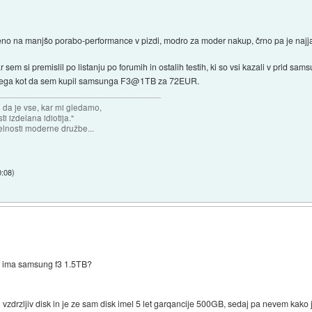
eleno na manjšo porabo-performance v pizdi, modro za moder nakup, črno pa je najj
r sem si premislil po listanju po forumih in ostalih testih, ki so vsi kazali v prid sams
 drugega kot da sem kupil samsunga F3@1TB za 72EUR.
n da je vse, kar mi gledamo,
 izdelana idiotija."
lnosti moderne družbe...
0:08
)
no ima samsung f3 1.5TB?
lj vzdrzljiv disk in je ze sam disk imel 5 let garqancije 500GB, sedaj pa nevem kako 