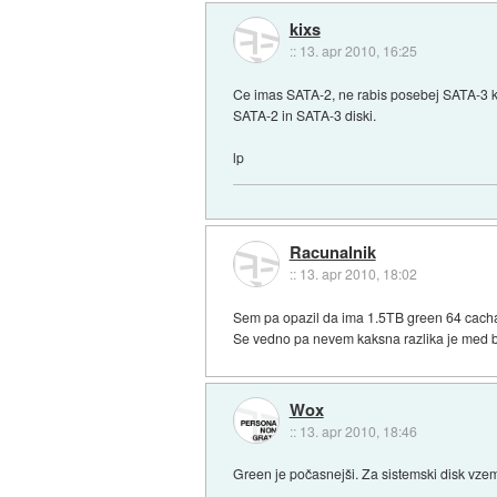
kixs
::
13. apr 2010, 16:25
Ce imas SATA-2, ne rabis posebej SATA-3 ko
SATA-2 in SATA-3 diski.
lp
Racunalnik
::
13. apr 2010, 18:02
Sem pa opazil da ima 1.5TB green 64 cacha,
Se vedno pa nevem kaksna razlika je med b
Wox
::
13. apr 2010, 18:46
Green je počasnejši. Za sistemski disk vzem