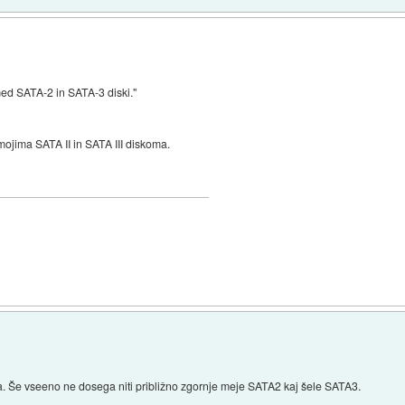
med SATA-2 in SATA-3 diski."
mojima SATA II in SATA III diskoma.
ka. Še vseeno ne dosega niti približno zgornje meje SATA2 kaj šele SATA3.