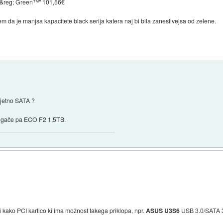
 &reg; Green™" 101,56€
m da je manjsa kapacitete black serija katera naj bi bila zaneslivejsa od zelene.
erjetno SATA ?
ugače pa ECO F2 1,5TB.
iti kako PCI kartico ki ima možnost takega priklopa, npr.
ASUS U3S6
USB 3.0/SATA 