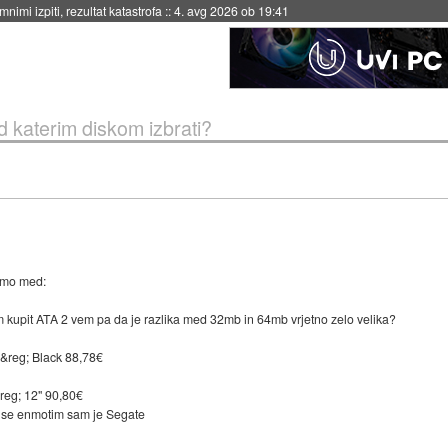
eto za večkratno uporabo
::
4. avg 2026 ob 19:41
 katerim diskom izbrati?
amo med:
 kupit ATA 2 vem pa da je razlika med 32mb in 64mb vrjetno zelo velika?
&reg; Black 88,78€
eg; 12" 90,80€
e se enmotim sam je Segate