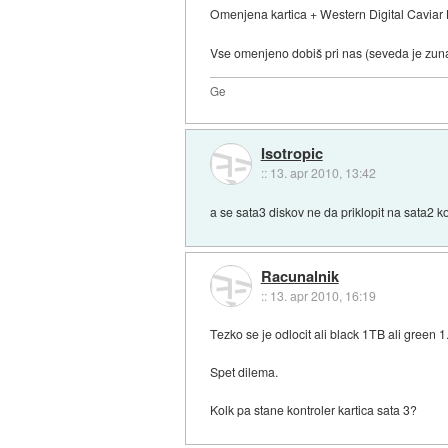
Omenjena kartica + Western Digital Caviar
Vse omenjeno dobiš pri nas (seveda je zuna
Ge
Isotropic
::
13. apr 2010, 13:42
a se sata3 diskov ne da priklopit na sata2 k
Racunalnik
::
13. apr 2010, 16:19
Tezko se je odlocit ali black 1TB ali green
Spet dilema.
Kolk pa stane kontroler kartica sata 3?