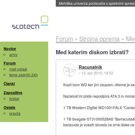
Evropska vesoljska agencija razvija svojo rak
Forum
»
Strojna oprema
»
Med
Novice
Med katerim diskom izbrati?
arhiv
Forum
Racunalnik
mali oglasi
::
12. apr 2010, 18:52
teme zadnjih 24h
Članki
Kupil bom WD ker jim zaupam, dilema je s
Zaposlitve
Nazalost mi plata nepodpira ATA 3 in moram
brskaj
Ostalo
1 TB Western Digital WD1001FALS "Caviar
pravila
1 TB Seagate ST31000528AS "Barracuda&r
baracuda je vcasih slovela za ornk diske c