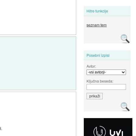
Hitre funkcije
seznam tem
Posebni izpisi
Avtor:
Ključna beseda:
3.