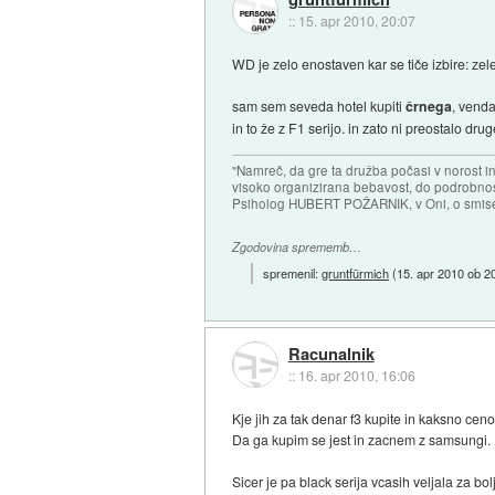
::
15. apr 2010, 20:07
WD je zelo enostaven kar se tiče izbire: z
sam sem seveda hotel kupiti
črnega
, venda
in to že z F1 serijo. in zato ni preostalo
"Namreč, da gre ta družba počasi v norost i
visoko organizirana bebavost, do podrobnosti
Psiholog HUBERT POŽARNIK, v Oni, o smise
Zgodovina sprememb…
spremenil:
gruntfürmich
(
15. apr 2010 ob 2
Racunalnik
::
16. apr 2010, 16:06
Kje jih za tak denar f3 kupite in kaksno ce
Da ga kupim se jest in zacnem z samsungi.
Sicer je pa black serija vcasih veljala za bo