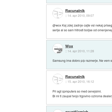
Racunalnik
::
14. apr 2010, 09:07
@wox Kaj zdej zadnje cajte vsi nekaj prise
serije al so sam hitrosti boljse od omenje
Wox
::
14. apr 2010, 11:28
Samsung ima dobro p/p razmerje. Ne vem si
Racunalnik
::
15. apr 2010, 16:12
Pri agt cpmputers so med cenejsimi.
Bi mi ti zaupal tvojo trgovino oziroma deal
gruntfürmich