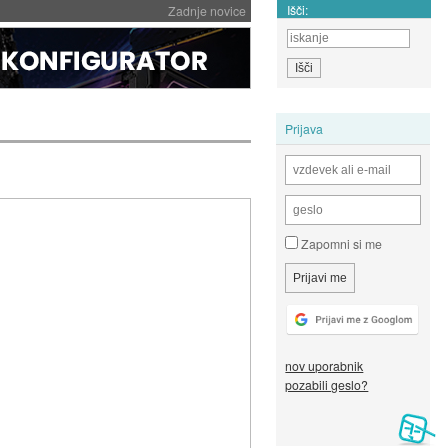
Išči:
Zadnje novice
Prijava
Zapomni si me
nov uporabnik
pozabili geslo?