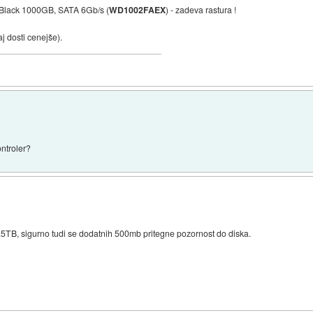
 Black 1000GB, SATA 6Gb/s (
WD1002FAEX
) - zadeva rastura !
j dosti cenejše).
ontroler?
 1.5TB, sigurno tudi se dodatnih 500mb pritegne pozornost do diska.