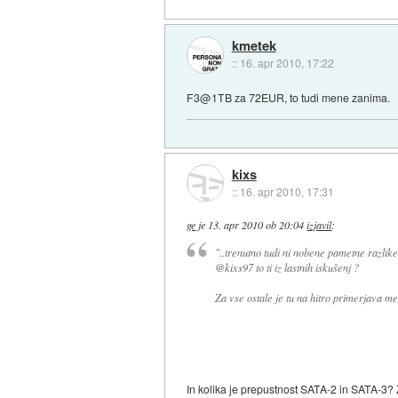
kmetek
::
16. apr 2010, 17:22
F3@1TB za 72EUR, to tudi mene zanima.
kixs
::
16. apr 2010, 17:31
ge
je
13. apr 2010 ob 20:04
izjavil
:
"..trenutno tudi ni nobene pametne razli
@kixs97 to ti iz lastnih iskušenj ?
Za vse ostale je tu na hitro primerjava 
In kolika je prepustnost SATA-2 in SATA-3? 