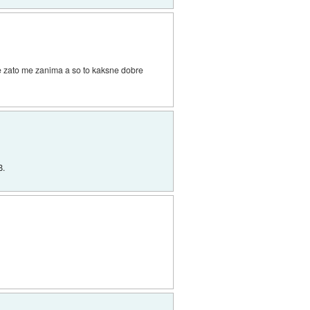
e zato me zanima a so to kaksne dobre
B.