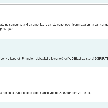
gate na samsung, ta ki ga omenjas je za isto ceno, pac nisem navajen na samsung
nega WDja?
cer kje kupuješ. Pri mojem dobavitelju je cenejši od WD Black za skoraj 20EUR/T
erja ker ce je 20eur ceneje potem lahko vrjetno za 90eur dom ze 1.5TB?