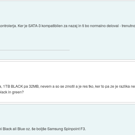
ntrolerja. Ker je SATA-3 kompatibilen za nazaj in ti bo normalno deloval - trenut
 1TB BLACK pa 32MB, nevem a so se zmotil a je res tko, ker to pa ze je razlika n
lack in green?
i Black ali Blue oz. še boljše Samsung Spinpoint F3.