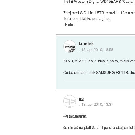
1.5TB Western Digital WD15EARS "Caviar
Zdej med WD 1 in 1.5TB je razlika 13eur ste
Torej ce mi lahko pomagate.
Hvala
kmetek
::
12. apr 2010, 18:58
ATA 3, ATA 2 ? Kaj hudča je pa to, misliš v
Če bo primarni disk SAMSUNG F3 1TB, dr
ge
::
13. apr 2010, 13:37
@Racunalnik,
če nimaš na plati Sata III pa si probaj omisl