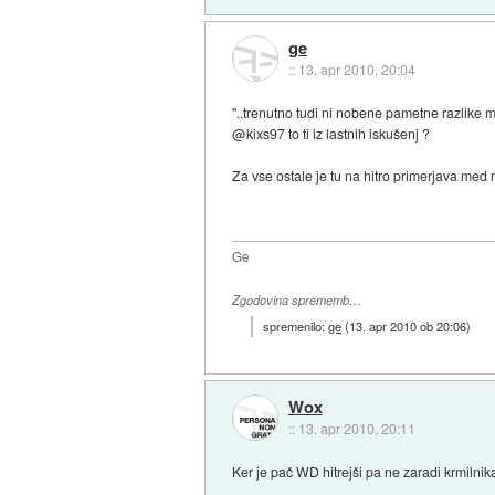
ge
::
13. apr 2010, 20:04
"..trenutno tudi ni nobene pametne razlike 
@kixs97 to ti iz lastnih iskušenj ?
Za vse ostale je tu na hitro primerjava med 
Ge
Zgodovina sprememb…
spremenilo:
ge
(
13. apr 2010 ob 20:06
)
Wox
::
13. apr 2010, 20:11
Ker je pač WD hitrejši pa ne zaradi krmilni