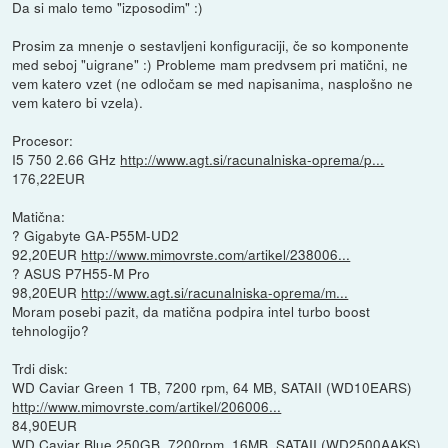
Da si malo temo "izposodim" :)
Prosim za mnenje o sestavljeni konfiguraciji, če so komponente
med seboj "uigrane" :) Probleme mam predvsem pri matični, ne
vem katero vzet (ne odločam se med napisanima, nasplošno ne
vem katero bi vzela).
Procesor:
I5 750 2.66 GHz
http://www.agt.si/racunalniska-oprema/p...
176,22EUR
Matična:
? Gigabyte GA-P55M-UD2
92,20EUR
http://www.mimovrste.com/artikel/238006...
? ASUS P7H55-M Pro
98,20EUR
http://www.agt.si/racunalniska-oprema/m...
Moram posebi pazit, da matična podpira intel turbo boost
tehnologijo?
Trdi disk:
WD Caviar Green 1 TB, 7200 rpm, 64 MB, SATAII (WD10EARS)
http://www.mimovrste.com/artikel/206006...
84,90EUR
WD Caviar Blue 250GB, 7200rpm, 16MB, SATAII (WD2500AAKS)