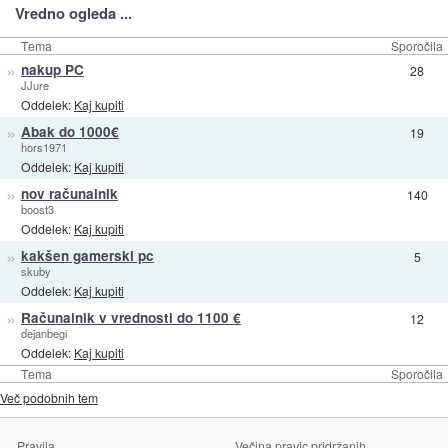
Vredno ogleda ...
Tema
Sporočila
»
nakup PC
28
JJure
Oddelek:
Kaj kupiti
»
Abak do 1000€
19
hors1971
Oddelek:
Kaj kupiti
»
nov računalnik
140
boost3
Oddelek:
Kaj kupiti
»
kakšen gamerski pc
5
skuby
Oddelek:
Kaj kupiti
»
Računalnik v vrednosti do 1100 €
12
dejanbegi
Oddelek:
Kaj kupiti
Tema
Sporočila
Več podobnih tem
Pravila
Večina pravic pridržanih