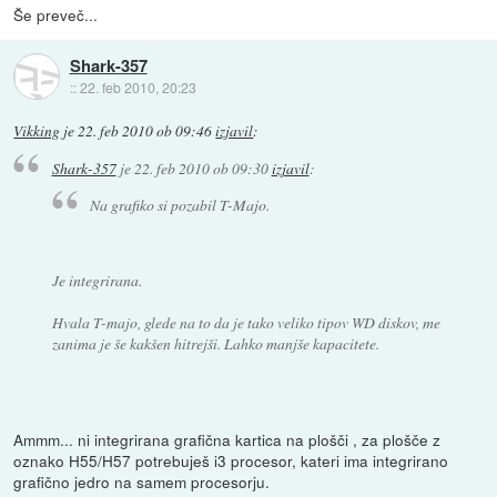
Še preveč...
Shark-357
::
22. feb 2010, 20:23
Vikking
je
22. feb 2010 ob 09:46
izjavil
:
Shark-357
je
22. feb 2010 ob 09:30
izjavil
:
Na grafiko si pozabil T-Majo.
Je integrirana.
Hvala T-majo, glede na to da je tako veliko tipov WD diskov, me
zanima je še kakšen hitrejši. Lahko manjše kapacitete.
Ammm... ni integrirana grafična kartica na plošči , za plošče z
oznako H55/H57 potrebuješ i3 procesor, kateri ima integrirano
grafično jedro na samem procesorju.