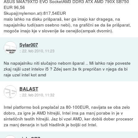
ASUS M4A79XTD EVO SocketAM3 DDR3 ATX AMD 790X SB750
EUR 96,56
Skupaj(mylemon.at):817,54EUR
malo lahko na disku prišparaš, ker ga imajo kar dragega, na
napajalniku tudi(sam osebno nebi), na grafični se da še prišparat,
mogoče imajo kje v slovenije še cenejšo(ampak dvomin).
Sylar007
::
22. feb 2010, 11:23
Na napajalniku niti slučajno nebom šparal .. Mi lahko raje poveste
zkaj rajši uzet intelov i5 ? Zdej sem že tk prepričan v njega da bi
raje uzel intel kot amd
BALAST
::
22. feb 2010, 11:32
Intel platformo boš preplačal za 80-100EUR, navijata se oba zelo
dobro, za igre je AMD hitrejši, Intel ima pa manj porabe in je v
sintetičnih testih hitrejši. Jaz bi vzel AMD, ker dobiš dober procesor
za manj denarja in tudi hladilnik je boljši od Intel.