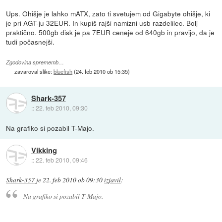
Ups. Ohišje je lahko mATX, zato ti svetujem od Gigabyte ohišje, ki
je pri AGT-ju 32EUR. In kupiš rajši namizni usb razdelilec. Bolj
praktično. 500gb disk je pa 7EUR ceneje od 640gb in pravijo, da je
tudi počasnejši.
Zgodovina sprememb…
zavaroval slike:
bluefish
(
24. feb 2010 ob 15:35
)
Shark-357
::
22. feb 2010, 09:30
Na grafiko si pozabil T-Majo.
Vikking
::
22. feb 2010, 09:46
Shark-357
je
22. feb 2010 ob 09:30
izjavil
:
Na grafiko si pozabil T-Majo.