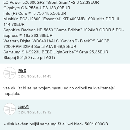
LC Power LC6600GP2 "Silent Giant" v2.3 52,39EUR
Gigabyte GA-P55A-UD3 133,09EUR
Intel(R) Core™ i5 750 185,50EUR
Mushkin PC3-12800 "Essential" KIT 4096MB 1600 MHz DDR III
114,70EUR
Sapphire Radeon HD 5850 "Game Edition" 1024MB GDDR 5 PCI-
Express™ 16x 263,38EUR
Western Digital WD6401AALS "Caviar(R) Black™" 640GB
7200RPM 32MB Serial ATA II 69,95EUR
Samsung SH-S223L BEBE LightScribe™ Črna 25,35EUR
Skupaj 851,90 (vse pri AGT)
MrX
::
24. feb 2010, 14:43
vse ok. jst bi se na tvojem mestu edino odlocil za kvalitetnejsi
napajalc.
jan01
::
24. feb 2010, 19:12
+ disk kakšen boljši samsung f3 ali wd black 500/1000GB