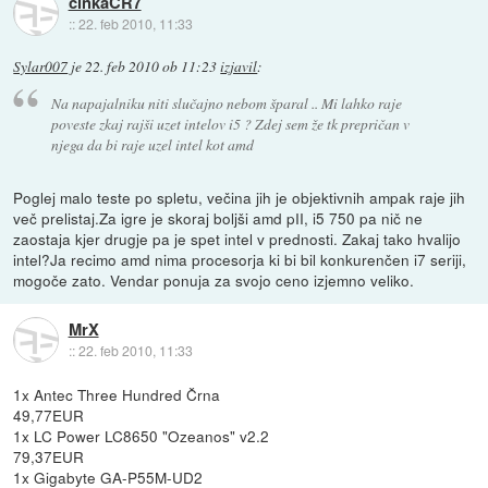
cinkaCR7
::
22. feb 2010, 11:33
Sylar007
je
22. feb 2010 ob 11:23
izjavil
:
Na napajalniku niti slučajno nebom šparal .. Mi lahko raje
poveste zkaj rajši uzet intelov i5 ? Zdej sem že tk prepričan v
njega da bi raje uzel intel kot amd
Poglej malo teste po spletu, večina jih je objektivnih ampak raje jih
več prelistaj.Za igre je skoraj boljši amd pII, i5 750 pa nič ne
zaostaja kjer drugje pa je spet intel v prednosti. Zakaj tako hvalijo
intel?Ja recimo amd nima procesorja ki bi bil konkurenčen i7 seriji,
mogoče zato. Vendar ponuja za svojo ceno izjemno veliko.
MrX
::
22. feb 2010, 11:33
1x Antec Three Hundred Črna
49,77EUR
1x LC Power LC8650 "Ozeanos" v2.2
79,37EUR
1x Gigabyte GA-P55M-UD2