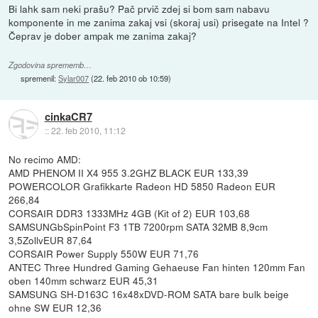
Bi lahk sam neki prašu? Pač prvič zdej si bom sam nabavu
komponente in me zanima zakaj vsi (skoraj usi) prisegate na Intel ?
Čeprav je dober ampak me zanima zakaj?
Zgodovina sprememb…
spremenil:
Sylar007
(
22. feb 2010 ob 10:59
)
cinkaCR7
::
22. feb 2010, 11:12
No recimo AMD:
AMD PHENOM II X4 955 3.2GHZ BLACK EUR 133,39
POWERCOLOR Grafikkarte Radeon HD 5850 Radeon EUR
266,84
CORSAIR DDR3 1333MHz 4GB (Kit of 2) EUR 103,68
SAMSUNGbSpinPoint F3 1TB 7200rpm SATA 32MB 8,9cm
3,5ZollvEUR 87,64
CORSAIR Power Supply 550W EUR 71,76
ANTEC Three Hundred Gaming Gehaeuse Fan hinten 120mm Fan
oben 140mm schwarz EUR 45,31
SAMSUNG SH-D163C 16x48xDVD-ROM SATA bare bulk beige
ohne SW EUR 12,36