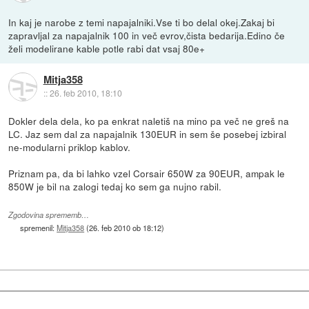
In kaj je narobe z temi napajalniki.Vse ti bo delal okej.Zakaj bi
zapravljal za napajalnik 100 in več evrov,čista bedarija.Edino če
želi modelirane kable potle rabi dat vsaj 80e+
Mitja358
::
26. feb 2010, 18:10
Dokler dela dela, ko pa enkrat naletiš na mino pa več ne greš na
LC. Jaz sem dal za napajalnik 130EUR in sem še posebej izbiral
ne-modularni priklop kablov.
Priznam pa, da bi lahko vzel Corsair 650W za 90EUR, ampak le
850W je bil na zalogi tedaj ko sem ga nujno rabil.
Zgodovina sprememb…
spremenil:
Mitja358
(
26. feb 2010 ob 18:12
)