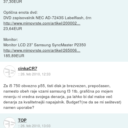
37,30EUR
Optična enota dvd:
DVD zapisovalnik NEC AD-7243S Labelflash, črn
http://www.mimovrste.com/artikel/200002...
23,64EUR
Monitor:
Monitor LCD 23" Samsung SyncMaster P2350
http://www.mimovrste.com/artikel/265006...
185,89EUR
cinkaCR7
::
26. feb 2010, 12:33
Za i5 750 obvezno p55, tisti disk je brezvezen, prepočasen,
namesto obeh raje vzami samsung f3 1tb, grafična po mojem
mnenju ni vredna svojega denarja, pa lahko bi dal malce več
denarja za kvalitetnejši napajalnik. Budget?(ne da se mi seštevat)
namen uporabe?
TOP
::
26. feb 2010, 13:03