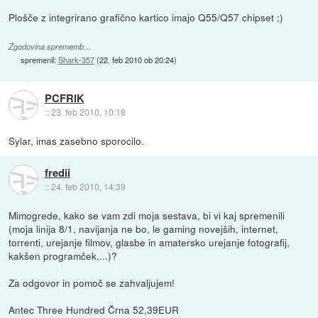
Plošče z integrirano grafično kartico imajo Q55/Q57 chipset ;)
Zgodovina sprememb…
spremenil:
Shark-357
(
22. feb 2010 ob 20:24
)
PCFRIK
::
23. feb 2010, 10:18
Sylar, imas zasebno sporocilo.
fredii
::
24. feb 2010, 14:39
Mimogrede, kako se vam zdi moja sestava, bi vi kaj spremenili
(moja linija 8/1, navijanja ne bo, le gaming novejših, internet,
torrenti, urejanje filmov, glasbe in amatersko urejanje fotografij,
kakšen programček,...)?
Za odgovor in pomoč se zahvaljujem!
Antec Three Hundred Črna 52,39EUR