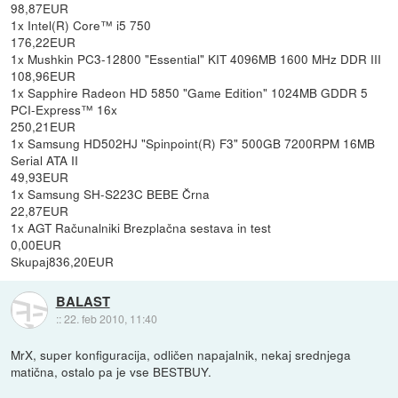
98,87EUR
1x Intel(R) Core™ i5 750
176,22EUR
1x Mushkin PC3-12800 "Essential" KIT 4096MB 1600 MHz DDR III
108,96EUR
1x Sapphire Radeon HD 5850 "Game Edition" 1024MB GDDR 5
PCI-Express™ 16x
250,21EUR
1x Samsung HD502HJ "Spinpoint(R) F3" 500GB 7200RPM 16MB
Serial ATA II
49,93EUR
1x Samsung SH-S223C BEBE Črna
22,87EUR
1x AGT Računalniki Brezplačna sestava in test
0,00EUR
Skupaj836,20EUR
BALAST
::
22. feb 2010, 11:40
MrX, super konfiguracija, odličen napajalnik, nekaj srednjega
matična, ostalo pa je vse BESTBUY.