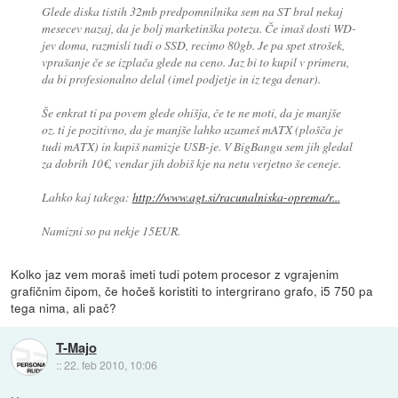
Glede diska tistih 32mb predpomnilnika sem na ST bral nekaj
mesecev nazaj, da je bolj marketinška poteza. Če imaš dosti WD-
jev doma, razmisli tudi o SSD, recimo 80gb. Je pa spet strošek,
vprašanje če se izplača glede na ceno. Jaz bi to kupil v primeru,
da bi profesionalno delal (imel podjetje in iz tega denar).
Še enkrat ti pa povem glede ohišja, če te ne moti, da je manjše
oz. ti je pozitivno, da je manjše lahko uzameš mATX (plošča je
tudi mATX) in kupiš namizje USB-je. V BigBangu sem jih gledal
za dobrih 10€, vendar jih dobiš kje na netu verjetno še ceneje.
Lahko kaj takega:
http://www.agt.si/racunalniska-oprema/r...
Namizni so pa nekje 15EUR.
Kolko jaz vem moraš imeti tudi potem procesor z vgrajenim
grafičnim čipom, če hočeš koristiti to intergrirano grafo, i5 750 pa
tega nima, ali pač?
T-Majo
::
22. feb 2010, 10:06