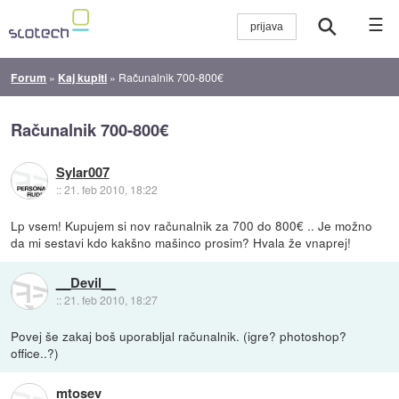
☰
Forum
»
Kaj kupiti
»
Računalnik 700-800€
Računalnik 700-800€
Sylar007
::
21. feb 2010, 18:22
Lp vsem! Kupujem si nov računalnik za 700 do 800€ .. Je možno
da mi sestavi kdo kakšno mašinco prosim? Hvala že vnaprej!
__Devil__
::
21. feb 2010, 18:27
Povej še zakaj boš uporabljal računalnik. (igre? photoshop?
office..?)
mtosev