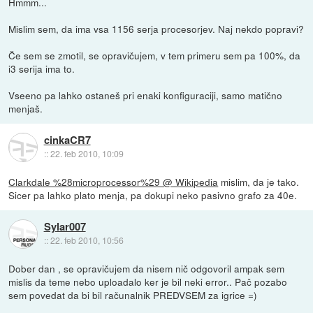
Hmmm...
Mislim sem, da ima vsa 1156 serja procesorjev. Naj nekdo popravi?
Če sem se zmotil, se opravičujem, v tem primeru sem pa 100%, da
i3 serija ima to.
Vseeno pa lahko ostaneš pri enaki konfiguraciji, samo matično
menjaš.
cinkaCR7
::
22. feb 2010, 10:09
Clarkdale %28microprocessor%29 @ Wikipedia
mislim, da je tako.
Sicer pa lahko plato menja, pa dokupi neko pasivno grafo za 40e.
Sylar007
::
22. feb 2010, 10:56
Dober dan , se opravičujem da nisem nič odgovoril ampak sem
mislis da teme nebo uploadalo ker je bil neki error.. Pač pozabo
sem povedat da bi bil računalnik PREDVSEM za igrice =)