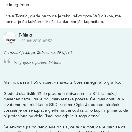
Je integrirana.
Hvala T-majo, glede na to da je tako veliko tipov WD diskov, me
zanima je še kakšen hitrejši. Lahko manjše kapacitete.
T-Majo
::
22. feb 2010, 09:53
Shark-357
je
22. feb 2010 ob 09:30
izjavil
:
Na grafiko si pozabil T-Majo.
Mislim, da ima H55 chipset v navezi z Core i integrirano grafiko.
Glede diska tistih 32mb predpomnilnika sem na ST bral nekaj
mesecev nazaj, da je bolj marketinška poteza. Če imaš dosti WD-
jev doma, razmisli tudi o SSD, recimo 80gb. Je pa spet strošek,
vprašanje če se izplača glede na ceno. Jaz bi to kupil v primeru, da
bi profesionalno delal (imel podjetje in iz tega denar).
Še enkrat ti pa povem glede ohišja, če te ne moti, da je manjše oz.