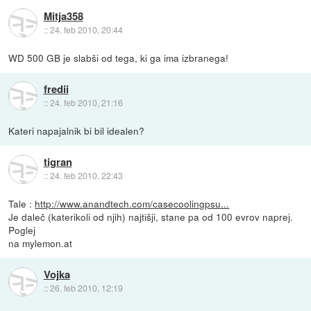
Mitja358
::
24. feb 2010, 20:44
WD 500 GB je slabši od tega, ki ga ima izbranega!
fredii
::
24. feb 2010, 21:16
Kateri napajalnik bi bil idealen?
tigran
::
24. feb 2010, 22:43
Tale :
http://www.anandtech.com/casecoolingpsu...
Je daleč (katerikoli od njih) najtišji, stane pa od 100 evrov naprej.
Poglej
na mylemon.at
Vojka
::
26. feb 2010, 12:19