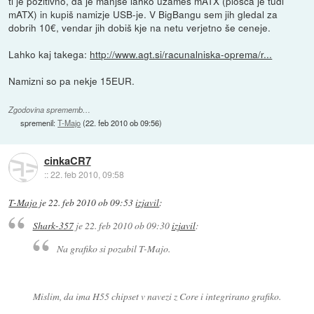
ti je pozitivno, da je manjše lahko uzameš mATX (plošča je tudi
mATX) in kupiš namizje USB-je. V BigBangu sem jih gledal za
dobrih 10€, vendar jih dobiš kje na netu verjetno še ceneje.
Lahko kaj takega:
http://www.agt.si/racunalniska-oprema/r...
Namizni so pa nekje 15EUR.
Zgodovina sprememb…
spremenil:
T-Majo
(
22. feb 2010 ob 09:56
)
cinkaCR7
::
22. feb 2010, 09:58
T-Majo
je
22. feb 2010 ob 09:53
izjavil
:
Shark-357
je
22. feb 2010 ob 09:30
izjavil
:
Na grafiko si pozabil T-Majo.
Mislim, da ima H55 chipset v navezi z Core i integrirano grafiko.