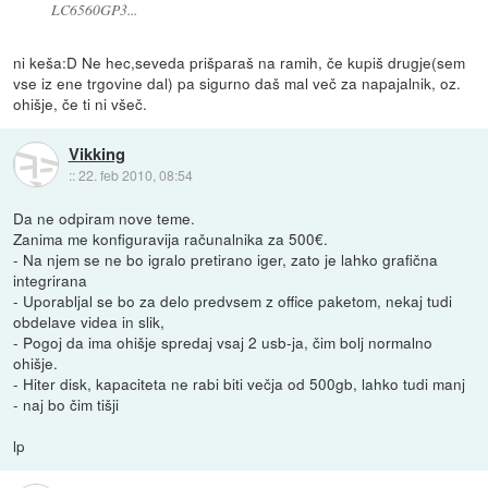
LC6560GP3...
ni keša:D Ne hec,seveda prišparaš na ramih, če kupiš drugje(sem
vse iz ene trgovine dal) pa sigurno daš mal več za napajalnik, oz.
ohišje, če ti ni všeč.
Vikking
::
22. feb 2010, 08:54
Da ne odpiram nove teme.
Zanima me konfiguravija računalnika za 500€.
- Na njem se ne bo igralo pretirano iger, zato je lahko grafična
integrirana
- Uporabljal se bo za delo predvsem z office paketom, nekaj tudi
obdelave videa in slik,
- Pogoj da ima ohišje spredaj vsaj 2 usb-ja, čim bolj normalno
ohišje.
- Hiter disk, kapaciteta ne rabi biti večja od 500gb, lahko tudi manj
- naj bo čim tišji
lp