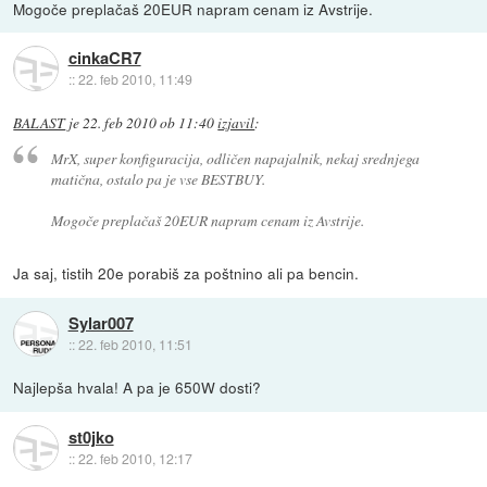
Mogoče preplačaš 20EUR napram cenam iz Avstrije.
cinkaCR7
::
22. feb 2010, 11:49
BALAST
je
22. feb 2010 ob 11:40
izjavil
:
MrX, super konfiguracija, odličen napajalnik, nekaj srednjega
matična, ostalo pa je vse BESTBUY.
Mogoče preplačaš 20EUR napram cenam iz Avstrije.
Ja saj, tistih 20e porabiš za poštnino ali pa bencin.
Sylar007
::
22. feb 2010, 11:51
Najlepša hvala! A pa je 650W dosti?
st0jko
::
22. feb 2010, 12:17