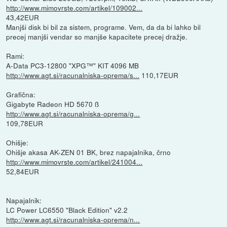
http://www.mimovrste.com/artikel/109002...
43,42EUR
Manjši disk bi bil za sistem, programe. Vem, da da bi lahko bil
precej manjši vendar so manjše kapacitete precej dražje.
Rami:
A-Data PC3-12800 "XPG™" KIT 4096 MB
http://www.agt.si/racunalniska-oprema/s...
110,17EUR
Grafična:
Gigabyte Radeon HD 5670 ß
http://www.agt.si/racunalniska-oprema/g...
109,78EUR
Ohišje:
Ohišje akasa AK-ZEN 01 BK, brez napajalnika, črno
http://www.mimovrste.com/artikel/241004...
52,84EUR
Napajalnik:
LC Power LC6550 "Black Edition" v2.2
http://www.agt.si/racunalniska-oprema/n...