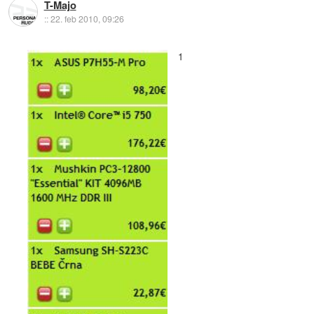
T-Majo
::
22. feb 2010, 09:26
1