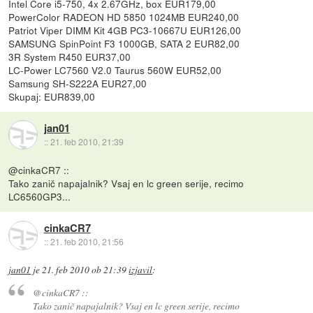
Intel Core i5-750, 4x 2.67GHz, box EUR179,00
PowerColor RADEON HD 5850 1024MB EUR240,00
Patriot Viper DIMM Kit 4GB PC3-10667U EUR126,00
SAMSUNG SpinPoint F3 1000GB, SATA 2 EUR82,00
3R System R450 EUR37,00
LC-Power LC7560 V2.0 Taurus 560W EUR52,00
Samsung SH-S222A EUR27,00
Skupaj: EUR839,00
jan01
::
21. feb 2010, 21:39
@cinkaCR7 ::
Tako zanič napajalnik? Vsaj en lc green serije, recimo
LC6560GP3...
cinkaCR7
::
21. feb 2010, 21:56
jan01
je
21. feb 2010 ob 21:39
izjavil
:
@cinkaCR7 ::
Tako zanič napajalnik? Vsaj en lc green serije, recimo