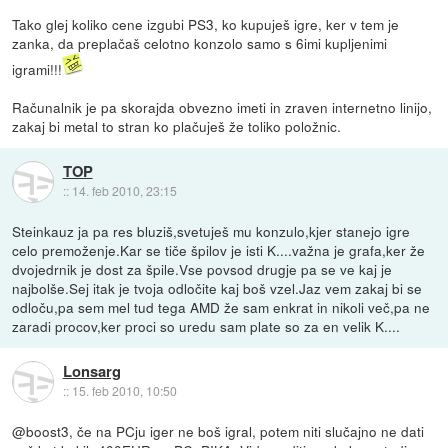
Tako glej koliko cene izgubi PS3, ko kupuješ igre, ker v tem je
zanka, da preplačaš celotno konzolo samo s 6imi kupljenimi
igrami!!!
Računalnik je pa skorajda obvezno imeti in zraven internetno linijo,
zakaj bi metal to stran ko plačuješ že toliko položnic.
TOP
::
14. feb 2010, 23:15
Steinkauz ja pa res bluziš,svetuješ mu konzulo,kjer stanejo igre
celo premoženje.Kar se tiče špilov je isti K....važna je grafa,ker že
dvojedrnik je dost za špile.Vse povsod drugje pa se ve kaj je
najbolše.Sej itak je tvoja odločite kaj boš vzel.Jaz vem zakaj bi se
odloču,pa sem mel tud tega AMD že sam enkrat in nikoli več,pa ne
zaradi procov,ker proci so uredu sam plate so za en velik K....
Lonsarg
::
15. feb 2010, 10:50
@boost3, če na PCju iger ne boš igral, potem niti slučajno ne dati