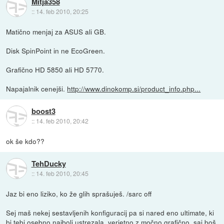
Mitja358
::
14. feb 2010, 20:25
Matično menjaj za ASUS ali GB.
Disk SpinPoint in ne EcoGreen.
Grafično HD 5850 ali HD 5770.
Napajalnik cenejši.
http://www.dinokomp.si/product_info.php...
boost3
::
14. feb 2010, 20:42
ok še kdo??
TehDucky
::
14. feb 2010, 20:45
Jaz bi eno liziko, ko že glih sprašuješ. /sarc off
Sej maš nekej sestavljenih konfiguracij pa si nared eno ultimate, ki
bi tebi osebno najbolj ustrezala, verjetno z močno grafično, saj boš