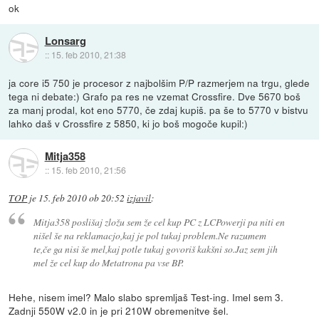
ok
Lonsarg
::
15. feb 2010, 21:38
ja core i5 750 je procesor z najbolšim P/P razmerjem na trgu, glede
tega ni debate:) Grafo pa res ne vzemat Crossfire. Dve 5670 boš
za manj prodal, kot eno 5770, če zdaj kupiš. pa še to 5770 v bistvu
lahko daš v Crossfire z 5850, ki jo boš mogoče kupil:)
Mitja358
::
15. feb 2010, 21:56
TOP
je
15. feb 2010 ob 20:52
izjavil
:
Mitja358 poslišaj zložu sem že cel kup PC z LCPowerji pa niti en
nišel še na reklamacjo,kaj je pol tukaj problem.Ne razumem
te,če ga nisi še mel,kaj potle tukaj govoriš kakšni so.Jaz sem jih
mel že cel kup do Metatrona pa vse BP.
Hehe, nisem imel? Malo slabo spremljaš Test-ing. Imel sem 3.
Zadnji 550W v2.0 in je pri 210W obremenitve šel.