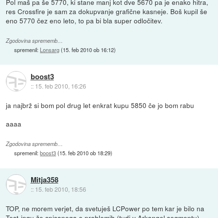
Pol maš pa še 5770, ki stane manj kot dve 5670 pa je enako hitra,
res Crossfire je sam za dokupvanje grafične kasneje. Boš kupil še
eno 5770 čez eno leto, to pa bi bla super odločitev.
Zgodovina sprememb…
spremenil:
Lonsarg
(
15. feb 2010 ob 16:12
)
boost3
::
15. feb 2010, 16:26
ja najbrž si bom pol drug let enkrat kupu 5850 če jo bom rabu
aaaa
Zgodovina sprememb…
spremenil:
boost3
(
15. feb 2010 ob 18:29
)
Mitja358
::
15. feb 2010, 18:56
TOP, ne morem verjet, da svetuješ LCPower po tem kar je bilo na
Test-ingu že spisanega o problemih (tudi v Arkangel segmentu).