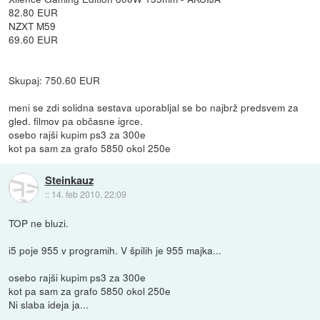
82.80 EUR
NZXT M59
69.60 EUR
Skupaj: 750.60 EUR
meni se zdi solidna sestava uporabljal se bo najbrž predsvem za
gled. filmov pa občasne igrce.
osebo rajši kupim ps3 za 300e
kot pa sam za grafo 5850 okol 250e
Steinkauz
::
14. feb 2010, 22:09
TOP ne bluzi.
i5 poje 955 v programih. V špilih je 955 majka...
osebo rajši kupim ps3 za 300e
kot pa sam za grafo 5850 okol 250e
Ni slaba ideja ja...