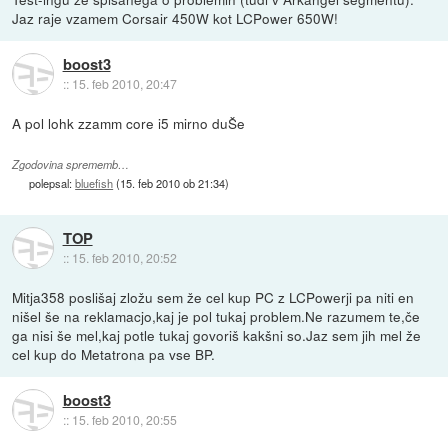
Jaz raje vzamem Corsair 450W kot LCPower 650W!
boost3
::
15. feb 2010, 20:47
A pol lohk zzamm core i5 mirno duŠe
Zgodovina sprememb…
polepsal:
bluefish
(
15. feb 2010 ob 21:34
)
TOP
::
15. feb 2010, 20:52
Mitja358 poslišaj zložu sem že cel kup PC z LCPowerji pa niti en
nišel še na reklamacjo,kaj je pol tukaj problem.Ne razumem te,če
ga nisi še mel,kaj potle tukaj govoriš kakšni so.Jaz sem jih mel že
cel kup do Metatrona pa vse BP.
boost3
::
15. feb 2010, 20:55