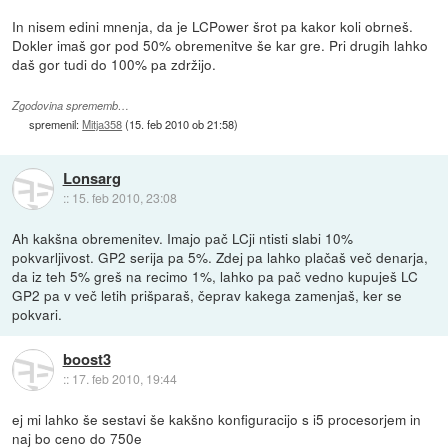
In nisem edini mnenja, da je LCPower šrot pa kakor koli obrneš.
Dokler imaš gor pod 50% obremenitve še kar gre. Pri drugih lahko
daš gor tudi do 100% pa zdržijo.
Zgodovina sprememb…
spremenil:
Mitja358
(
15. feb 2010 ob 21:58
)
Lonsarg
::
15. feb 2010, 23:08
Ah kakšna obremenitev. Imajo pač LCji ntisti slabi 10%
pokvarljivost. GP2 serija pa 5%. Zdej pa lahko plačaš več denarja,
da iz teh 5% greš na recimo 1%, lahko pa pač vedno kupuješ LC
GP2 pa v več letih prišparaš, čeprav kakega zamenjaš, ker se
pokvari.
boost3
::
17. feb 2010, 19:44
ej mi lahko še sestavi še kakšno konfiguracijo s i5 procesorjem in
naj bo ceno do 750e