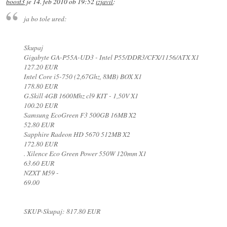
boost3
je
14. feb 2010 ob 19:52
izjavil
:
ja bo tole ured:
Skupaj
Gigabyte GA-P55A-UD3 - Intel P55/DDR3/CFX/1156/ATX X1
127.20 EUR
Intel Core i5-750 (2,67Ghz, 8MB) BOX X1
178.80 EUR
G.Skill 4GB 1600Mhz cl9 KIT - 1,50V X1
100.20 EUR
Samsung EcoGreen F3 500GB 16MB X2
52.80 EUR
Sapphire Radeon HD 5670 512MB X2
172.80 EUR
. Xilence Eco Green Power 550W 120mm X1
63.60 EUR
NZXT M59 -
69.00
SKUP-Skupaj: 817.80 EUR