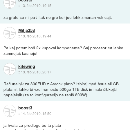
::
13. feb 2010, 19:15
za grafo se mi pa< itak ne gre ker jou lohk zmenan vsk cajt.
Mitja358
::
13. feb 2010, 19:44
Pa kaj potem boš 2x kupoval komponente? Saj procesor tut lahko
zamnejaš kasneje!
kitewing
::
13. feb 2010, 20:17
Računalnik za 800EUR z Asrock plato? Izbiraj med Asus ali GB
platami, lahko bi vzel namesto 500gb 1TB disk in malo šibkejši
napajalnik (za to konfiguracijo ne rabiš 800W).
boost3
::
14. feb 2010, 15:50
ja hvala za predloge bo ta plata