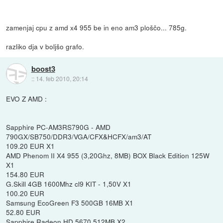
zamenjaj cpu z amd x4 955 be in eno am3 ploščo... 785g.
razliko dja v boljšo grafo.
boost3
::
14. feb 2010, 20:14
EVO Z AMD :
Sapphire PC-AM3RS790G - AMD
790GX/SB750/DDR3/VGA/CFX&HCFX/am3/AT
109.20 EUR X1
AMD Phenom II X4 955 (3,20Ghz, 8MB) BOX Black Edition 125W
X1
154.80 EUR
G.Skill 4GB 1600Mhz cl9 KIT - 1,50V X1
100.20 EUR
Samsung EcoGreen F3 500GB 16MB X1
52.80 EUR
Sapphire Radeon HD 5670 512MB X2