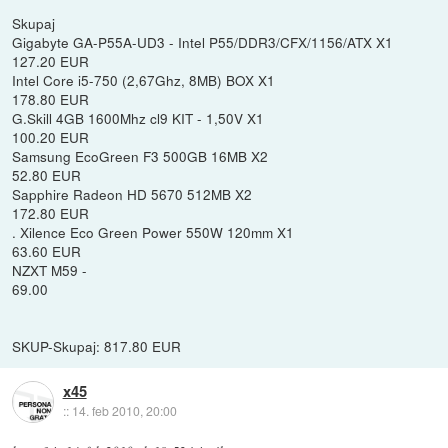
Skupaj
Gigabyte GA-P55A-UD3 - Intel P55/DDR3/CFX/1156/ATX X1
127.20 EUR
Intel Core i5-750 (2,67Ghz, 8MB) BOX X1
178.80 EUR
G.Skill 4GB 1600Mhz cl9 KIT - 1,50V X1
100.20 EUR
Samsung EcoGreen F3 500GB 16MB X2
52.80 EUR
Sapphire Radeon HD 5670 512MB X2
172.80 EUR
. Xilence Eco Green Power 550W 120mm X1
63.60 EUR
NZXT M59 -
69.00
SKUP-Skupaj: 817.80 EUR
x45
::
14. feb 2010, 20:00