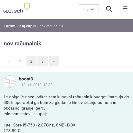
☰
Forum
»
Kaj kupiti
»
nov računalnik
nov računalnik
«
1
2
3
»
boost3
::
13. feb 2010, 18:32
že dolgo je nazaj odkar sem kupoval računalnik.budget imam tja do
800E.uporabljal ga bom za gledanje filmov,srfanje po netu in
občasno igranje igerc.
tole sem setavil skupaj:
Intel Core i5-750 (2,67Ghz, 8MB) BOX
178.80 €