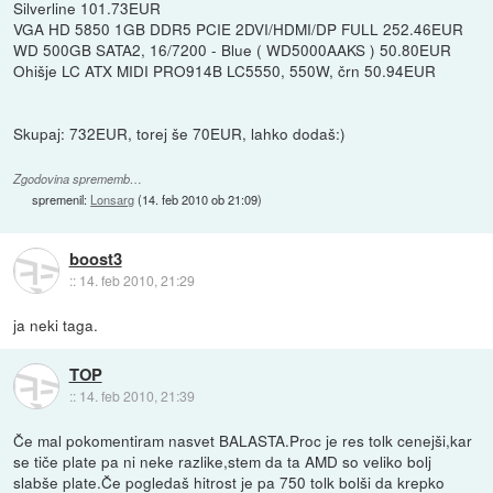
Silverline 101.73EUR
VGA HD 5850 1GB DDR5 PCIE 2DVI/HDMI/DP FULL 252.46EUR
WD 500GB SATA2, 16/7200 - Blue ( WD5000AAKS ) 50.80EUR
Ohišje LC ATX MIDI PRO914B LC5550, 550W, črn 50.94EUR
Skupaj: 732EUR, torej še 70EUR, lahko dodaš:)
Zgodovina sprememb…
spremenil:
Lonsarg
(
14. feb 2010 ob 21:09
)
boost3
::
14. feb 2010, 21:29
ja neki taga.
TOP
::
14. feb 2010, 21:39
Če mal pokomentiram nasvet BALASTA.Proc je res tolk cenejši,kar
se tiče plate pa ni neke razlike,stem da ta AMD so veliko bolj
slabše plate.Če pogledaš hitrost je pa 750 tolk bolši da krepko