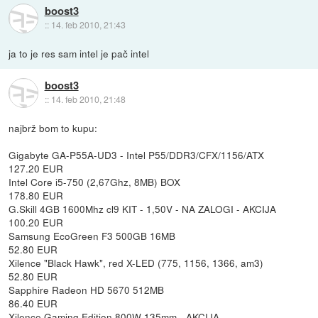
boost3
::
14. feb 2010, 21:43
ja to je res sam intel je pač intel
boost3
::
14. feb 2010, 21:48
najbrž bom to kupu:
Gigabyte GA-P55A-UD3 - Intel P55/DDR3/CFX/1156/ATX
127.20 EUR
Intel Core i5-750 (2,67Ghz, 8MB) BOX
178.80 EUR
G.Skill 4GB 1600Mhz cl9 KIT - 1,50V - NA ZALOGI - AKCIJA
100.20 EUR
Samsung EcoGreen F3 500GB 16MB
52.80 EUR
Xilence "Black Hawk", red X-LED (775, 1156, 1366, am3)
52.80 EUR
Sapphire Radeon HD 5670 512MB
86.40 EUR
Xilence Gaming Edition 800W 135mm - AKCIJA