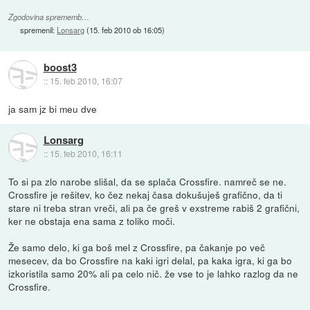
Zgodovina sprememb…
spremenil:
Lonsarg
(
15. feb 2010 ob 16:05
)
boost3
::
15. feb 2010, 16:07
ja sam jz bi meu dve
Lonsarg
::
15. feb 2010, 16:11
To si pa zlo narobe slišal, da se splača Crossfire. namreč se ne.
Crossfire je rešitev, ko čez nekaj časa dokušuješ grafično, da ti
stare ni treba stran vreči, ali pa če greš v exstreme rabiš 2 grafični,
ker ne obstaja ena sama z toliko moči.
Že samo delo, ki ga boš mel z Crossfire, pa čakanje po več
mesecev, da bo Crossfire na kaki igri delal, pa kaka igra, ki ga bo
izkoristila samo 20% ali pa celo nič. že vse to je lahko razlog da ne
Crossfire.