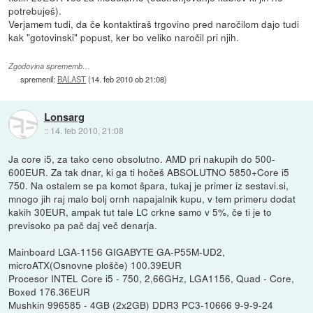
potrebuješ).
Verjamem tudi, da če kontaktiraš trgovino pred naročilom dajo tudi
kak "gotovinski" popust, ker bo veliko naročil pri njih.
Zgodovina sprememb…
spremenil:
BALAST
(
14. feb 2010 ob 21:08
)
Lonsarg
::
14. feb 2010, 21:08
Ja core i5, za tako ceno obsolutno. AMD pri nakupih do 500-
600EUR. Za tak dnar, ki ga ti hočeš ABSOLUTNO 5850+Core i5
750. Na ostalem se pa komot špara, tukaj je primer iz sestavi.si,
mnogo jih raj malo bolj ornh napajalnik kupu, v tem primeru dodat
kakih 30EUR, ampak tut tale LC crkne samo v 5%, če ti je to
previsoko pa pač daj več denarja.
Mainboard LGA-1156 GIGABYTE GA-P55M-UD2,
microATX(Osnovne plošče) 100.39EUR
Procesor INTEL Core i5 - 750, 2,66GHz, LGA1156, Quad - Core,
Boxed 176.36EUR
Mushkin 996585 - 4GB (2x2GB) DDR3 PC3-10666 9-9-9-24