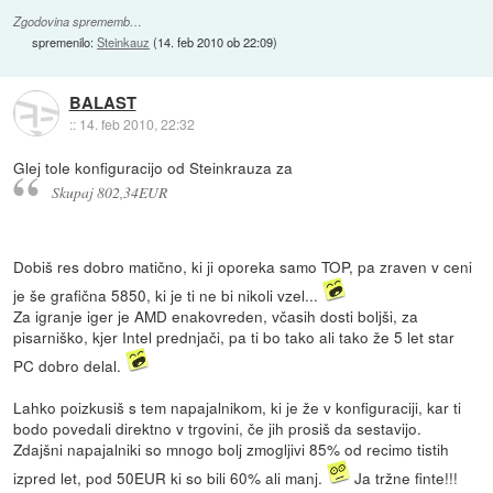
Zgodovina sprememb…
spremenilo:
Steinkauz
(
14. feb 2010 ob 22:09
)
BALAST
::
14. feb 2010, 22:32
Glej tole konfiguracijo od Steinkrauza za
Skupaj 802,34EUR
Dobiš res dobro matično, ki ji oporeka samo TOP, pa zraven v ceni
je še grafična 5850, ki je ti ne bi nikoli vzel...
Za igranje iger je AMD enakovreden, včasih dosti boljši, za
pisarniško, kjer Intel prednjači, pa ti bo tako ali tako že 5 let star
PC dobro delal.
Lahko poizkusiš s tem napajalnikom, ki je že v konfiguraciji, kar ti
bodo povedali direktno v trgovini, če jih prosiš da sestavijo.
Zdajšni napajalniki so mnogo bolj zmogljivi 85% od recimo tistih
izpred let, pod 50EUR ki so bili 60% ali manj.
Ja tržne finte!!!