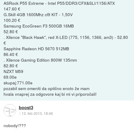
ASRock P55 Extreme - Intel P55/DDR3/CFX&SLI/1156/ATX
147.60 €
G.Skill 4GB 1600Mhz cl9 KIT - 1,50V
100.20 €
Samsung EcoGreen F3 500GB 16MB
52.80 €
. Xilence "Black Hawk", red X-LED (775, 1156, 1366, am3) - 52.80
€
Sapphire Radeon HD 5670 512MB
86.40 €
. Xilence Gaming Edition 800W 135mm
82.80 €
NZXT M59
69.00e
skupaj:771.00e
pozabil sem omeniti da optično enoto že mam
hvala vnaprej za odgovore kaj bi mi vi priporočali!
boost3
::
13. feb 2010, 18:46
nobody!???