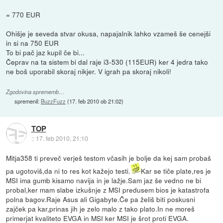
= 770 EUR
Ohišje je seveda stvar okusa, napajalnik lahko vzameš še cenejši
in si na 750 EUR
To bi pač jaz kupil če bi...
Čeprav na ta sistem bi dal raje i3-530 (115EUR) ker 4 jedra tako
ne boš uporabil skoraj nikjer. V igrah pa skoraj nikoli!
Zgodovina sprememb…
spremenil:
BuzzFuzz
(
17. feb 2010 ob 21:02
)
TOP
::
17. feb 2010, 21:10
Mitja358 ti preveč verješ testom včasih je bolje da kej sam probaš
pa ugotoviš,da ni to res kot kažejo testi.
Kar se tiče plate,res je
MSI ima gumb kisamo navija in je lažje.Sam jaz še vedno ne bi
probal,ker mam slabe izkušnje z MSI predusem bios je katastrofa
polna bagov.Raje Asus ali Gigabyte.Če pa želiš biti poskusni
zajček pa kar,prinas jih je zelo malo z tako plato.In ne moreš
primerjat kvaliteto EVGA in MSI ker MSI je šrot proti EVGA.