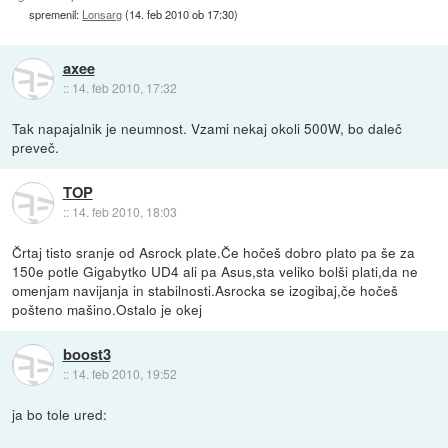
spremenil:
Lonsarg
(
14. feb 2010 ob 17:30
)
axee
::
14. feb 2010, 17:32
Tak napajalnik je neumnost. Vzami nekaj okoli 500W, bo daleč
preveč.
TOP
::
14. feb 2010, 18:03
Črtaj tisto sranje od Asrock plate.Če hočeš dobro plato pa še za
150e potle Gigabytko UD4 ali pa Asus,sta veliko bolši plati,da ne
omenjam navijanja in stabilnosti.Asrocka se izogibaj,če hočeš
pošteno mašino.Ostalo je okej
boost3
::
14. feb 2010, 19:52
ja bo tole ured: