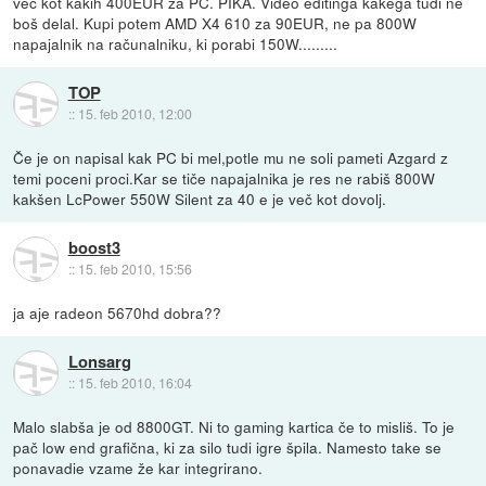
več kot kakih 400EUR za PC. PIKA. Video editinga kakega tudi ne
boš delal. Kupi potem AMD X4 610 za 90EUR, ne pa 800W
napajalnik na računalniku, ki porabi 150W.........
TOP
::
15. feb 2010, 12:00
Če je on napisal kak PC bi mel,potle mu ne soli pameti Azgard z
temi poceni proci.Kar se tiče napajalnika je res ne rabiš 800W
kakšen LcPower 550W Silent za 40 e je več kot dovolj.
boost3
::
15. feb 2010, 15:56
ja aje radeon 5670hd dobra??
Lonsarg
::
15. feb 2010, 16:04
Malo slabša je od 8800GT. Ni to gaming kartica če to misliš. To je
pač low end grafična, ki za silo tudi igre špila. Namesto take se
ponavadie vzame že kar integrirano.