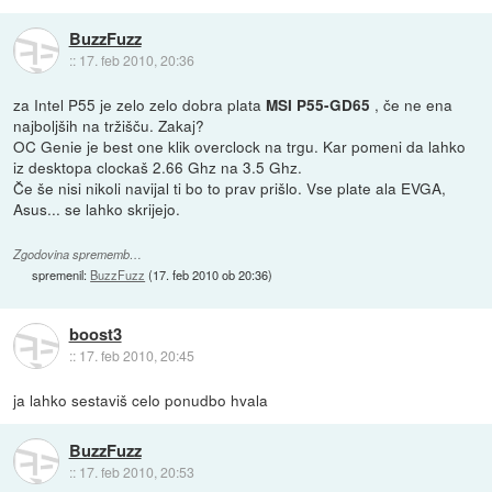
BuzzFuzz
::
17. feb 2010, 20:36
za Intel P55 je zelo zelo dobra plata
, če ne ena
MSI P55-GD65
najboljših na tržišču. Zakaj?
OC Genie je best one klik overclock na trgu. Kar pomeni da lahko
iz desktopa clockaš 2.66 Ghz na 3.5 Ghz.
Če še nisi nikoli navijal ti bo to prav prišlo. Vse plate ala EVGA,
Asus... se lahko skrijejo.
Zgodovina sprememb…
spremenil:
BuzzFuzz
(
17. feb 2010 ob 20:36
)
boost3
::
17. feb 2010, 20:45
ja lahko sestaviš celo ponudbo hvala
BuzzFuzz
::
17. feb 2010, 20:53