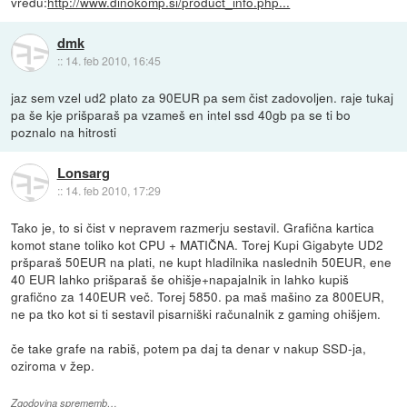
vredu:
http://www.dinokomp.si/product_info.php...
dmk
::
14. feb 2010, 16:45
jaz sem vzel ud2 plato za 90EUR pa sem čist zadovoljen. raje tukaj
pa še kje prišparaš pa vzameš en intel ssd 40gb pa se ti bo
poznalo na hitrosti
Lonsarg
::
14. feb 2010, 17:29
Tako je, to si čist v nepravem razmerju sestavil. Grafična kartica
komot stane toliko kot CPU + MATIČNA. Torej Kupi Gigabyte UD2
pršparaš 50EUR na plati, ne kupt hladilnika naslednih 50EUR, ene
40 EUR lahko prišparaš še ohišje+napajalnik in lahko kupiš
grafično za 140EUR več. Torej 5850. pa maš mašino za 800EUR,
ne pa tko kot si ti sestavil pisarniški računalnik z gaming ohišjem.
če take grafe na rabiš, potem pa daj ta denar v nakup SSD-ja,
oziroma v žep.
Zgodovina sprememb…