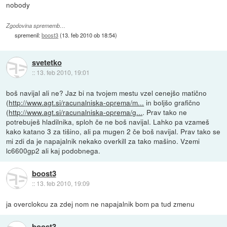
nobody
Zgodovina sprememb…
spremenil:
boost3
(
13. feb 2010 ob 18:54
)
svetetko
::
13. feb 2010, 19:01
boš navijal ali ne? Jaz bi na tvojem mestu vzel cenejšo matično
(
http://www.agt.si/racunalniska-oprema/m...
in boljšo grafično
(
http://www.agt.si/racunalniska-oprema/g...
. Prav tako ne
potrebuješ hladilnika, sploh če ne boš navijal. Lahko pa vzameš
kako katano 3 za tišino, ali pa mugen 2 če boš navijal. Prav tako se
mi zdi da je napajalnik nekako overkill za tako mašino. Vzemi
lc6600gp2 ali kaj podobnega.
boost3
::
13. feb 2010, 19:09
ja overclokcu za zdej nom ne napajalnik bom pa tud zmenu
boost3