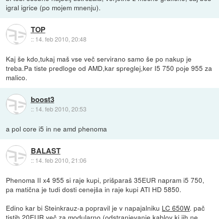
igral igrice (po mojem mnenju).
TOP
::
14. feb 2010, 20:48
Kaj še kdo,tukaj maš vse več servirano samo še po nakup je
treba.Pa tiste predloge od AMD,kar spreglej,ker I5 750 poje 955 za
malico.
boost3
::
14. feb 2010, 20:53
a pol core i5 in ne amd phenoma
BALAST
::
14. feb 2010, 21:06
Phenoma II x4 955 si raje kupi, prišparaš 35EUR napram i5 750,
pa matična je tudi dosti cenejša in raje kupi ATI HD 5850.
Edino kar bi Steinkrauz-a popravil je v napajalniku
LC 650W
. pač
tistih 20EUR več za modularno (odstranjevanje kablov ki jih ne