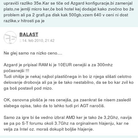
upraviči razliko 35e.Kar se tiče od Azgard konfiguracje,bi zamenjal
plato,ne jemlji micro ker,če boš hotel kej dodajat kako zvočno bo že
problem ali pa 2 grafi.pa disk kak 500gb,vzem 640 v ceni ni dost
razlike,v hitrosti pa je
BALAST
::
14. feb 2010, 21:42
Ne glej samo na nizko ceno....
Azgard je pripisal RAM ki je 10EUR cenejši a za 300mhz
počasnejši !!!
Tudi ohišje je nekaj najbol plastičnega in bo iz njega slišati celotno
delovanje drobovja ali pa je še tako nestabilno, da se bo kar zvil ko
ga boš postavil pod mizo.
OK, osnovna plošča je res cenejša, pa zaenkrat še nisem zasledil
slabega opisa, tako da to lahko tudi pri AGT naročiš.
Samo za igre bi še vedno izbral AMD ker je tako že 3,2Ghz, navija
se pa po S-T forumu okoli 3.7Ghz na orginalnem hlajenju, kar ne
velja za Intel oz. moraš dokupit boljše hlajenje.