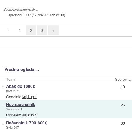
Zgodovina sprememb…
spremenil:
TOP
(
17. feb 2010 ob 21:13
)
«
1
2
3
»
Vredno ogleda ...
Tema
Sporočila
»
Abak do 1000€
19
hors1971
Oddelek:
Kaj kupiti
»
Nov računalnik
25
Yogosan01
Oddelek:
Kaj kupiti
»
Računalnik 700-800€
36
Sylar007