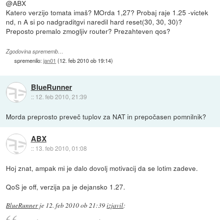
@ABX
Katero verzijo tomata imaš? MOrda 1,27? Probaj raje 1.25 -victek
nd, n A si po nadgraditgvi naredil hard reset(30, 30, 30)?
Preposto premalo zmogljiv router? Prezahteven qos?
Zgodovina sprememb…
spremenilo:
jan01
(
12. feb 2010 ob 19:14
)
BlueRunner
::
12. feb 2010, 21:39
Morda preprosto preveč tuplov za NAT in prepočasen pomnilnik?
ABX
::
13. feb 2010, 01:08
Hoj znat, ampak mi je dalo dovolj motivacij da se lotim zadeve.
QoS je off, verzija pa je dejansko 1.27.
BlueRunner
je
12. feb 2010 ob 21:39
izjavil
: