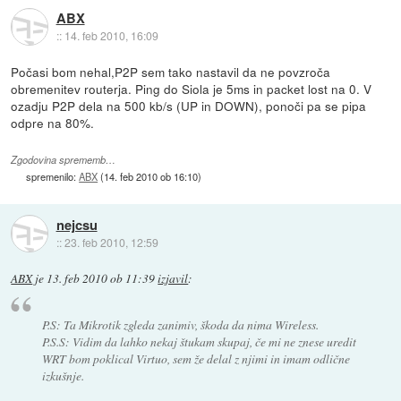
ABX
::
14. feb 2010, 16:09
Počasi bom nehal,P2P sem tako nastavil da ne povzroča
obremenitev routerja. Ping do Siola je 5ms in packet lost na 0. V
ozadju P2P dela na 500 kb/s (UP in DOWN), ponoči pa se pipa
odpre na 80%.
Zgodovina sprememb…
spremenilo:
ABX
(
14. feb 2010 ob 16:10
)
nejcsu
::
23. feb 2010, 12:59
ABX
je
13. feb 2010 ob 11:39
izjavil
:
P.S: Ta Mikrotik zgleda zanimiv, škoda da nima Wireless.
P.S.S: Vidim da lahko nekaj štukam skupaj, če mi ne znese uredit
WRT bom poklical Virtuo, sem že delal z njimi in imam odlične
izkušnje.