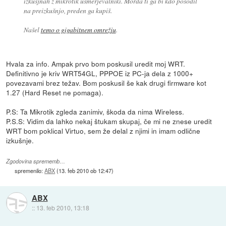
izkušjnah z mikrotik usmerjevalniki. Morda ti ga bi kdo posodil
na preizkušnjo, preden ga kupiš.
Našel
temo o gigabitnem omrežju
.
Hvala za info. Ampak prvo bom poskusil uredit moj WRT.
Definitivno je kriv WRT54GL, PPPOE iz PC-ja dela z 1000+
povezavami brez težav. Bom poskusil še kak drugi firmware kot
1.27 (Hard Reset ne pomaga).
P.S: Ta Mikrotik zgleda zanimiv, škoda da nima Wireless.
P.S.S: Vidim da lahko nekaj štukam skupaj, če mi ne znese uredit
WRT bom poklical Virtuo, sem že delal z njimi in imam odlične
izkušnje.
Zgodovina sprememb…
spremenilo:
ABX
(
13. feb 2010 ob 12:47
)
ABX
::
13. feb 2010, 13:18