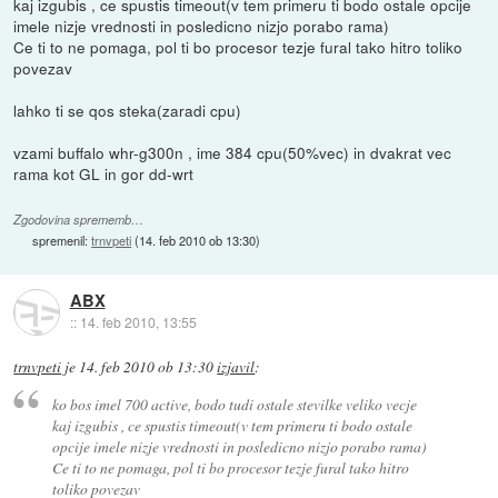
kaj izgubis , ce spustis timeout(v tem primeru ti bodo ostale opcije
imele nizje vrednosti in posledicno nizjo porabo rama)
Ce ti to ne pomaga, pol ti bo procesor tezje fural tako hitro toliko
povezav
lahko ti se qos steka(zaradi cpu)
vzami buffalo whr-g300n , ime 384 cpu(50%vec) in dvakrat vec
rama kot GL in gor dd-wrt
Zgodovina sprememb…
spremenil:
trnvpeti
(
14. feb 2010 ob 13:30
)
ABX
::
14. feb 2010, 13:55
trnvpeti
je
14. feb 2010 ob 13:30
izjavil
:
ko bos imel 700 active, bodo tudi ostale stevilke veliko vecje
kaj izgubis , ce spustis timeout(v tem primeru ti bodo ostale
opcije imele nizje vrednosti in posledicno nizjo porabo rama)
Ce ti to ne pomaga, pol ti bo procesor tezje fural tako hitro
toliko povezav