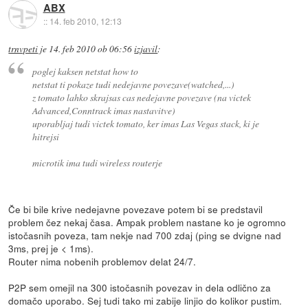
ABX
::
14. feb 2010, 12:13
trnvpeti
je
14. feb 2010 ob 06:56
izjavil
:
poglej kaksen netstat how to
netstat ti pokaze tudi nedejavne povezave(watched,...)
z tomato lahko skrajsas cas nedejavne povezave (na victek
Advanced,Conntrack imas nastavitve)
uporabljaj tudi victek tomato, ker imas Las Vegas stack, ki je
hitrejsi
microtik ima tudi wireless routerje
Če bi bile krive nedejavne povezave potem bi se predstavil
problem čez nekaj časa. Ampak problem nastane ko je ogromno
istočasnih poveza, tam nekje nad 700 zdaj (ping se dvigne nad
3ms, prej je < 1ms).
Router nima nobenih problemov delat 24/7.
P2P sem omejil na 300 istočasnih povezav in dela odlično za
domačo uporabo. Sej tudi tako mi zabije linjio do kolikor pustim.