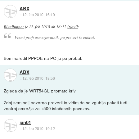
ABX
::
12. feb 2010, 16:19
BlueRunner
je
12. feb 2010 ob 16:12
izjavil
:
Vzemi profi usmerjevalnik, pa preveri še enkrat.
Bom naredil PPPOE na PC-ju pa probal.
ABX
::
12. feb 2010, 18:56
Zgleda da je WRT54GL z tomato kriv.
Zdaj sem bolj pozorno preveril in vidim da se zgubijo paketi tudi
znotraj omrežja za +500 istočasnih povezav.
jan01
::
12. feb 2010, 19:12