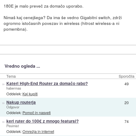
180E je malo preveč za domačo uporabo.
Nimaš kaj cenejšega? Da ima še vedno Gigabitni switch, zdrži
ogromno istočasnih povezav in wireless (hitrost wireless-a ni
pomembna).
Vredno ogleda ...
Tema
Sporočila
»
Kateri High-End Router za domačo rabo?
49
habermas
Oddelek:
Kaj kupiti
»
Nakup routerja
20
Odgovor
Oddelek:
Pomoč in nasveti
»
keri ruter do 100€ z mnogo featursi?
74
Pesimist
Oddelek:
Omrežja in internet