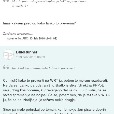
Morda preprosto preveč tuplov za NAT in prepočasen
pomnilnik?
Imaš kakšen predlog kako lahko to preverim?
Zgodovina sprememb…
spremenilo:
ABX
(
13. feb 2010 ob 01:09
)
BlueRunner
::
13. feb 2010, 06:03
Imaš kakšen predlog kako lahko to preverim?
Če misliš kako to preveriti na WRT-ju, potem te moram razočarati.
Ne da se. Lahko pa odstraniš to škatlo iz slike (direktna PPPoE
seja, drug kos opreme, ki preverjeno deluje ok, ...) in vidiš, če se
stvari spremenijo na boljše. Če se, potem veš, da je težava v WRT-
ju, če se ne izboljšajo, je težava nekje drugje.
Sicer pa malo pobrskaj po temah, ker je nekje Jan pisal o dobrih