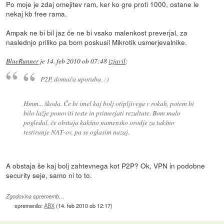
Po moje je zdaj omejitev ram, ker ko gre proti 1000, ostane le
nekaj kb free rama.
Ampak ne bi bil jaz če ne bi vsako malenkost preverjal, za
naslednjo priliko pa bom poskusil Mikrotik usmerjevalnike.
BlueRunner
je
14. feb 2010 ob 07:48
izjavil
:
P2P, domača uporaba. :)
Hmm... škoda. Če bi imel kaj bolj otipljivega v rokah, potem bi
bilo lažje ponoviti teste in primerjati rezultate. Bom malo
pogledal, če obstaja kakšno namensko orodje za takšno
testiranje NAT-ov, pa se oglasim nazaj.
A obstaja še kaj bolj zahtevnega kot P2P? Ok, VPN in podobne
security seje, samo ni to to.
Zgodovina sprememb…
spremenilo:
ABX
(
14. feb 2010 ob 12:17
)