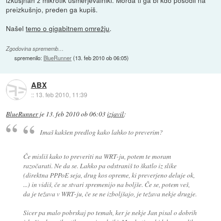
izkušjnah z mikrotik usmerjevalniki. Morda ti ga bi kdo posodil na
preizkušnjo, preden ga kupiš.
Našel
temo o gigabitnem omrežju
.
Zgodovina sprememb…
spremenilo:
BlueRunner
(
13. feb 2010 ob 06:05
)
ABX
::
13. feb 2010, 11:39
BlueRunner
je
13. feb 2010 ob 06:03
izjavil
:
Imaš kakšen predlog kako lahko to preverim?
Če misliš kako to preveriti na WRT-ju, potem te moram
razočarati. Ne da se. Lahko pa odstraniš to škatlo iz slike
(direktna PPPoE seja, drug kos opreme, ki preverjeno deluje ok,
...) in vidiš, če se stvari spremenijo na boljše. Če se, potem veš,
da je težava v WRT-ju, če se ne izboljšajo, je težava nekje drugje.
Sicer pa malo pobrskaj po temah, ker je nekje Jan pisal o dobrih