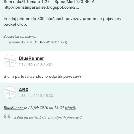
Sem naložil Tomato 1.27 + SpeedMod 120 BETA:
http://touristinparadise.blogspot.com/2...
In zdaj pridem do 800 istočasnih povezav preden se pojavi prvi
packet drop.
Zgodovina sprememb…
spremenilo:
ABX
(
13. feb 2010 ob 13:21
)
BlueRunner
::
13. feb 2010, 15:24
S čim pa testiraš število odprtih povezav?
ABX
::
13. feb 2010, 15:33
BlueRunner
je
13. feb 2010 ob 15:24
izjavil
:
S čim pa testiraš število odprtih povezav?