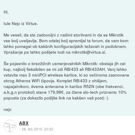
Hi,
tule Nejc iz Virtue.
Me veseli, da ste zadovoljni z našimi storitvami in da se Mikrotik
vse bolj uveljavlja. Bom odslej bolj spremljal ta forum, da vam bom
lahko pomagal ob kakšnih konfiguracijskih težavah in podobnem.
Vprašanja pa lahko pošljete tudi na mikrotik@virtua.si.
Še pojasnilo o brezžičnih usmerjevalnikih Mikrotik: obstaja jih cel
kup, najbolj fleksibilen se mi zdi RB/433 ali RB/433AH. Vanj lahko
vstavite max 3 miniPCI wireless kartice, ki so večinoma zasnovane
okrog Atheros WiFi čipovja. Komplet RB/433 z ohišjem,
napajalnikom, dvema antenama in kartico R52N (obe frekvenci,
a,b,g,n protokol) stane 179,98€, za člane slo-tech priznamo 10%
popusta (za dokazilo pošljite link na kakšen vaš post) :)
nejc
ABX
::
28. feb 2010, 20:32