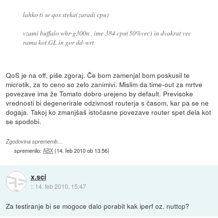
lahko ti se qos steka(zaradi cpu)
vzami buffalo whr-g300n , ime 384 cpu(50%vec) in dvakrat vec
rama kot GL in gor dd-wrt
QoS je na off, piše zgoraj. Če bom zamenjal bom poskusil te
microtik, za to ceno so zelo zanimivi. Mislim da time-out za mrtve
povezave ima že Tomato dobro urejeno by default. Previsoke
vrednosti bi degenerirale odzivnost routerja s časom, kar pa se ne
dogaja. Takoj ko zmanjšaš istočasne povezave router spet dela kot
se spodobi.
Zgodovina sprememb…
spremenilo:
ABX
(
14. feb 2010 ob 13:56
)
x.sci
::
14. feb 2010, 15:47
Za testiranje bi se mogoce dalo porabit kak iperf oz. nuttcp?