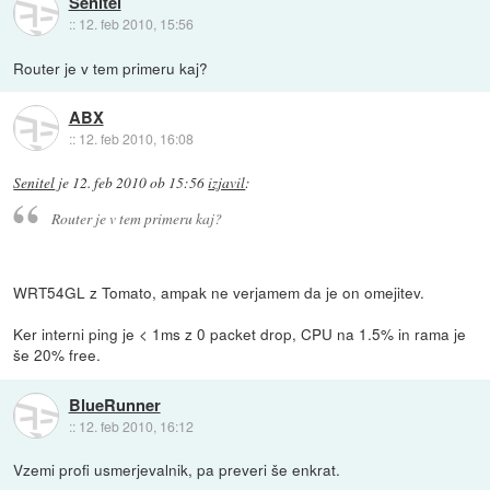
Senitel
::
12. feb 2010, 15:56
Router je v tem primeru kaj?
ABX
::
12. feb 2010, 16:08
Senitel
je
12. feb 2010 ob 15:56
izjavil
:
Router je v tem primeru kaj?
WRT54GL z Tomato, ampak ne verjamem da je on omejitev.
Ker interni ping je < 1ms z 0 packet drop, CPU na 1.5% in rama je
še 20% free.
BlueRunner
::
12. feb 2010, 16:12
Vzemi profi usmerjevalnik, pa preveri še enkrat.