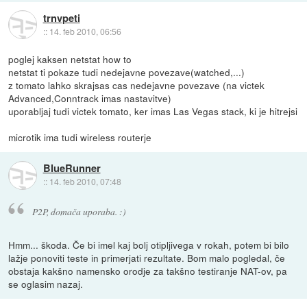
trnvpeti
::
14. feb 2010, 06:56
poglej kaksen netstat how to
netstat ti pokaze tudi nedejavne povezave(watched,...)
z tomato lahko skrajsas cas nedejavne povezave (na victek
Advanced,Conntrack imas nastavitve)
uporabljaj tudi victek tomato, ker imas Las Vegas stack, ki je hitrejsi
microtik ima tudi wireless routerje
BlueRunner
::
14. feb 2010, 07:48
P2P, domača uporaba. :)
Hmm... škoda. Če bi imel kaj bolj otipljivega v rokah, potem bi bilo
lažje ponoviti teste in primerjati rezultate. Bom malo pogledal, če
obstaja kakšno namensko orodje za takšno testiranje NAT-ov, pa
se oglasim nazaj.