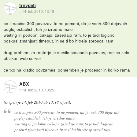
trnvpeti
::
14. feb 2010, 13:18
ce ti napise 300 povezav, to ne pomeni, da je vseh 300 dejavnih
poglej establish, teh je izredno malo
waiting in podobni cakajo, zasedajo ram, to je tudi logicno
poskusi zmanjsati timeout, in se ti bo hitreje sproscal ram
drug problem za routerje je stevilo socasnih povezav, recimo zelo
obiskan web server
ce tko na kratko povzames, pomemben je procesor in koliko rama
ABX
::
14. feb 2010, 13:25
trnvpeti
je
14. feb 2010 ob 13:18
izjavil
:
ce ti napise 300 povezav, to ne pomeni, da je vseh 300 dejavnih
poglej establish, teh je izredno malo
waiting in podobni cakajo, zasedajo ram, to je tudi logicno
poskusi zmanjsati timeout, in se ti bo hitreje sproscal ram