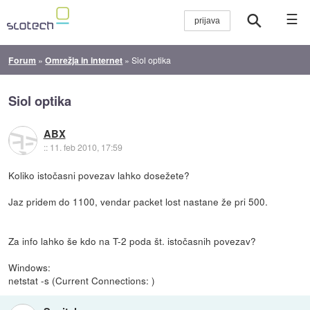
☰
Forum
»
Omrežja in internet
»
Siol optika
Siol optika
ABX
::
11. feb 2010, 17:59
Koliko istočasni povezav lahko dosežete?
Jaz pridem do 1100, vendar packet lost nastane že pri 500.
Za info lahko še kdo na T-2 poda št. istočasnih povezav?
Windows:
netstat -s (Current Connections: )