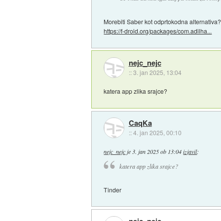
Morebiti Saber kot odprtokodna alternativa
https://f-droid.org/packages/com.adilha...
nejc_nejc
::
3. jan 2025, 13:04
katera app zlika srajce?
CaqKa
::
4. jan 2025, 00:10
nejc_nejc
je
3. jan 2025 ob 13:04
izjavil
:
katera app zlika srajce?
Tinder