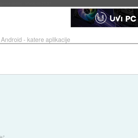
igence doslej
::
včeraj ob 21:37
»
Android - katere aplikacije
is?