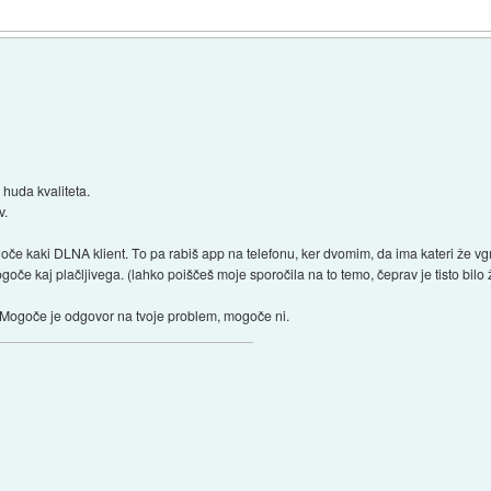
 huda kvaliteta.
v.
goče kaki DLNA klient. To pa rabiš app na telefonu, ker dvomim, da ima kateri že 
oče kaj plačljivega. (lahko poiščeš moje sporočila na to temo, čeprav je tisto bilo ž
 Mogoče je odgovor na tvoje problem, mogoče ni.
)