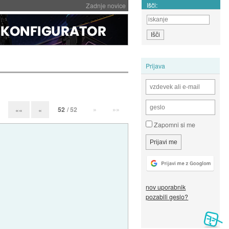
Išči:
Zadnje novice
Prijava
52
/ 52
»
»»
««
«
Zapomni si me
nov uporabnik
pozabili geslo?