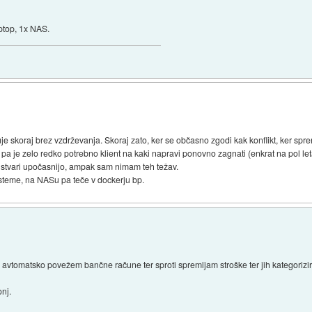
ptop, 1x NAS.
 skoraj brez vzdrževanja. Skoraj zato, ker se občasno zgodi kak konflikt, ker sp
 pa je zelo redko potrebno klient na kaki napravi ponovno zagnati (enkrat na pol le
o stvari upočasnijo, ampak sam nimam teh težav.
steme, na NASu pa teče v dockerju bp.
ko avtomatsko povežem bančne račune ter sproti spremljam stroške ter jih kategoriz
onj.