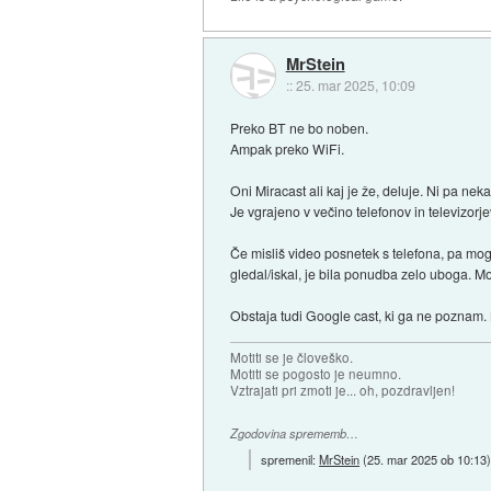
MrStein
::
25. mar 2025, 10:09
Preko BT ne bo noben.
Ampak preko WiFi.
Oni Miracast ali kaj je že, deluje. Ni pa neka
Je vgrajeno v večino telefonov in televizorje
Če misliš video posnetek s telefona, pa mo
gledal/iskal, je bila ponudba zelo uboga. Mog
Obstaja tudi Google cast, ki ga ne poznam.
Motiti se je človeško.
Motiti se pogosto je neumno.
Vztrajati pri zmoti je... oh, pozdravljen!
Zgodovina sprememb…
spremenil:
MrStein
(
25. mar 2025 ob 10:13