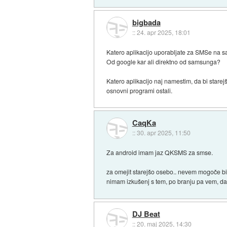
bigbada
::
24. apr 2025, 18:01
Katero aplikacijo uporabljate za SMSe na
Od google kar ali direktno od samsunga?
Katero aplikacijo naj namestim, da bi starej
osnovni programi ostali.
CaqKa
::
30. apr 2025, 11:50
Za android imam jaz QKSMS za smse.
za omejit starejšo osebo.. nevem mogoče bi n
nimam izkušenj s tem, po branju pa vem, da
DJ Beat
::
20. maj 2025, 14:30