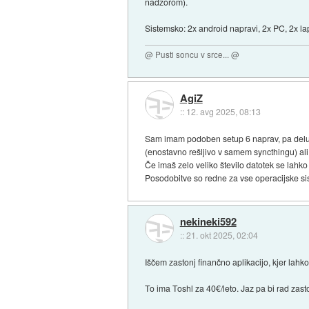
nadzorom).
Sistemsko: 2x android napravi, 2x PC, 2x la
@ Pusti soncu v srce... @
AgiZ
::
12. avg 2025, 08:13
Sam imam podoben setup 6 naprav, pa deluje
(enostavno rešljivo v samem syncthingu) ali
Če imaš zelo veliko število datotek se lahk
Posodobitve so redne za vse operacijske si
nekineki592
::
21. okt 2025, 02:04
Iščem zastonj finančno aplikacijo, kjer lah
To ima Toshl za 40€/leto. Jaz pa bi rad zast