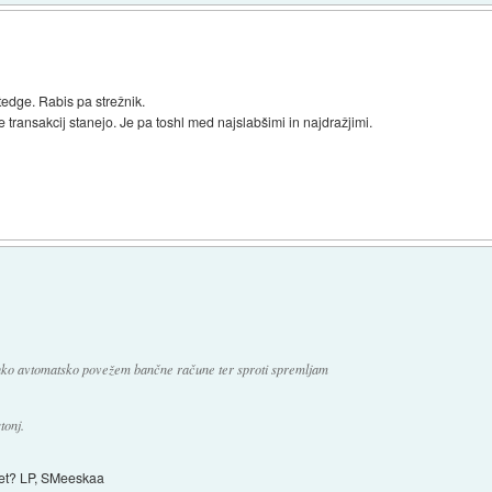
ltedge. Rabis pa strežnik.
 transakcij stanejo. Je pa toshl med najslabšimi in najdražjimi.
lahko avtomatsko povežem bančne račune ter sproti spremljam
tonj.
let? LP, SMeeskaa