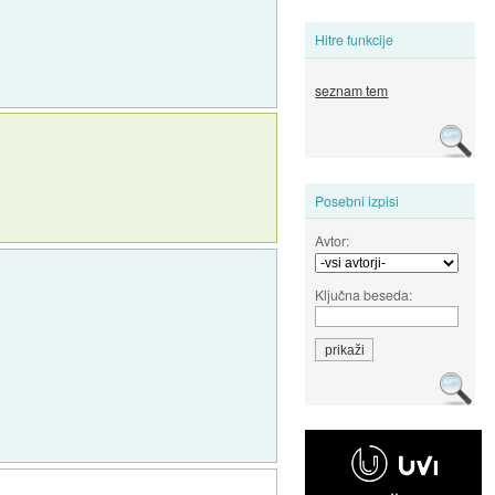
Hitre funkcije
seznam tem
Posebni izpisi
Avtor:
Ključna beseda: