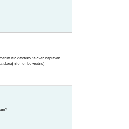
remenim isto datoteko na dveh napravah
ta, skoraj ni omembe vredno).
iram?