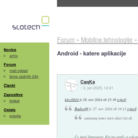
ByteDance trenira največji model umetne intel
Forum
»
Mobilne tehnologije
Novice
Android - katere aplikacije
arhiv
Forum
mali oglasi
teme zadnjih 24h
CaqKa
Članki
::
3. jan 2025, 12:41
Zaposlitve
k4vz0024
je
28. nov 2024 ob 23:16
izjavil
:
brskaj
Badwolff
je
27. nov 2024 ob 19:21
izjavil
:
Ostalo
pravila
samsung notes men služi čist ok
Če imaš Samsunga. Kaj pa ostali za rokop