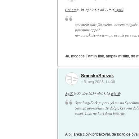
CaqKa
je
30. apr 2025 ob 11:50
izjavil
:
za omejit starejšo osebo.. nevem mogoče bi
parenting appe?
nimam izkušenj s tem, po branju pa vem, 
Ja, mogoče Family link, ampak mislim, da mo
SmeskoSnezak
::
8. avg 2025, 14:38
AgiZ
je
22. dec 2024 ob 01:28
izjavil
:
Synching-Fork je prevzel mesto Syncthin
Sam ga uporabljam že dolgo, ker ima dober
zaspi. Tako ne kuri dosti baterije.
A bi lahka clovk pricakoval, da bo to delova