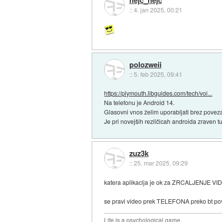
nejc_nejc
::
4. jan 2025, 00:21
polozweii
::
5. feb 2025, 09:41
https://plymouth.libguides.com/tech/voi...
Na telefonu je Android 14.
Glasovni vnos želim uporabljati brez poveza
Je pri novejših rezličicah androida zraven tu
zuz3k
::
25. mar 2025, 09:29
katera aplikacija je ok za ZRCALJENJE VID
se pravi video prek TELEFONA preko bt p
Life is a psychological game.