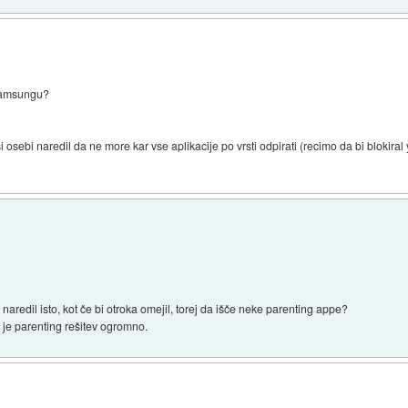
 samsungu?
ši osebi naredil da ne more kar vse aplikacije po vrsti odpirati (recimo da bi bloki
aredil isto, kot če bi otroka omejil, torej da išče neke parenting appe?
 je parenting rešitev ogromno.