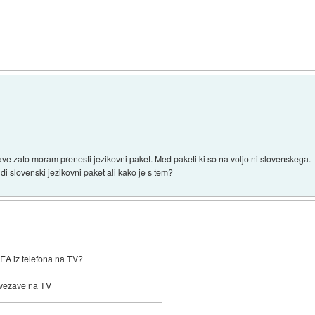
ve zato moram prenesti jezikovni paket. Med paketi ki so na voljo ni slovenskega.
di slovenski jezikovni paket ali kako je s tem?
EA iz telefona na TV?
ovezave na TV