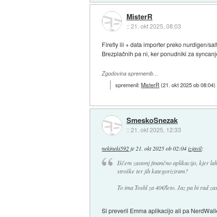
MisterR
::
21. okt 2025, 08:03
Firefly iii + data importer preko nurdigen/sa
Brezplačnih pa ni, ker ponudniki za syncanje
Zgodovina sprememb…
spremenil:
MisterR
(
21. okt 2025 ob 08:04
)
SmeskoSnezak
::
21. okt 2025, 12:33
nekineki592
je
21. okt 2025 ob 02:04
izjavil
:
Iščem zastonj finančno aplikacijo, kjer 
stroške ter jih kategoriziram?
To ima Toshl za 40€/leto. Jaz pa bi rad zas
Si preveril Emma aplikacijo ali pa NerdWal