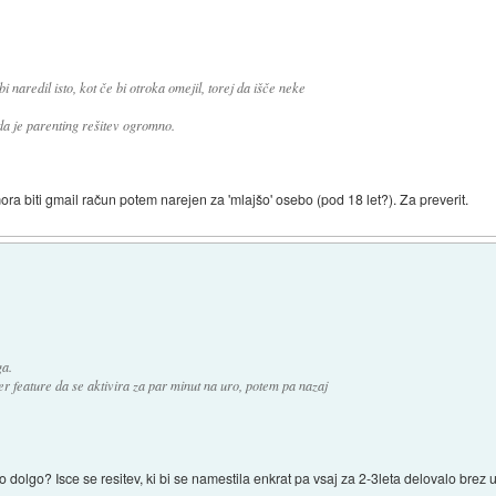
 naredil isto, kot če bi otroka omejil, torej da išče neke
da je parenting rešitev ogromno.
ra biti gmail račun potem narejen za 'mlajšo' osebo (pod 18 let?). Za preverit.
ga.
 feature da se aktivira za par minut na uro, potem pa nazaj
lo dolgo? Isce se resitev, ki bi se namestila enkrat pa vsaj za 2-3leta delovalo bre