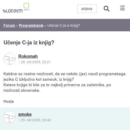
☰
Forum
»
Programiranje
»
Učenje C-ja iz knjig?
Učenje C-ja iz knjig?
Rokomah
::
28. okt 2009, 23:21
Kakšne so realne možnosti, da se nekdo (jaz) nauči programskega
jezika C izključno kot samouk, iz knjig?
Katere knjige bi bile za to najbolj primerne za začetnika, po
možnosti slovenske.
Hvala
smoke
::
29. okt 2009, 00:42