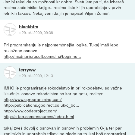
Jaz bi rekel da so možnosti kr dobre. Svetujem pa ti, da izbereš
recimo začetniške knjige.. recimo tiste ki jih uporabljajo v prvih
letnikih faksov. Nekaj vem da jih je napisal Viljem Žumer.
blackbfm
::
29. okt 2009, 09:38
Pri programiranju je najpomembnejša logika. Tukaj imaš lepo
razložene osnove:
http://msdn.microsoft.com/sl-si/beginne...
terryww
::
29. okt 2009, 12:13
IMHO je programiranje rokodelstvo in pri rokodelstvu so važne
izkušnje. osnove rokodelstva so kar na netu, recimo:
http://www.cprogramming.com/
http://publications.gbdirect.co.uk/c_bo...
http://www.codeproject.com/
http://c-faq.com/resources/index.html
tukaj zveš dovolj o osnovah in osnovnih problemih C-ja ter par
zanimivih in uporabnih trikov. ne glede na to, kaj boš programiral,