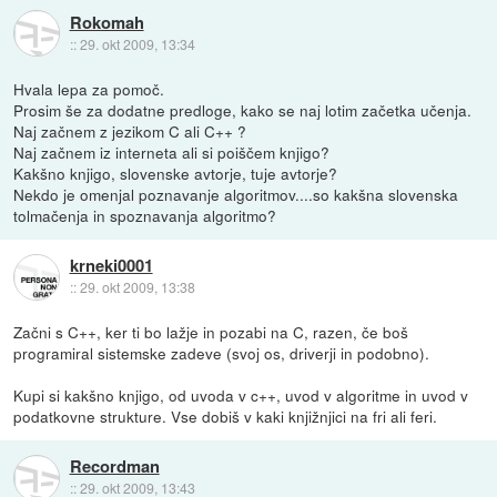
Rokomah
::
29. okt 2009, 13:34
Hvala lepa za pomoč.
Prosim še za dodatne predloge, kako se naj lotim začetka učenja.
Naj začnem z jezikom C ali C++ ?
Naj začnem iz interneta ali si poiščem knjigo?
Kakšno knjigo, slovenske avtorje, tuje avtorje?
Nekdo je omenjal poznavanje algoritmov....so kakšna slovenska
tolmačenja in spoznavanja algoritmo?
krneki0001
::
29. okt 2009, 13:38
Začni s C++, ker ti bo lažje in pozabi na C, razen, če boš
programiral sistemske zadeve (svoj os, driverji in podobno).
Kupi si kakšno knjigo, od uvoda v c++, uvod v algoritme in uvod v
podatkovne strukture. Vse dobiš v kaki knjižnjici na fri ali feri.
Recordman
::
29. okt 2009, 13:43