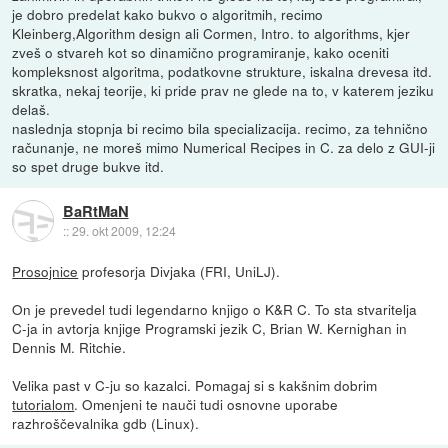
je dobro predelat kako bukvo o algoritmih, recimo
Kleinberg,Algorithm design ali Cormen, Intro. to algorithms, kjer
zveš o stvareh kot so dinamično programiranje, kako oceniti
kompleksnost algoritma, podatkovne strukture, iskalna drevesa itd.
skratka, nekaj teorije, ki pride prav ne glede na to, v katerem jeziku
delaš.
naslednja stopnja bi recimo bila specializacija. recimo, za tehnično
računanje, ne moreš mimo Numerical Recipes in C. za delo z GUI-ji
so spet druge bukve itd.
BaRtMaN
::
29. okt 2009, 12:24
Prosojnice
profesorja Divjaka (FRI, UniLJ).
On je prevedel tudi legendarno knjigo o K&R C. To sta stvaritelja
C-ja in avtorja knjige Programski jezik C, Brian W. Kernighan in
Dennis M. Ritchie.
Velika past v C-ju so kazalci. Pomagaj si s kakšnim dobrim
tutorialom
. Omenjeni te nauči tudi osnovne uporabe
razhroščevalnika gdb (Linux).