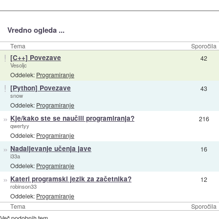
Vredno ogleda ...
Tema
Sporočila
!
[C++] Povezave
42
Vesoljc
Oddelek:
Programiranje
!
[Python] Povezave
43
snow
Oddelek:
Programiranje
»
Kje/kako ste se naučili programiranja?
216
qwertyy
Oddelek:
Programiranje
»
Nadaljevanje učenja jave
16
i33a
Oddelek:
Programiranje
»
Kateri programski jezik za začetnika?
12
robinson33
Oddelek:
Programiranje
Tema
Sporočila
Več podobnih tem