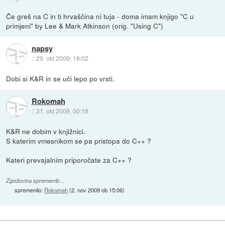
Če greš na C in ti hrvaščina ni tuja - doma imam knjigo "C u
primjeni" by Lee & Mark Atkinson (orig. "Using C")
napsy
::
29. okt 2009, 18:02
Dobi si K&R in se uči lepo po vrsti.
Rokomah
::
31. okt 2009, 00:18
K&R ne dobim v knjižnici.
S katerim vmesnikom se pa pristopa do C++ ?
Kateri prevajalnim priporočate za C++ ?
Zgodovina sprememb…
spremenilo:
Rokomah
(
2. nov 2009 ob 15:06
)