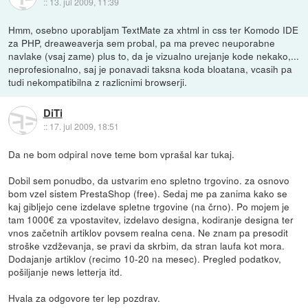
::
13. jul 2009, 11:39
Hmm, osebno uporabljam TextMate za xhtml in css ter Komodo IDE
za PHP, dreaweaverja sem probal, pa ma prevec neuporabne
navlake (vsaj zame) plus to, da je vizualno urejanje kode nekako,...
neprofesionalno, saj je ponavadi taksna koda bloatana, vcasih pa
tudi nekompatibilna z razlicnimi browserji.
DiTi
::
17. jul 2009, 18:51
Da ne bom odpiral nove teme bom vprašal kar tukaj.
Dobil sem ponudbo, da ustvarim eno spletno trgovino. za osnovo
bom vzel sistem PrestaShop (free). Sedaj me pa zanima kako se
kaj gibljejo cene izdelave spletne trgovine (na črno). Po mojem je
tam 1000€ za vpostavitev, izdelavo designa, kodiranje designa ter
vnos začetnih artiklov povsem realna cena. Ne znam pa presodit
stroške vzdževanja, se pravi da skrbim, da stran laufa kot mora.
Dodajanje artiklov (recimo 10-20 na mesec). Pregled podatkov,
pošiljanje news letterja itd.
Hvala za odgovore ter lep pozdrav.