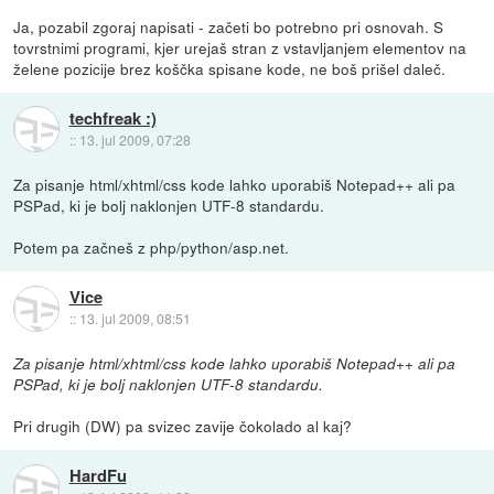
Ja, pozabil zgoraj napisati - začeti bo potrebno pri osnovah. S
tovrstnimi programi, kjer urejaš stran z vstavljanjem elementov na
želene pozicije brez koščka spisane kode, ne boš prišel daleč.
techfreak :)
::
13. jul 2009, 07:28
Za pisanje html/xhtml/css kode lahko uporabiš Notepad++ ali pa
PSPad, ki je bolj naklonjen UTF-8 standardu.
Potem pa začneš z php/python/asp.net.
Vice
::
13. jul 2009, 08:51
Za pisanje html/xhtml/css kode lahko uporabiš Notepad++ ali pa
PSPad, ki je bolj naklonjen UTF-8 standardu.
Pri drugih (DW) pa svizec zavije čokolado al kaj?
HardFu