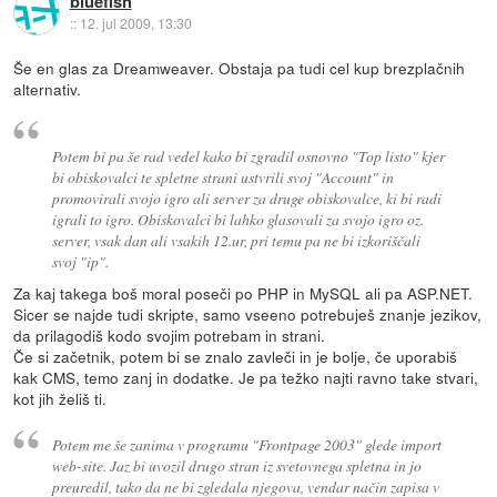
bluefish
::
12. jul 2009, 13:30
Še en glas za Dreamweaver. Obstaja pa tudi cel kup brezplačnih
alternativ.
Potem bi pa še rad vedel kako bi zgradil osnovno "Top listo" kjer
bi obiskovalci te spletne strani ustvrili svoj "Account" in
promovirali svojo igro ali server za druge obiskovalce, ki bi radi
igrali to igro. Obiskovalci bi lahko glasovali za svojo igro oz.
server, vsak dan ali vsakih 12.ur, pri temu pa ne bi izkoriščali
svoj "ip".
Za kaj takega boš moral poseči po PHP in MySQL ali pa ASP.NET.
Sicer se najde tudi skripte, samo vseeno potrebuješ znanje jezikov,
da prilagodiš kodo svojim potrebam in strani.
Če si začetnik, potem bi se znalo zavleči in je bolje, če uporabiš
kak CMS, temo zanj in dodatke. Je pa težko najti ravno take stvari,
kot jih želiš ti.
Potem me še zanima v programu "Frontpage 2003" glede import
web-site. Jaz bi uvozil drugo stran iz svetovnega spletna in jo
preuredil, tako da ne bi zgledala njegova, vendar način zapisa v