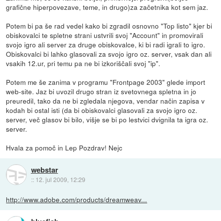
grafične hiperpovezave, teme, in drugo)za začetnika kot sem jaz.
Potem bi pa še rad vedel kako bi zgradil osnovno "Top listo" kjer bi
obiskovalci te spletne strani ustvrili svoj "Account" in promovirali
svojo igro ali server za druge obiskovalce, ki bi radi igrali to igro.
Obiskovalci bi lahko glasovali za svojo igro oz. server, vsak dan ali
vsakih 12.ur, pri temu pa ne bi izkoriščali svoj "ip".
Potem me še zanima v programu "Frontpage 2003" glede import
web-site. Jaz bi uvozil drugo stran iz svetovnega spletna in jo
preuredil, tako da ne bi zgledala njegova, vendar način zapisa v
kodah bi ostal isti (da bi obiskovalci glasovali za svojo igro oz.
server, več glasov bi bilo, višje se bi po lestvici dvignila ta igra oz.
server.
Hvala za pomoč in Lep Pozdrav! Nejc
webstar
::
12. jul 2009, 12:29
http://www.adobe.com/products/dreamweav...