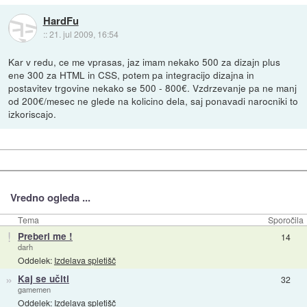
HardFu
::
21. jul 2009, 16:54
Kar v redu, ce me vprasas, jaz imam nekako 500 za dizajn plus
ene 300 za HTML in CSS, potem pa integracijo dizajna in
postavitev trgovine nekako se 500 - 800€. Vzdrzevanje pa ne manj
od 200€/mesec ne glede na kolicino dela, saj ponavadi narocniki to
izkoriscajo.
Vredno ogleda ...
Tema
Sporočila
!
Preberi me !
14
darh
Oddelek:
Izdelava spletišč
»
Kaj se učiti
32
gamemen
Oddelek:
Izdelava spletišč