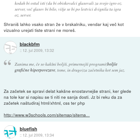
kodah bi ostal isti (da bi obiskovalci glasovali za svojo igro oz.
server, več glasov bi bilo, višje se bi po lestvici dvignila ta igra
oz. server.
Shraniš lahko vsako stran že v brskalniku, vendar kaj več kot
vizualno urejati tiste strani ne moreš.
blackbfm
::
12. jul 2009, 13:32
Zanima me, če so kakšni boljši, primernejši programi(
boljše
grafične hiperpovezave
, teme, in drugo)za začetnika kot sem jaz.
Za začetek se spravi delat kakšne enostavnejše strani, ker glede
na tole kar si napisu se ti niti ne sanja dosti. Jz bi reku da za
začetek naštudiraj html/xhtml, css ter php
http://www.w3schools.com/sitemap/sitema...
bluefish
::
12. jul 2009, 13:34