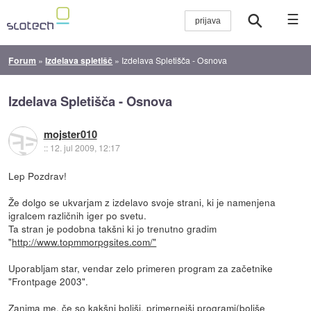
☰
Forum
»
Izdelava spletišč
»
Izdelava Spletišča - Osnova
Izdelava Spletišča - Osnova
mojster010
::
12. jul 2009, 12:17
Lep Pozdrav!
Že dolgo se ukvarjam z izdelavo svoje strani, ki je namenjena
igralcem različnih iger po svetu.
Ta stran je podobna takšni ki jo trenutno gradim
"
http://www.topmmorpgsites.com/"
Uporabljam star, vendar zelo primeren program za začetnike
"Frontpage 2003".
Zanima me, če so kakšni boljši, primernejši programi(boljše