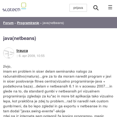
☰
Forum
»
Programiranje
»
java(netbeans)
java(netbeans)
trauca
::
6. apr 2009, 10:55
živjo,
imam en problem in sicer delam seminarsko nalogo za
računalništvo(matura)...gre za to da moram naredit program v javi
in sicer poslovanje fitnes centra(vizualno programiranje-java +
podatkovna baza)...delam v netbeansih 6.1 in v accessu 2007....in
glede na to, da standard gumbi v netbeansih pri vizualnem
programiranju zgledajo za ku*ac in more bit aplikacija tako vizualno
lepa, kot praktična je zdej tu problem...rad bi naredil nek custom
gumb/meni, da bo lepo zgledal in ga exportu v netbeanse in mu
tam dodal "javax.swing-evente"-akcije
zdej pa iz interneta sem potegnil že kopico programov- magic