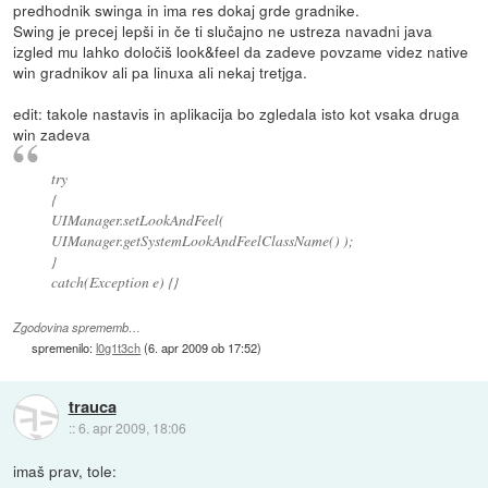
predhodnik swinga in ima res dokaj grde gradnike.
Swing je precej lepši in če ti slučajno ne ustreza navadni java
izgled mu lahko določiš look&feel da zadeve povzame videz native
win gradnikov ali pa linuxa ali nekaj tretjga.
edit: takole nastavis in aplikacija bo zgledala isto kot vsaka druga
win zadeva
try
{
UIManager.setLookAndFeel(
UIManager.getSystemLookAndFeelClassName() );
}
catch(Exception e) {}
Zgodovina sprememb…
spremenilo:
l0g1t3ch
(
6. apr 2009 ob 17:52
)
trauca
::
6. apr 2009, 18:06
imaš prav, tole: