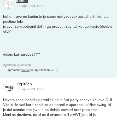
trauca
::
6. apr 2009, 17:18
hehe, travo ne kadim to je samo moj vzdevek zaradi priimka...pa
pustimo tole
jxlayer sem potegnil dol in ga probam zagnati kot aplikacijo(double
click)
delam kaj narobe????
Zgodovina sprememb…
spremenil:
trauca
(
6. apr 2009 ob 17:19
)
l0g1t3ch
::
6. apr 2009, 17:43
Nevem zakaj hočeš uporabljati neke 3rd party zadeve za java GUI.
Vse in še več kar ti rabiš se da naredi z uporabo knjižice swing, ki
je del standardne jave in bo delalo povsod brez problema.
Meni se dozdeva, da si se ti prvotno lotil z AWT-jem, ki je