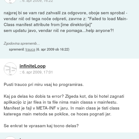
::
6. apr 2009, 16:22
najprej bi se vam rad zahvalil za odgovore, oboje sem sprobal -
vendar nič od tega noče odpreti, zavrne z: "Failed to load Main-
Class manifest attribute from [ime direktorija]"
sem updatu javo, vendar nič ne pomaga...help anyone?!
Zgodovina sprememb…
spremenil:
trauca
(
6. apr 2009 ob 16:22
)
infiniteLoop
::
6. apr 2009, 17:01
Pusti trauco pri miru vsaj ko programiras.
Kaj pa delas ko dobis ta error? Zlgeda kot, da bi hotel zagnati
aplikacijo iz jar filea in ta file nima main classa v mainfestu.
Manifest je fajl v META-INF v jaru. In main class je tisti class
katerega main metoda se poklice, ce hoces pognati jar.
Se enkrat te vprasam kaj tocno delas?