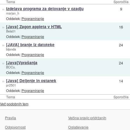
Tema
Sporočila
»
Izdelava programa za delovanje v ozadju
9
marjan_h
Oddelek:
Programiranje
»
[Java] Zagon appleta v HTML
16
Bela01
Oddelek:
Programiranje
»
[JAVA] branje iz datoteke
24
bijonda
Oddelek:
Programiranje
»
[Java]Vprašanja
24
BOCo.
Oddelek:
Programiranje
»
[Java] Deljenje in ostanek
14
pr2501
Oddelek:
Programiranje
Tema
Sporočila
Več podobnih tem
Pravila
Večina pravic pridržanih
Odgovornost
Oglaševanje