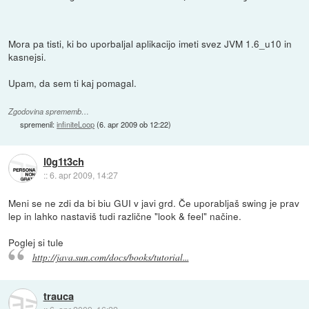
Mora pa tisti, ki bo uporbaljal aplikacijo imeti svez JVM 1.6_u10 in
kasnejsi.
Upam, da sem ti kaj pomagal.
Zgodovina sprememb…
spremenil:
infiniteLoop
(
6. apr 2009 ob 12:22
)
l0g1t3ch
::
6. apr 2009, 14:27
Meni se ne zdi da bi biu GUI v javi grd. Če uporabljaš swing je prav
lep in lahko nastaviš tudi različne "look & feel" načine.
Poglej si tule
http://java.sun.com/docs/books/tutorial...
trauca