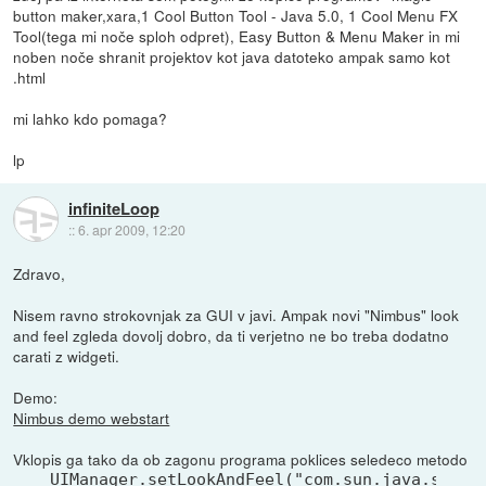
button maker,xara,1 Cool Button Tool - Java 5.0, 1 Cool Menu FX
Tool(tega mi noče sploh odpret), Easy Button & Menu Maker in mi
noben noče shranit projektov kot java datoteko ampak samo kot
.html
mi lahko kdo pomaga?
lp
infiniteLoop
::
6. apr 2009, 12:20
Zdravo,
Nisem ravno strokovnjak za GUI v javi. Ampak novi "Nimbus" look
and feel zgleda dovolj dobro, da ti verjetno ne bo treba dodatno
carati z widgeti.
Demo:
Nimbus demo webstart
Vklopis ga tako da ob zagonu programa poklices seledeco metodo
UIManager.setLookAndFeel("com.sun.java.swing