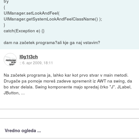
try
{
UIManager.setLookAndFeel(
UIManager.getSystemLookAndFeelClassName() );
}
catch(Exception e) {}
dam na začetek programa?ali kje ga naj vstavim?
l0g1t3ch
::
6. apr 2009, 18:11
Na začetek programa ja, lahko kar kot prvo stvar v main metodi.
Drugače pa pomoje moreš zadeve spremenit iz AWT na swing, da
bo stvar delala. Swing komponente majo spredaj črko "J". JLabel,
JButton, ...
Vredno ogleda ...