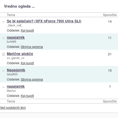
Vredno ogleda ...
Tema
Sporočila
»
Se bi splačalo? (XFX nForce 790i Ultra SLI)
14
_black_cell_
Oddelek:
Kaj kupiti
»
napajalnik
11
buhti69
Oddelek:
Strojna oprema
⊘
Matične plošče
21
xx_gamer_xx
Oddelek:
Kaj kupiti
»
Napajalnik
15
tabal500
Oddelek:
Strojna oprema
»
napajalnik
7
blazius
Oddelek:
Kaj kupiti
Tema
Sporočila
Več podobnih tem