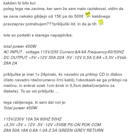
kakšen bi bilo kul.
poleg tega me zanima, ker sem že sam malo raziskoval, vidim da
se cene nekako gibljejo od 15€ pa do 500€
kakšnega
pravzaprav potrebujem???priključki itd. in da je tih
tole so podatki s starega napajalnika:
total power 400W
AC INPUT : voltage:115V/230 Current:&A/4A Frequency:60/50HZ
DC OUTPUT: +5V +12V 35A 22A -5V -12V 0,5A 0,8A +3,3V +5Vsb
28A 2A
priključke je imel 1x 24pinski, 4x navadni za priklop CD in diskov
(čisto navadni rdečorumeno črni kabli),1xkockasti-se ga priklopi na
maično, in enkrat ozek 1cm širok in 0,5cm debel(verjetno za
diskete). To so vsi priključki ...
tega rabljenega, ki sem dal not je:
Total power 450W
115V/230V 10A 5A 60HZ 50HZ
+3,3V +5V + 12V -5V -12V +5VSB PS-ON POK COM
28A 50A 18A 0,8A 1,0A 2,5A GREEN GREY RETURN