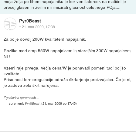
moja želja po tihem napajalniku je ker ventilatorcek na matični je
precej glasen in žeilim minimizirati glasnost celotnega PCja....
Pyr0Beast
::
21. mar 2009, 17:38
Za pc je dovolj 200W kvaliteten! napajalnik.
Razlike med crap 550W napajalcem in starejšim 300W napajalcem
NI !
Vzemi raje prvega. Večja cena/W je ponavadi pomeni tudi boljšo
kvaliteto.
Prisotnost termoregulacije odraža škrtarjenje proizvajalca. Če je ni,
je zadeva zelo škrt narejena.
Zgodovina sprememb…
spremenil:
Pyr0Beast
(
21. mar 2009 ob 17:45
)