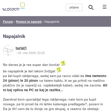
☰
Forum
»
Pomoč in nasveti
»
Napajalnik
Napajalnik
turist1
::
20. mar 2009, 23:25
No danes je je res super dan končal
še napajalnik je šel rakom žvižgat
pa šel kupit rabljenega, sedaj sem pa ravno videl da
ima namesto
na tistem kablu, ki se ga pritrdi na matično
24 (pinov) le 20 pinov
ploščno (to je največji oz. najdebelejši kabel), sedaj me zanima.
Ali
to kaj vpliva na PC oz kaj je razlika...
Zaenkrat bom uporabljal tega rabljenega, nato bom pa kupil
novega, pa bi prosil če mi lahko katerega predlagate?, poceni in
Da je tih!-vem da to dvoje ne gre skupaj, a vseeno če obstaja