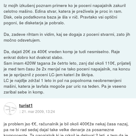
Iz mojih izkušenj poznam primere ko je poceni napajalnik zakuril
celotno mašino. Edina stvar, katera je preživela je proc in ram.
Disk, cela podatkovna baza je šla v nič. Pravtako vsi optični
pogoni, še disketarja je pobralo.
Da, zadeve rihtam in vidim, kaj se dogaja z poceni stvarmi, zato jih
močno odsvetujem.
Da, dajati 20€ za 400€ vreden komp je tudi nesmiselno. Raje
enkrat dobro kot dvakrat slabo.
Sam imam 420W tagana že četrto leto, zanj dal okoli 110€, prijatelj
je med tem času že 2x menjal ne tako poceni napajalnik, na koncu
se je sprijaznil z poceni LC-jem kateri že škripa.
LC je najdlje zdržal 1 leto in pol na popolnoma neobremenjeni
mašini, katera je lavfala mogoče par uric na teden. Pa je vseeno
zaribal sebe in komp.
turist1
::
21. mar 2009, 13:24
ja problem jso €€, računalnik je bil okoli 400€že nekaj časa nazaj,
pa ne bi rad sedaj dajal take velke denarje za posamezne
komponente. Ta napajalnik ki je crknil je deloval 2 leti, s tem da je