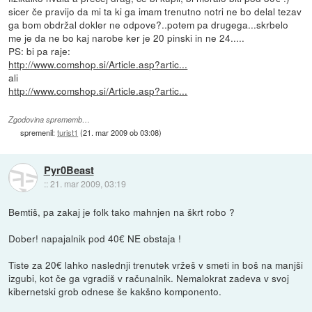
sicer če pravijo da mi ta ki ga imam trenutno notri ne bo delal tezav
ga bom obdržal dokler ne odpove?..potem pa drugega...skrbelo
me je da ne bo kaj narobe ker je 20 pinski in ne 24.....
PS: bi pa raje:
http://www.comshop.si/Article.asp?artic...
ali
http://www.comshop.si/Article.asp?artic...
Zgodovina sprememb…
spremenil:
turist1
(
21. mar 2009 ob 03:08
)
Pyr0Beast
::
21. mar 2009, 03:19
Bemtiš, pa zakaj je folk tako mahnjen na škrt robo ?
Dober! napajalnik pod 40€ NE obstaja !
Tiste za 20€ lahko naslednji trenutek vržeš v smeti in boš na manjši
izgubi, kot če ga vgradiš v računalnik. Nemalokrat zadeva v svoj
kibernetski grob odnese še kakšno komponento.