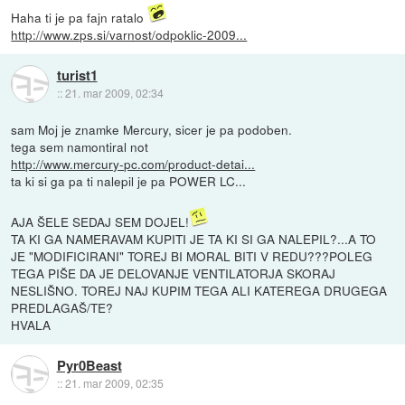
Haha ti je pa fajn ratalo
http://www.zps.si/varnost/odpoklic-2009...
turist1
::
21. mar 2009, 02:34
sam Moj je znamke Mercury, sicer je pa podoben.
tega sem namontiral not
http://www.mercury-pc.com/product-detai...
ta ki si ga pa ti nalepil je pa POWER LC...
AJA ŠELE SEDAJ SEM DOJEL!
TA KI GA NAMERAVAM KUPITI JE TA KI SI GA NALEPIL?...A TO
JE "MODIFICIRANI" TOREJ BI MORAL BITI V REDU???POLEG
TEGA PIŠE DA JE DELOVANJE VENTILATORJA SKORAJ
NESLIŠNO. TOREJ NAJ KUPIM TEGA ALI KATEREGA DRUGEGA
PREDLAGAŠ/TE?
HVALA
Pyr0Beast
::
21. mar 2009, 02:35