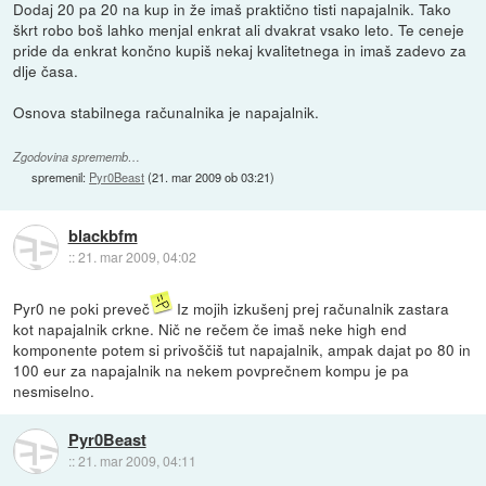
Dodaj 20 pa 20 na kup in že imaš praktično tisti napajalnik. Tako
škrt robo boš lahko menjal enkrat ali dvakrat vsako leto. Te ceneje
pride da enkrat končno kupiš nekaj kvalitetnega in imaš zadevo za
dlje časa.
Osnova stabilnega računalnika je napajalnik.
Zgodovina sprememb…
spremenil:
Pyr0Beast
(
21. mar 2009 ob 03:21
)
blackbfm
::
21. mar 2009, 04:02
Pyr0 ne poki preveč
Iz mojih izkušenj prej računalnik zastara
kot napajalnik crkne. Nič ne rečem če imaš neke high end
komponente potem si privoščiš tut napajalnik, ampak dajat po 80 in
100 eur za napajalnik na nekem povprečnem kompu je pa
nesmiselno.
Pyr0Beast
::
21. mar 2009, 04:11