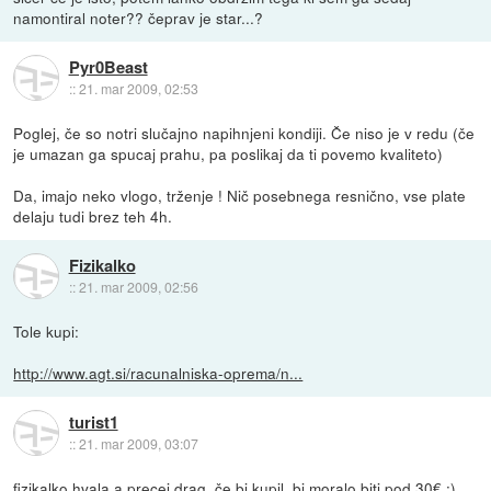
namontiral noter?? čeprav je star...?
Pyr0Beast
::
21. mar 2009, 02:53
Poglej, če so notri slučajno napihnjeni kondiji. Če niso je v redu (če
je umazan ga spucaj prahu, pa poslikaj da ti povemo kvaliteto)
Da, imajo neko vlogo, trženje ! Nič posebnega resnično, vse plate
delaju tudi brez teh 4h.
Fizikalko
::
21. mar 2009, 02:56
Tole kupi:
http://www.agt.si/racunalniska-oprema/n...
turist1
::
21. mar 2009, 03:07
fizikalko hvala a precej drag, če bi kupil, bi moralo biti pod 30€ :)