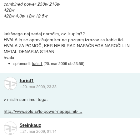
combined power 230w 216w
422w
422w 4,0w 12w 12,5w
kakšnega naj sedaj naročim, oz. kupim??
HVALA in se opravičujem ker ne poznam izrazov za kable itd.
HVALA ZA POMOČ, KER NE BI RAD NAPAČNEGA NAROČIL IN
METAL DENARJA STRAN!
hvala.
spremenil:
turist1
(
20. mar 2009 ob 23:58
)
turist1
::
20. mar 2009, 23:38
v mislih sem imel tega:
http://www.solo.si/lc-power-napajalnik-...
Steinkauz
::
21. mar 2009, 01:14