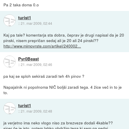
Pa 2 taka doma 0.o
turist1
::
21. mar 2009, 02:44
Kaj pa tale? komentarja sta dobra, čeprav je drugi napisal da je 20
pinski, nisem prepričan sedaj ali je 20 ali 24 pinski??
http://www.mimovrste.com/artikel/240002...
Pyr0Beast
::
21. mar 2009, 02:46
pa kaj se sploh sekiraš zaradi teh 4h pinov ?
Napajalnik ni popolnoma NIČ boljši zaradi tega. 4 žice več in to je
to.
turist1
::
21. mar 2009, 02:48
ja verjetno ima neko vlogo niso za brezveze dodali 4kable??
sicer če je isto, potem lahko obdržim tega ki sem ga sedaj