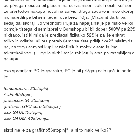
od prvega meseca bil glasen, na servis nisem želel nositi, ker sem
že prvi teden nakupa nesel na servis, drugo zadevo in niso skoraj
nič naredili pa bil sem teden dva brez PCja. (Mlacom).da bi pa
sedaj dal skoraj 1/5 vrednosti PCja za napajalnik je pa malo veliko.
pomoje tistega ki sem izbral v Comshopu bi bil dober 500W pa 23€
ni drago. isti ki mi ga je predlagal fizikalko 52€ je pa še enkrat
toliko in odkrito, ali res potrebujem vse tiste priključke?? mislim da
ne, na temu sem ssi kupil razdelilnik iz molex v sata in ima
takorekoč vse :) ...me le skrbi ker je rabljen in star, pa razmišljam o
nakupu....
evo spremljam PC temperatro, PC je bil prižgan celo noč. in sedaj
je:
temperatura: 23stopinj
ACPI:40stopinj
processor:34-35stopinj
grafična: GPU core:56stopinj
disk SATA:40stopinj
disk SATA2: 40stopnij...
skrbi me le za grafično56stopinj?! a ni to malo veliko??