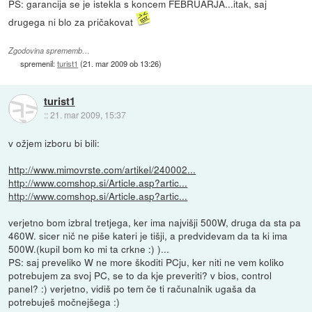
PS: garancija se je istekla s koncem FEBRUARJA...itak, saj
drugega ni blo za pričakovat
Zgodovina sprememb…
spremenil:
turist1
(
21. mar 2009 ob 13:26
)
turist1
::
21. mar 2009, 15:37
v ožjem izboru bi bili:
http://www.mimovrste.com/artikel/240002...
http://www.comshop.si/Article.asp?artic...
http://www.comshop.si/Article.asp?artic...
verjetno bom izbral tretjega, ker ima najvišji 500W, druga da sta pa
460W. sicer nič ne piše kateri je tišji, a predvidevam da ta ki ima
500W.(kupil bom ko mi ta crkne :) )...
PS: saj preveliko W ne more škoditi PCju, ker niti ne vem koliko
potrebujem za svoj PC, se to da kje preveriti? v bios, control
panel? :) verjetno, vidiš po tem če ti računalnik ugaša da
potrebuješ močnejšega :)