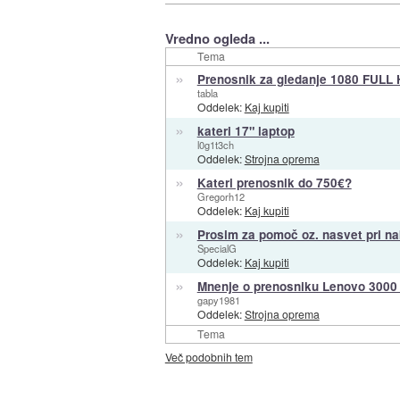
Vredno ogleda ...
Tema
»
Prenosnik za gledanje 1080 FULL 
tabla
Oddelek:
Kaj kupiti
»
kateri 17" laptop
l0g1t3ch
Oddelek:
Strojna oprema
»
Kateri prenosnik do 750€?
Gregorh12
Oddelek:
Kaj kupiti
»
Prosim za pomoč oz. nasvet pri n
SpecialG
Oddelek:
Kaj kupiti
»
Mnenje o prenosniku Lenovo 300
gapy1981
Oddelek:
Strojna oprema
Tema
Več podobnih tem