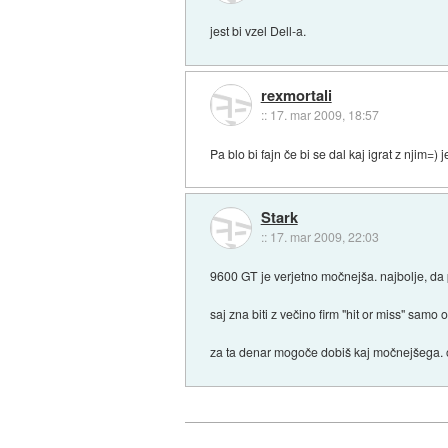
jest bi vzel Dell-a.
rexmortali
::
17. mar 2009, 18:57
Pa blo bi fajn če bi se dal kaj igrat z njim=
Stark
::
17. mar 2009, 22:03
9600 GT je verjetno močnejša. najbolje, da 
saj zna biti z večino firm "hit or miss" samo
za ta denar mogoče dobiš kaj močnejšega. od