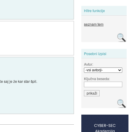
Hitre funkcije
seznam tem
Posebni izpisi
Avtor:
Ključna beseda:
saj je že kar star špil.