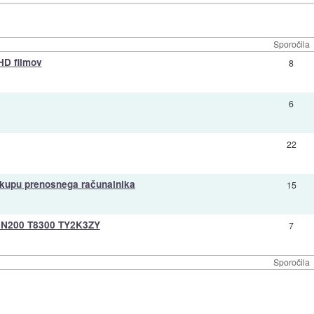
Sporočila
HD filmov
8
6
22
akupu prenosnega računalnika
15
0 N200 T8300 TY2K3ZY
7
Sporočila