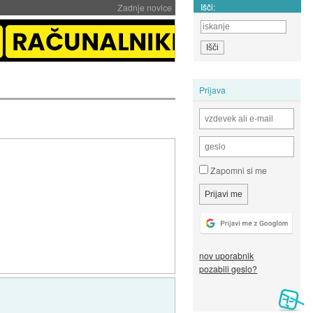
Išči:
Zadnje novice
Prijava
Zapomni si me
nov uporabnik
pozabili geslo?