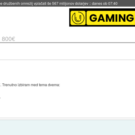
 družbenih omrežij vplačati še 567 milijonov dolarjev
::
danes ob 07:40
o 800€
€. Trenutno izbiram med tema dvema:
.