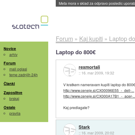
Meta mora v sklad za odpravo posledic uporabe
Forum
»
Kaj kupiti
»
Laptop d
Novice
Laptop do 800€
arhiv
Forum
rexmortali
mali oglasi
::
16. mar 2009, 19:32
teme zadnjih 24h
Članki
V kratkem nameravam kupiti laptop do 800
http://www.ceneje.si/CX00096E55_-_dell-...
Zaposlitve
http://www.ceneje.si/CX000A17B1_-_acer-..
brskaj
Ostalo
Kaj predlagate?
pravila
Stark
::
16. mar 2009, 20:02