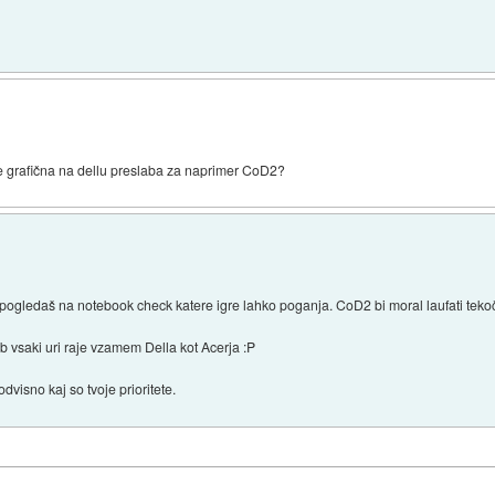
) je grafična na dellu preslaba za naprimer CoD2?
pogledaš na notebook check katere igre lahko poganja. CoD2 bi moral laufati tekoče 
 ob vsaki uri raje vzamem Della kot Acerja :P
visno kaj so tvoje prioritete.