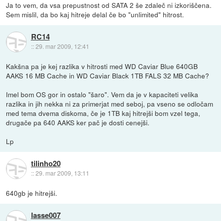
Ja to vem, da vsa prepustnost od SATA 2 še zdaleč ni izkoriščena.
Sem mislil, da bo kaj hitreje delal če bo "unlimited" hitrost.
RC14
::
29. mar 2009, 12:41
Kakšna pa je kej razlika v hitrosti med WD Caviar Blue 640GB
AAKS 16 MB Cache in WD Caviar Black 1TB FALS 32 MB Cache?
Imel bom OS gor in ostalo "šaro". Vem da je v kapaciteti velika
razlika in jih nekka ni za primerjat med seboj, pa vseno se odločam
med tema dvema diskoma, če je 1TB kaj hitrejši bom vzel tega,
drugače pa 640 AAKS ker pač je dosti cenejši.
Lp
tilinho20
::
29. mar 2009, 13:11
640gb je hitrejši.
lasse007