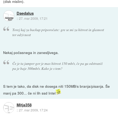
(disk mislim).
Daedalus
::
27. mar 2009, 17:21
Torej kaj za backup priporočate: gre se mi za hitrost in glasnost
ter odzivnost
Nekaj počasnega in zanesljivega.
Če je ta jumper gor je max hitrost 150 mb/s, če pa ga odstraniš
pa je baje 300mb/s. Kako je s tem?
S tem je tako, da disk ne dosega niti 150MB/s branja/pisanja. Še
manj pa 300... če ni lih ssd Intel
Mitja358
::
27. mar 2009, 17:24