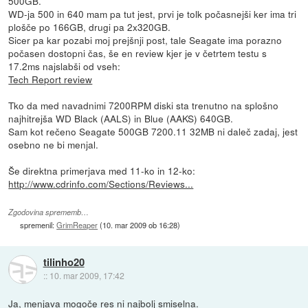
500GB.
WD-ja 500 in 640 mam pa tut jest, prvi je tolk počasnejši ker ima tri
plošče po 166GB, drugi pa 2x320GB.
Sicer pa kar pozabi moj prejšnji post, tale Seagate ima porazno
počasen dostopni čas, še en review kjer je v četrtem testu s
17.2ms najslabši od vseh:
Tech Report review
Tko da med navadnimi 7200RPM diski sta trenutno na splošno
najhitrejša WD Black (AALS) in Blue (AAKS) 640GB.
Sam kot rečeno Seagate 500GB 7200.11 32MB ni daleč zadaj, jest
osebno ne bi menjal.
Še direktna primerjava med 11-ko in 12-ko:
http://www.cdrinfo.com/Sections/Reviews...
Zgodovina sprememb…
spremenil:
GrimReaper
(
10. mar 2009 ob 16:28
)
tilinho20
::
10. mar 2009, 17:42
Ja, menjava mogoče res ni najbolj smiselna.