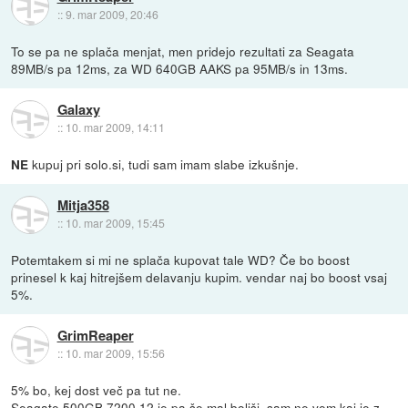
::
9. mar 2009, 20:46
To se pa ne splača menjat, men pridejo rezultati za Seagata
89MB/s pa 12ms, za WD 640GB AAKS pa 95MB/s in 13ms.
Galaxy
::
10. mar 2009, 14:11
kupuj pri solo.si, tudi sam imam slabe izkušnje.
NE
Mitja358
::
10. mar 2009, 15:45
Potemtakem si mi ne splača kupovat tale WD? Če bo boost
prinesel k kaj hitrejšem delavanju kupim. vendar naj bo boost vsaj
5%.
GrimReaper
::
10. mar 2009, 15:56
5% bo, kej dost več pa tut ne.
Seagate 500GB 7200.12 je pa še mal boljši, sam ne vem kaj je z