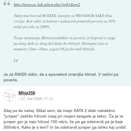
http://www.oc-lab.si/test.php?t=91&p=2
Tukej maš test od M-XXXX, narejen za WD 640GB AAKS-blue
verzija. Kot vidiš, se hitrost v nekaterih primerih poveča za 50%
nekje pa celo za 200%.
Tvoja vprašanja. Hitrost podatkov se poveča, če kopiraš iz enga
na drug disk oz. drug del diska bo hitrejši. Dostopni časi so
namesto 12ms -16ms, zagon OS pa bo tudi hitrejši.
Lp
Ja za RAID0 vidim, da s eponekod zmanjša hitrost. V večini pa
poveča.
Mitja358
::
27. mar 2009, 17:12
Zdaj pa še nekaj. Slišal sem, da imajo SATA 2 diski nekakšno
"jumper" zaščito hitrosti (vsaj pri mojem seagate je tako). Če je ta
jumper gor je max hitrost 150 mb/s, če pa ga odstraniš pa je baje
300mb/s. Kako je s tem? In če odstraniš jumper ga lahko kaj unišič