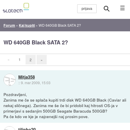
☰
Forum
»
Kaj kupiti
»
WD 640GB Black SATA 2?
WD 640GB Black SATA 2?
«
1
2
»
Mitja358
::
9. mar 2009, 15:03
Pozdravljeni,
Zanima me če se splača kupiti trdi disk WD 640GB Black (Caviar ali
nekaj sličnega). Zanima me še če bi pridobil kaj hitrosti OS-ja v
primerjavi s sedanjim 500GB Seagate Baracuda 500GB?
Pa če kdo ve kje je najcenejši naj prosim pove.
tilinho20