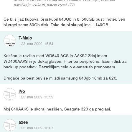
povečanja velikosti, potem vzemi 1TB.
Če bi si jaz kupoval bi si kupil 640Gb in bi 500GB pustil noter. ven
bi vrgel samo 80Gb disk. Tako da bi skupaj imel 1140GB.
T-Majo
::
23. mar 2009, 15:54
Kakšna je razlika med WD640 ACS in AAKS? Zdaj imam
WD400AAKS in je dokaj glasen. Hiter pa povprečno. Iščem disk za
back up podatkov. Razmišljam celo o e-sata/usb prenosnem.
Drugače pa best buy se mi zdi samsung 640gb 16mb za 62€.
IVo
::
23. mar 2009, 15:59
Moj 640AAKS je skoraj neslišen, Seagate 320 ga preglasi.
axee
::
23. mar 2009, 16:07