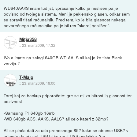
WD640AAKS imam tud jst, vprašanje kolko je neslišen pa je
odvisno od tvojega sistema. Meni je peklensko glasen, odkar sem
se spravil tišati računalnik. Pred tem, ko je bila glasnost nekega
povprečnega računalnika pa je bil res "skoraj neslišen".
Mitja358
::
23. mar 2009, 17:32
IVo a imate na zalogi 640GB WD AALS ali kaj je že tista Black
verzija.?
T-Majo
::
23. mar 2009, 18:00
Torej kaj za backup priporočate: gre se mi za hitrost in glasnost ter
odzivnost
-Samsung F1 640gb 16mb
-WD 640gb ACS, AAKS, AALS? ali celo kateri z 32mb?
Ali se plača dati za usb prenosnega 85? kako se obnese USB? v
primeru da bi uzel USB bi še kupil USB podaljšek 2m.