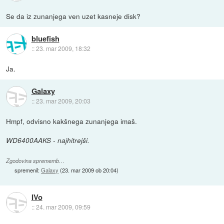
Se da iz zunanjega ven uzet kasneje disk?
bluefish
::
23. mar 2009, 18:32
Ja.
Galaxy
::
23. mar 2009, 20:03
Hmpf, odvisno kakšnega zunanjega imaš.
WD6400AAKS - najhitrejši.
Zgodovina sprememb…
spremenil:
Galaxy
(
23. mar 2009 ob 20:04
)
IVo
::
24. mar 2009, 09:59