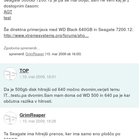
dostopnim časom:
AGT
test
Še direktna primerjava med WD Black 640GB in Seagate 7200.12:
http://www.xtremesystems.org/forums/sho...
Zgodovina sprememb…
spremenil:
GrimReaper
(
10. mar 2009 ob 16:00
)
TOP
::
10. mar 2009, 16:01
Da je 500gb disk hitrejši od 640 močno dvomim,verjeti temu
IT...testu,pa dvomim.Sam mam doma od WD 500 in 640 pa je kar
občutna razlika v hitrosti.
GrimReaper
::
10. mar 2009, 16:26
Ta Seagate ima hitrejši prenos, ker ima samo eno ploščo po