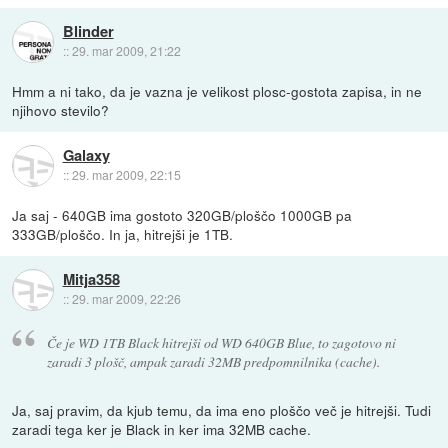
Blinder
::
29. mar 2009, 21:22
Hmm a ni tako, da je vazna je velikost plosc-gostota zapisa, in ne
njihovo stevilo?
Galaxy
::
29. mar 2009, 22:15
Ja saj - 640GB ima gostoto 320GB/ploščo 1000GB pa
333GB/ploščo. In ja, hitrejši je 1TB.
Mitja358
::
29. mar 2009, 22:26
Če je WD 1TB Black hitrejši od WD 640GB Blue, to zagotovo ni
zaradi 3 plošč, ampak zaradi 32MB predpomnilnika (cache).
Ja, saj pravim, da kjub temu, da ima eno ploščo več je hitrejši. Tudi
zaradi tega ker je Black in ker ima 32MB cache.