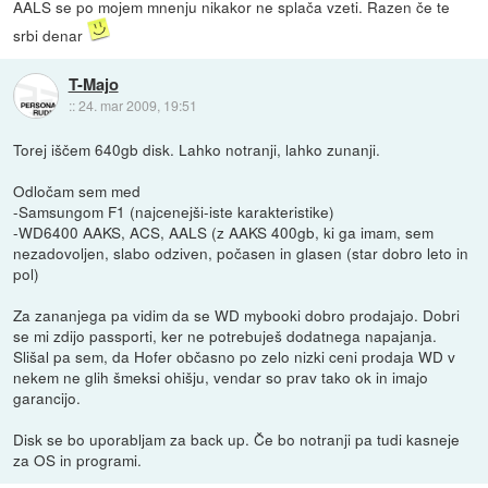
AALS se po mojem mnenju nikakor ne splača vzeti. Razen če te
srbi denar
T-Majo
::
24. mar 2009, 19:51
Torej iščem 640gb disk. Lahko notranji, lahko zunanji.
Odločam sem med
-Samsungom F1 (najcenejši-iste karakteristike)
-WD6400 AAKS, ACS, AALS (z AAKS 400gb, ki ga imam, sem
nezadovoljen, slabo odziven, počasen in glasen (star dobro leto in
pol)
Za zananjega pa vidim da se WD mybooki dobro prodajajo. Dobri
se mi zdijo passporti, ker ne potrebuješ dodatnega napajanja.
Slišal pa sem, da Hofer občasno po zelo nizki ceni prodaja WD v
nekem ne glih šmeksi ohišju, vendar so prav tako ok in imajo
garancijo.
Disk se bo uporabljam za back up. Če bo notranji pa tudi kasneje
za OS in programi.