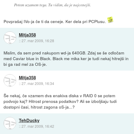
Potem uzamem tega. Tu vidim, da je najcenejši.
Povprašaj IVo-ja če ti da ceneje. Ker dela pri PCPlusu.
Mitja358
::
27. mar 2009, 16:28
Mislim, da sem pred nakupom wd-ja 640GB. Zdaj se še odločam
med Caviar blue in Black. Black me mika ker je tudi nekaj hitrejši in
bi ga rad mel za OS-je.
Mitja358
::
27. mar 2009, 16:34
Še nekaj, če vzamem dva enakiva diska v RAID 0 se potem
podvojo kaj? Hitrost prenosa podatkov? Ali se izboljšaju tudi
dostopni časi, hitrost zagona oS-ja...?
TehDucky
::
27. mar 2009, 16:42