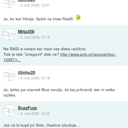
::
9. mar 2009, 15:07
Ja, bo kar hitreje. Sploh ce imas Raid0.
Mitja358
::
9. mar 2009, 15:14
Ne RAID-a nimam ker mam vse diske različne.
Tole je tale "zmagovit" disk ne?
http://www.solo.si/racunalnitvo-
10087/r...
tilinho20
::
9. mar 2009, 15:18
Ja, lahko pa vzameš Blue verzijo, če kej prihraniš, ker ni velke
razlike.
BuzzFuzz
::
9. mar 2009, 15:23
Jaz ne bi kupil pri Solo. Osebne izkušnje...