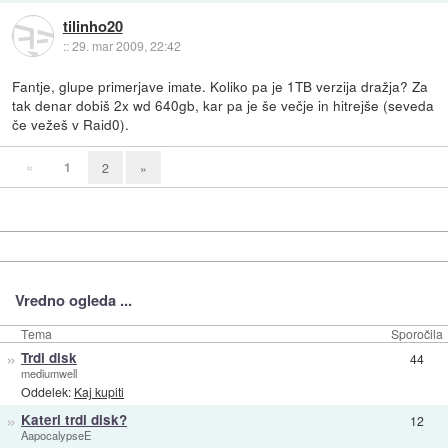
tilinho20
::
29. mar 2009, 22:42
Fantje, glupe primerjave imate. Koliko pa je 1TB verzija dražja? Za
tak denar dobiš 2x wd 640gb, kar pa je še večje in hitrejše (seveda
če vežeš v Raid0).
«
1
2
»
Vredno ogleda ...
Tema
Sporočila
»
Trdi disk
44
mediumwell
Oddelek:
Kaj kupiti
»
Kateri trdi disk?
12
AapocalypseE