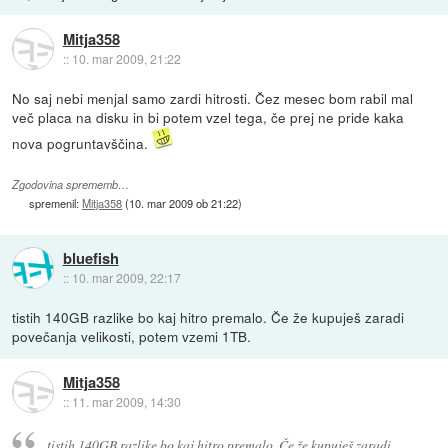
Mitja358
::
10. mar 2009, 21:22
No saj nebi menjal samo zardi hitrosti. Čez mesec bom rabil mal
več placa na disku in bi potem vzel tega, če prej ne pride kaka
nova pogruntavščina.
Zgodovina sprememb…
spremenil:
Mitja358
(
10. mar 2009 ob 21:22
)
bluefish
::
10. mar 2009, 22:17
tistih 140GB razlike bo kaj hitro premalo. Če že kupuješ zaradi
povečanja velikosti, potem vzemi 1TB.
Mitja358
::
11. mar 2009, 14:30
tistih 140GB razlike bo kaj hitro premalo. Če že kupuješ zaradi