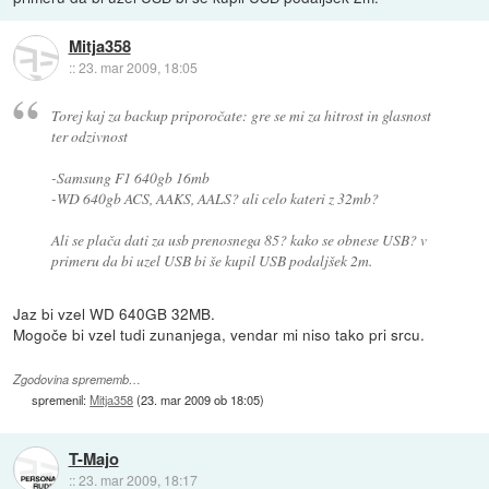
Mitja358
::
23. mar 2009, 18:05
Torej kaj za backup priporočate: gre se mi za hitrost in glasnost
ter odzivnost
-Samsung F1 640gb 16mb
-WD 640gb ACS, AAKS, AALS? ali celo kateri z 32mb?
Ali se plača dati za usb prenosnega 85? kako se obnese USB? v
primeru da bi uzel USB bi še kupil USB podaljšek 2m.
Jaz bi vzel WD 640GB 32MB.
Mogoče bi vzel tudi zunanjega, vendar mi niso tako pri srcu.
Zgodovina sprememb…
spremenil:
Mitja358
(
23. mar 2009 ob 18:05
)
T-Majo
::
23. mar 2009, 18:17