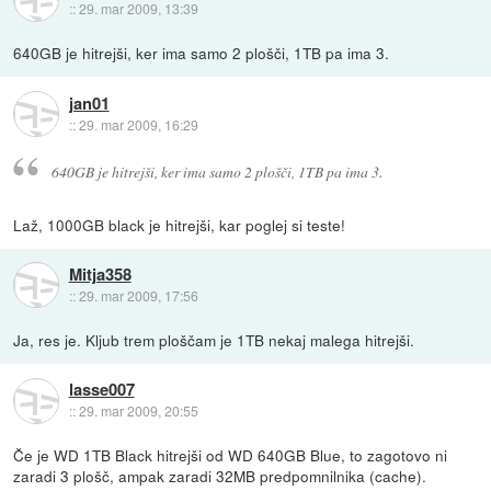
::
29. mar 2009, 13:39
640GB je hitrejši, ker ima samo 2 plošči, 1TB pa ima 3.
jan01
::
29. mar 2009, 16:29
640GB je hitrejši, ker ima samo 2 plošči, 1TB pa ima 3.
Laž, 1000GB black je hitrejši, kar poglej si teste!
Mitja358
::
29. mar 2009, 17:56
Ja, res je. Kljub trem ploščam je 1TB nekaj malega hitrejši.
lasse007
::
29. mar 2009, 20:55
Če je WD 1TB Black hitrejši od WD 640GB Blue, to zagotovo ni
zaradi 3 plošč, ampak zaradi 32MB predpomnilnika (cache).