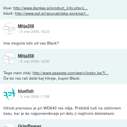
blue:
http://www.demise.si/product_info.php/c...
black:
http://www.agt.si/racunalniska-oprema/t...
Mitja358
::
9. mar 2009, 16:23
Ima mogoče kdo od vas Black?
Mitja358
::
9. mar 2009, 16:50
Tega mam zdaj:
http://www.seagate.com/ww/v/index.jsp?l...
Če bo res rač delal kaj hitreje, kupim Black.
bluefish
::
9. mar 2009, 17:08
hitrost prenosov je pri WD640 res višja. Pridobiš tudi na odzivnem
času, kar je še najpomembneje pri delu z majhnimi datotekami.
GrimReaper