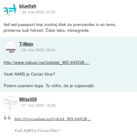
bluefish
::
24. mar 2009, 20:02
tisti wd passport ima znotraj disk za prenosnike in so temu
primerne tudi hitrosti. Čisto tako, mimogrede.
T-Majo
::
26. mar 2009, 08:40
http://www.nakupi.net/izdelek_WD-640GB-...
Vsak AAKS je Caviar blue?
Potem uzamem tega. Tu vidim, da je najcenejši.
Mitja358
::
27. mar 2009, 16:28
http://www.nakupi.net/izdelek_WD-640GB-...
Vsak AAKS je Caviar blue?