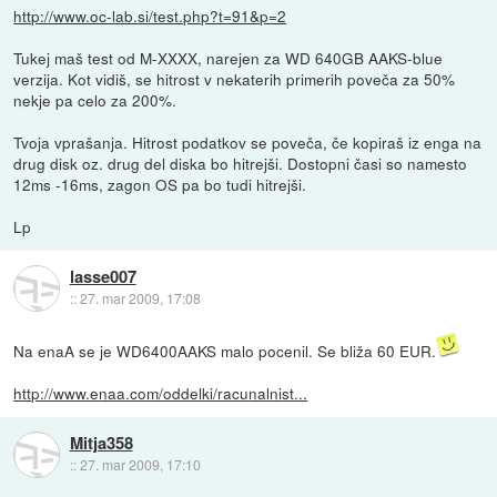
http://www.oc-lab.si/test.php?t=91&p=2
Tukej maš test od M-XXXX, narejen za WD 640GB AAKS-blue
verzija. Kot vidiš, se hitrost v nekaterih primerih poveča za 50%
nekje pa celo za 200%.
Tvoja vprašanja. Hitrost podatkov se poveča, če kopiraš iz enga na
drug disk oz. drug del diska bo hitrejši. Dostopni časi so namesto
12ms -16ms, zagon OS pa bo tudi hitrejši.
Lp
lasse007
::
27. mar 2009, 17:08
Na enaA se je WD6400AAKS malo pocenil. Se bliža 60 EUR.
http://www.enaa.com/oddelki/racunalnist...
Mitja358
::
27. mar 2009, 17:10