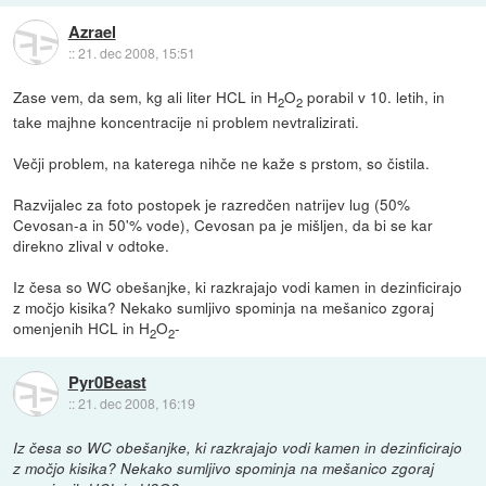
Azrael
::
21. dec 2008, 15:51
Zase vem, da sem, kg ali liter HCL in H
O
porabil v 10. letih, in
2
2
take majhne koncentracije ni problem nevtralizirati.
Večji problem, na katerega nihče ne kaže s prstom, so čistila.
Razvijalec za foto postopek je razredčen natrijev lug (50%
Cevosan-a in 50'% vode), Cevosan pa je mišljen, da bi se kar
direkno zlival v odtoke.
Iz česa so WC obešanjke, ki razkrajajo vodi kamen in dezinficirajo
z močjo kisika? Nekako sumljivo spominja na mešanico zgoraj
omenjenih HCL in H
O
-
2
2
Pyr0Beast
::
21. dec 2008, 16:19
Iz česa so WC obešanjke, ki razkrajajo vodi kamen in dezinficirajo
z močjo kisika? Nekako sumljivo spominja na mešanico zgoraj