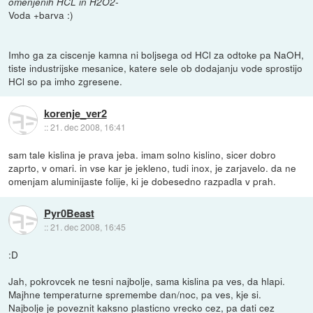
omenjenih HCL in H2O2-
Voda +barva :)
Imho ga za ciscenje kamna ni boljsega od HCl za odtoke pa NaOH,
tiste industrijske mesanice, katere sele ob dodajanju vode sprostijo
HCl so pa imho zgresene.
korenje_ver2
::
21. dec 2008, 16:41
sam tale kislina je prava jeba. imam solno kislino, sicer dobro
zaprto, v omari. in vse kar je jekleno, tudi inox, je zarjavelo. da ne
omenjam aluminijaste folije, ki je dobesedno razpadla v prah.
Pyr0Beast
::
21. dec 2008, 16:45
:D
Jah, pokrovcek ne tesni najbolje, sama kislina pa ves, da hlapi.
Majhne temperaturne spremembe dan/noc, pa ves, kje si.
Najbolje je poveznit kaksno plasticno vrecko cez, pa dati cez