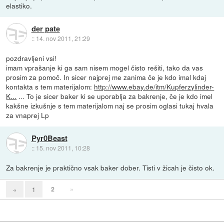
elastiko.
der pate
::
14. nov 2011, 21:29
pozdravljeni vsi!
imam vprašanje ki ga sam nisem mogel čisto rešiti, tako da vas
prosim za pomoč. In sicer najprej me zanima če je kdo imal kdaj
kontakta s tem materijalom:
http://www.ebay.de/itm/Kupferzylinder-
K...
... To je sicer baker ki se uporablja za bakrenje, če je kdo imel
kakšne izkušnje s tem materijalom naj se prosim oglasi tukaj hvala
za vnaprej Lp
Pyr0Beast
::
15. nov 2011, 10:28
Za bakrenje je praktično vsak baker dober. Tisti v žicah je čisto ok.
2
»
«
1