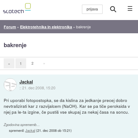
☰
Forum
»
Elektrotehnika in elektronika
»
bakrenje
bakrenje
2
»
«
1
Jackal
::
21. dec 2008, 15:20
Pri uporabi fotopostopka, se da kislina za jedkanje precej dobro
nevtralizirati kar z razvijalcem (NaOH). Kar se pa tiče peroksida v
njej pa le-ta izgine, če pustiš vse skupaj za nekaj časa na soncu.
Zgodovina sprememb…
spremenil:
Jackal
(
21. dec 2008 ob 15:21
)