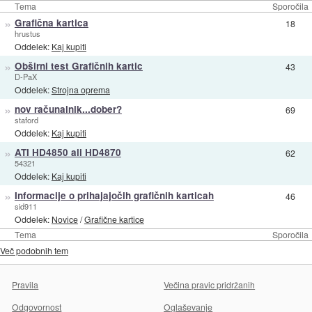
Tema
Sporočila
»
Grafična kartica
18
hrustus
Oddelek:
Kaj kupiti
»
Obširni test Grafičnih kartic
43
D-PaX
Oddelek:
Strojna oprema
»
nov računalnik...dober?
69
staford
Oddelek:
Kaj kupiti
»
ATI HD4850 ali HD4870
62
54321
Oddelek:
Kaj kupiti
»
Informacije o prihajajočih grafičnih karticah
46
sid911
Oddelek:
Novice
/
Grafične kartice
Tema
Sporočila
Več podobnih tem
Pravila
Večina pravic pridržanih
Odgovornost
Oglaševanje