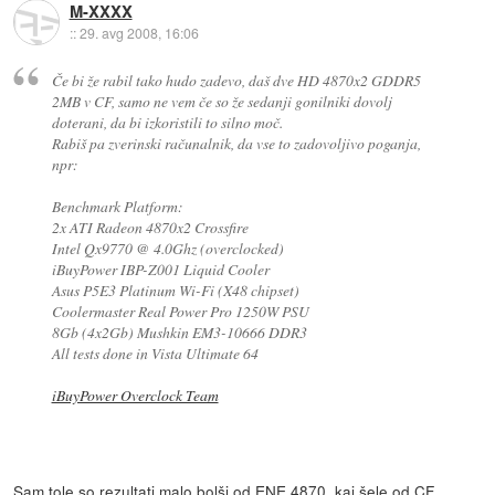
M-XXXX
::
29. avg 2008, 16:06
Če bi že rabil tako hudo zadevo, daš dve HD 4870x2 GDDR5
2MB v CF, samo ne vem če so že sedanji gonilniki dovolj
doterani, da bi izkoristili to silno moč.
Rabiš pa zverinski računalnik, da vse to zadovoljivo poganja,
npr:
Benchmark Platform:
2x ATI Radeon 4870x2 Crossfire
Intel Qx9770 @ 4.0Ghz (overclocked)
iBuyPower IBP-Z001 Liquid Cooler
Asus P5E3 Platinum Wi-Fi (X48 chipset)
Coolermaster Real Power Pro 1250W PSU
8Gb (4x2Gb) Mushkin EM3-10666 DDR3
All tests done in Vista Ultimate 64
iBuyPower Overclock Team
Sam tole so rezultati malo bolši od ENE 4870, kaj šele od CF