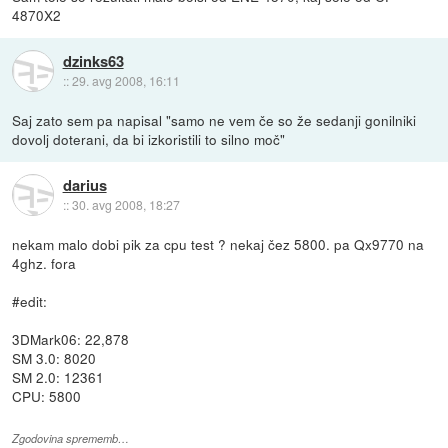
4870X2
dzinks63
::
29. avg 2008, 16:11
Saj zato sem pa napisal "samo ne vem če so že sedanji gonilniki
dovolj doterani, da bi izkoristili to silno moč"
darius
::
30. avg 2008, 18:27
nekam malo dobi pik za cpu test ? nekaj čez 5800. pa Qx9770 na
4ghz. fora
#edit:
3DMark06: 22,878
SM 3.0: 8020
SM 2.0: 12361
CPU: 5800
Zgodovina sprememb…