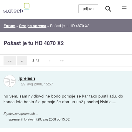
☰
Forum
»
Strojna oprema
»
Pošast je tu HD 4870 X2
Pošast je tu HD 4870 X2
8
/ 8
»
»»
««
«
lprelesn
::
29. avg 2008, 15:57
no vem, sam nvidiovci ne bodo pomoje se kar tako pustil atiu, do
konca leta bosta šla pomoje še oba na nož posebej Nvidia....
Zgodovina sprememb…
spremenil:
lprelesn
(
29. avg 2008 ob 15:58
)