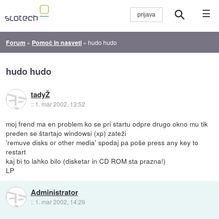
☰
Forum
»
Pomoč in nasveti
»
hudo hudo
hudo hudo
tadyŽ
::
1. mar 2002, 13:52
moj frend ma en problem ko se pri startu odpre drugo okno mu tik
preden se štartajo windowsi (xp) zateži
'remuve disks or other media' spodaj pa poše press any key to
restart
kaj bi to lahko bilo (disketar in CD ROM sta prazna!)
LP
Administrator
::
1. mar 2002, 14:29