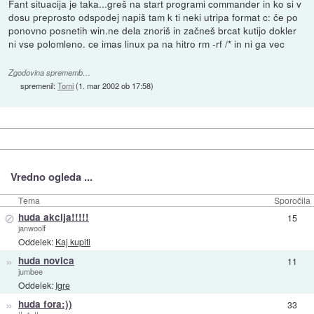
Fant situacija je taka...greš na start programi commander in ko si v
dosu preprosto odspodej napiš tam k ti neki utripa format c: če po
ponovno posnetih win.ne dela znoriš in začneš brcat kutijo dokler
ni vse polomleno. ce imas linux pa na hitro rm -rf /* in ni ga vec
Zgodovina sprememb…
spremenil:
Tomi
(
1. mar 2002 ob 17:58
)
Vredno ogleda ...
Tema
Sporočila
⊘
huda akcija!!!!!
15
janwoolf
Oddelek:
Kaj kupiti
»
huda novica
11
jumbee
Oddelek:
Igre
»
huda fora:))
33