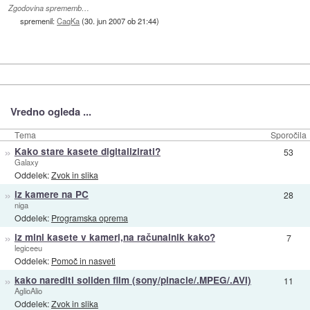
Zgodovina sprememb…
spremenil:
CaqKa
(
30. jun 2007 ob 21:44
)
Vredno ogleda ...
Tema
Sporočila
»
Kako stare kasete digitalizirati?
53
Galaxy
Oddelek:
Zvok in slika
»
iz kamere na PC
28
niga
Oddelek:
Programska oprema
»
iz mini kasete v kameri,na računalnik kako?
7
legiceeu
Oddelek:
Pomoč in nasveti
»
kako narediti soliden film (sony/pinacle/.MPEG/.AVI)
11
AglioAlio
Oddelek:
Zvok in slika