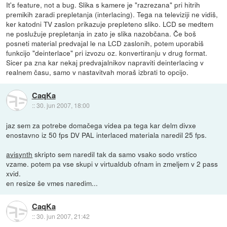
It's feature, not a bug. Slika s kamere je "razrezana" pri hitrih
premikih zaradi prepletanja (interlacing). Tega na televiziji ne vidiš,
ker katodni TV zaslon prikazuje prepleteno sliko. LCD se medtem
ne poslužuje prepletanja in zato je slika nazobčana. Če boš
posneti material predvajal le na LCD zaslonih, potem uporabiš
funkcijo "deinterlace" pri izvozu oz. konvertiranju v drug format.
Sicer pa zna kar nekaj predvajalnikov napraviti deinterlacing v
realnem času, samo v nastavitvah moraš izbrati to opcijo.
CaqKa
::
30. jun 2007, 18:00
jaz sem za potrebe domačega videa pa tega kar delm divxe
enostavno iz 50 fps DV PAL interlaced materiala naredil 25 fps.
avisynth
skripto sem naredil tak da samo vsako sodo vrstico
vzame. potem pa vse skupi v virtualdub ofnam in zmeljem v 2 pass
xvid.
en resize še vmes naredim...
CaqKa
::
30. jun 2007, 21:42