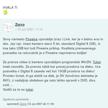
HVALA TI
Zorro
::
13. jun 2007, 11:12
Sony namesto
Firewire
uporablja izraz i.Link, kar je v bistvu eno in
isto. Jaz npr. imam kamero staro 5 let, standard Digital 8 (D8), in
ima tako USB kot tudi Firewire priklop. Kvaliteta prenesenega
posnetka na računalnik je s Firewire neprimerno boljša!
Za prenos videa iz kamere uporabljam programček WinDV.
Tukaj
imaš navodilo. Za prenos rabiš kar precej prostora na disku. Ura
posnetka v Digital 8 zasede več kot 10GB prostora na disku!
Prvoten fomat, ki ga dobiš na disk, je DV (končnico datoteke je
AVI!), z nadaljnjo obdelavo ga nato lahko spraviš v DVD, divx,
xvid....
Vodiči za to so
tukaj
.
Zgodovina sprememb…
spremenil:
Zorro
(
13. jun 2007 ob 11:19
)