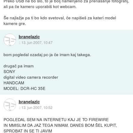
Preko USB ne bo šlo, to je bolj namenjeno za prenašanje fotografij,
ali pa če kamero uporabiš kot webcam.
Še najlažje pa ti bo kdo svetoval, če napišeš za kateri model
kamere gre.
branelazic
::
13. jun 2007, 10:47
bom pogledal ozadaj pc-ja če imam kaj takega.
drugač pa imam
SONY
digital video camera recorder
HANDCAM
MODEL: DCR-HC 35E
branelazic
::
13. jun 2007, 10:52
POGLEDAL SEM NA INTERNETU KAJ JE TO FIREWIRE
IN MMISLIM DA JAZ TEGA NIMAM. DANES BOM ŠEL KUPIT,
SPROBAT IN SE TI JAVIM