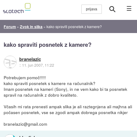
☰
Forum
»
Zvok in slika
»
kako spraviti posnetek z kamere?
kako spraviti posnetek z kamere?
branelazic
::
11. jun 2007, 11:22
Potrebujem pomoč!!!!!
kako spraviti posnetek s kamere na računalnik?
Imam posnetek na kameri (Sony), in ne vem kako bi ta posnetek
spravil na računalnik z dobro kvaliteto.
Včasih mi rata prenesti ampak slika je ali raztegnjena ali majhna ali
počasen posnetek, vse se zgodi ampak dobrega posnetka nikjer
branelazic@gmail.com