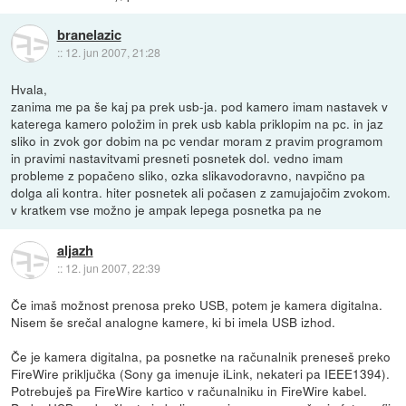
branelazic
::
12. jun 2007, 21:28
Hvala,
zanima me pa še kaj pa prek usb-ja. pod kamero imam nastavek v
katerega kamero položim in prek usb kabla priklopim na pc. in jaz
sliko in zvok gor dobim na pc vendar moram z pravim programom
in pravimi nastavitvami presneti posnetek dol. vedno imam
probleme z popačeno sliko, ozka slikavodoravno, navpično pa
dolga ali kontra. hiter posnetek ali počasen z zamujajočim zvokom.
v kratkem vse možno je ampak lepega posnetka pa ne
aljazh
::
12. jun 2007, 22:39
Če imaš možnost prenosa preko USB, potem je kamera digitalna.
Nisem še srečal analogne kamere, ki bi imela USB izhod.
Če je kamera digitalna, pa posnetke na računalnik preneseš preko
FireWire priključka (Sony ga imenuje iLink, nekateri pa IEEE1394).
Potrebuješ pa FireWire kartico v računalniku in FireWire kabel.