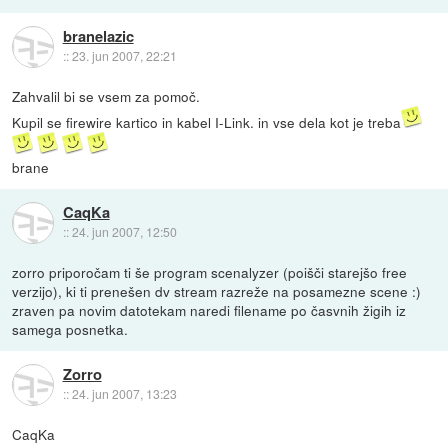
branelazic
::
23. jun 2007, 22:21
Zahvalil bi se vsem za pomoč.
Kupil se firewire kartico in kabel I-Link. in vse dela kot je treba
brane
CaqKa
::
24. jun 2007, 12:50
zorro priporočam ti še program scenalyzer (poišči starejšo free
verzijo), ki ti prenešen dv stream razreže na posamezne scene :)
zraven pa novim datotekam naredi filename po časvnih žigih iz
samega posnetka.
Zorro
::
24. jun 2007, 13:23
CaqKa