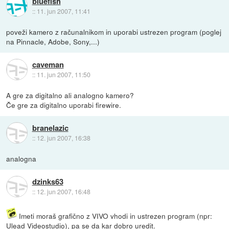
bluefish
::
11. jun 2007, 11:41
poveži kamero z računalnikom in uporabi ustrezen program (poglej
na Pinnacle, Adobe, Sony,...)
caveman
::
11. jun 2007, 11:50
A gre za digitalno ali analogno kamero?
Če gre za digitalno uporabi firewire.
branelazic
::
12. jun 2007, 16:38
analogna
dzinks63
::
12. jun 2007, 16:48
Imeti moraš grafično z VIVO vhodi in ustrezen program (npr:
Ulead Videostudio), pa se da kar dobro uredit.