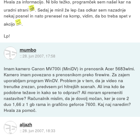
Hvala za informacijo. Ni bilo težko, programček sem našel kar na
uradni strani
. Sedaj je minil že lep čas odkar sem nazadnje
nekaj posnel in nato prenesel na komp, vidim, da bo treba spet v
akcijo
.
Lp!
mumbo
::
28. jun 2007, 17:58
Imam kamero Canon MV700i (MiniDV) in prenosnik Acer 5683wlmi.
Kamero imam povezano s prenosnikom preko firewire. Za zajem
uporabljam program WinDV. Problem je v tem, da je video na
trenutke zrezan, predvsem pri hitrejših scenah. Ali ima kdo še
podobne težave in kako se to odpravi? Ali moram spremeniti
nastavitve? Računalnik mislim, da je dovolj močan, ker je core 2
duo 1,66 z 1 gb rama in grafično geforce 7600. Kaj naj naredim?
Hvala za pomoč.
aljazh
::
28. jun 2007, 18:33