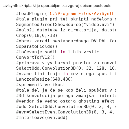
avisynth skripta ki jo uporabljam za zgoraj opisan postopek:
#
LoadPlugin(
"C:\Program Files\AviSynth 2.5\
#
tale plugin pri tej skripti načeloma ne na
#
naloži datoteke iz direktorija, datoteke s
#
obrez zaradi nestandardnega DV PAL formata
#
ločevanje sodih 
in
 lihih vrstic
#
priprava v yv barvni prostor za convolutio
#
vzame lihi frajm 
in
 čez njega spusti filte
#
spremeniš velikost
#
tale del je če se kdo želi spuščat v običa
#
3d konvolucija pomaga zmanjšat interlace z
#
vendar še vedno ostaja ghosting efekt 
#
odd=SelectOdd.Convolution3D(0, 3, 4, 3, 4,
#
evn=SelectEven.Convolution3D(0, 3, 4, 3, 4
#
Interleave(evn,odd)