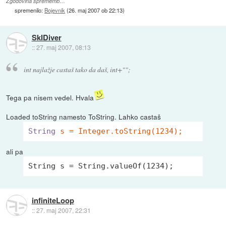
Zgodovina sprememb…
spremenilo:
Bojevnik
(
26. maj 2007 ob 22:13
)
SkIDiver
::
27. maj 2007, 08:13
int najlažje castaš tako da daš, int+"";
Tega pa nisem vedel. Hvala
Loaded toString namesto ToString. Lahko castaš
String
s = Integer.toString(1234);
ali pa
String
 s = 
String
.valueOf(
1234
);
infiniteLoop
::
27. maj 2007, 22:31