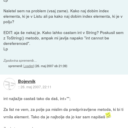
Naletel sem na problem (vsaj zame). Kako naj dobim index
elementa, ki je v Listu ali pa kako naj dobim index elementa, ki je v
polju?
EDIT: aja še nekaj je. Kako lahko castam int v String? Poskusil sem
z ToString() metodo, ampak mi javlja napako "int cannot be
dereferenced".
Lp
Zgodovina sprememb…
spremenil:
Loaded
(
26. maj 2007 ob 21:39
)
Bojevnik
::
26. maj 2007, 22:11
int najlažje castaš tako da daš, int+"";
Za list ne vem, za polje pa mislim da predpriravljene metoda, ki bi ti
vrnila element. Tako da je najbolje da jo kar sam napišeš