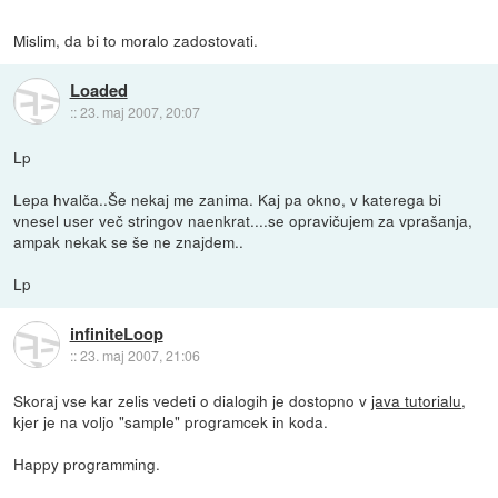
Mislim, da bi to moralo zadostovati.
Loaded
::
23. maj 2007, 20:07
Lp
Lepa hvalča..Še nekaj me zanima. Kaj pa okno, v katerega bi
vnesel user več stringov naenkrat....se opravičujem za vprašanja,
ampak nekak se še ne znajdem..
Lp
infiniteLoop
::
23. maj 2007, 21:06
Skoraj vse kar zelis vedeti o dialogih je dostopno v
java tutorialu
,
kjer je na voljo "sample" programcek in koda.
Happy programming.