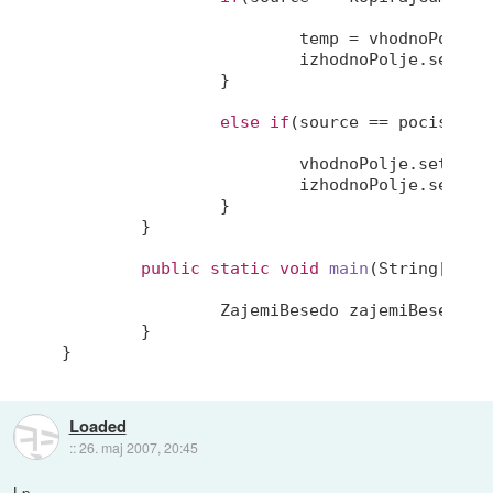
			temp = vhodnoPolje.getText();

			izhodnoPolje.setText(temp);

		}

else
if
(source == pocistiGum
			vhodnoPolje.setText
			izhodnoPolje.setTex
		}

	}

public
static
void
main
(String[] ar
		ZajemiBesedo zajemiBesedo =
	}

Loaded
::
26. maj 2007, 20:45
Lp