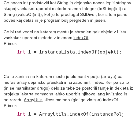
Ce hoces int predstaviti kot String in dejansko noces lepiti stringov
skupaj vsekakor uporabi metodo razeda Integer (toString(int)) ali
String (valueOf(int)), kot je to predlagal SklDiver, ker s tem jasno
poves kaj delas in je program bolj pregleden in jasen.
Ce bi rad vedel na katerem mestu je shranjen nek objekt v Listu
vsekakor uporabi metodo z imenom
indexOf
.
Primer:
int
Ce te zanima na katerem mestu je element v polju (arrayu) pa
moras array dejansko preiskati in si zapomniti index. Ker pa so to
(in se marsikater drugo) delo za tebe ze postorili fantje in dekleta iz
projekta
jakarta commons
lahko uporbis njihovo lang knjiznico in
na raredu
ArrayUtils
klices metodo (glej ga zlomka) indexOf
Primer:
int