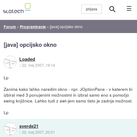
☰
Forum
»
Programiranje
»
[java] opcijsko okno
[java] opcijsko okno
Loaded
::
22. maj 2007, 19:14
Lp
Zanima kako lahko naredim okno - npr. JOptionPane - v katerem bi
izbiral med 3 ponujenimi možnostmi in izbral samo eno s pomočjo
swing knjižnice. Lahko tudi z awt-jem samo tisto je zadnja možnost.
Lp
sverde21
::
22. maj 2007, 20:21