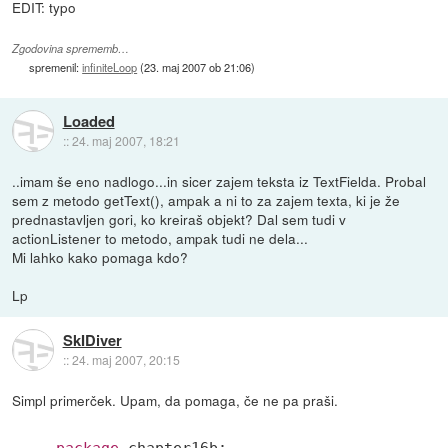
EDIT: typo
Zgodovina sprememb…
spremenil:
infiniteLoop
(
23. maj 2007 ob 21:06
)
Loaded
::
24. maj 2007, 18:21
..imam še eno nadlogo...in sicer zajem teksta iz TextFielda. Probal
sem z metodo getText(), ampak a ni to za zajem texta, ki je že
prednastavljen gori, ko kreiraš objekt? Dal sem tudi v
actionListener to metodo, ampak tudi ne dela...
Mi lahko kako pomaga kdo?
Lp
SkIDiver
::
24. maj 2007, 20:15
Simpl primerček. Upam, da pomaga, če ne pa praši.
package
 chapter16b;
