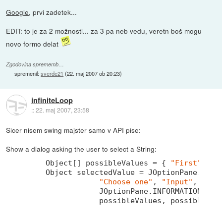
Google
, prvi zadetek...
EDIT: to je za 2 možnosti... za 3 pa neb vedu, veretn boš mogu
novo formo delat
Zgodovina sprememb…
spremenil:
sverde21
(
22. maj 2007 ob 20:23
)
infiniteLoop
::
22. maj 2007, 23:58
Sicer nisem swing majster samo v API pise:
Show a dialog asking the user to select a String:
Object
[] possibleValues = { 
"First"
, 
"S
Object
 selectedValue = JOptionPane.show
"Choose one"
, 
"Input"
,

                JOptionPane.INFORMATION_MES
                possibleValues, possibleVal