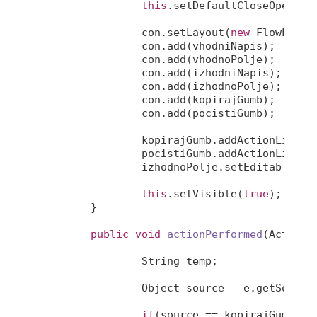
this
.setDefaultCloseOperatio
		con.setLayout(
new
 FlowLayout
		con.add(vhodniNapis);

		con.add(vhodnoPolje);

		con.add(izhodniNapis);

		con.add(izhodnoPolje);

		con.add(kopirajGumb);

		con.add(pocistiGumb);

		kopirajGumb.addActionListen
		pocistiGumb.addActionListen
		izhodnoPolje.setEditable(
fa
this
.setVisible(
true
);

	}

public
void
actionPerformed
(ActionE
		String temp;

		Object source = e.getSource();

if
(source == kopirajGumb) {
