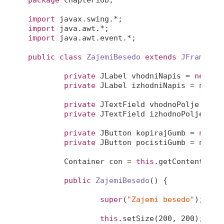
import
import
import
 java.awt.event.*;

public
class
ZajemiBesedo
extends
JFrame
im
private
 JLabel vhodniNapis = 
new
 JL
private
 JLabel izhodniNapis = 
new
 J
private
 JTextField vhodnoPolje = 
ne
private
 JTextField izhodnoPolje = 
n
private
 JButton kopirajGumb = 
new
 J
private
 JButton pocistiGumb = 
new
 J
	Container con = 
this
.getContentPane(
public
ZajemiBesedo
()
{

super
(
"Zajemi besedo"
);

this
.setSize(
200
, 
200
);
