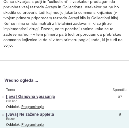
Ce se ukvarjas s polji in "collectioni" ti vsekakor predlagam da
prevohas vsaj razreda
Arrays
in
Collections
. Vsekakor pa ne bo
skodilo ce preveris tudi kaj nudijo jakarta commons knjiznice (v
tvojem primeru priporocam razreda ArrayUtils in CollectionUtils).
Ker se nima smisla matrati z trivialnimi zadevami, ki so jih ze
implementirali drugi. Razen, ce te posebaj zanima kako se te
zadeve naredi - v tem primeru pa ti tudi priporocam da prebrskas
commons knjiznico le da si v tem primeru poglej kodo, ki je tudi na
voljo.
Vredno ogleda ...
Tema
Sporočila
»
[java] Osnovna vprašanja
37
killa bee
Oddelek:
Programiranje
»
[Java] Ne zažene appleta
5
Bela01
Oddelek:
Programiranje